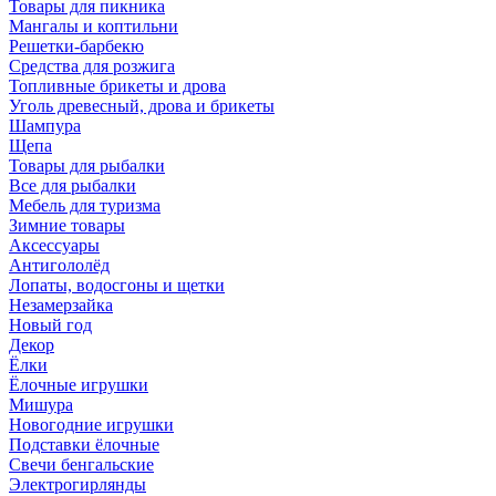
Товары для пикника
Мангалы и коптильни
Решетки-барбекю
Средства для розжига
Топливные брикеты и дрова
Уголь древесный, дрова и брикеты
Шампура
Щепа
Товары для рыбалки
Все для рыбалки
Мебель для туризма
Зимние товары
Аксессуары
Антигололёд
Лопаты, водосгоны и щетки
Незамерзайка
Новый год
Декор
Ёлки
Ёлочные игрушки
Мишура
Новогодние игрушки
Подставки ёлочные
Свечи бенгальские
Электрогирлянды