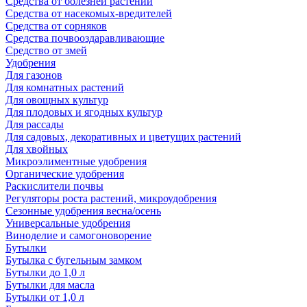
Средства от болезней растений
Средства от насекомых-вредителей
Средства от сорняков
Средства почвооздаравливающие
Средство от змей
Удобрения
Для газонов
Для комнатных растений
Для овощных культур
Для плодовых и ягодных культур
Для рассады
Для садовых, декоративных и цветущих растений
Для хвойных
Микроэлиментные удобрения
Органические удобрения
Раскислители почвы
Регуляторы роста растений, микроудобрения
Сезонные удобрения весна/осень
Универсальные удобрения
Виноделие и самогоноворение
Бутылки
Бутылка с бугельным замком
Бутылки до 1,0 л
Бутылки для масла
Бутылки от 1,0 л