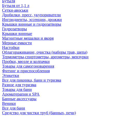
Бутыля
Бутыля от 1,1 л
Сетки-авоськи
Дробилки, пресс, укупориватели
Ингридиенты, эссенции, дрожжи
Крышки винные и гидрозатворы
Гидрозатворы
Крышки винные
Магнитные мешалки и якоря
Мерные емкости
Настойки
Облагораживание, очистка (наборы трав, щепа)
Термометры,спиртометры, ареометры, мензурки
Пробки, мюзле и колпачки
Товары для самогоноварения
Фитинг и приспособления
Этикетки
Все для пикника, бани и туризма
Разное для туризма
Товары для бани
Ароматерапия и SPA
Банные аксессуары
Веники
Все для бани
Средство для чистки труб (банных, печи)