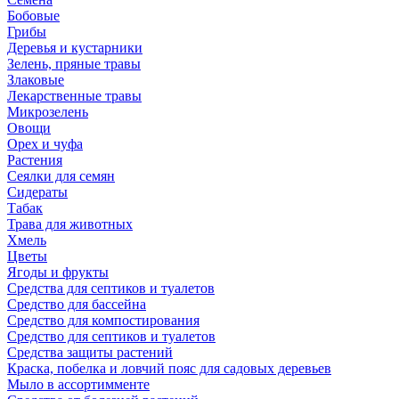
Бобовые
Грибы
Деревья и кустарники
Зелень, пряные травы
Злаковые
Лекарственные травы
Микрозелень
Овощи
Орех и чуфа
Растения
Сеялки для семян
Сидераты
Табак
Трава для животных
Хмель
Цветы
Ягоды и фрукты
Средства для септиков и туалетов
Средство для бассейна
Средство для компостирования
Средство для септиков и туалетов
Средства защиты растений
Краска, побелка и ловчий пояс для садовых деревьев
Мыло в ассортимменте