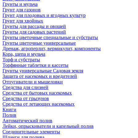
Грунты и мульча
Грунт для газонов
Грунт для плодовых и ягодных культур
Грунт для хвойных
Грунты для рассады и овощей
Грунты для садовых растений
Грунты цветочные специальные и субстраты
Грунты цветочные универсальные
Дренаж, агроперлит, вермикулит, компоненты
Кора, щепа и мульча
Торф и субстраты
Торфянные таблетки и кассеты
Грунты универсальные Садовая земля
Защита от насекомых и вредителей
Отпугиватели и мышеловки
Средства для слизней
Средства от бытовых насекомых
Средства от грызунов
Средства от летающих насекомых
Книги
Полив
Автоматический полив
Лейки, опрыскиватели и капельный полив
Соединительные элементы
Шланги для полива