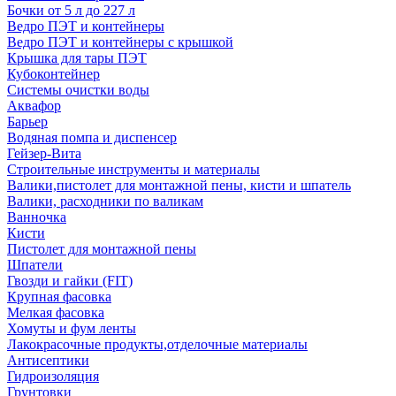
Бочки от 5 л до 227 л
Ведро ПЭТ и контейнеры
Ведро ПЭТ и контейнеры с крышкой
Крышка для тары ПЭТ
Кубоконтейнер
Системы очистки воды
Аквафор
Барьер
Водяная помпа и диспенсер
Гейзер-Вита
Строительные инструменты и материалы
Валики,пистолет для монтажной пены, кисти и шпатель
Валики, расходники по валикам
Ванночка
Кисти
Пистолет для монтажной пены
Шпатели
Гвозди и гайки (FIT)
Крупная фасовка
Мелкая фасовка
Хомуты и фум ленты
Лакокрасочные продукты,отделочные материалы
Антисептики
Гидроизоляция
Грунтовки