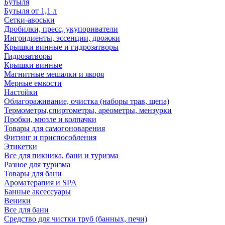
Бутыля
Бутыля от 1,1 л
Сетки-авоськи
Дробилки, пресс, укупориватели
Ингридиенты, эссенции, дрожжи
Крышки винные и гидрозатворы
Гидрозатворы
Крышки винные
Магнитные мешалки и якоря
Мерные емкости
Настойки
Облагораживание, очистка (наборы трав, щепа)
Термометры,спиртометры, ареометры, мензурки
Пробки, мюзле и колпачки
Товары для самогоноварения
Фитинг и приспособления
Этикетки
Все для пикника, бани и туризма
Разное для туризма
Товары для бани
Ароматерапия и SPA
Банные аксессуары
Веники
Все для бани
Средство для чистки труб (банных, печи)