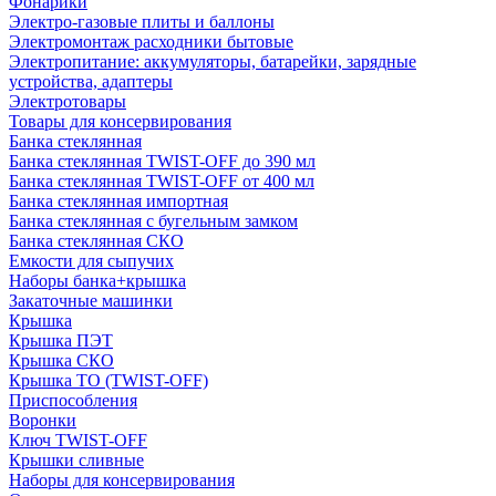
Фонарики
Электро-газовые плиты и баллоны
Электромонтаж расходники бытовые
Электропитание: аккумуляторы, батарейки, зарядные
устройства, адаптеры
Электротовары
Товары для консервирования
Банка стеклянная
Банка стеклянная TWIST-OFF до 390 мл
Банка стеклянная TWIST-OFF от 400 мл
Банка стеклянная импортная
Банка стеклянная с бугельным замком
Банка стеклянная СКО
Емкости для сыпучих
Наборы банка+крышка
Закаточные машинки
Крышка
Крышка ПЭТ
Крышка СКО
Крышка ТО (TWIST-OFF)
Приспособления
Воронки
Ключ TWIST-OFF
Крышки сливные
Наборы для консервирования