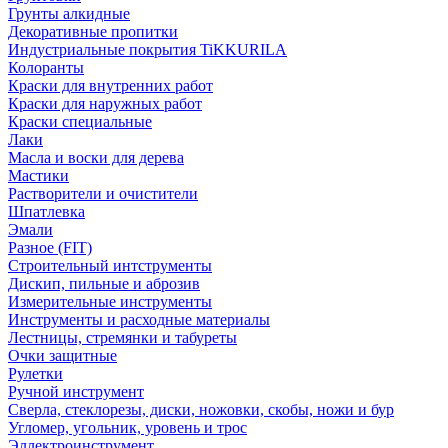
Грунты алкидные
Декоративные пропитки
Индустриальные покрытия TiKKURILA
Колоранты
Краски для внутренних работ
Краски для наружных работ
Краски специальные
Лаки
Масла и воски для дерева
Мастики
Растворители и очистители
Шпатлевка
Эмали
Разное (FIT)
Строительный интструменты
Дискип, пильные и аброзив
Измерительные инструменты
Инструменты и расходные материалы
Лестницы, стремянки и табуреты
Очки защитные
Рулетки
Ручной инструмент
Сверла, стеклорезы, диски, ножовки, скобы, ножи и бур
Угломер, угольник, уровень и трос
Эллектроинструмент