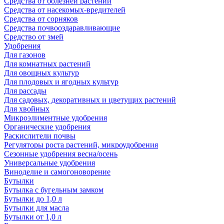
Средства от болезней растений
Средства от насекомых-вредителей
Средства от сорняков
Средства почвооздаравливающие
Средство от змей
Удобрения
Для газонов
Для комнатных растений
Для овощных культур
Для плодовых и ягодных культур
Для рассады
Для садовых, декоративных и цветущих растений
Для хвойных
Микроэлиментные удобрения
Органические удобрения
Раскислители почвы
Регуляторы роста растений, микроудобрения
Сезонные удобрения весна/осень
Универсальные удобрения
Виноделие и самогоноворение
Бутылки
Бутылка с бугельным замком
Бутылки до 1,0 л
Бутылки для масла
Бутылки от 1,0 л