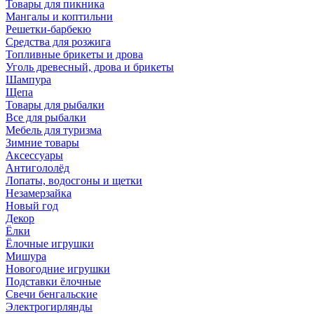
Товары для пикника
Мангалы и коптильни
Решетки-барбекю
Средства для розжига
Топливные брикеты и дрова
Уголь древесный, дрова и брикеты
Шампура
Щепа
Товары для рыбалки
Все для рыбалки
Мебель для туризма
Зимние товары
Аксессуары
Антигололёд
Лопаты, водосгоны и щетки
Незамерзайка
Новый год
Декор
Ёлки
Ёлочные игрушки
Мишура
Новогодние игрушки
Подставки ёлочные
Свечи бенгальские
Электрогирлянды