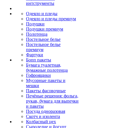
интструменты
Одеяло и пледы
Одеяло и пледы премиум
Подушки
Подушки премиум
Полотенца
Постельное белье
Постельное белье
премиум
Фартуки
Бопп пакеты
Бумага туалетная,
бумажные полотенца
Гофроящики
Мусорные пакеты и
мешки
Пакеты фасовочные
Печёные решения: фольга,
рукав, бумага для выпечки
и пакеты
Посуда одноразовая
Скотч и изолента
Колбасный цех
Сыроделие и йогурт