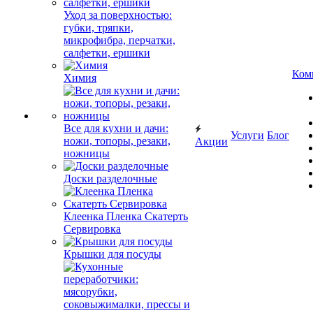
Уход за поверхностью:
губки, тряпки,
микрофибра, перчатки,
салфетки, ершики
Ком
Химия
Все для кухни и дачи:
Услуги
Блог
ножи, топоры, резаки,
Акции
ножницы
Доски разделочные
Клеенка Пленка Скатерть
Сервировка
Крышки для посуды