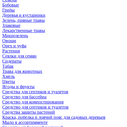
Бобовые
Грибы
Деревья и кустарники
Зелень, пряные травы
Злаковые
Лекарственные травы
Микрозелень
Овощи
Орех и чуфа
Растения
Сеялки для семян
Сидераты
Табак
Трава для животных
Хмель
Цветы
Ягоды и фрукты
Средства для септиков и туалетов
Средство для бассейна
Средство для компостирования
Средство для септиков и туалетов
Средства защиты растений
Краска, побелка и ловчий пояс для садовых деревьев
Мыло в ассортимменте