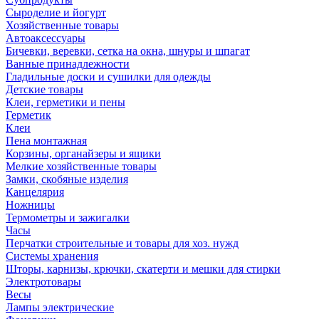
Сыроделие и йогурт
Хозяйственные товары
Автоаксессуары
Бичевки, веревки, сетка на окна, шнуры и шпагат
Ванные принадлежности
Гладильные доски и сушилки для одежды
Детские товары
Клеи, герметики и пены
Герметик
Клеи
Пена монтажная
Корзины, органайзеры и ящики
Мелкие хозяйственные товары
Замки, скобяные изделия
Канцелярия
Ножницы
Термометры и зажигалки
Часы
Перчатки строительные и товары для хоз. нужд
Системы хранения
Шторы, карнизы, крючки, скатерти и мешки для стирки
Электротовары
Весы
Лампы электрические