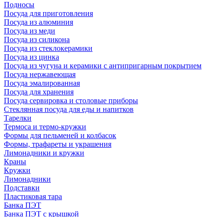
Подносы
Посуда для приготовления
Посуда из алюминия
Посуда из меди
Посуда из силикона
Посуда из стеклокерамики
Посуда из цинка
Посуда из чугуна и керамики с антипригарным покрытием
Посуда нержавеющая
Посуда эмалированная
Посуда для хранения
Посуда сервировка и столовые приборы
Стеклянная посуда для еды и напитков
Тарелки
Термоса и термо-кружки
Формы для пельменей и колбасок
Формы, трафареты и украшения
Лимонадники и кружки
Краны
Кружки
Лимонадники
Подставки
Пластиковая тара
Банка ПЭТ
Банка ПЭТ с крышкой