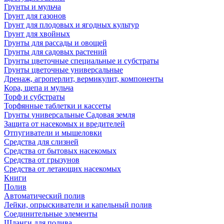
Грунты и мульча
Грунт для газонов
Грунт для плодовых и ягодных культур
Грунт для хвойных
Грунты для рассады и овощей
Грунты для садовых растений
Грунты цветочные специальные и субстраты
Грунты цветочные универсальные
Дренаж, агроперлит, вермикулит, компоненты
Кора, щепа и мульча
Торф и субстраты
Торфянные таблетки и кассеты
Грунты универсальные Садовая земля
Защита от насекомых и вредителей
Отпугиватели и мышеловки
Средства для слизней
Средства от бытовых насекомых
Средства от грызунов
Средства от летающих насекомых
Книги
Полив
Автоматический полив
Лейки, опрыскиватели и капельный полив
Соединительные элементы
Шланги для полива