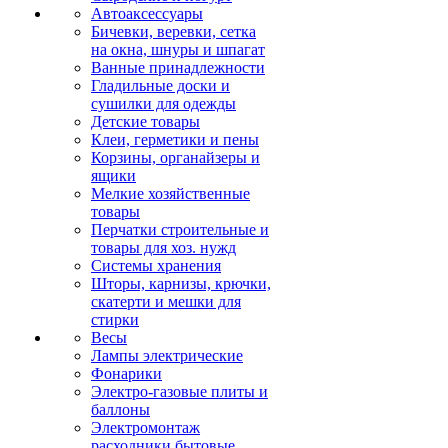
Автоаксессуары
Бичевки, веревки, сетка
на окна, шнуры и шпагат
Ванные принадлежности
Гладильные доски и
сушилки для одежды
Детские товары
Клеи, герметики и пены
Корзины, органайзеры и
ящики
Мелкие хозяйственные
товары
Перчатки строительные и
товары для хоз. нужд
Системы хранения
Шторы, карнизы, крючки,
скатерти и мешки для
стирки
Весы
Лампы электрические
Фонарики
Электро-газовые плиты и
баллоны
Электромонтаж
расходники бытовые