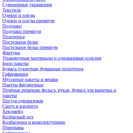
Сувенирные украшения
Текстиль
Одеяло и пледы
Одеяло и пледы премиум
Подушки
Подушки премиум
Полотенца
Постельное белье
Постельное белье премиум
Фартуки
Упаковочные материалы и одноразовые изделия
Бопп пакеты
Бумага туалетная, бумажные полотенца
Гофроящики
Мусорные пакеты и мешки
Пакеты фасовочные
Печёные решения: фольга, рукав, бумага для выпечки и
пакеты
Посуда одноразовая
Скотч и изолента
Хендмейд
Колбасный цех
Колбасники и комплектующие
Приправы
Субпродукты