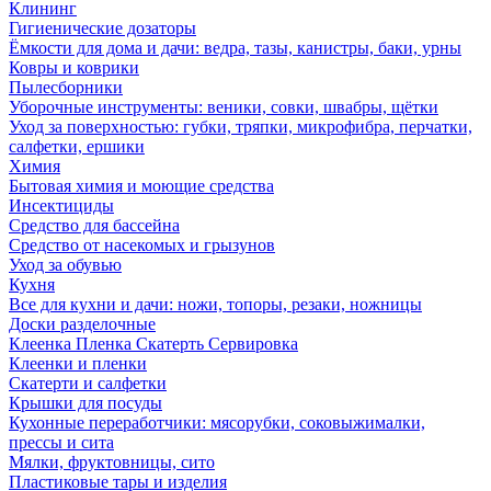
Клининг
Гигиенические дозаторы
Ёмкости для дома и дачи: ведра, тазы, канистры, баки, урны
Ковры и коврики
Пылесборники
Уборочные инструменты: веники, совки, швабры, щётки
Уход за поверхностью: губки, тряпки, микрофибра, перчатки,
салфетки, ершики
Химия
Бытовая химия и моющие средства
Инсектициды
Средство для бассейна
Средство от насекомых и грызунов
Уход за обувью
Кухня
Все для кухни и дачи: ножи, топоры, резаки, ножницы
Доски разделочные
Клеенка Пленка Скатерть Сервировка
Клеенки и пленки
Скатерти и салфетки
Крышки для посуды
Кухонные переработчики: мясорубки, соковыжималки,
прессы и сита
Мялки, фруктовницы, сито
Пластиковые тары и изделия