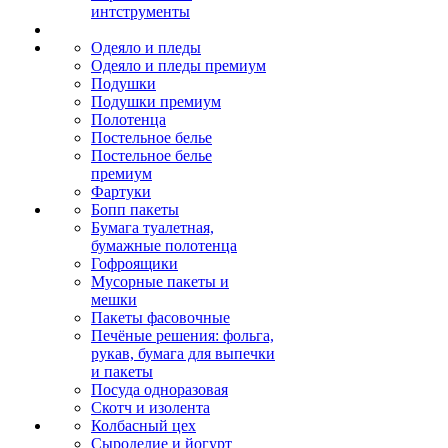
интструменты
Одеяло и пледы
Одеяло и пледы премиум
Подушки
Подушки премиум
Полотенца
Постельное белье
Постельное белье
премиум
Фартуки
Бопп пакеты
Бумага туалетная,
бумажные полотенца
Гофроящики
Мусорные пакеты и
мешки
Пакеты фасовочные
Печёные решения: фольга,
рукав, бумага для выпечки
и пакеты
Посуда одноразовая
Скотч и изолента
Колбасный цех
Сыроделие и йогурт