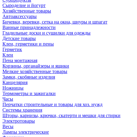
Сыроделие и йогурт
Хозяйственные товары
Автоаксессуары
Бичевки, веревки, сетка на окна, шнуры и шпагат
Ванные принадлежности
Гладильные доски и сушилки для одежды
Детские товары
Клеи, герметики и пены
Герметик
Клеи
Пена монтажная
Корзины, органайзеры и ящики
Мелкие хозяйственные товары
Замки, скобяные изделия
Канцелярия
Ножницы
Термометры и зажигалки
Часы
Перчатки строительные и товары для хоз. нужд
Системы хранения
Шторы, карнизы, крючки, скатерти и мешки для стирки
Электротовары
Весы
Лампы электрические