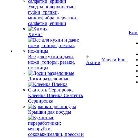
Уход за поверхностью:
губки, тряпки,
микрофибра, перчатки,
салфетки, ершики
Ком
Химия
Все для кухни и дачи:
Услуги
Блог
ножи, топоры, резаки,
Акции
ножницы
Доски разделочные
Клеенка Пленка Скатерть
Сервировка
Крышки для посуды