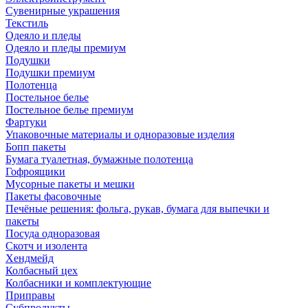
Сувенирные украшения
Текстиль
Одеяло и пледы
Одеяло и пледы премиум
Подушки
Подушки премиум
Полотенца
Постельное белье
Постельное белье премиум
Фартуки
Упаковочные материалы и одноразовые изделия
Бопп пакеты
Бумага туалетная, бумажные полотенца
Гофроящики
Мусорные пакеты и мешки
Пакеты фасовочные
Печёные решения: фольга, рукав, бумага для выпечки и
пакеты
Посуда одноразовая
Скотч и изолента
Хендмейд
Колбасный цех
Колбасники и комплектующие
Приправы
Субпродукты