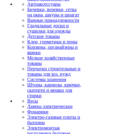
Автоаксессуары
Бичевки, веревки, сетка
на окна, шнуры и шпагат
Ванные принадлежности
Гладильные доски и
сушилки для одежды
Детские товары
Клеи, герметики и пены
Корзины, органайзеры и
ящики
Мелкие хозяйственные
товары
Перчатки строительные и
товары для хоз. нужд
Системы хранения
Шторы, карнизы, крючки,
скатерти и мешки для
стирки
Весы
Лампы электрические
Фонарики
Электро-газовые плиты и
баллоны
Электромонтаж
расходники бытовые