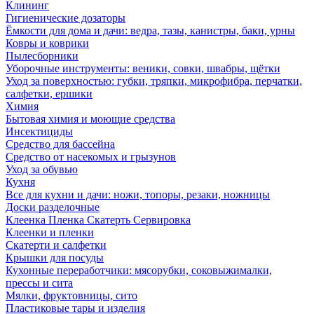
Клининг
Гигиенические дозаторы
Ёмкости для дома и дачи: ведра, тазы, канистры, баки, урны
Ковры и коврики
Пылесборники
Уборочные инструменты: веники, совки, швабры, щётки
Уход за поверхностью: губки, тряпки, микрофибра, перчатки,
салфетки, ершики
Химия
Бытовая химия и моющие средства
Инсектициды
Средство для бассейна
Средство от насекомых и грызунов
Уход за обувью
Кухня
Все для кухни и дачи: ножи, топоры, резаки, ножницы
Доски разделочные
Клеенка Пленка Скатерть Сервировка
Клеенки и пленки
Скатерти и салфетки
Крышки для посуды
Кухонные переработчики: мясорубки, соковыжималки,
прессы и сита
Мялки, фруктовницы, сито
Пластиковые тары и изделия