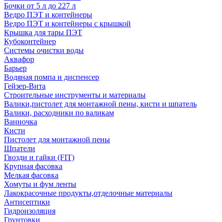
Бочки от 5 л до 227 л
Ведро ПЭТ и контейнеры
Ведро ПЭТ и контейнеры с крышкой
Крышка для тары ПЭТ
Кубоконтейнер
Системы очистки воды
Аквафор
Барьер
Водяная помпа и диспенсер
Гейзер-Вита
Строительные инструменты и материалы
Валики,пистолет для монтажной пены, кисти и шпатель
Валики, расходники по валикам
Ванночка
Кисти
Пистолет для монтажной пены
Шпатели
Гвозди и гайки (FIT)
Крупная фасовка
Мелкая фасовка
Хомуты и фум ленты
Лакокрасочные продукты,отделочные материалы
Антисептики
Гидроизоляция
Грунтовки