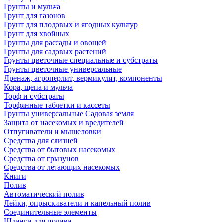
Грунты и мульча
Грунт для газонов
Грунт для плодовых и ягодных культур
Грунт для хвойных
Грунты для рассады и овощей
Грунты для садовых растений
Грунты цветочные специальные и субстраты
Грунты цветочные универсальные
Дренаж, агроперлит, вермикулит, компоненты
Кора, щепа и мульча
Торф и субстраты
Торфянные таблетки и кассеты
Грунты универсальные Садовая земля
Защита от насекомых и вредителей
Отпугиватели и мышеловки
Средства для слизней
Средства от бытовых насекомых
Средства от грызунов
Средства от летающих насекомых
Книги
Полив
Автоматический полив
Лейки, опрыскиватели и капельный полив
Соединительные элементы
Шланги для полива