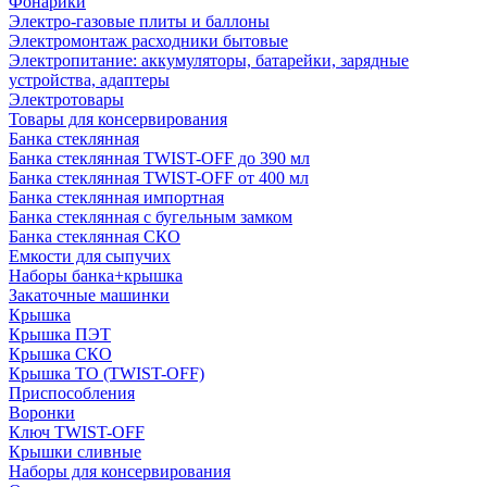
Фонарики
Электро-газовые плиты и баллоны
Электромонтаж расходники бытовые
Электропитание: аккумуляторы, батарейки, зарядные
устройства, адаптеры
Электротовары
Товары для консервирования
Банка стеклянная
Банка стеклянная TWIST-OFF до 390 мл
Банка стеклянная TWIST-OFF от 400 мл
Банка стеклянная импортная
Банка стеклянная с бугельным замком
Банка стеклянная СКО
Емкости для сыпучих
Наборы банка+крышка
Закаточные машинки
Крышка
Крышка ПЭТ
Крышка СКО
Крышка ТО (TWIST-OFF)
Приспособления
Воронки
Ключ TWIST-OFF
Крышки сливные
Наборы для консервирования