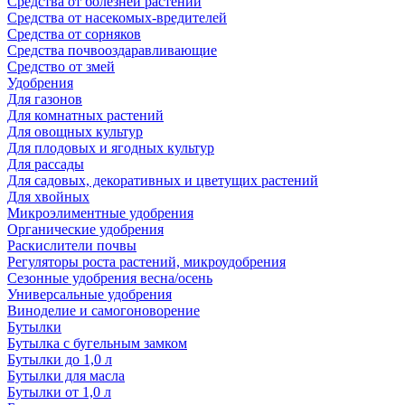
Средства от болезней растений
Средства от насекомых-вредителей
Средства от сорняков
Средства почвооздаравливающие
Средство от змей
Удобрения
Для газонов
Для комнатных растений
Для овощных культур
Для плодовых и ягодных культур
Для рассады
Для садовых, декоративных и цветущих растений
Для хвойных
Микроэлиментные удобрения
Органические удобрения
Раскислители почвы
Регуляторы роста растений, микроудобрения
Сезонные удобрения весна/осень
Универсальные удобрения
Виноделие и самогоноворение
Бутылки
Бутылка с бугельным замком
Бутылки до 1,0 л
Бутылки для масла
Бутылки от 1,0 л