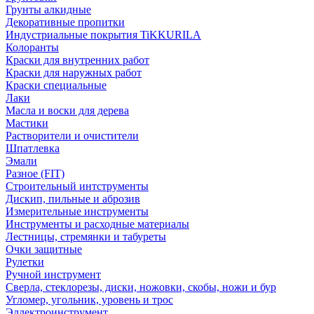
Грунты алкидные
Декоративные пропитки
Индустриальные покрытия TiKKURILA
Колоранты
Краски для внутренних работ
Краски для наружных работ
Краски специальные
Лаки
Масла и воски для дерева
Мастики
Растворители и очистители
Шпатлевка
Эмали
Разное (FIT)
Строительный интструменты
Дискип, пильные и аброзив
Измерительные инструменты
Инструменты и расходные материалы
Лестницы, стремянки и табуреты
Очки защитные
Рулетки
Ручной инструмент
Сверла, стеклорезы, диски, ножовки, скобы, ножи и бур
Угломер, угольник, уровень и трос
Эллектроинструмент