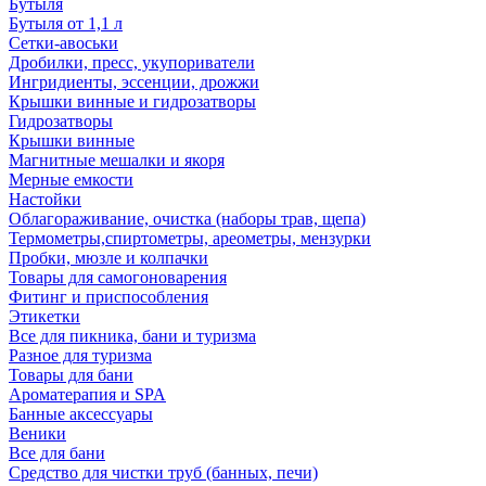
Бутыля
Бутыля от 1,1 л
Сетки-авоськи
Дробилки, пресс, укупориватели
Ингридиенты, эссенции, дрожжи
Крышки винные и гидрозатворы
Гидрозатворы
Крышки винные
Магнитные мешалки и якоря
Мерные емкости
Настойки
Облагораживание, очистка (наборы трав, щепа)
Термометры,спиртометры, ареометры, мензурки
Пробки, мюзле и колпачки
Товары для самогоноварения
Фитинг и приспособления
Этикетки
Все для пикника, бани и туризма
Разное для туризма
Товары для бани
Ароматерапия и SPA
Банные аксессуары
Веники
Все для бани
Средство для чистки труб (банных, печи)