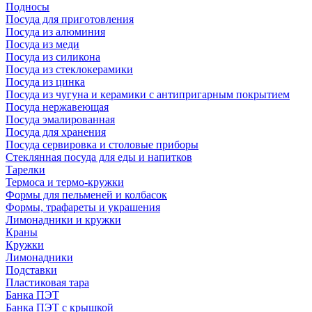
Подносы
Посуда для приготовления
Посуда из алюминия
Посуда из меди
Посуда из силикона
Посуда из стеклокерамики
Посуда из цинка
Посуда из чугуна и керамики с антипригарным покрытием
Посуда нержавеющая
Посуда эмалированная
Посуда для хранения
Посуда сервировка и столовые приборы
Стеклянная посуда для еды и напитков
Тарелки
Термоса и термо-кружки
Формы для пельменей и колбасок
Формы, трафареты и украшения
Лимонадники и кружки
Краны
Кружки
Лимонадники
Подставки
Пластиковая тара
Банка ПЭТ
Банка ПЭТ с крышкой