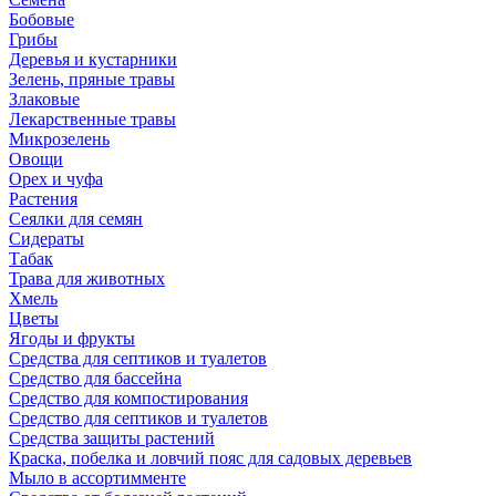
Бобовые
Грибы
Деревья и кустарники
Зелень, пряные травы
Злаковые
Лекарственные травы
Микрозелень
Овощи
Орех и чуфа
Растения
Сеялки для семян
Сидераты
Табак
Трава для животных
Хмель
Цветы
Ягоды и фрукты
Средства для септиков и туалетов
Средство для бассейна
Средство для компостирования
Средство для септиков и туалетов
Средства защиты растений
Краска, побелка и ловчий пояс для садовых деревьев
Мыло в ассортимменте