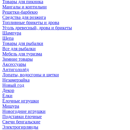
Товары для пикника
Мангалы и коптильни
Решетки-барбекю
Средства для розжига
Топливные брикеты и дрова
Уголь древесный, дрова и брикеты
Шампура
Щепа
Товары для рыбалки
Все для рыбалки
Мебель для туризма
Зимние товары
Аксессуары
Антигололёд
Лопаты, водосгоны и щетки
Незамерзайка
Новый год
Декор
Ёлки
Ёлочные игрушки
Мишура
Новогодние игрушки
Подставки ёлочные
Свечи бенгальские
Электрогирлянды