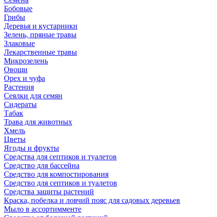
Бобовые
Грибы
Деревья и кустарники
Зелень, пряные травы
Злаковые
Лекарственные травы
Микрозелень
Овощи
Орех и чуфа
Растения
Сеялки для семян
Сидераты
Табак
Трава для животных
Хмель
Цветы
Ягоды и фрукты
Средства для септиков и туалетов
Средство для бассейна
Средство для компостирования
Средство для септиков и туалетов
Средства защиты растений
Краска, побелка и ловчий пояс для садовых деревьев
Мыло в ассортимменте