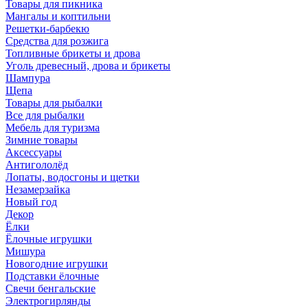
Товары для пикника
Мангалы и коптильни
Решетки-барбекю
Средства для розжига
Топливные брикеты и дрова
Уголь древесный, дрова и брикеты
Шампура
Щепа
Товары для рыбалки
Все для рыбалки
Мебель для туризма
Зимние товары
Аксессуары
Антигололёд
Лопаты, водосгоны и щетки
Незамерзайка
Новый год
Декор
Ёлки
Ёлочные игрушки
Мишура
Новогодние игрушки
Подставки ёлочные
Свечи бенгальские
Электрогирлянды