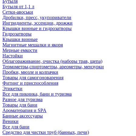
Бутыля
Бутыля от 1,1 л
Сетки-авоськи
Дробилки, пресс, укупориватели
Ингридиенты, эссенции, дрожжи
Крышки винные и гидрозатворы
Гидрозатворы
Крышки винные
Магнитные мешалки и якоря
Мерные емкости
Настойки
Облагораживание, очистка (наборы трав, щепа)
Термометры,спиртометры, ареометры, мензурки
Пробки, мюзле и колпачки
Товары для самогоноварения
Фитинг и приспособления
Этикетки
Все для пикника, бани и туризма
Разное для туризма
Товары для бани
Ароматерапия и SPA
Банные аксессуары
Веники
Все для бани
Средство для чистки труб (банных, печи)