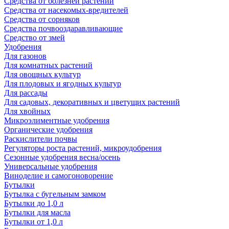
Средства от болезней растений
Средства от насекомых-вредителей
Средства от сорняков
Средства почвооздаравливающие
Средство от змей
Удобрения
Для газонов
Для комнатных растений
Для овощных культур
Для плодовых и ягодных культур
Для рассады
Для садовых, декоративных и цветущих растений
Для хвойных
Микроэлиментные удобрения
Органические удобрения
Раскислители почвы
Регуляторы роста растений, микроудобрения
Сезонные удобрения весна/осень
Универсальные удобрения
Виноделие и самогоноворение
Бутылки
Бутылка с бугельным замком
Бутылки до 1,0 л
Бутылки для масла
Бутылки от 1,0 л