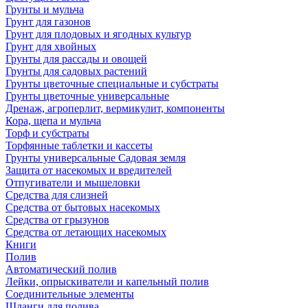
Грунты и мульча
Грунт для газонов
Грунт для плодовых и ягодных культур
Грунт для хвойных
Грунты для рассады и овощей
Грунты для садовых растений
Грунты цветочные специальные и субстраты
Грунты цветочные универсальные
Дренаж, агроперлит, вермикулит, компоненты
Кора, щепа и мульча
Торф и субстраты
Торфянные таблетки и кассеты
Грунты универсальные Садовая земля
Защита от насекомых и вредителей
Отпугиватели и мышеловки
Средства для слизней
Средства от бытовых насекомых
Средства от грызунов
Средства от летающих насекомых
Книги
Полив
Автоматический полив
Лейки, опрыскиватели и капельный полив
Соединительные элементы
Шланги для полива