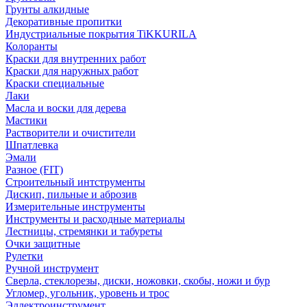
Грунты алкидные
Декоративные пропитки
Индустриальные покрытия TiKKURILA
Колоранты
Краски для внутренних работ
Краски для наружных работ
Краски специальные
Лаки
Масла и воски для дерева
Мастики
Растворители и очистители
Шпатлевка
Эмали
Разное (FIT)
Строительный интструменты
Дискип, пильные и аброзив
Измерительные инструменты
Инструменты и расходные материалы
Лестницы, стремянки и табуреты
Очки защитные
Рулетки
Ручной инструмент
Сверла, стеклорезы, диски, ножовки, скобы, ножи и бур
Угломер, угольник, уровень и трос
Эллектроинструмент