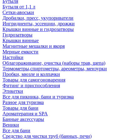
Бутыля
Бутыля от 1,1 л
Сетки-авоськи
Дробилки, пресс, укупориватели
Ингридиенты, эссенции, дрожжи
Крышки винные и гидрозатворы
Гидрозатворы
Крышки винные
Магнитные мешалки и якоря
Мерные емкости
Настойки
Облагораживание, очистка (наборы трав, щепа)
Термометры,спиртометры, ареометры, мензурки
Пробки, мюзле и колпачки
Товары для самогоноварения
Фитинг и приспособления
Этикетки
Все для пикника, бани и туризма
Разное для туризма
Товары для бани
Ароматерапия и SPA
Банные аксессуары
Веники
Все для бани
Средство для чистки труб (банных, печи)