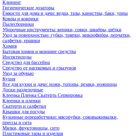
Клининг
Гигиенические дозаторы
Ёмкости для дома и дачи: ведра, тазы, канистры, баки, урны
Ковры и коврики
Пылесборники
Уборочные инструменты: веники, совки, швабры, щётки
Уход за поверхностью: губки, тряпки, микрофибра, перчатки,
салфетки, ершики
Химия
Бытовая химия и моющие средства
Инсектициды
Средство для бассейна
Средство от насекомых и грызунов
Уход за обувью
Кухня
Все для кухни и дачи: ножи, топоры, резаки, ножницы
Доски разделочные
Клеенка Пленка Скатерть Сервировка
Клеенки и пленки
Скатерти и салфетки
Крышки для посуды
Кухонные переработчики: мясорубки, соковыжималки,
прессы и сита
Мялки, фруктовницы, сито
Пластиковые тары и изделия