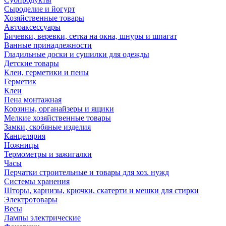
Сыроделие и йогурт
Хозяйственные товары
Автоаксессуары
Бичевки, веревки, сетка на окна, шнуры и шпагат
Ванные принадлежности
Гладильные доски и сушилки для одежды
Детские товары
Клеи, герметики и пены
Герметик
Клеи
Пена монтажная
Корзины, органайзеры и ящики
Мелкие хозяйственные товары
Замки, скобяные изделия
Канцелярия
Ножницы
Термометры и зажигалки
Часы
Перчатки строительные и товары для хоз. нужд
Системы хранения
Шторы, карнизы, крючки, скатерти и мешки для стирки
Электротовары
Весы
Лампы электрические