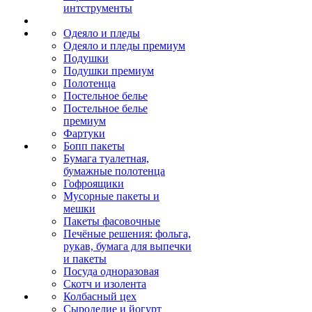
интструменты
Одеяло и пледы
Одеяло и пледы премиум
Подушки
Подушки премиум
Полотенца
Постельное белье
Постельное белье
премиум
Фартуки
Бопп пакеты
Бумага туалетная,
бумажные полотенца
Гофроящики
Мусорные пакеты и
мешки
Пакеты фасовочные
Печёные решения: фольга,
рукав, бумага для выпечки
и пакеты
Посуда одноразовая
Скотч и изолента
Колбасный цех
Сыроделие и йогурт