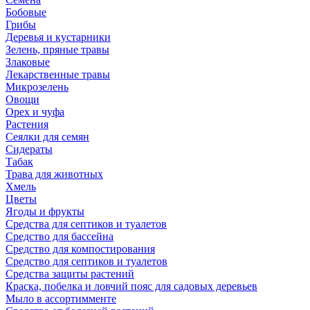
Бобовые
Грибы
Деревья и кустарники
Зелень, пряные травы
Злаковые
Лекарственные травы
Микрозелень
Овощи
Орех и чуфа
Растения
Сеялки для семян
Сидераты
Табак
Трава для животных
Хмель
Цветы
Ягоды и фрукты
Средства для септиков и туалетов
Средство для бассейна
Средство для компостирования
Средство для септиков и туалетов
Средства защиты растений
Краска, побелка и ловчий пояс для садовых деревьев
Мыло в ассортимменте