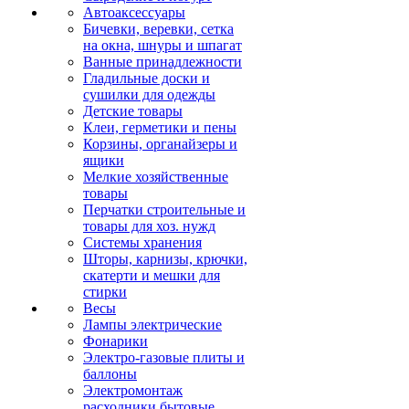
Автоаксессуары
Бичевки, веревки, сетка
на окна, шнуры и шпагат
Ванные принадлежности
Гладильные доски и
сушилки для одежды
Детские товары
Клеи, герметики и пены
Корзины, органайзеры и
ящики
Мелкие хозяйственные
товары
Перчатки строительные и
товары для хоз. нужд
Системы хранения
Шторы, карнизы, крючки,
скатерти и мешки для
стирки
Весы
Лампы электрические
Фонарики
Электро-газовые плиты и
баллоны
Электромонтаж
расходники бытовые