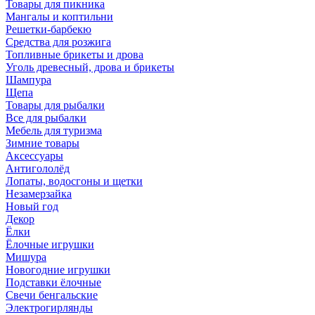
Товары для пикника
Мангалы и коптильни
Решетки-барбекю
Средства для розжига
Топливные брикеты и дрова
Уголь древесный, дрова и брикеты
Шампура
Щепа
Товары для рыбалки
Все для рыбалки
Мебель для туризма
Зимние товары
Аксессуары
Антигололёд
Лопаты, водосгоны и щетки
Незамерзайка
Новый год
Декор
Ёлки
Ёлочные игрушки
Мишура
Новогодние игрушки
Подставки ёлочные
Свечи бенгальские
Электрогирлянды