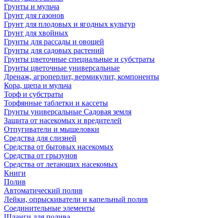
Грунты и мульча
Грунт для газонов
Грунт для плодовых и ягодных культур
Грунт для хвойных
Грунты для рассады и овощей
Грунты для садовых растений
Грунты цветочные специальные и субстраты
Грунты цветочные универсальные
Дренаж, агроперлит, вермикулит, компоненты
Кора, щепа и мульча
Торф и субстраты
Торфянные таблетки и кассеты
Грунты универсальные Садовая земля
Защита от насекомых и вредителей
Отпугиватели и мышеловки
Средства для слизней
Средства от бытовых насекомых
Средства от грызунов
Средства от летающих насекомых
Книги
Полив
Автоматический полив
Лейки, опрыскиватели и капельный полив
Соединительные элементы
Шланги для полива