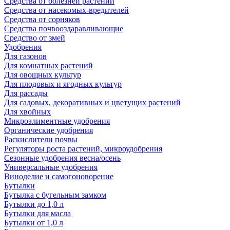
Средства от болезней растений
Средства от насекомых-вредителей
Средства от сорняков
Средства почвооздаравливающие
Средство от змей
Удобрения
Для газонов
Для комнатных растений
Для овощных культур
Для плодовых и ягодных культур
Для рассады
Для садовых, декоративных и цветущих растений
Для хвойных
Микроэлиментные удобрения
Органические удобрения
Раскислители почвы
Регуляторы роста растений, микроудобрения
Сезонные удобрения весна/осень
Универсальные удобрения
Виноделие и самогоноворение
Бутылки
Бутылка с бугельным замком
Бутылки до 1,0 л
Бутылки для масла
Бутылки от 1,0 л