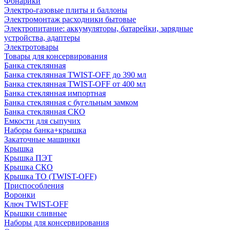
Фонарики
Электро-газовые плиты и баллоны
Электромонтаж расходники бытовые
Электропитание: аккумуляторы, батарейки, зарядные
устройства, адаптеры
Электротовары
Товары для консервирования
Банка стеклянная
Банка стеклянная TWIST-OFF до 390 мл
Банка стеклянная TWIST-OFF от 400 мл
Банка стеклянная импортная
Банка стеклянная с бугельным замком
Банка стеклянная СКО
Емкости для сыпучих
Наборы банка+крышка
Закаточные машинки
Крышка
Крышка ПЭТ
Крышка СКО
Крышка ТО (TWIST-OFF)
Приспособления
Воронки
Ключ TWIST-OFF
Крышки сливные
Наборы для консервирования