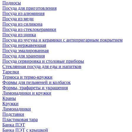
Подносы
Посуда для приготовления
Посуда из алюминия
Посуда из меди
Посуда из силикона
Посуда из стеклокерамики
Посуда из цинка
Посуда из чугуна и керамики с антипригарным покрытием
Посуда нержавеющая
Посуда эмалированная
Посуда для хранения
Посуда сервировка и столовые приборы
Стеклянная посуда для еды и напитков
Тарелки
Термоса и термо-кружки
Формы для пельменей и колбасок
Формы, трафареты и украшения
Лимонадники и кружки
Краны
Кружки
Лимонадники
Подставки
Пластиковая тара
Банка ПЭТ
Банка ПЭТ с крышкой