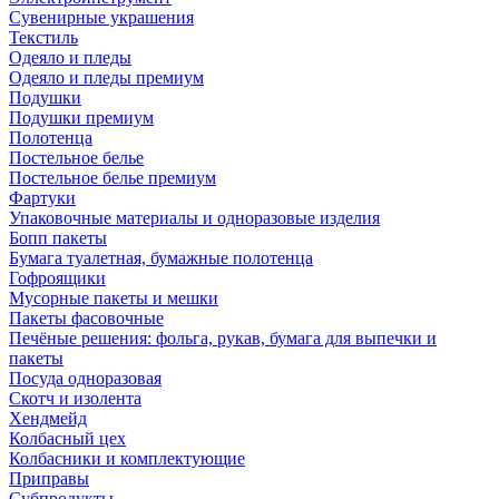
Сувенирные украшения
Текстиль
Одеяло и пледы
Одеяло и пледы премиум
Подушки
Подушки премиум
Полотенца
Постельное белье
Постельное белье премиум
Фартуки
Упаковочные материалы и одноразовые изделия
Бопп пакеты
Бумага туалетная, бумажные полотенца
Гофроящики
Мусорные пакеты и мешки
Пакеты фасовочные
Печёные решения: фольга, рукав, бумага для выпечки и
пакеты
Посуда одноразовая
Скотч и изолента
Хендмейд
Колбасный цех
Колбасники и комплектующие
Приправы
Субпродукты