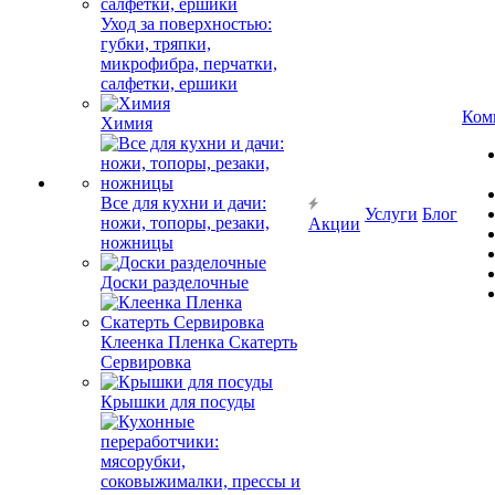
Уход за поверхностью:
губки, тряпки,
микрофибра, перчатки,
салфетки, ершики
Ком
Химия
Все для кухни и дачи:
Услуги
Блог
ножи, топоры, резаки,
Акции
ножницы
Доски разделочные
Клеенка Пленка Скатерть
Сервировка
Крышки для посуды