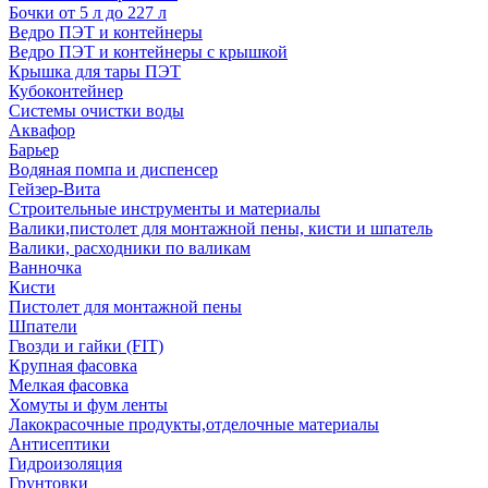
Бочки от 5 л до 227 л
Ведро ПЭТ и контейнеры
Ведро ПЭТ и контейнеры с крышкой
Крышка для тары ПЭТ
Кубоконтейнер
Системы очистки воды
Аквафор
Барьер
Водяная помпа и диспенсер
Гейзер-Вита
Строительные инструменты и материалы
Валики,пистолет для монтажной пены, кисти и шпатель
Валики, расходники по валикам
Ванночка
Кисти
Пистолет для монтажной пены
Шпатели
Гвозди и гайки (FIT)
Крупная фасовка
Мелкая фасовка
Хомуты и фум ленты
Лакокрасочные продукты,отделочные материалы
Антисептики
Гидроизоляция
Грунтовки