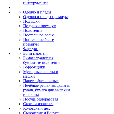
интструменты
Одеяло и пледы
Одеяло и пледы премиум
Подушки
Подушки премиум
Полотенца
Постельное белье
Постельное белье
премиум
Фартуки
Бопп пакеты
Бумага туалетная,
бумажные полотенца
Гофроящики
Мусорные пакеты и
мешки
Пакеты фасовочные
Печёные решения: фольга,
рукав, бумага для выпечки
и пакеты
Посуда одноразовая
Скотч и изолента
Колбасный цех
Сыроделие и йогурт