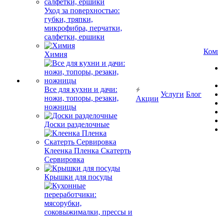
Уход за поверхностью:
губки, тряпки,
микрофибра, перчатки,
салфетки, ершики
Ком
Химия
Все для кухни и дачи:
Услуги
Блог
ножи, топоры, резаки,
Акции
ножницы
Доски разделочные
Клеенка Пленка Скатерть
Сервировка
Крышки для посуды