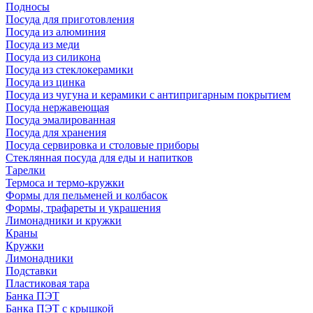
Подносы
Посуда для приготовления
Посуда из алюминия
Посуда из меди
Посуда из силикона
Посуда из стеклокерамики
Посуда из цинка
Посуда из чугуна и керамики с антипригарным покрытием
Посуда нержавеющая
Посуда эмалированная
Посуда для хранения
Посуда сервировка и столовые приборы
Стеклянная посуда для еды и напитков
Тарелки
Термоса и термо-кружки
Формы для пельменей и колбасок
Формы, трафареты и украшения
Лимонадники и кружки
Краны
Кружки
Лимонадники
Подставки
Пластиковая тара
Банка ПЭТ
Банка ПЭТ с крышкой