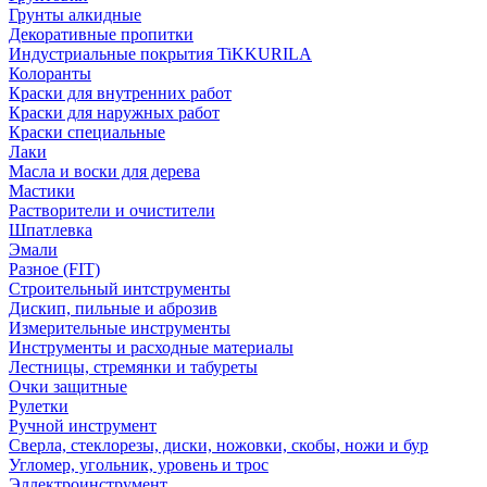
Грунты алкидные
Декоративные пропитки
Индустриальные покрытия TiKKURILA
Колоранты
Краски для внутренних работ
Краски для наружных работ
Краски специальные
Лаки
Масла и воски для дерева
Мастики
Растворители и очистители
Шпатлевка
Эмали
Разное (FIT)
Строительный интструменты
Дискип, пильные и аброзив
Измерительные инструменты
Инструменты и расходные материалы
Лестницы, стремянки и табуреты
Очки защитные
Рулетки
Ручной инструмент
Сверла, стеклорезы, диски, ножовки, скобы, ножи и бур
Угломер, угольник, уровень и трос
Эллектроинструмент