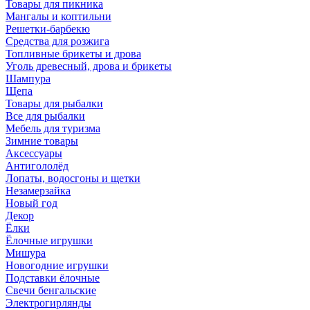
Товары для пикника
Мангалы и коптильни
Решетки-барбекю
Средства для розжига
Топливные брикеты и дрова
Уголь древесный, дрова и брикеты
Шампура
Щепа
Товары для рыбалки
Все для рыбалки
Мебель для туризма
Зимние товары
Аксессуары
Антигололёд
Лопаты, водосгоны и щетки
Незамерзайка
Новый год
Декор
Ёлки
Ёлочные игрушки
Мишура
Новогодние игрушки
Подставки ёлочные
Свечи бенгальские
Электрогирлянды