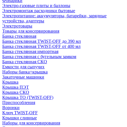
Фонарики
Электро-газовые плиты и баллоны
Электромонтаж расходники бытовые
Электропитание: аккумуляторы, батарейки, зарядные
устройства, адаптеры
Электротовары
Товары для консервирования
Банка стеклянная
Банка стеклянная TWIST-OFF до 390 мл
Банка стеклянная TWIST-OFF от 400 мл
Банка стеклянная импортная
Банка стеклянная с бугельным замком
Банка стеклянная СКО
Емкости для сыпучих
Наборы банка+крышка
Закаточные машинки
Крышка
Крышка ПЭТ
Крышка СКО
Крышка ТО (TWIST-OFF)
Приспособления
Воронки
Ключ TWIST-OFF
Крышки сливные
Наборы для консервирования