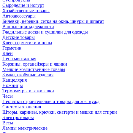
Сыроделие и йогурт
Хозяйственные товары
Автоаксессуары
Бичевки, веревки, сетка на окна, шнуры и шпагат
Ванные принадлежности
Гладильные доски и сушилки для одежды
Детские товары
Клеи, герметики и пены
Герметик
Клеи
Пена монтажная
Корзины, органайзеры и ящики
Мелкие хозяйственные товары
Замки, скобяные изделия
Канцелярия
Ножницы
Термометры и зажигалки
Часы
Перчатки строительные и товары для хоз. нужд
Системы хранения
Шторы, карнизы, крючки, скатерти и мешки для стирки
Электротовары
Весы
Лампы электрические