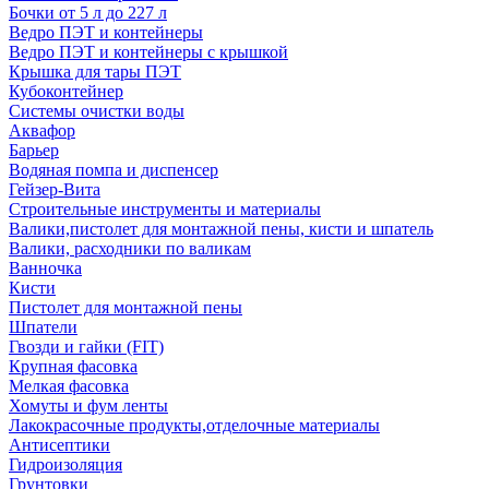
Бочки от 5 л до 227 л
Ведро ПЭТ и контейнеры
Ведро ПЭТ и контейнеры с крышкой
Крышка для тары ПЭТ
Кубоконтейнер
Системы очистки воды
Аквафор
Барьер
Водяная помпа и диспенсер
Гейзер-Вита
Строительные инструменты и материалы
Валики,пистолет для монтажной пены, кисти и шпатель
Валики, расходники по валикам
Ванночка
Кисти
Пистолет для монтажной пены
Шпатели
Гвозди и гайки (FIT)
Крупная фасовка
Мелкая фасовка
Хомуты и фум ленты
Лакокрасочные продукты,отделочные материалы
Антисептики
Гидроизоляция
Грунтовки