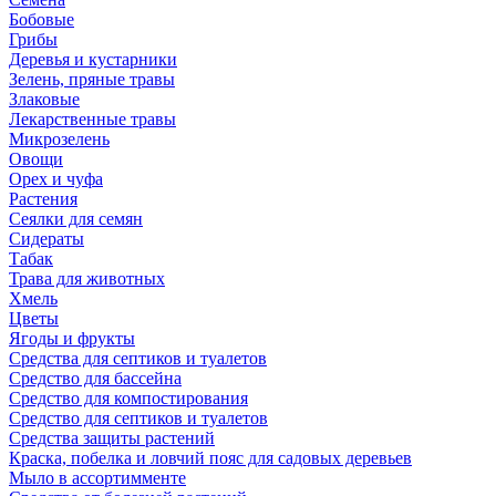
Бобовые
Грибы
Деревья и кустарники
Зелень, пряные травы
Злаковые
Лекарственные травы
Микрозелень
Овощи
Орех и чуфа
Растения
Сеялки для семян
Сидераты
Табак
Трава для животных
Хмель
Цветы
Ягоды и фрукты
Средства для септиков и туалетов
Средство для бассейна
Средство для компостирования
Средство для септиков и туалетов
Средства защиты растений
Краска, побелка и ловчий пояс для садовых деревьев
Мыло в ассортимменте