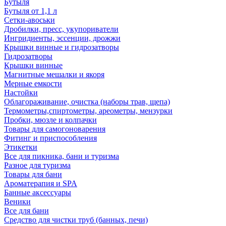
Бутыля
Бутыля от 1,1 л
Сетки-авоськи
Дробилки, пресс, укупориватели
Ингридиенты, эссенции, дрожжи
Крышки винные и гидрозатворы
Гидрозатворы
Крышки винные
Магнитные мешалки и якоря
Мерные емкости
Настойки
Облагораживание, очистка (наборы трав, щепа)
Термометры,спиртометры, ареометры, мензурки
Пробки, мюзле и колпачки
Товары для самогоноварения
Фитинг и приспособления
Этикетки
Все для пикника, бани и туризма
Разное для туризма
Товары для бани
Ароматерапия и SPA
Банные аксессуары
Веники
Все для бани
Средство для чистки труб (банных, печи)