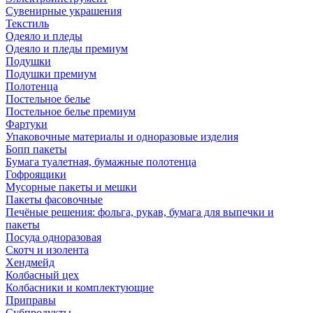
Сувенирные украшения
Текстиль
Одеяло и пледы
Одеяло и пледы премиум
Подушки
Подушки премиум
Полотенца
Постельное белье
Постельное белье премиум
Фартуки
Упаковочные материалы и одноразовые изделия
Бопп пакеты
Бумага туалетная, бумажные полотенца
Гофроящики
Мусорные пакеты и мешки
Пакеты фасовочные
Печёные решения: фольга, рукав, бумага для выпечки и
пакеты
Посуда одноразовая
Скотч и изолента
Хендмейд
Колбасный цех
Колбасники и комплектующие
Приправы
Субпродукты