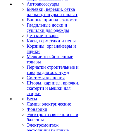
Автоаксессуары
Бичевки, веревки, сетка
на окна, шнуры и шпагат
Ванные принадлежности
Гладильные доски и
сушилки для одежды
Детские товары
Клеи, герметики и пены
Корзины, органайзеры и
ящики
Мелкие хозяйственные
товары
Перчатки строительные и
товары для хоз. нужд
Системы хранения
Шторы, карнизы, крючки,
скатерти и мешки для
стирки
Весы
Лампы электрические
Фонарики
Электро-газовые плиты и
баллоны
Электромонтаж
расходники бытовые