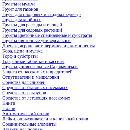
Грунты и мульча
Грунт для газонов
Грунт для плодовых и ягодных культур
Грунт для хвойных
Грунты для рассады и овощей
Грунты для садовых растений
Грунты цветочные специальные и субстраты
Грунты цветочные универсальные
Дренаж, агроперлит, вермикулит, компоненты
Кора, щепа и мульча
Торф и субстраты
Торфянные таблетки и кассеты
Грунты универсальные Садовая земля
Защита от насекомых и вредителей
Отпугиватели и мышеловки
Средства для слизней
Средства от бытовых насекомых
Средства от грызунов
Средства от летающих насекомых
Книги
Полив
Автоматический полив
Лейки, опрыскиватели и капельный полив
Соединительные элементы
Шланги для полива