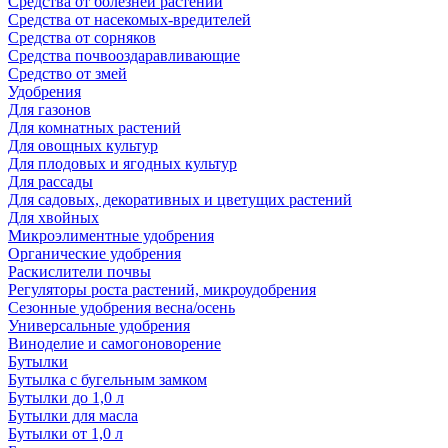
Средства от болезней растений
Средства от насекомых-вредителей
Средства от сорняков
Средства почвооздаравливающие
Средство от змей
Удобрения
Для газонов
Для комнатных растений
Для овощных культур
Для плодовых и ягодных культур
Для рассады
Для садовых, декоративных и цветущих растений
Для хвойных
Микроэлиментные удобрения
Органические удобрения
Раскислители почвы
Регуляторы роста растений, микроудобрения
Сезонные удобрения весна/осень
Универсальные удобрения
Виноделие и самогоноворение
Бутылки
Бутылка с бугельным замком
Бутылки до 1,0 л
Бутылки для масла
Бутылки от 1,0 л