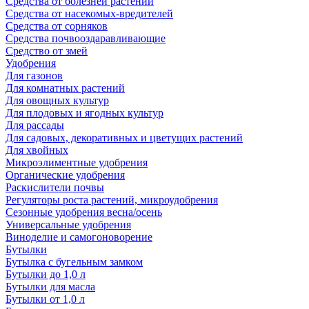
Средства от болезней растений
Средства от насекомых-вредителей
Средства от сорняков
Средства почвооздаравливающие
Средство от змей
Удобрения
Для газонов
Для комнатных растений
Для овощных культур
Для плодовых и ягодных культур
Для рассады
Для садовых, декоративных и цветущих растений
Для хвойных
Микроэлиментные удобрения
Органические удобрения
Раскислители почвы
Регуляторы роста растений, микроудобрения
Сезонные удобрения весна/осень
Универсальные удобрения
Виноделие и самогоноворение
Бутылки
Бутылка с бугельным замком
Бутылки до 1,0 л
Бутылки для масла
Бутылки от 1,0 л