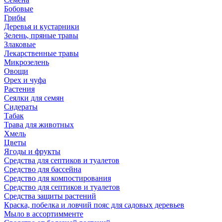
Бобовые
Грибы
Деревья и кустарники
Зелень, пряные травы
Злаковые
Лекарственные травы
Микрозелень
Овощи
Орех и чуфа
Растения
Сеялки для семян
Сидераты
Табак
Трава для животных
Хмель
Цветы
Ягоды и фрукты
Средства для септиков и туалетов
Средство для бассейна
Средство для компостирования
Средство для септиков и туалетов
Средства защиты растений
Краска, побелка и ловчий пояс для садовых деревьев
Мыло в ассортимменте