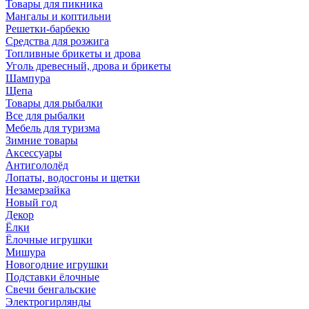
Товары для пикника
Мангалы и коптильни
Решетки-барбекю
Средства для розжига
Топливные брикеты и дрова
Уголь древесный, дрова и брикеты
Шампура
Щепа
Товары для рыбалки
Все для рыбалки
Мебель для туризма
Зимние товары
Аксессуары
Антигололёд
Лопаты, водосгоны и щетки
Незамерзайка
Новый год
Декор
Ёлки
Ёлочные игрушки
Мишура
Новогодние игрушки
Подставки ёлочные
Свечи бенгальские
Электрогирлянды