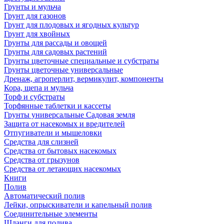
Грунты и мульча
Грунт для газонов
Грунт для плодовых и ягодных культур
Грунт для хвойных
Грунты для рассады и овощей
Грунты для садовых растений
Грунты цветочные специальные и субстраты
Грунты цветочные универсальные
Дренаж, агроперлит, вермикулит, компоненты
Кора, щепа и мульча
Торф и субстраты
Торфянные таблетки и кассеты
Грунты универсальные Садовая земля
Защита от насекомых и вредителей
Отпугиватели и мышеловки
Средства для слизней
Средства от бытовых насекомых
Средства от грызунов
Средства от летающих насекомых
Книги
Полив
Автоматический полив
Лейки, опрыскиватели и капельный полив
Соединительные элементы
Шланги для полива