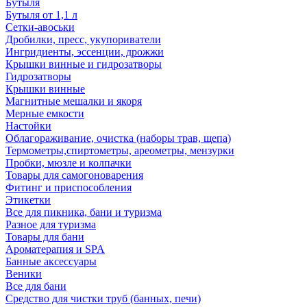
Бутыля
Бутыля от 1,1 л
Сетки-авоськи
Дробилки, пресс, укупориватели
Ингридиенты, эссенции, дрожжи
Крышки винные и гидрозатворы
Гидрозатворы
Крышки винные
Магнитные мешалки и якоря
Мерные емкости
Настойки
Облагораживание, очистка (наборы трав, щепа)
Термометры,спиртометры, ареометры, мензурки
Пробки, мюзле и колпачки
Товары для самогоноварения
Фитинг и приспособления
Этикетки
Все для пикника, бани и туризма
Разное для туризма
Товары для бани
Ароматерапия и SPA
Банные аксессуары
Веники
Все для бани
Средство для чистки труб (банных, печи)