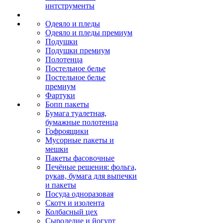
интструменты
Одеяло и пледы
Одеяло и пледы премиум
Подушки
Подушки премиум
Полотенца
Постельное белье
Постельное белье
премиум
Фартуки
Бопп пакеты
Бумага туалетная,
бумажные полотенца
Гофроящики
Мусорные пакеты и
мешки
Пакеты фасовочные
Печёные решения: фольга,
рукав, бумага для выпечки
и пакеты
Посуда одноразовая
Скотч и изолента
Колбасный цех
Сыроделие и йогурт