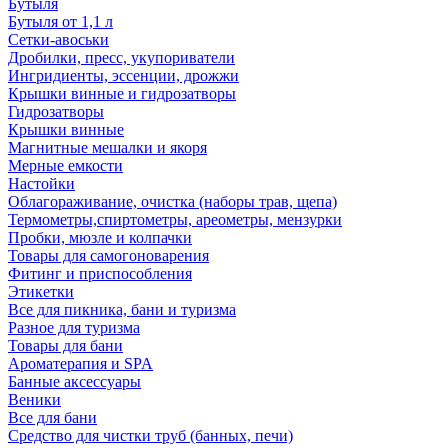
Бутыля
Бутыля от 1,1 л
Сетки-авоськи
Дробилки, пресс, укупориватели
Ингридиенты, эссенции, дрожжи
Крышки винные и гидрозатворы
Гидрозатворы
Крышки винные
Магнитные мешалки и якоря
Мерные емкости
Настойки
Облагораживание, очистка (наборы трав, щепа)
Термометры,спиртометры, ареометры, мензурки
Пробки, мюзле и колпачки
Товары для самогоноварения
Фитинг и приспособления
Этикетки
Все для пикника, бани и туризма
Разное для туризма
Товары для бани
Ароматерапия и SPA
Банные аксессуары
Веники
Все для бани
Средство для чистки труб (банных, печи)