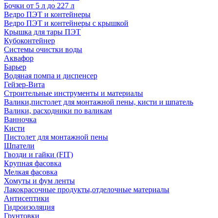
Бочки от 5 л до 227 л
Ведро ПЭТ и контейнеры
Ведро ПЭТ и контейнеры с крышкой
Крышка для тары ПЭТ
Кубоконтейнер
Системы очистки воды
Аквафор
Барьер
Водяная помпа и диспенсер
Гейзер-Вита
Строительные инструменты и материалы
Валики,пистолет для монтажной пены, кисти и шпатель
Валики, расходники по валикам
Ванночка
Кисти
Пистолет для монтажной пены
Шпатели
Гвозди и гайки (FIT)
Крупная фасовка
Мелкая фасовка
Хомуты и фум ленты
Лакокрасочные продукты,отделочные материалы
Антисептики
Гидроизоляция
Грунтовки