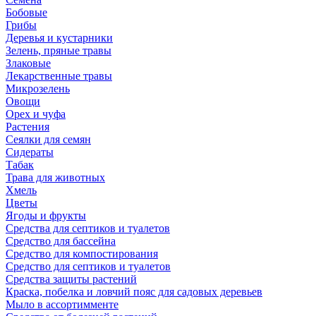
Бобовые
Грибы
Деревья и кустарники
Зелень, пряные травы
Злаковые
Лекарственные травы
Микрозелень
Овощи
Орех и чуфа
Растения
Сеялки для семян
Сидераты
Табак
Трава для животных
Хмель
Цветы
Ягоды и фрукты
Средства для септиков и туалетов
Средство для бассейна
Средство для компостирования
Средство для септиков и туалетов
Средства защиты растений
Краска, побелка и ловчий пояс для садовых деревьев
Мыло в ассортимменте