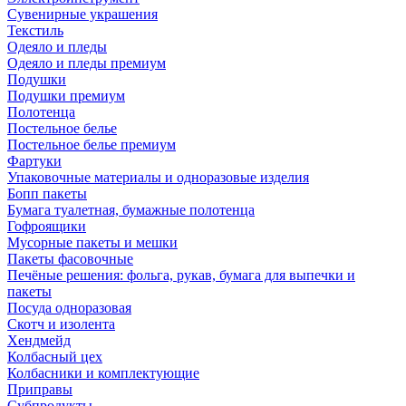
Сувенирные украшения
Текстиль
Одеяло и пледы
Одеяло и пледы премиум
Подушки
Подушки премиум
Полотенца
Постельное белье
Постельное белье премиум
Фартуки
Упаковочные материалы и одноразовые изделия
Бопп пакеты
Бумага туалетная, бумажные полотенца
Гофроящики
Мусорные пакеты и мешки
Пакеты фасовочные
Печёные решения: фольга, рукав, бумага для выпечки и
пакеты
Посуда одноразовая
Скотч и изолента
Хендмейд
Колбасный цех
Колбасники и комплектующие
Приправы
Субпродукты