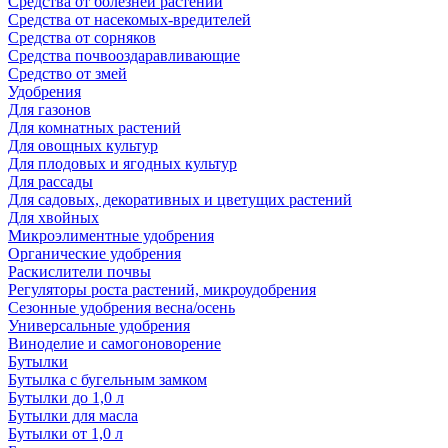
Средства от болезней растений
Средства от насекомых-вредителей
Средства от сорняков
Средства почвооздаравливающие
Средство от змей
Удобрения
Для газонов
Для комнатных растений
Для овощных культур
Для плодовых и ягодных культур
Для рассады
Для садовых, декоративных и цветущих растений
Для хвойных
Микроэлиментные удобрения
Органические удобрения
Раскислители почвы
Регуляторы роста растений, микроудобрения
Сезонные удобрения весна/осень
Универсальные удобрения
Виноделие и самогоноворение
Бутылки
Бутылка с бугельным замком
Бутылки до 1,0 л
Бутылки для масла
Бутылки от 1,0 л