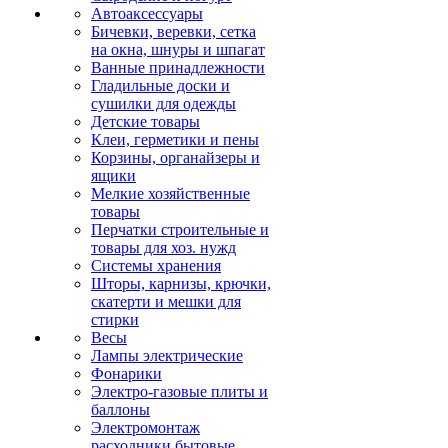
Автоаксессуары
Бичевки, веревки, сетка
на окна, шнуры и шпагат
Ванные принадлежности
Гладильные доски и
сушилки для одежды
Детские товары
Клеи, герметики и пены
Корзины, органайзеры и
ящики
Мелкие хозяйственные
товары
Перчатки строительные и
товары для хоз. нужд
Системы хранения
Шторы, карнизы, крючки,
скатерти и мешки для
стирки
Весы
Лампы электрические
Фонарики
Электро-газовые плиты и
баллоны
Электромонтаж
расходники бытовые