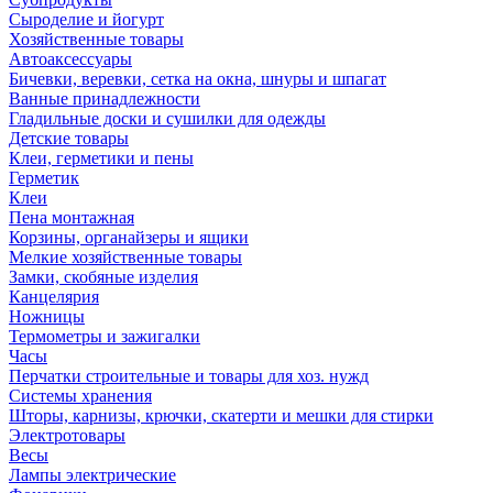
Сыроделие и йогурт
Хозяйственные товары
Автоаксессуары
Бичевки, веревки, сетка на окна, шнуры и шпагат
Ванные принадлежности
Гладильные доски и сушилки для одежды
Детские товары
Клеи, герметики и пены
Герметик
Клеи
Пена монтажная
Корзины, органайзеры и ящики
Мелкие хозяйственные товары
Замки, скобяные изделия
Канцелярия
Ножницы
Термометры и зажигалки
Часы
Перчатки строительные и товары для хоз. нужд
Системы хранения
Шторы, карнизы, крючки, скатерти и мешки для стирки
Электротовары
Весы
Лампы электрические