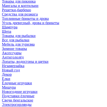
Товары для пикника
Мангалы и коптильни
Решетки-барбекю
Средства для розжига
Топливные брикеты и дрова
Уголь древесный, дрова и брикеты
Шампура
Щепа
Товары для рыбалки
Все для рыбалки
Мебель для туризма
Зимние товары
Аксессуары
Антигололёд
Лопаты, водосгоны и щетки
Незамерзайка
Новый год
Декор
Ёлки
Ёлочные игрушки
Мишура
Новогодние игрушки
Подставки ёлочные
Свечи бенгальские
Электрогирлянды