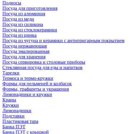
Подносы
Посуда для приготовления
Посуда из алюминия
Посуда из меди
Посуда из силикона
Посуда из стеклокерамики
Посуда из цинка
Посуда из чугуна и керамики с антипригарным покрытием
Посуда нержавеющая
Посуда эмалированная
Посуда для хранения
Посуда сервировка и столовые приборы
Стеклянная посуда для еды и напитков
Тарелки
Термоса и термо-кружки
Формы для пельменей и колбасок
Формы, трафареты и украшения
Лимонадники и кружки
Краны
Кружки
Лимонадники
Подставки
Пластиковая тара
Банка ПЭТ
Банка ПЭТ с крышкой