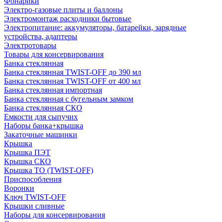
Фонарики
Электро-газовые плиты и баллоны
Электромонтаж расходники бытовые
Электропитание: аккумуляторы, батарейки, зарядные
устройства, адаптеры
Электротовары
Товары для консервирования
Банка стеклянная
Банка стеклянная TWIST-OFF до 390 мл
Банка стеклянная TWIST-OFF от 400 мл
Банка стеклянная импортная
Банка стеклянная с бугельным замком
Банка стеклянная СКО
Емкости для сыпучих
Наборы банка+крышка
Закаточные машинки
Крышка
Крышка ПЭТ
Крышка СКО
Крышка ТО (TWIST-OFF)
Приспособления
Воронки
Ключ TWIST-OFF
Крышки сливные
Наборы для консервирования