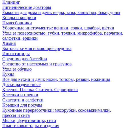
Клининг
Гигиенические дозаторы
Ёмкости для дома и дачи: ведра, тазы, канистры, баки, урны
Ковры и коврики
Пылесборники
Уборочные инструменты: веники, совки, швабры, щётки
Уход за поверхностью: губки, тряпки, микрофибра, перчатки,
салфетки, ершики
Химия
Бытовая химия и моющие средства
Инсектициды
Средство для бассейна
Средство от насекомых и грызунов
Уход за обувью
Кухня
Все для кухни и дачи: ножи, топоры, резаки, ножницы
Доски разделочные
Клеенка Пленка Скатерть Сервировка
Клеенки и пленки
Скатерти и салфетки
Крышки для посуды
Кухонные переработчики: мясорубки, соковыжималки,
прессы и сита
Мялки, фруктовницы, сито
Пластиковые тары и изделия