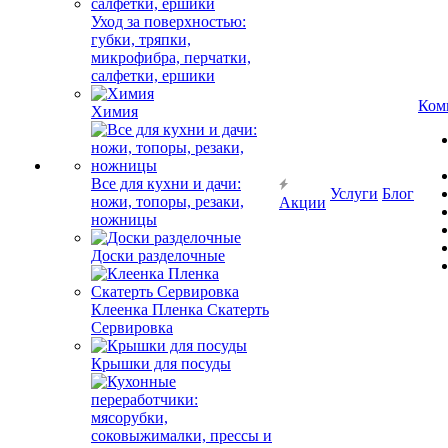
Уход за поверхностью:
губки, тряпки,
микрофибра, перчатки,
салфетки, ершики
Ком
Химия
Все для кухни и дачи:
Услуги
Блог
ножи, топоры, резаки,
Акции
ножницы
Доски разделочные
Клеенка Пленка Скатерть
Сервировка
Крышки для посуды