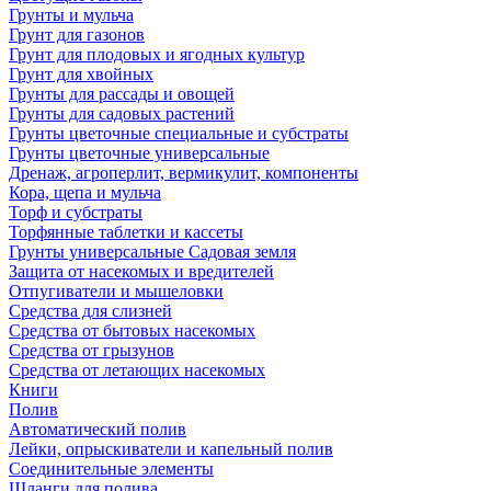
Грунты и мульча
Грунт для газонов
Грунт для плодовых и ягодных культур
Грунт для хвойных
Грунты для рассады и овощей
Грунты для садовых растений
Грунты цветочные специальные и субстраты
Грунты цветочные универсальные
Дренаж, агроперлит, вермикулит, компоненты
Кора, щепа и мульча
Торф и субстраты
Торфянные таблетки и кассеты
Грунты универсальные Садовая земля
Защита от насекомых и вредителей
Отпугиватели и мышеловки
Средства для слизней
Средства от бытовых насекомых
Средства от грызунов
Средства от летающих насекомых
Книги
Полив
Автоматический полив
Лейки, опрыскиватели и капельный полив
Соединительные элементы
Шланги для полива