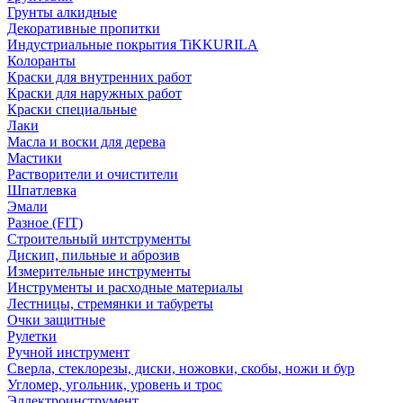
Грунты алкидные
Декоративные пропитки
Индустриальные покрытия TiKKURILA
Колоранты
Краски для внутренних работ
Краски для наружных работ
Краски специальные
Лаки
Масла и воски для дерева
Мастики
Растворители и очистители
Шпатлевка
Эмали
Разное (FIT)
Строительный интструменты
Дискип, пильные и аброзив
Измерительные инструменты
Инструменты и расходные материалы
Лестницы, стремянки и табуреты
Очки защитные
Рулетки
Ручной инструмент
Сверла, стеклорезы, диски, ножовки, скобы, ножи и бур
Угломер, угольник, уровень и трос
Эллектроинструмент