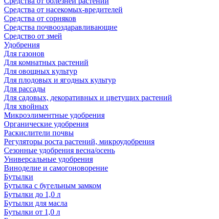
Средства от болезней растений
Средства от насекомых-вредителей
Средства от сорняков
Средства почвооздаравливающие
Средство от змей
Удобрения
Для газонов
Для комнатных растений
Для овощных культур
Для плодовых и ягодных культур
Для рассады
Для садовых, декоративных и цветущих растений
Для хвойных
Микроэлиментные удобрения
Органические удобрения
Раскислители почвы
Регуляторы роста растений, микроудобрения
Сезонные удобрения весна/осень
Универсальные удобрения
Виноделие и самогоноворение
Бутылки
Бутылка с бугельным замком
Бутылки до 1,0 л
Бутылки для масла
Бутылки от 1,0 л