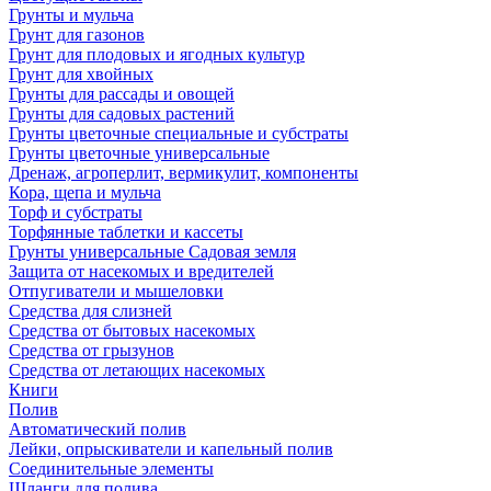
Грунты и мульча
Грунт для газонов
Грунт для плодовых и ягодных культур
Грунт для хвойных
Грунты для рассады и овощей
Грунты для садовых растений
Грунты цветочные специальные и субстраты
Грунты цветочные универсальные
Дренаж, агроперлит, вермикулит, компоненты
Кора, щепа и мульча
Торф и субстраты
Торфянные таблетки и кассеты
Грунты универсальные Садовая земля
Защита от насекомых и вредителей
Отпугиватели и мышеловки
Средства для слизней
Средства от бытовых насекомых
Средства от грызунов
Средства от летающих насекомых
Книги
Полив
Автоматический полив
Лейки, опрыскиватели и капельный полив
Соединительные элементы
Шланги для полива