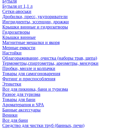
Бутыля
Бутыля от 1,1 л
Сетки-авоськи
Дробилки, пресс, укупориватели
Ингридиенты, эссенции, дрожжи
Крышки винные и гидрозатворы
Гидрозатворы
Крышки винные
Магнитные мешалки и якоря
Мерные емкости
Настойки
Облагораживание, очистка (наборы трав, щепа)
Термометры,спиртометры, ареометры, мензурки
Пробки, мюзле и колпачки
Товары для самогоноварения
Фитинг и приспособления
Этикетки
Все для пикника, бани и туризма
Разное для туризма
Товары для бани
Ароматерапия и SPA
Банные аксессуары
Веники
Все для бани
Средство для чистки труб (банных, печи)