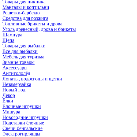
Товары для пикника
Мангалы и коптильни
Решетки-барбекю
Средства для розжига
Топливные брикеты и дрова
Уголь древесный, дрова и брикеты
Шампура
Щепа
Товары для рыбалки
Все для рыбалки
Мебель для туризма
Зимние товары
Аксессуары
Антигололёд
Лопаты, водосгоны и щетки
Незамерзайка
Новый год
Декор
Ёлки
Ёлочные игрушки
Мишура
Новогодние игрушки
Подставки ёлочные
Свечи бенгальские
Электрогирлянды