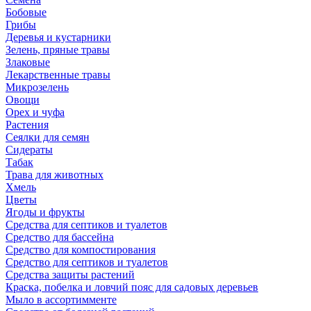
Бобовые
Грибы
Деревья и кустарники
Зелень, пряные травы
Злаковые
Лекарственные травы
Микрозелень
Овощи
Орех и чуфа
Растения
Сеялки для семян
Сидераты
Табак
Трава для животных
Хмель
Цветы
Ягоды и фрукты
Средства для септиков и туалетов
Средство для бассейна
Средство для компостирования
Средство для септиков и туалетов
Средства защиты растений
Краска, побелка и ловчий пояс для садовых деревьев
Мыло в ассортимменте