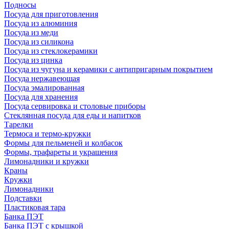
Подносы
Посуда для приготовления
Посуда из алюминия
Посуда из меди
Посуда из силикона
Посуда из стеклокерамики
Посуда из цинка
Посуда из чугуна и керамики с антипригарным покрытием
Посуда нержавеющая
Посуда эмалированная
Посуда для хранения
Посуда сервировка и столовые приборы
Стеклянная посуда для еды и напитков
Тарелки
Термоса и термо-кружки
Формы для пельменей и колбасок
Формы, трафареты и украшения
Лимонадники и кружки
Краны
Кружки
Лимонадники
Подставки
Пластиковая тара
Банка ПЭТ
Банка ПЭТ с крышкой