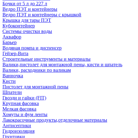
Бочки от 5 л до 227 л
Ведро ПЭТ и контейнеры
Ведро ПЭТ и контейнеры с крышкой
Крышка для тары ПЭТ
Кубоконтейнер
Системы очистки воды
Аквафор
Барьер
Водяная помпа и диспенсер
Гейзер-Вита
Строительные инструменты и материалы
Валики,пистолет для монтажной пены, кисти и шпатель
Валики, расходники по валикам
Ванночка
Кисти
Пистолет для монтажной пены
Шпатели
Гвозди и гайки (FIT)
Крупная фасовка
Мелкая фасовка
Хомуты и фум ленты
Лакокрасочные продукты,отделочные материалы
Антисептики
Гидроизоляция
Грунтовки