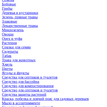
Бобовые
Грибы
Деревья и кустарники
Зелень, пряные травы
Злаковые
Лекарственные травы
Микрозелень
Овощи
Орех и чуфа
Растения
Сеялки для семян
Сидераты
Табак
Трава для животных
Хмель
Цветы
Ягоды и фрукты
Средства для септиков и туалетов
Средство для бассейна
Средство для компостирования
Средство для септиков и туалетов
Средства защиты растений
Краска, побелка и ловчий пояс для садовых деревьев
Мыло в ассортимменте