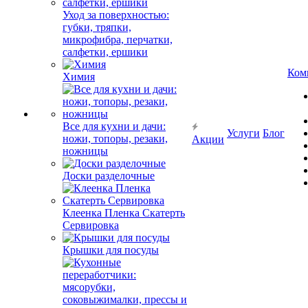
Уход за поверхностью:
губки, тряпки,
микрофибра, перчатки,
салфетки, ершики
Ком
Химия
Все для кухни и дачи:
Услуги
Блог
ножи, топоры, резаки,
Акции
ножницы
Доски разделочные
Клеенка Пленка Скатерть
Сервировка
Крышки для посуды