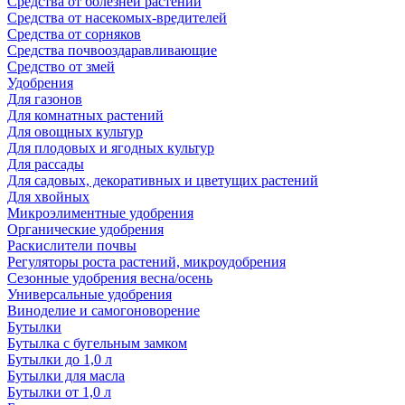
Средства от болезней растений
Средства от насекомых-вредителей
Средства от сорняков
Средства почвооздаравливающие
Средство от змей
Удобрения
Для газонов
Для комнатных растений
Для овощных культур
Для плодовых и ягодных культур
Для рассады
Для садовых, декоративных и цветущих растений
Для хвойных
Микроэлиментные удобрения
Органические удобрения
Раскислители почвы
Регуляторы роста растений, микроудобрения
Сезонные удобрения весна/осень
Универсальные удобрения
Виноделие и самогоноворение
Бутылки
Бутылка с бугельным замком
Бутылки до 1,0 л
Бутылки для масла
Бутылки от 1,0 л