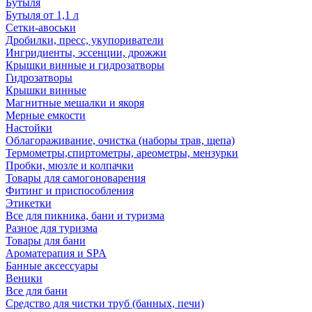
Бутыля
Бутыля от 1,1 л
Сетки-авоськи
Дробилки, пресс, укупориватели
Ингридиенты, эссенции, дрожжи
Крышки винные и гидрозатворы
Гидрозатворы
Крышки винные
Магнитные мешалки и якоря
Мерные емкости
Настойки
Облагораживание, очистка (наборы трав, щепа)
Термометры,спиртометры, ареометры, мензурки
Пробки, мюзле и колпачки
Товары для самогоноварения
Фитинг и приспособления
Этикетки
Все для пикника, бани и туризма
Разное для туризма
Товары для бани
Ароматерапия и SPA
Банные аксессуары
Веники
Все для бани
Средство для чистки труб (банных, печи)