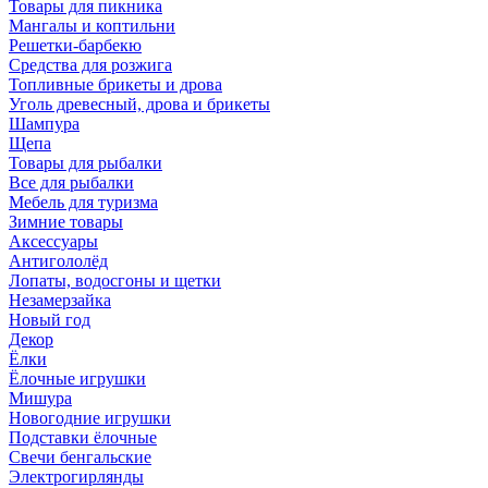
Товары для пикника
Мангалы и коптильни
Решетки-барбекю
Средства для розжига
Топливные брикеты и дрова
Уголь древесный, дрова и брикеты
Шампура
Щепа
Товары для рыбалки
Все для рыбалки
Мебель для туризма
Зимние товары
Аксессуары
Антигололёд
Лопаты, водосгоны и щетки
Незамерзайка
Новый год
Декор
Ёлки
Ёлочные игрушки
Мишура
Новогодние игрушки
Подставки ёлочные
Свечи бенгальские
Электрогирлянды