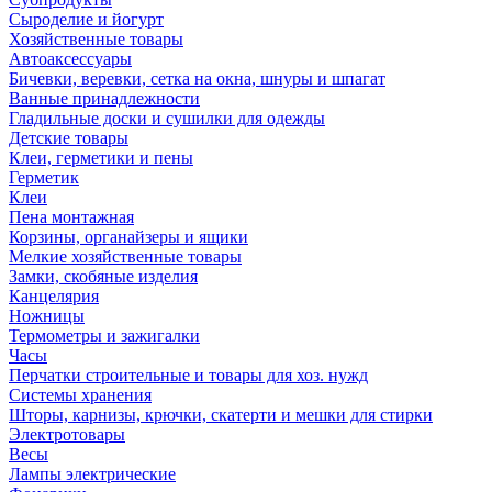
Сыроделие и йогурт
Хозяйственные товары
Автоаксессуары
Бичевки, веревки, сетка на окна, шнуры и шпагат
Ванные принадлежности
Гладильные доски и сушилки для одежды
Детские товары
Клеи, герметики и пены
Герметик
Клеи
Пена монтажная
Корзины, органайзеры и ящики
Мелкие хозяйственные товары
Замки, скобяные изделия
Канцелярия
Ножницы
Термометры и зажигалки
Часы
Перчатки строительные и товары для хоз. нужд
Системы хранения
Шторы, карнизы, крючки, скатерти и мешки для стирки
Электротовары
Весы
Лампы электрические