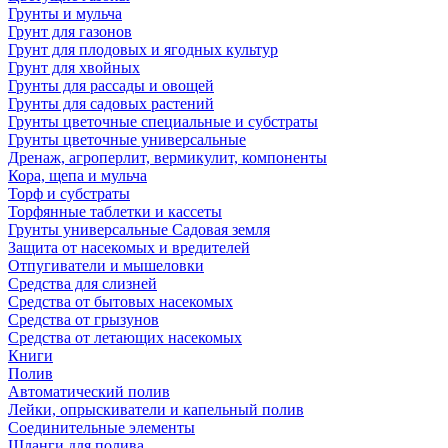
Грунты и мульча
Грунт для газонов
Грунт для плодовых и ягодных культур
Грунт для хвойных
Грунты для рассады и овощей
Грунты для садовых растений
Грунты цветочные специальные и субстраты
Грунты цветочные универсальные
Дренаж, агроперлит, вермикулит, компоненты
Кора, щепа и мульча
Торф и субстраты
Торфянные таблетки и кассеты
Грунты универсальные Садовая земля
Защита от насекомых и вредителей
Отпугиватели и мышеловки
Средства для слизней
Средства от бытовых насекомых
Средства от грызунов
Средства от летающих насекомых
Книги
Полив
Автоматический полив
Лейки, опрыскиватели и капельный полив
Соединительные элементы
Шланги для полива