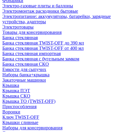
Фонарики
Электро-газовые плиты и баллоны
Электромонтаж расходники бытовые
Электропитание: аккумуляторы, батарейки, зарядные
устройства, адаптеры
Электротовары
Товары для консервирования
Банка стеклянная
Банка стеклянная TWIST-OFF до 390 мл
Банка стеклянная TWIST-OFF от 400 мл
Банка стеклянная импортная
Банка стеклянная с бугельным замком
Банка стеклянная СКО
Емкости для сыпучих
Наборы банка+крышка
Закаточные машинки
Крышка
Крышка ПЭТ
Крышка СКО
Крышка ТО (TWIST-OFF)
Приспособления
Воронки
Ключ TWIST-OFF
Крышки сливные
Наборы для консервирования