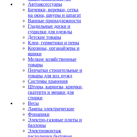
Автоаксессуары
Бичевки, веревки, сетка
на окна, шнуры и шпагат
Ванные принадлежности
Гладильные доски и
сушилки для одежды
Детские товары
Клеи, герметики и пены
Корзины, органайзеры и
ящики
Мелкие хозяйственные
товары
Перчатки строительные и
товары для хоз. нужд
Системы хранения
Шторы, карнизы, крючки,
скатерти и мешки для
стирки
Весы
Лампы электрические
Фонарики
Электро-газовые плиты и
баллоны
Электромонтаж
расходники бытовые