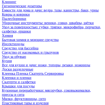
Клининг
Гигиенические дозаторы
Ёмкости для дома и дачи: ведра, тазы, канистры, баки, урны
Ковры и коврики
Пылесборники
Уборочные инструменты: веники, совки, швабры, щётки
Уход за поверхностью: губки, тряпки, микрофибра, перчатки,
салфетки, ершики
Химия
Бытовая химия и моющие средства
Инсектициды
Средство для бассейна
Средство от насекомых и грызунов
Уход за обувью
Кухня
Все для кухни и дачи: ножи, топоры, резаки, ножницы
Доски разделочные
Клеенка Пленка Скатерть Сервировка
Клеенки и пленки
Скатерти и салфетки
Крышки для посуды
Кухонные переработчики: мясорубки, соковыжималки,
прессы и сита
Мялки, фруктовницы, сито
Пластиковые тары и изделия