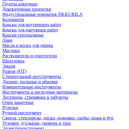
Грунты алкидные
Декоративные пропитки
Индустриальные покрытия TiKKURILA
Колоранты
Краски для внутренних работ
Краски для наружных работ
Краски специальные
Лаки
Масла и воски для дерева
Мастики
Растворители и очистители
Шпатлевка
Эмали
Разное (FIT)
Строительный интструменты
Дискип, пильные и аброзив
Измерительные инструменты
Инструменты и расходные материалы
Лестницы, стремянки и табуреты
Очки защитные
Рулетки
Ручной инструмент
Сверла, стеклорезы, диски, ножовки, скобы, ножи и бур
Угломер, угольник, уровень и трос
Эллектроинструмент