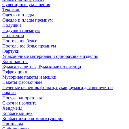
Сувенирные украшения
Текстиль
Одеяло и пледы
Одеяло и пледы премиум
Подушки
Подушки премиум
Полотенца
Постельное белье
Постельное белье премиум
Фартуки
Упаковочные материалы и одноразовые изделия
Бопп пакеты
Бумага туалетная, бумажные полотенца
Гофроящики
Мусорные пакеты и мешки
Пакеты фасовочные
Печёные решения: фольга, рукав, бумага для выпечки и
пакеты
Посуда одноразовая
Скотч и изолента
Хендмейд
Колбасный цех
Колбасники и комплектующие
Приправы
Субпродукты