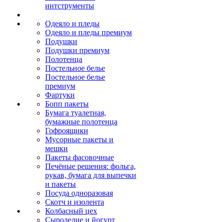
интструменты
Одеяло и пледы
Одеяло и пледы премиум
Подушки
Подушки премиум
Полотенца
Постельное белье
Постельное белье
премиум
Фартуки
Бопп пакеты
Бумага туалетная,
бумажные полотенца
Гофроящики
Мусорные пакеты и
мешки
Пакеты фасовочные
Печёные решения: фольга,
рукав, бумага для выпечки
и пакеты
Посуда одноразовая
Скотч и изолента
Колбасный цех
Сыроделие и йогурт