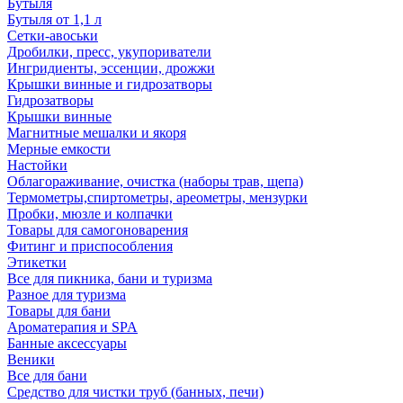
Бутыля
Бутыля от 1,1 л
Сетки-авоськи
Дробилки, пресс, укупориватели
Ингридиенты, эссенции, дрожжи
Крышки винные и гидрозатворы
Гидрозатворы
Крышки винные
Магнитные мешалки и якоря
Мерные емкости
Настойки
Облагораживание, очистка (наборы трав, щепа)
Термометры,спиртометры, ареометры, мензурки
Пробки, мюзле и колпачки
Товары для самогоноварения
Фитинг и приспособления
Этикетки
Все для пикника, бани и туризма
Разное для туризма
Товары для бани
Ароматерапия и SPA
Банные аксессуары
Веники
Все для бани
Средство для чистки труб (банных, печи)