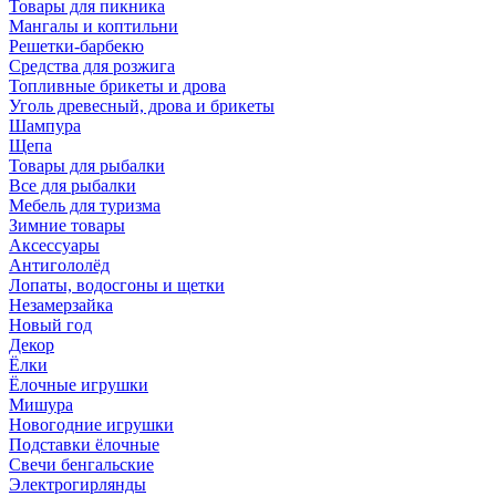
Товары для пикника
Мангалы и коптильни
Решетки-барбекю
Средства для розжига
Топливные брикеты и дрова
Уголь древесный, дрова и брикеты
Шампура
Щепа
Товары для рыбалки
Все для рыбалки
Мебель для туризма
Зимние товары
Аксессуары
Антигололёд
Лопаты, водосгоны и щетки
Незамерзайка
Новый год
Декор
Ёлки
Ёлочные игрушки
Мишура
Новогодние игрушки
Подставки ёлочные
Свечи бенгальские
Электрогирлянды