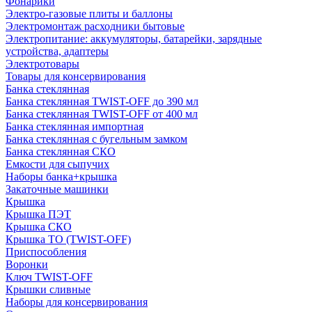
Фонарики
Электро-газовые плиты и баллоны
Электромонтаж расходники бытовые
Электропитание: аккумуляторы, батарейки, зарядные
устройства, адаптеры
Электротовары
Товары для консервирования
Банка стеклянная
Банка стеклянная TWIST-OFF до 390 мл
Банка стеклянная TWIST-OFF от 400 мл
Банка стеклянная импортная
Банка стеклянная с бугельным замком
Банка стеклянная СКО
Емкости для сыпучих
Наборы банка+крышка
Закаточные машинки
Крышка
Крышка ПЭТ
Крышка СКО
Крышка ТО (TWIST-OFF)
Приспособления
Воронки
Ключ TWIST-OFF
Крышки сливные
Наборы для консервирования