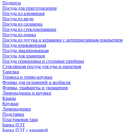
Подносы
Посуда для приготовления
Посуда из алюминия
Посуда из меди
Посуда из силикона
Посуда из стеклокерамики
Посуда из цинка
Посуда из чугуна и керамики с антипригарным покрытием
Посуда нержавеющая
Посуда эмалированная
Посуда для хранения
Посуда сервировка и столовые приборы
Стеклянная посуда для еды и напитков
Тарелки
Термоса и термо-кружки
Формы для пельменей и колбасок
Формы, трафареты и украшения
Лимонадники и кружки
Краны
Кружки
Лимонадники
Подставки
Пластиковая тара
Банка ПЭТ
Банка ПЭТ с крышкой