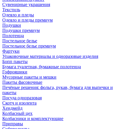
Сувенирные украшения
Текстиль
Одеяло и пледы
Одеяло и пледы премиум
Подушки
Подушки премиум
Полотенца
Постельное белье
Постельное белье премиум
Фартуки
Упаковочные материалы и одноразовые изделия
Бопп пакеты
Бумага туалетная, бумажные полотенца
Гофроящики
Мусорные пакеты и мешки
Пакеты фасовочные
Печёные решения: фольга, рукав, бумага для выпечки и
пакеты
Посуда одноразовая
Скотч и изолента
Хендмейд
Колбасный цех
Колбасники и комплектующие
Приправы
Субпродукты