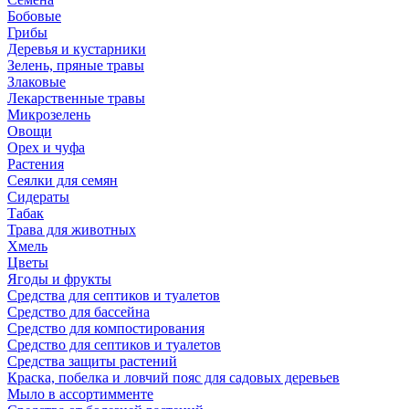
Бобовые
Грибы
Деревья и кустарники
Зелень, пряные травы
Злаковые
Лекарственные травы
Микрозелень
Овощи
Орех и чуфа
Растения
Сеялки для семян
Сидераты
Табак
Трава для животных
Хмель
Цветы
Ягоды и фрукты
Средства для септиков и туалетов
Средство для бассейна
Средство для компостирования
Средство для септиков и туалетов
Средства защиты растений
Краска, побелка и ловчий пояс для садовых деревьев
Мыло в ассортимменте