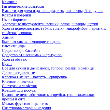
Клининг
Гигиенические дозаторы
Ёмкости для дома и дачи: ведра, тазы, канистры, баки, урны
Ковры и коврики
Пылесборники
Уборочные инструменты: веники, совки, швабры, щётки
Уход за поверхностью: губки, тряпки, микрофибра, перчатки,
салфетки, ершики
Химия
Бытовая химия и моющие средства
Инсектициды
Средство для бассейна
Средство от насекомых и грызунов
Уход за обувью
Кухня
Все для кухни и дачи: ножи, топоры, резаки, ножницы
Доски разделочные
Клеенка Пленка Скатерть Сервировка
Клеенки и пленки
Скатерти и салфетки
Крышки для посуды
Кухонные переработчики: мясорубки, соковыжималки,
прессы и сита
Мялки, фруктовницы, сито
Пластиковые тары и изделия