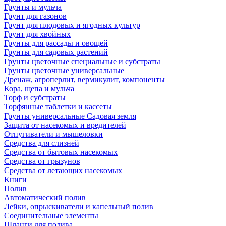
Грунты и мульча
Грунт для газонов
Грунт для плодовых и ягодных культур
Грунт для хвойных
Грунты для рассады и овощей
Грунты для садовых растений
Грунты цветочные специальные и субстраты
Грунты цветочные универсальные
Дренаж, агроперлит, вермикулит, компоненты
Кора, щепа и мульча
Торф и субстраты
Торфянные таблетки и кассеты
Грунты универсальные Садовая земля
Защита от насекомых и вредителей
Отпугиватели и мышеловки
Средства для слизней
Средства от бытовых насекомых
Средства от грызунов
Средства от летающих насекомых
Книги
Полив
Автоматический полив
Лейки, опрыскиватели и капельный полив
Соединительные элементы
Шланги для полива