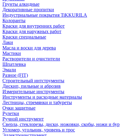
Грунты алкидные
Декоративные пропитки
Индустриальные покрытия TiKKURILA
Колоранты
Краски для внутренних работ
Краски для наружных работ
Краски специальные
Лаки
Масла и воски для дерева
Мастики
Растворители и очистители
Шпатлевка
Эмали
Разное (FIT)
Строительный интструменты
Дискип, пильные и аброзив
Измерительные инструменты
Инструменты и расходные материалы
Лестницы, стремянки и табуреты
Очки защитные
Рулетки
Ручной инструмент
Сверла, стеклорезы, диски, ножовки, скобы, ножи и бур
Угломер, угольник, уровень и трос
Эллектроинструмент