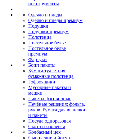
интструменты
Одеяло и пледы
Одеяло и пледы премиум
Подушки
Подушки премиум
Полотенца
Постельное белье
Постельное белье
премиум
Фартуки
Бопп пакеты
Бумага туалетная,
бумажные полотенца
Гофроящики
Мусорные пакеты и
мешки
Пакеты фасовочные
Печёные решения: фольга,
рукав, бумага для выпечки
и пакеты
Посуда одноразовая
Скотч и изолента
Колбасный цех
Сыроделие и йогурт