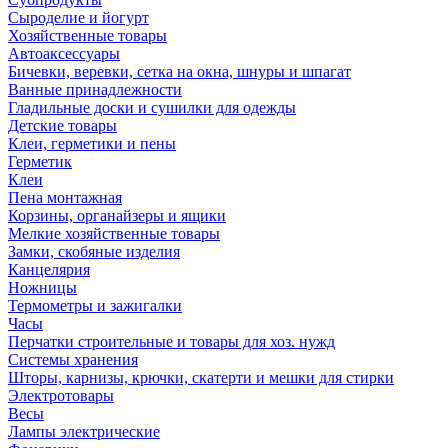
Сыроделие и йогурт
Хозяйственные товары
Автоаксессуары
Бичевки, веревки, сетка на окна, шнуры и шпагат
Ванные принадлежности
Гладильные доски и сушилки для одежды
Детские товары
Клеи, герметики и пены
Герметик
Клеи
Пена монтажная
Корзины, органайзеры и ящики
Мелкие хозяйственные товары
Замки, скобяные изделия
Канцелярия
Ножницы
Термометры и зажигалки
Часы
Перчатки строительные и товары для хоз. нужд
Системы хранения
Шторы, карнизы, крючки, скатерти и мешки для стирки
Электротовары
Весы
Лампы электрические