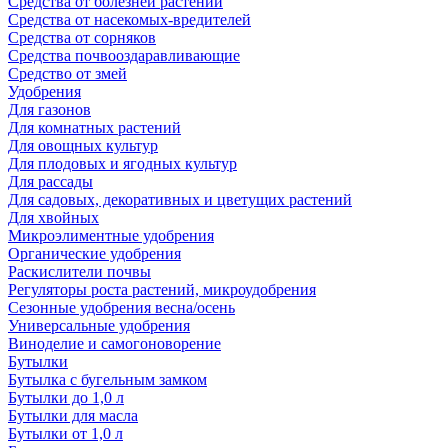
Средства от болезней растений
Средства от насекомых-вредителей
Средства от сорняков
Средства почвооздаравливающие
Средство от змей
Удобрения
Для газонов
Для комнатных растений
Для овощных культур
Для плодовых и ягодных культур
Для рассады
Для садовых, декоративных и цветущих растений
Для хвойных
Микроэлиментные удобрения
Органические удобрения
Раскислители почвы
Регуляторы роста растений, микроудобрения
Сезонные удобрения весна/осень
Универсальные удобрения
Виноделие и самогоноворение
Бутылки
Бутылка с бугельным замком
Бутылки до 1,0 л
Бутылки для масла
Бутылки от 1,0 л