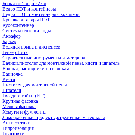
Бочки от 5 л до 227 л
Ведро ПЭТ и контейнеры
Ведро ПЭТ и контейнеры с крышкой
Крышка для тары ПЭТ
Кубоконтейнер
Системы очистки воды
Аквафор
Барьер
Водяная помпа и диспенсер
Гейзер-Вита
Строительные инструменты и материалы
Валики,пистолет для монтажной пены, кисти и шпатель
Валики, расходники по валикам
Ванночка
Кисти
Пистолет для монтажной пены
Шпатели
Гвозди и гайки (FIT)
Крупная фасовка
Мелкая фасовка
Хомуты и фум ленты
Лакокрасочные продукты,отделочные материалы
Антисептики
Гидроизоляция
Грунтовки