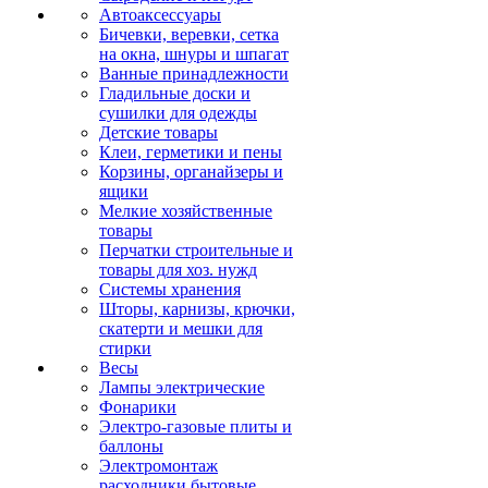
Автоаксессуары
Бичевки, веревки, сетка
на окна, шнуры и шпагат
Ванные принадлежности
Гладильные доски и
сушилки для одежды
Детские товары
Клеи, герметики и пены
Корзины, органайзеры и
ящики
Мелкие хозяйственные
товары
Перчатки строительные и
товары для хоз. нужд
Системы хранения
Шторы, карнизы, крючки,
скатерти и мешки для
стирки
Весы
Лампы электрические
Фонарики
Электро-газовые плиты и
баллоны
Электромонтаж
расходники бытовые