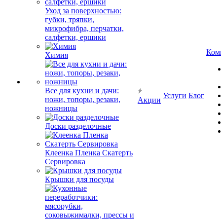
Уход за поверхностью:
губки, тряпки,
микрофибра, перчатки,
салфетки, ершики
Ком
Химия
Все для кухни и дачи:
Услуги
Блог
ножи, топоры, резаки,
Акции
ножницы
Доски разделочные
Клеенка Пленка Скатерть
Сервировка
Крышки для посуды