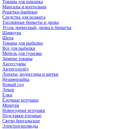
Товары для пикника
Мангалы и коптильни
Решетки-барбекю
Средства для розжига
Топливные брикеты и дрова
Уголь древесный, дрова и брикеты
Шампура
Щепа
Товары для рыбалки
Все для рыбалки
Мебель для туризма
Зимние товары
Аксессуары
Антигололёд
Лопаты, водосгоны и щетки
Незамерзайка
Новый год
Декор
Ёлки
Ёлочные игрушки
Мишура
Новогодние игрушки
Подставки ёлочные
Свечи бенгальские
Электрогирлянды