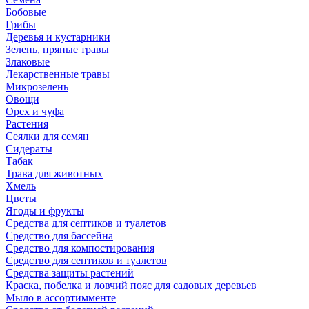
Бобовые
Грибы
Деревья и кустарники
Зелень, пряные травы
Злаковые
Лекарственные травы
Микрозелень
Овощи
Орех и чуфа
Растения
Сеялки для семян
Сидераты
Табак
Трава для животных
Хмель
Цветы
Ягоды и фрукты
Средства для септиков и туалетов
Средство для бассейна
Средство для компостирования
Средство для септиков и туалетов
Средства защиты растений
Краска, побелка и ловчий пояс для садовых деревьев
Мыло в ассортимменте