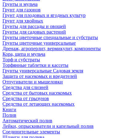
Грунты и мульча
Грунт для газонов
Грунт для плодовых и ягодных культур
Грунт для хвойных
Грунты для рассады и овощей
Грунты для садовых растений
Грунты цветочные специальные и субстраты
Грунты цветочные универсальные
Дренаж, агроперлит, вермикулит, компоненты
Кора, щепа и мульча
Торф и субстраты
Торфянные таблетки и кассеты
Грунты универсальные Садовая земля
Защита от насекомых и вредителей
Отпугиватели и мышеловки
Средства для слизней
Средства от бытовых насекомых
Средства от грызунов
Средства от летающих насекомых
Книги
Полив
Автоматический полив
Лейки, опрыскиватели и капельный полив
Соединительные элементы
Шланги для полива