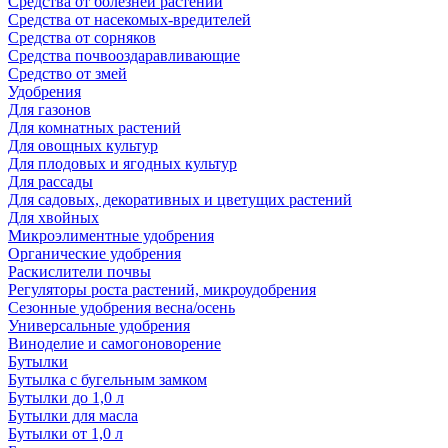
Средства от болезней растений
Средства от насекомых-вредителей
Средства от сорняков
Средства почвооздаравливающие
Средство от змей
Удобрения
Для газонов
Для комнатных растений
Для овощных культур
Для плодовых и ягодных культур
Для рассады
Для садовых, декоративных и цветущих растений
Для хвойных
Микроэлиментные удобрения
Органические удобрения
Раскислители почвы
Регуляторы роста растений, микроудобрения
Сезонные удобрения весна/осень
Универсальные удобрения
Виноделие и самогоноворение
Бутылки
Бутылка с бугельным замком
Бутылки до 1,0 л
Бутылки для масла
Бутылки от 1,0 л