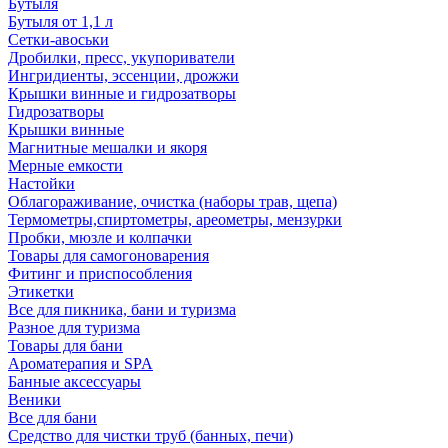
Бутыля
Бутыля от 1,1 л
Сетки-авоськи
Дробилки, пресс, укупориватели
Ингридиенты, эссенции, дрожжи
Крышки винные и гидрозатворы
Гидрозатворы
Крышки винные
Магнитные мешалки и якоря
Мерные емкости
Настойки
Облагораживание, очистка (наборы трав, щепа)
Термометры,спиртометры, ареометры, мензурки
Пробки, мюзле и колпачки
Товары для самогоноварения
Фитинг и приспособления
Этикетки
Все для пикника, бани и туризма
Разное для туризма
Товары для бани
Ароматерапия и SPA
Банные аксессуары
Веники
Все для бани
Средство для чистки труб (банных, печи)