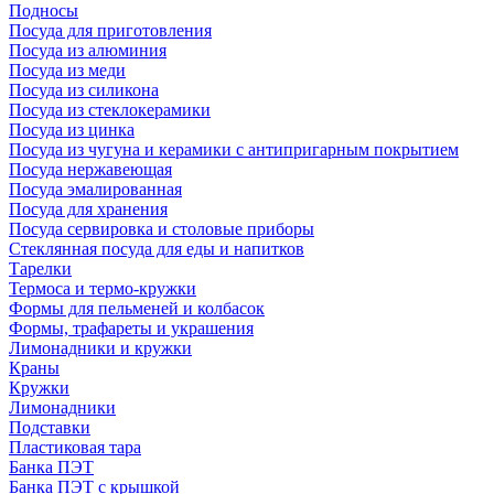
Подносы
Посуда для приготовления
Посуда из алюминия
Посуда из меди
Посуда из силикона
Посуда из стеклокерамики
Посуда из цинка
Посуда из чугуна и керамики с антипригарным покрытием
Посуда нержавеющая
Посуда эмалированная
Посуда для хранения
Посуда сервировка и столовые приборы
Стеклянная посуда для еды и напитков
Тарелки
Термоса и термо-кружки
Формы для пельменей и колбасок
Формы, трафареты и украшения
Лимонадники и кружки
Краны
Кружки
Лимонадники
Подставки
Пластиковая тара
Банка ПЭТ
Банка ПЭТ с крышкой