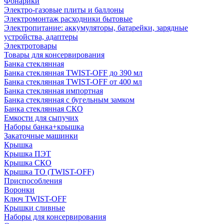
Фонарики
Электро-газовые плиты и баллоны
Электромонтаж расходники бытовые
Электропитание: аккумуляторы, батарейки, зарядные
устройства, адаптеры
Электротовары
Товары для консервирования
Банка стеклянная
Банка стеклянная TWIST-OFF до 390 мл
Банка стеклянная TWIST-OFF от 400 мл
Банка стеклянная импортная
Банка стеклянная с бугельным замком
Банка стеклянная СКО
Емкости для сыпучих
Наборы банка+крышка
Закаточные машинки
Крышка
Крышка ПЭТ
Крышка СКО
Крышка ТО (TWIST-OFF)
Приспособления
Воронки
Ключ TWIST-OFF
Крышки сливные
Наборы для консервирования