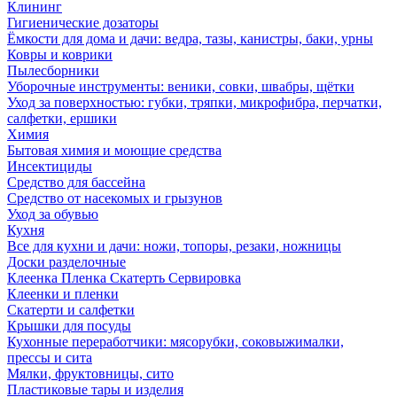
Клининг
Гигиенические дозаторы
Ёмкости для дома и дачи: ведра, тазы, канистры, баки, урны
Ковры и коврики
Пылесборники
Уборочные инструменты: веники, совки, швабры, щётки
Уход за поверхностью: губки, тряпки, микрофибра, перчатки,
салфетки, ершики
Химия
Бытовая химия и моющие средства
Инсектициды
Средство для бассейна
Средство от насекомых и грызунов
Уход за обувью
Кухня
Все для кухни и дачи: ножи, топоры, резаки, ножницы
Доски разделочные
Клеенка Пленка Скатерть Сервировка
Клеенки и пленки
Скатерти и салфетки
Крышки для посуды
Кухонные переработчики: мясорубки, соковыжималки,
прессы и сита
Мялки, фруктовницы, сито
Пластиковые тары и изделия