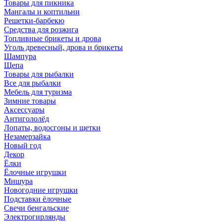
Товары для пикника
Мангалы и коптильни
Решетки-барбекю
Средства для розжига
Топливные брикеты и дрова
Уголь древесный, дрова и брикеты
Шампура
Щепа
Товары для рыбалки
Все для рыбалки
Мебель для туризма
Зимние товары
Аксессуары
Антигололёд
Лопаты, водосгоны и щетки
Незамерзайка
Новый год
Декор
Ёлки
Ёлочные игрушки
Мишура
Новогодние игрушки
Подставки ёлочные
Свечи бенгальские
Электрогирлянды