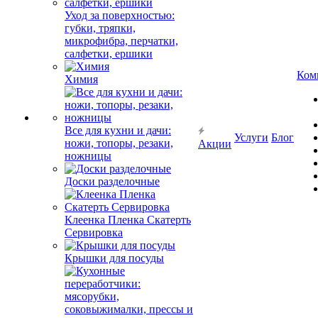
Уход за поверхностью:
губки, тряпки,
микрофибра, перчатки,
салфетки, ершики
Ком
Химия
Все для кухни и дачи:
Услуги
Блог
ножи, топоры, резаки,
Акции
ножницы
Доски разделочные
Клеенка Пленка Скатерть
Сервировка
Крышки для посуды