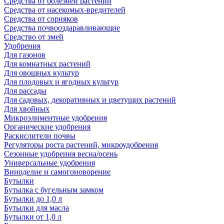
Средства от болезней растений
Средства от насекомых-вредителей
Средства от сорняков
Средства почвооздаравливающие
Средство от змей
Удобрения
Для газонов
Для комнатных растений
Для овощных культур
Для плодовых и ягодных культур
Для рассады
Для садовых, декоративных и цветущих растений
Для хвойных
Микроэлиментные удобрения
Органические удобрения
Раскислители почвы
Регуляторы роста растений, микроудобрения
Сезонные удобрения весна/осень
Универсальные удобрения
Виноделие и самогоноворение
Бутылки
Бутылка с бугельным замком
Бутылки до 1,0 л
Бутылки для масла
Бутылки от 1,0 л