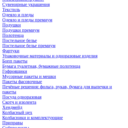
Сувенирные украшения
Текстиль
Одеяло и пледы
Одеяло и пледы премиум
Подушки
Подушки премиум
Полотенца
Постельное белье
Постельное белье премиум
Фартуки
Упаковочные материалы и одноразовые изделия
Бопп пакеты
Бумага туалетная, бумажные полотенца
Гофроящики
Мусорные пакеты и мешки
Пакеты фасовочные
Печёные решения: фольга, рукав, бумага для выпечки и
пакеты
Посуда одноразовая
Скотч и изолента
Хендмейд
Колбасный цех
Колбасники и комплектующие
Приправы
Субпродукты