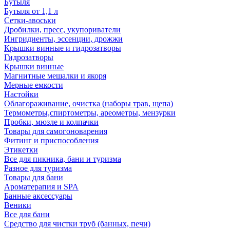
Бутыля
Бутыля от 1,1 л
Сетки-авоськи
Дробилки, пресс, укупориватели
Ингридиенты, эссенции, дрожжи
Крышки винные и гидрозатворы
Гидрозатворы
Крышки винные
Магнитные мешалки и якоря
Мерные емкости
Настойки
Облагораживание, очистка (наборы трав, щепа)
Термометры,спиртометры, ареометры, мензурки
Пробки, мюзле и колпачки
Товары для самогоноварения
Фитинг и приспособления
Этикетки
Все для пикника, бани и туризма
Разное для туризма
Товары для бани
Ароматерапия и SPA
Банные аксессуары
Веники
Все для бани
Средство для чистки труб (банных, печи)