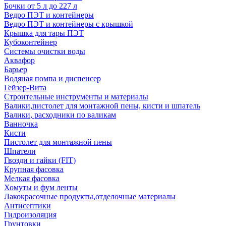
Бочки от 5 л до 227 л
Ведро ПЭТ и контейнеры
Ведро ПЭТ и контейнеры с крышкой
Крышка для тары ПЭТ
Кубоконтейнер
Системы очистки воды
Аквафор
Барьер
Водяная помпа и диспенсер
Гейзер-Вита
Строительные инструменты и материалы
Валики,пистолет для монтажной пены, кисти и шпатель
Валики, расходники по валикам
Ванночка
Кисти
Пистолет для монтажной пены
Шпатели
Гвозди и гайки (FIT)
Крупная фасовка
Мелкая фасовка
Хомуты и фум ленты
Лакокрасочные продукты,отделочные материалы
Антисептики
Гидроизоляция
Грунтовки