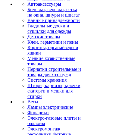
Автоаксессуары
Бичевки, веревки, сетка
на окна, шнуры и шпагат
Ванные принадлежности
Гладильные доски и
сушилки для одежды
Детские товары
Клеи, герметики и пены
Корзины, органайзеры и
ящики
Мелкие хозяйственные
товары
Перчатки строительные и
товары для хоз. нужд
Системы хранения
Шторы, карнизы, крючки,
скатерти и мешки для
стирки
Весы
Лампы электрические
Фонарики
Электро-газовые плиты и
баллоны
Электромонтаж
расходники бытовые