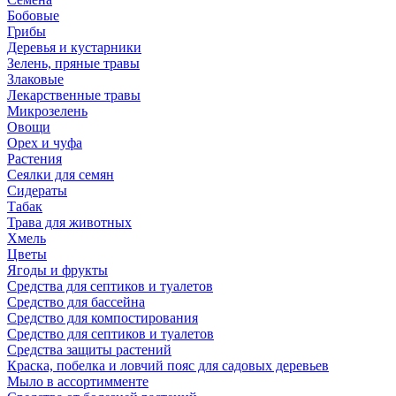
Бобовые
Грибы
Деревья и кустарники
Зелень, пряные травы
Злаковые
Лекарственные травы
Микрозелень
Овощи
Орех и чуфа
Растения
Сеялки для семян
Сидераты
Табак
Трава для животных
Хмель
Цветы
Ягоды и фрукты
Средства для септиков и туалетов
Средство для бассейна
Средство для компостирования
Средство для септиков и туалетов
Средства защиты растений
Краска, побелка и ловчий пояс для садовых деревьев
Мыло в ассортимменте