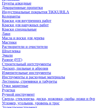
Грунты алкидные
Декоративные пропитки
Индустриальные покрытия TiKKURILA
Колоранты
Краски для внутренних работ
Краски для наружных работ
Краски специальные
Лаки
Масла и воски для дерева
Мастики
Растворители и очистители
Шпатлевка
Эмали
Разное (FIT)
Строительный интструменты
Дискип, пильные и аброзив
Измерительные инструменты
Инструменты и расходные материалы
Лестницы, стремянки и табуреты
Очки защитные
Рулетки
Ручной инструмент
Сверла, стеклорезы, диски, ножовки, скобы, ножи и бур
Угломер, угольник, уровень и трос
Эллектроинструмент