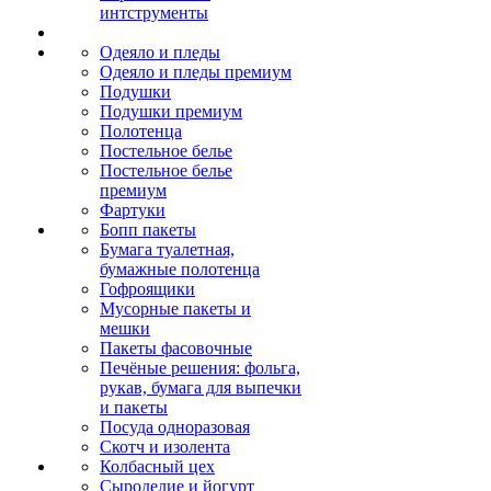
интструменты
Одеяло и пледы
Одеяло и пледы премиум
Подушки
Подушки премиум
Полотенца
Постельное белье
Постельное белье
премиум
Фартуки
Бопп пакеты
Бумага туалетная,
бумажные полотенца
Гофроящики
Мусорные пакеты и
мешки
Пакеты фасовочные
Печёные решения: фольга,
рукав, бумага для выпечки
и пакеты
Посуда одноразовая
Скотч и изолента
Колбасный цех
Сыроделие и йогурт