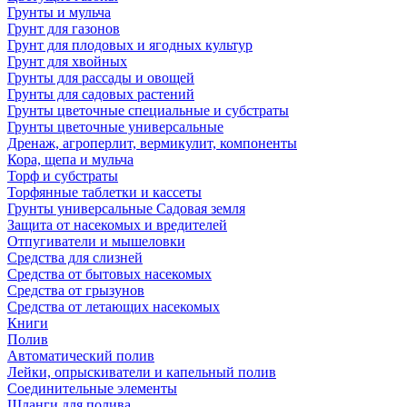
Грунты и мульча
Грунт для газонов
Грунт для плодовых и ягодных культур
Грунт для хвойных
Грунты для рассады и овощей
Грунты для садовых растений
Грунты цветочные специальные и субстраты
Грунты цветочные универсальные
Дренаж, агроперлит, вермикулит, компоненты
Кора, щепа и мульча
Торф и субстраты
Торфянные таблетки и кассеты
Грунты универсальные Садовая земля
Защита от насекомых и вредителей
Отпугиватели и мышеловки
Средства для слизней
Средства от бытовых насекомых
Средства от грызунов
Средства от летающих насекомых
Книги
Полив
Автоматический полив
Лейки, опрыскиватели и капельный полив
Соединительные элементы
Шланги для полива