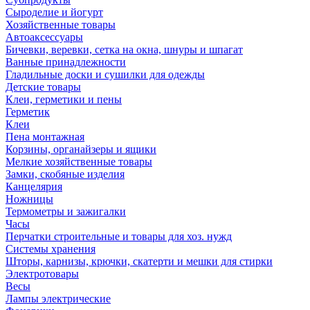
Сыроделие и йогурт
Хозяйственные товары
Автоаксессуары
Бичевки, веревки, сетка на окна, шнуры и шпагат
Ванные принадлежности
Гладильные доски и сушилки для одежды
Детские товары
Клеи, герметики и пены
Герметик
Клеи
Пена монтажная
Корзины, органайзеры и ящики
Мелкие хозяйственные товары
Замки, скобяные изделия
Канцелярия
Ножницы
Термометры и зажигалки
Часы
Перчатки строительные и товары для хоз. нужд
Системы хранения
Шторы, карнизы, крючки, скатерти и мешки для стирки
Электротовары
Весы
Лампы электрические