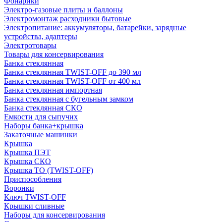
Фонарики
Электро-газовые плиты и баллоны
Электромонтаж расходники бытовые
Электропитание: аккумуляторы, батарейки, зарядные
устройства, адаптеры
Электротовары
Товары для консервирования
Банка стеклянная
Банка стеклянная TWIST-OFF до 390 мл
Банка стеклянная TWIST-OFF от 400 мл
Банка стеклянная импортная
Банка стеклянная с бугельным замком
Банка стеклянная СКО
Емкости для сыпучих
Наборы банка+крышка
Закаточные машинки
Крышка
Крышка ПЭТ
Крышка СКО
Крышка ТО (TWIST-OFF)
Приспособления
Воронки
Ключ TWIST-OFF
Крышки сливные
Наборы для консервирования