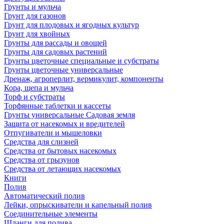
Грунты и мульча
Грунт для газонов
Грунт для плодовых и ягодных культур
Грунт для хвойных
Грунты для рассады и овощей
Грунты для садовых растений
Грунты цветочные специальные и субстраты
Грунты цветочные универсальные
Дренаж, агроперлит, вермикулит, компоненты
Кора, щепа и мульча
Торф и субстраты
Торфянные таблетки и кассеты
Грунты универсальные Садовая земля
Защита от насекомых и вредителей
Отпугиватели и мышеловки
Средства для слизней
Средства от бытовых насекомых
Средства от грызунов
Средства от летающих насекомых
Книги
Полив
Автоматический полив
Лейки, опрыскиватели и капельный полив
Соединительные элементы
Шланги для полива