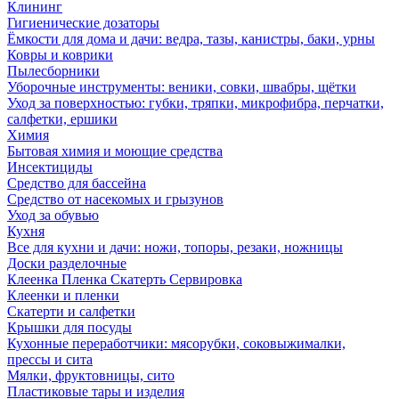
Клининг
Гигиенические дозаторы
Ёмкости для дома и дачи: ведра, тазы, канистры, баки, урны
Ковры и коврики
Пылесборники
Уборочные инструменты: веники, совки, швабры, щётки
Уход за поверхностью: губки, тряпки, микрофибра, перчатки,
салфетки, ершики
Химия
Бытовая химия и моющие средства
Инсектициды
Средство для бассейна
Средство от насекомых и грызунов
Уход за обувью
Кухня
Все для кухни и дачи: ножи, топоры, резаки, ножницы
Доски разделочные
Клеенка Пленка Скатерть Сервировка
Клеенки и пленки
Скатерти и салфетки
Крышки для посуды
Кухонные переработчики: мясорубки, соковыжималки,
прессы и сита
Мялки, фруктовницы, сито
Пластиковые тары и изделия