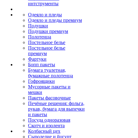
интструменты
Одеяло и пледы
Одеяло и пледы премиум
Подушки
Подушки премиум
Полотенца
Постельное белье
Постельное белье
премиум
Фартуки
Бопп пакеты
Бумага туалетная,
бумажные полотенца
Гофроящики
Мусорные пакеты и
мешки
Пакеты фасовочные
Печёные решения: фольга,
рукав, бумага для выпечки
и пакеты
Посуда одноразовая
Скотч и изолента
Колбасный цех
Сыроделие и йогурт