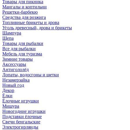
Товары для пикника
Мангалы и коптильни
Решетки-барбекю
Средства для розжига
Топливные брикеты и дрова
Уголь древесный, дрова и брикеты
Шампура
Щепа
Товары для рыбалки
Все для рыбалки
Мебель для туризма
Зимние товары
Аксессуары
Антигололёд
Лопаты, водосгоны и щетки
Незамерзайка
Новый год
Декор
Ёлки
Ёлочные игрушки
Мишура
Новогодние игрушки
Подставки ёлочные
Свечи бенгальские
Электрогирлянды