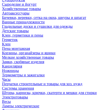
Сыроделие и йогурт
Хозяйственные товары
Автоаксессуары
Бичевки, веревки, сетка на окна, шнуры и шпагат
Ванные принадлежности
Гладильные доски и сушилки для одежды
Детские товары
Клеи, герметики и пены
Герметик
Клеи
Пена монтажная
Корзины, органайзеры и ящики
Мелкие хозяйственные товары
Замки, скобяные изделия
Канцелярия
Ножницы
Термометры и зажигалки
Часы
Перчатки строительные и товары для хоз. нужд
Системы хранения
Шторы, карнизы, крючки, скатерти и мешки для стирки
Электротовары
Весы
Лампы электрические