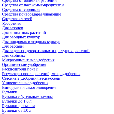
Средства от болезней растений
Средства от насекомых-вредителей
Средства от сорняков
Средства почвооздаравливающие
Средство от змей
Удобрения
Для газонов
Для комнатных растений
Для овощных культур
Для плодовых и ягодных культур
Для рассады
Для садовых, декоративных и цветущих растений
Для хвойных
Микроэлиментные удобрения
Органические удобрения
Раскислители почвы
Регуляторы роста растений, микроудобрения
Сезонные удобрения весна/осень
Универсальные удобрения
Виноделие и самогоноворение
Бутылки
Бутылка с бугельным замком
Бутылки до 1,0 л
Бутылки для масла
Бутылки от 1,0 л