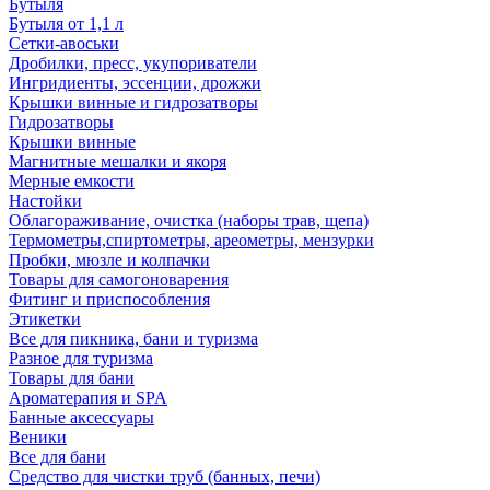
Бутыля
Бутыля от 1,1 л
Сетки-авоськи
Дробилки, пресс, укупориватели
Ингридиенты, эссенции, дрожжи
Крышки винные и гидрозатворы
Гидрозатворы
Крышки винные
Магнитные мешалки и якоря
Мерные емкости
Настойки
Облагораживание, очистка (наборы трав, щепа)
Термометры,спиртометры, ареометры, мензурки
Пробки, мюзле и колпачки
Товары для самогоноварения
Фитинг и приспособления
Этикетки
Все для пикника, бани и туризма
Разное для туризма
Товары для бани
Ароматерапия и SPA
Банные аксессуары
Веники
Все для бани
Средство для чистки труб (банных, печи)