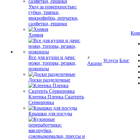
Уход за поверхностью:
губки, тряпки,
микрофибра, перчатки,
салфетки, ершики
Ком
Химия
Все для кухни и дачи:
Услуги
Блог
ножи, топоры, резаки,
Акции
ножницы
Доски разделочные
Клеенка Пленка Скатерть
Сервировка
Крышки для посуды