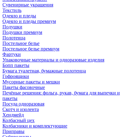
Сувенирные украшения
Текстиль
Одеяло и пледы
Одеяло и пледы премиум
Подушки
Подушки премиум
Полотенца
Постельное белье
Постельное белье премиум
Фартуки
Упаковочные материалы и одноразовые изделия
Бопп пакеты
Бумага туалетная, бумажные полотенца
Гофроящики
Мусорные пакеты и мешки
Пакеты фасовочные
Печёные решения: фольга, рукав, бумага для выпечки и
пакеты
Посуда одноразовая
Скотч и изолента
Хендмейд
Колбасный цех
Колбасники и комплектующие
Приправы
Субпродукты