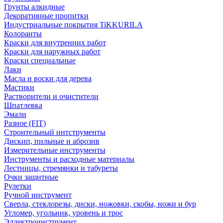
Грунты алкидные
Декоративные пропитки
Индустриальные покрытия TiKKURILA
Колоранты
Краски для внутренних работ
Краски для наружных работ
Краски специальные
Лаки
Масла и воски для дерева
Мастики
Растворители и очистители
Шпатлевка
Эмали
Разное (FIT)
Строительный интструменты
Дискип, пильные и аброзив
Измерительные инструменты
Инструменты и расходные материалы
Лестницы, стремянки и табуреты
Очки защитные
Рулетки
Ручной инструмент
Сверла, стеклорезы, диски, ножовки, скобы, ножи и бур
Угломер, угольник, уровень и трос
Эллектроинструмент