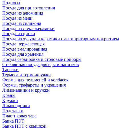
Подносы
Посуда для приготовления
Посуда из алюминия
Посуда из меди
Посуда из силикона
Посуда из стеклокерамики
Посуда из цинка
Посуда из чугуна и керамики с антипригарным покрытием
Посуда нержавеющая
Посуда эмалированная
Посуда для хранения
Посуда сервировка и столовые приборы
Стеклянная посуда для еды и напитков
Тарелки
Термоса и термо-кружки
Формы для пельменей и колбасок
Формы, трафареты и украшения
Лимонадники и кружки
Краны
Кружки
Лимонадники
Подставки
Пластиковая тара
Банка ПЭТ
Банка ПЭТ с крышкой