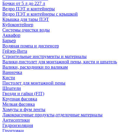
Бочки от 5 л до 227 л
Ведро ПЭТ и контейнеры
Ведро ПЭТ и контейнеры с крышкой
Крышка для тары ПЭТ
Кубоконтейнер
Системы очистки воды
Аквафор
Барьер
Водяная помпа и диспенсер
Гейзер-Вита
Строительные инструменты и материалы
Валики,пистолет для монтажной пены, кисти и шпатель
Валики, расходники по валикам
Ванночка
Кисти
Пистолет для монтажной пены
Шпатели
Гвозди и гайки (FIT)
Крупная фасовка
Мелкая фасовка
Хомуты и фум ленты
Лакокрасочные продукты,отделочные материалы
Антисептики
Гидроизоляция
Грунтовки