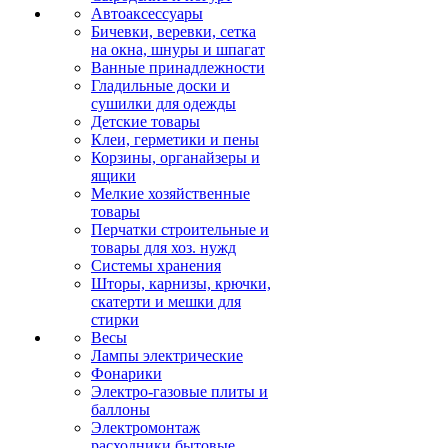
Автоаксессуары
Бичевки, веревки, сетка
на окна, шнуры и шпагат
Ванные принадлежности
Гладильные доски и
сушилки для одежды
Детские товары
Клеи, герметики и пены
Корзины, органайзеры и
ящики
Мелкие хозяйственные
товары
Перчатки строительные и
товары для хоз. нужд
Системы хранения
Шторы, карнизы, крючки,
скатерти и мешки для
стирки
Весы
Лампы электрические
Фонарики
Электро-газовые плиты и
баллоны
Электромонтаж
расходники бытовые