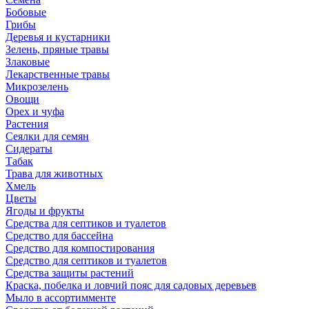
Бобовые
Грибы
Деревья и кустарники
Зелень, пряные травы
Злаковые
Лекарственные травы
Микрозелень
Овощи
Орех и чуфа
Растения
Сеялки для семян
Сидераты
Табак
Трава для животных
Хмель
Цветы
Ягоды и фрукты
Средства для септиков и туалетов
Средство для бассейна
Средство для компостирования
Средство для септиков и туалетов
Средства защиты растений
Краска, побелка и ловчий пояс для садовых деревьев
Мыло в ассортимменте