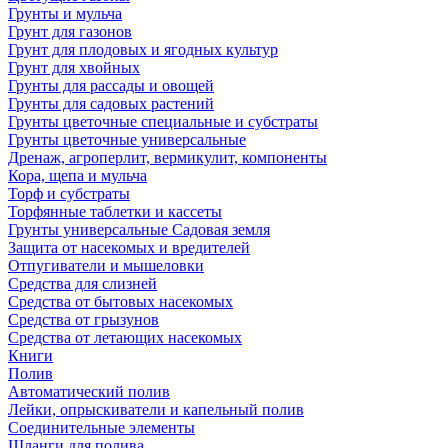
Грунты и мульча
Грунт для газонов
Грунт для плодовых и ягодных культур
Грунт для хвойных
Грунты для рассады и овощей
Грунты для садовых растений
Грунты цветочные специальные и субстраты
Грунты цветочные универсальные
Дренаж, агроперлит, вермикулит, компоненты
Кора, щепа и мульча
Торф и субстраты
Торфянные таблетки и кассеты
Грунты универсальные Садовая земля
Защита от насекомых и вредителей
Отпугиватели и мышеловки
Средства для слизней
Средства от бытовых насекомых
Средства от грызунов
Средства от летающих насекомых
Книги
Полив
Автоматический полив
Лейки, опрыскиватели и капельный полив
Соединительные элементы
Шланги для полива