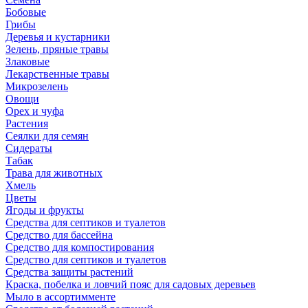
Бобовые
Грибы
Деревья и кустарники
Зелень, пряные травы
Злаковые
Лекарственные травы
Микрозелень
Овощи
Орех и чуфа
Растения
Сеялки для семян
Сидераты
Табак
Трава для животных
Хмель
Цветы
Ягоды и фрукты
Средства для септиков и туалетов
Средство для бассейна
Средство для компостирования
Средство для септиков и туалетов
Средства защиты растений
Краска, побелка и ловчий пояс для садовых деревьев
Мыло в ассортимменте