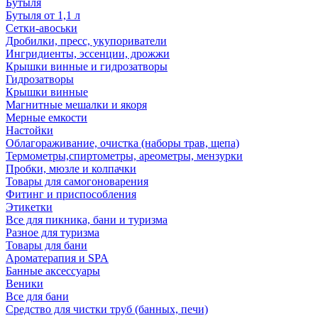
Бутыля
Бутыля от 1,1 л
Сетки-авоськи
Дробилки, пресс, укупориватели
Ингридиенты, эссенции, дрожжи
Крышки винные и гидрозатворы
Гидрозатворы
Крышки винные
Магнитные мешалки и якоря
Мерные емкости
Настойки
Облагораживание, очистка (наборы трав, щепа)
Термометры,спиртометры, ареометры, мензурки
Пробки, мюзле и колпачки
Товары для самогоноварения
Фитинг и приспособления
Этикетки
Все для пикника, бани и туризма
Разное для туризма
Товары для бани
Ароматерапия и SPA
Банные аксессуары
Веники
Все для бани
Средство для чистки труб (банных, печи)