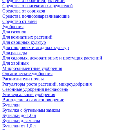
Средства от болезней растений
Средства от насекомых-вредителей
Средства от сорняков
Средства почвооздаравливающие
Средство от змей
Удобрения
Для газонов
Для комнатных растений
Для овощных культур
Для плодовых и ягодных культур
Для рассады
Для садовых, декоративных и цветущих растений
Для хвойных
Микроэлиментные удобрения
Органические удобрения
Раскислители почвы
Регуляторы роста растений, микроудобрения
Сезонные удобрения весна/осень
Универсальные удобрения
Виноделие и самогоноворение
Бутылки
Бутылка с бугельным замком
Бутылки до 1,0 л
Бутылки для масла
Бутылки от 1,0 л