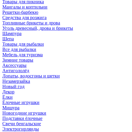
Товары для пикника
Мангалы и коптильни
Решетки-барбекю
Средства для розжига
Топливные брикеты и дрова
Уголь древесный, дрова и брикеты
Шампура
Щепа
Товары для рыбалки
Все для рыбалки
Мебель для туризма
Зимние товары
Аксессуары
Антигололёд
Лопаты, водосгоны и щетки
Незамерзайка
Новый год
Декор
Ёлки
Ёлочные игрушки
Мишура
Новогодние игрушки
Подставки ёлочные
Свечи бенгальские
Электрогирлянды