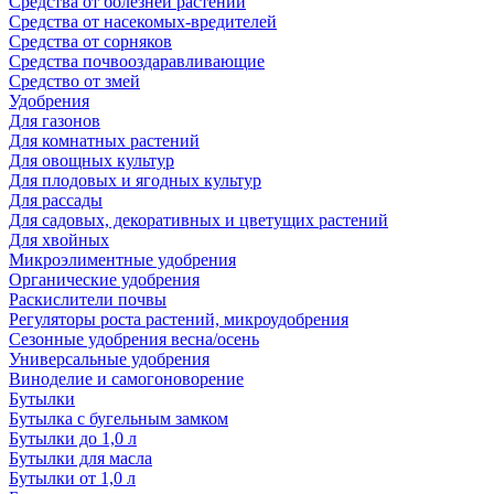
Средства от болезней растений
Средства от насекомых-вредителей
Средства от сорняков
Средства почвооздаравливающие
Средство от змей
Удобрения
Для газонов
Для комнатных растений
Для овощных культур
Для плодовых и ягодных культур
Для рассады
Для садовых, декоративных и цветущих растений
Для хвойных
Микроэлиментные удобрения
Органические удобрения
Раскислители почвы
Регуляторы роста растений, микроудобрения
Сезонные удобрения весна/осень
Универсальные удобрения
Виноделие и самогоноворение
Бутылки
Бутылка с бугельным замком
Бутылки до 1,0 л
Бутылки для масла
Бутылки от 1,0 л