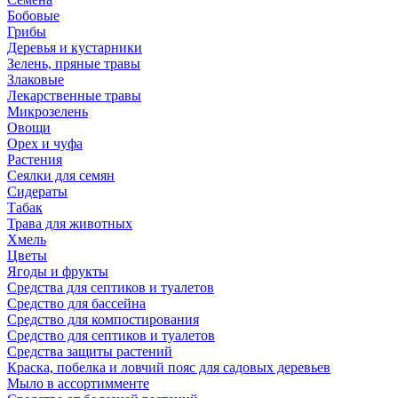
Бобовые
Грибы
Деревья и кустарники
Зелень, пряные травы
Злаковые
Лекарственные травы
Микрозелень
Овощи
Орех и чуфа
Растения
Сеялки для семян
Сидераты
Табак
Трава для животных
Хмель
Цветы
Ягоды и фрукты
Средства для септиков и туалетов
Средство для бассейна
Средство для компостирования
Средство для септиков и туалетов
Средства защиты растений
Краска, побелка и ловчий пояс для садовых деревьев
Мыло в ассортимменте