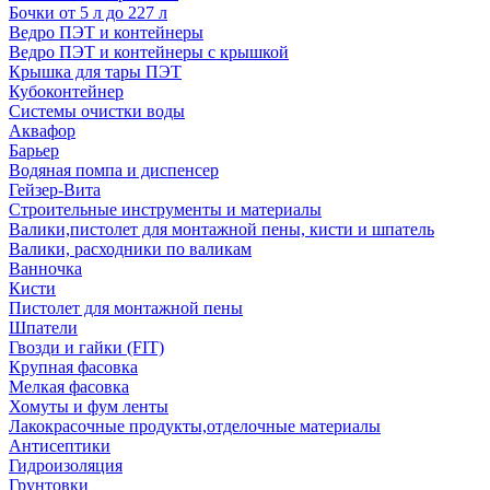
Бочки от 5 л до 227 л
Ведро ПЭТ и контейнеры
Ведро ПЭТ и контейнеры с крышкой
Крышка для тары ПЭТ
Кубоконтейнер
Системы очистки воды
Аквафор
Барьер
Водяная помпа и диспенсер
Гейзер-Вита
Строительные инструменты и материалы
Валики,пистолет для монтажной пены, кисти и шпатель
Валики, расходники по валикам
Ванночка
Кисти
Пистолет для монтажной пены
Шпатели
Гвозди и гайки (FIT)
Крупная фасовка
Мелкая фасовка
Хомуты и фум ленты
Лакокрасочные продукты,отделочные материалы
Антисептики
Гидроизоляция
Грунтовки