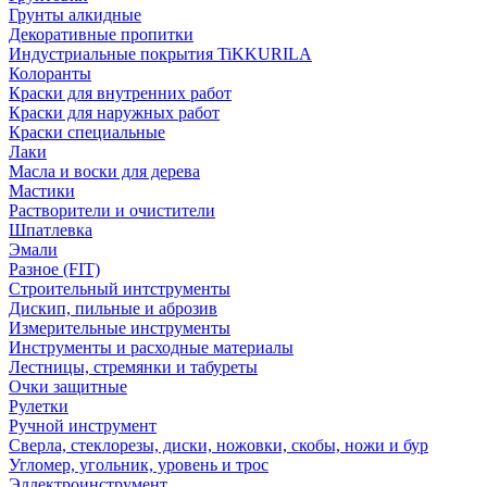
Грунты алкидные
Декоративные пропитки
Индустриальные покрытия TiKKURILA
Колоранты
Краски для внутренних работ
Краски для наружных работ
Краски специальные
Лаки
Масла и воски для дерева
Мастики
Растворители и очистители
Шпатлевка
Эмали
Разное (FIT)
Строительный интструменты
Дискип, пильные и аброзив
Измерительные инструменты
Инструменты и расходные материалы
Лестницы, стремянки и табуреты
Очки защитные
Рулетки
Ручной инструмент
Сверла, стеклорезы, диски, ножовки, скобы, ножи и бур
Угломер, угольник, уровень и трос
Эллектроинструмент