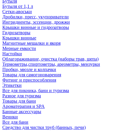
Бутыля
Бутыля от 1,1 л
Сетки-авоськи
Дробилки, пресс, укупориватели
Ингридиенты, эссенции, дрожжи
Крышки винные и гидрозатворы
Гидрозатворы
Крышки винные
Магнитные мешалки и якоря
Мерные емкости
Настойки
Облагораживание, очистка (наборы трав, щепа)
Термометры,спиртометры, ареометры, мензурки
Пробки, мюзле и колпачки
Товары для самогоноварения
Фитинг и приспособления
Этикетки
Все для пикника, бани и туризма
Разное для туризма
Товары для бани
Ароматерапия и SPA
Банные аксессуары
Веники
Все для бани
Средство для чистки труб (банных, печи)