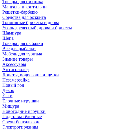
Товары для пикника
Мангалы и коптильни
Решетки-барбекю
Средства для розжига
Топливные брикеты и дрова
Уголь древесный, дрова и брикеты
Шампура
Щепа
Товары для рыбалки
Все для рыбалки
Мебель для туризма
Зимние товары
Аксессуары
Антигололёд
Лопаты, водосгоны и щетки
Незамерзайка
Новый год
Декор
Ёлки
Ёлочные игрушки
Мишура
Новогодние игрушки
Подставки ёлочные
Свечи бенгальские
Электрогирлянды