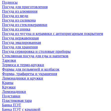
Подносы
Посуда для приготовления
Посуда из алюминия
Посуда из меди
Посуда из силикона
Посуда из стеклокерамики
Посуда из цинка
Посуда из чугуна и керамики с антипригарным покрытием
Посуда нержавеющая
Посуда эмалированная
Посуда для хранения
Посуда сервировка и столовые приборы
Стеклянная посуда для еды и напитков
Тарелки
Термоса и термо-кружки
Формы для пельменей и колбасок
Формы, трафареты и украшения
Лимонадники и кружки
Краны
Кружки
Лимонадники
Подставки
Пластиковая тара
Банка ПЭТ
Банка ПЭТ с крышкой