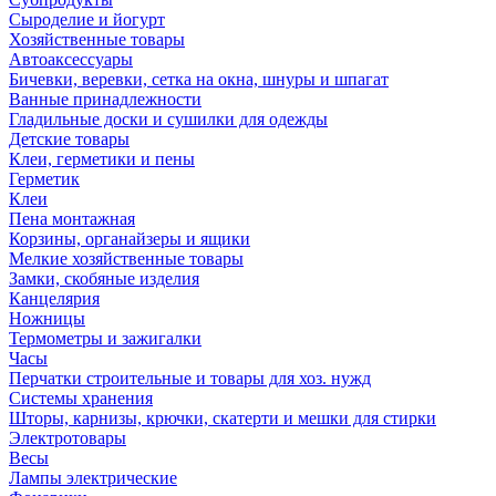
Сыроделие и йогурт
Хозяйственные товары
Автоаксессуары
Бичевки, веревки, сетка на окна, шнуры и шпагат
Ванные принадлежности
Гладильные доски и сушилки для одежды
Детские товары
Клеи, герметики и пены
Герметик
Клеи
Пена монтажная
Корзины, органайзеры и ящики
Мелкие хозяйственные товары
Замки, скобяные изделия
Канцелярия
Ножницы
Термометры и зажигалки
Часы
Перчатки строительные и товары для хоз. нужд
Системы хранения
Шторы, карнизы, крючки, скатерти и мешки для стирки
Электротовары
Весы
Лампы электрические