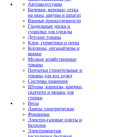
Автоаксессуары
Бичевки, веревки, сетка
на окна, шнуры и шпагат
Ванные принадлежности
Гладильные доски и
сушилки для одежды
Детские товары
Клеи, герметики и пены
Корзины, органайзеры и
ящики
Мелкие хозяйственные
товары
Перчатки строительные и
товары для хоз. нужд
Системы хранения
Шторы, карнизы, крючки,
скатерти и мешки для
стирки
Весы
Лампы электрические
Фонарики
Электро-газовые плиты и
баллоны
Электромонтаж
расходники бытовые