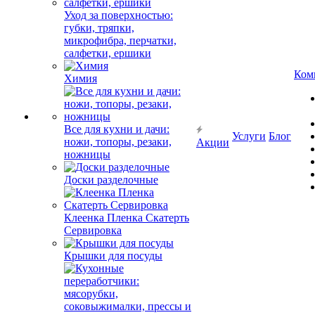
Уход за поверхностью:
губки, тряпки,
микрофибра, перчатки,
салфетки, ершики
Ком
Химия
Все для кухни и дачи:
Услуги
Блог
ножи, топоры, резаки,
Акции
ножницы
Доски разделочные
Клеенка Пленка Скатерть
Сервировка
Крышки для посуды