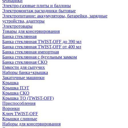
Фонарики
Электро-газовые плиты и баллоны
Электромонтаж расходники бытовые
Электропитание: аккумуляторы, батарейки, зарядные
устройства, адаптеры
Электротовары
Товары для консервирования
Банка стеклянная
Банка стеклянная TWIST-OFF до 390 мл
Банка стеклянная TWIST-OFF от 400 мл
Банка стеклянная импортная
Банка стеклянная с бугельным замком
Банка стеклянная СКО
Емкости для сыпучих
Наборы банка+крышка
Закаточные машинки
Крышка
Крышка ПЭТ
Крышка СКО
Крышка ТО (TWIST-OFF)
Приспособления
Воронки
Ключ TWIST-OFF
Крышки сливные
Наборы для консервирования