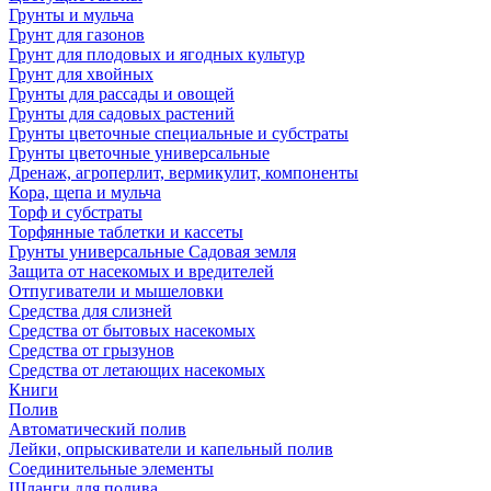
Грунты и мульча
Грунт для газонов
Грунт для плодовых и ягодных культур
Грунт для хвойных
Грунты для рассады и овощей
Грунты для садовых растений
Грунты цветочные специальные и субстраты
Грунты цветочные универсальные
Дренаж, агроперлит, вермикулит, компоненты
Кора, щепа и мульча
Торф и субстраты
Торфянные таблетки и кассеты
Грунты универсальные Садовая земля
Защита от насекомых и вредителей
Отпугиватели и мышеловки
Средства для слизней
Средства от бытовых насекомых
Средства от грызунов
Средства от летающих насекомых
Книги
Полив
Автоматический полив
Лейки, опрыскиватели и капельный полив
Соединительные элементы
Шланги для полива