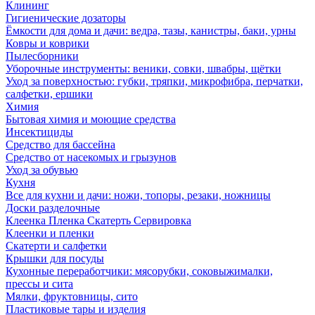
Клининг
Гигиенические дозаторы
Ёмкости для дома и дачи: ведра, тазы, канистры, баки, урны
Ковры и коврики
Пылесборники
Уборочные инструменты: веники, совки, швабры, щётки
Уход за поверхностью: губки, тряпки, микрофибра, перчатки,
салфетки, ершики
Химия
Бытовая химия и моющие средства
Инсектициды
Средство для бассейна
Средство от насекомых и грызунов
Уход за обувью
Кухня
Все для кухни и дачи: ножи, топоры, резаки, ножницы
Доски разделочные
Клеенка Пленка Скатерть Сервировка
Клеенки и пленки
Скатерти и салфетки
Крышки для посуды
Кухонные переработчики: мясорубки, соковыжималки,
прессы и сита
Мялки, фруктовницы, сито
Пластиковые тары и изделия