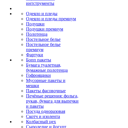
интструменты
Одеяло и пледы
Одеяло и пледы премиум
Подушки
Подушки премиум
Полотенца
Постельное белье
Постельное белье
премиум
Фартуки
Бопп пакеты
Бумага туалетная,
бумажные полотенца
Гофроящики
Мусорные пакеты и
мешки
Пакеты фасовочные
Печёные решения: фольга,
рукав, бумага для выпечки
и пакеты
Посуда одноразовая
Скотч и изолента
Колбасный цех
Сыроделие и йогурт