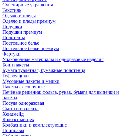
Сувенирные украшения
Текстиль
Одеяло и пледы
Одеяло и пледы премиум
Подушки
Подушки премиум
Полотенца
Постельное белье
Постельное белье премиум
Фартуки
Упаковочные материалы и одноразовые изделия
Бопп пакеты
Бумага туалетная, бумажные полотенца
Гофроящики
Мусорные пакеты и мешки
Пакеты фасовочные
Печёные решения: фольга, рукав, бумага для выпечки и
пакеты
Посуда одноразовая
Скотч и изолента
Хендмейд
Колбасный цех
Колбасники и комплектующие
Приправы
Субпродукты