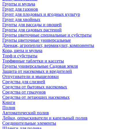
Грунты и мульча
Грунт для газонов
Грунт для плодовых и ягодных культур
Грунт для хвойных
Грунты для рассады и овощей
Грунты для садовых растений
Грунты цветочные специальные и субстраты
Грунты цветочные универсальные
Дренаж, агроперлит, вермикулит, компоненты
Кора, щепа и мульча
Торф и субстраты
Торфянные таблетки и кассеты
Грунты универсальные Садовая земля
Защита от насекомых и вредителей
Отпугиватели и мышеловки
Средства для слизней
Средства от бытовых насекомых
Средства от грызунов
Средства от летающих насекомых
Книги
Полив
Автоматический полив
Лейки, опрыскиватели и капельный полив
Соединительные элементы
Шланги для полива