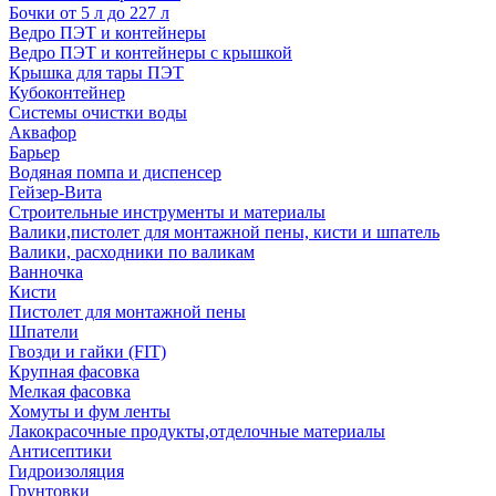
Бочки от 5 л до 227 л
Ведро ПЭТ и контейнеры
Ведро ПЭТ и контейнеры с крышкой
Крышка для тары ПЭТ
Кубоконтейнер
Системы очистки воды
Аквафор
Барьер
Водяная помпа и диспенсер
Гейзер-Вита
Строительные инструменты и материалы
Валики,пистолет для монтажной пены, кисти и шпатель
Валики, расходники по валикам
Ванночка
Кисти
Пистолет для монтажной пены
Шпатели
Гвозди и гайки (FIT)
Крупная фасовка
Мелкая фасовка
Хомуты и фум ленты
Лакокрасочные продукты,отделочные материалы
Антисептики
Гидроизоляция
Грунтовки