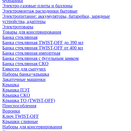
Фонарики
Электро-газовые плиты и баллоны
Электромонтаж расходники бытовые
Электропитание: аккумуляторы, батарейки, зарядные
устройства, адаптеры
Электротовары
Товары для консервирования
Банка стеклянная
Банка стеклянная TWIST-OFF до 390 мл
Банка стеклянная TWIST-OFF от 400 мл
Банка стеклянная импортная
Банка стеклянная с бугельным замком
Банка стеклянная СКО
Емкости для сыпучих
Наборы банка+крышка
Закаточные машинки
Крышка
Крышка ПЭТ
Крышка СКО
Крышка ТО (TWIST-OFF)
Приспособления
Воронки
Ключ TWIST-OFF
Крышки сливные
Наборы для консервирования