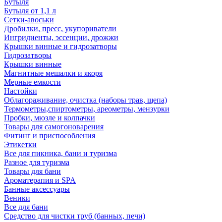
Бутыля
Бутыля от 1,1 л
Сетки-авоськи
Дробилки, пресс, укупориватели
Ингридиенты, эссенции, дрожжи
Крышки винные и гидрозатворы
Гидрозатворы
Крышки винные
Магнитные мешалки и якоря
Мерные емкости
Настойки
Облагораживание, очистка (наборы трав, щепа)
Термометры,спиртометры, ареометры, мензурки
Пробки, мюзле и колпачки
Товары для самогоноварения
Фитинг и приспособления
Этикетки
Все для пикника, бани и туризма
Разное для туризма
Товары для бани
Ароматерапия и SPA
Банные аксессуары
Веники
Все для бани
Средство для чистки труб (банных, печи)