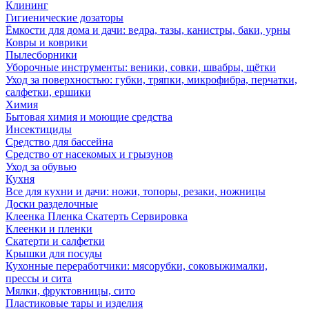
Клининг
Гигиенические дозаторы
Ёмкости для дома и дачи: ведра, тазы, канистры, баки, урны
Ковры и коврики
Пылесборники
Уборочные инструменты: веники, совки, швабры, щётки
Уход за поверхностью: губки, тряпки, микрофибра, перчатки,
салфетки, ершики
Химия
Бытовая химия и моющие средства
Инсектициды
Средство для бассейна
Средство от насекомых и грызунов
Уход за обувью
Кухня
Все для кухни и дачи: ножи, топоры, резаки, ножницы
Доски разделочные
Клеенка Пленка Скатерть Сервировка
Клеенки и пленки
Скатерти и салфетки
Крышки для посуды
Кухонные переработчики: мясорубки, соковыжималки,
прессы и сита
Мялки, фруктовницы, сито
Пластиковые тары и изделия