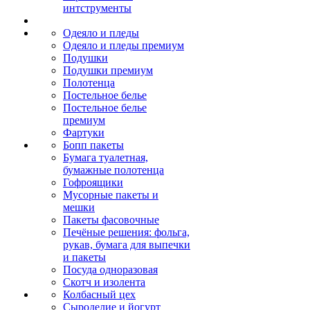
интструменты
Одеяло и пледы
Одеяло и пледы премиум
Подушки
Подушки премиум
Полотенца
Постельное белье
Постельное белье
премиум
Фартуки
Бопп пакеты
Бумага туалетная,
бумажные полотенца
Гофроящики
Мусорные пакеты и
мешки
Пакеты фасовочные
Печёные решения: фольга,
рукав, бумага для выпечки
и пакеты
Посуда одноразовая
Скотч и изолента
Колбасный цех
Сыроделие и йогурт