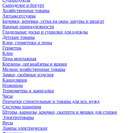
Сыроделие и йогурт
Хозяйственные товары
Автоаксессуары
Бичевки, веревки, сетка на окна, шнуры и шпагат
Ванные принадлежности
Гладильные доски и сушилки для одежды
Детские товары
Клеи, герметики и пены
Герметик
Клеи
Пена монтажная
Корзины, органайзеры и ящики
Мелкие хозяйственные товары
Замки, скобяные изделия
Канцелярия
Ножницы
Термометры и зажигалки
Часы
Перчатки строительные и товары для хоз. нужд
Системы хранения
Шторы, карнизы, крючки, скатерти и мешки для стирки
Электротовары
Весы
Лампы электрические