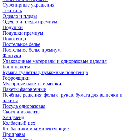
Сувенирные украшения
Текстиль
Одеяло и пледы
Одеяло и пледы премиум
Подушки
Подушки премиум
Полотенца
Постельное белье
Постельное белье премиум
Фартуки
Упаковочные материалы и одноразовые изделия
Бопп пакеты
Бумага туалетная, бумажные полотенца
Гофроящики
Мусорные пакеты и мешки
Пакеты фасовочные
Печёные решения: фольга, рукав, бумага для выпечки и
пакеты
Посуда одноразовая
Скотч и изолента
Хендмейд
Колбасный цех
Колбасники и комплектующие
Приправы
Субпродукты