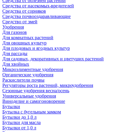
Средства от болезней растений
Средства от насекомых-вредителей
Средства от сорняков
Средства почвооздаравливающие
Средство от змей
Удобрения
Для газонов
Для комнатных растений
Для овощных культур
Для плодовых и ягодных культур
Для рассады
Для садовых, декоративных и цветущих растений
Для хвойных
Микроэлиментные удобрения
Органические удобрения
Раскислители почвы
Регуляторы роста растений, микроудобрения
Сезонные удобрения весна/осень
Универсальные удобрения
Виноделие и самогоноворение
Бутылки
Бутылка с бугельным замком
Бутылки до 1,0 л
Бутылки для масла
Бутылки от 1,0 л