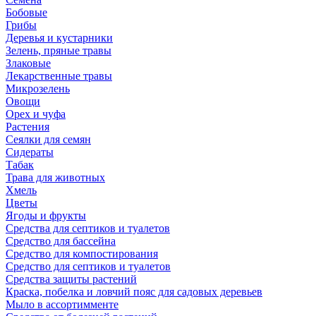
Бобовые
Грибы
Деревья и кустарники
Зелень, пряные травы
Злаковые
Лекарственные травы
Микрозелень
Овощи
Орех и чуфа
Растения
Сеялки для семян
Сидераты
Табак
Трава для животных
Хмель
Цветы
Ягоды и фрукты
Средства для септиков и туалетов
Средство для бассейна
Средство для компостирования
Средство для септиков и туалетов
Средства защиты растений
Краска, побелка и ловчий пояс для садовых деревьев
Мыло в ассортимменте