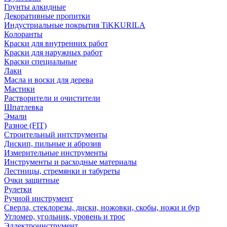
Грунты алкидные
Декоративные пропитки
Индустриальные покрытия TiKKURILA
Колоранты
Краски для внутренних работ
Краски для наружных работ
Краски специальные
Лаки
Масла и воски для дерева
Мастики
Растворители и очистители
Шпатлевка
Эмали
Разное (FIT)
Строительный интструменты
Дискип, пильные и аброзив
Измерительные инструменты
Инструменты и расходные материалы
Лестницы, стремянки и табуреты
Очки защитные
Рулетки
Ручной инструмент
Сверла, стеклорезы, диски, ножовки, скобы, ножи и бур
Угломер, угольник, уровень и трос
Эллектроинструмент