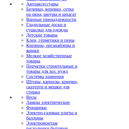
Автоаксессуары
Бичевки, веревки, сетка
на окна, шнуры и шпагат
Ванные принадлежности
Гладильные доски и
сушилки для одежды
Детские товары
Клеи, герметики и пены
Корзины, органайзеры и
ящики
Мелкие хозяйственные
товары
Перчатки строительные и
товары для хоз. нужд
Системы хранения
Шторы, карнизы, крючки,
скатерти и мешки для
стирки
Весы
Лампы электрические
Фонарики
Электро-газовые плиты и
баллоны
Электромонтаж
расходники бытовые