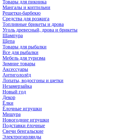
Товары для пикника
Мангалы и коптильни
Решетки-барбекю
Средства для розжига
Топливные брикеты и дрова
Уголь древесный, дрова и брикеты
Шампура
Щепа
Товары для рыбалки
Все для рыбалки
Мебель для туризма
Зимние товары
Аксессуары
Антигололёд
Лопаты, водосгоны и щетки
Незамерзайка
Новый год
Декор
Ёлки
Ёлочные игрушки
Мишура
Новогодние игрушки
Подставки ёлочные
Свечи бенгальские
Электрогирлянды