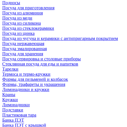
Подносы
Посуда для приготовления
Посуда из алюминия
Посуда из меди
Посуда из силикона
Посуда из стеклокерамики
Посуда из цинка
Посуда из чугуна и керамики с антипригарным покрытием
Посуда нержавеющая
Посуда эмалированная
Посуда для хранения
Посуда сервировка и столовые приборы
Стеклянная посуда для еды и напитков
Тарелки
Термоса и термо-кружки
Формы для пельменей и колбасок
Формы, трафареты и украшения
Лимонадники и кружки
Краны
Кружки
Лимонадники
Подставки
Пластиковая тара
Банка ПЭТ
Банка ПЭТ с крышкой