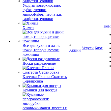
Уход за поверхностью:
губки, тряпки,
микрофибра, перчатки,
салфетки, ершики
Ком
Химия
Все для кухни и дачи:
Услуги
Блог
ножи, топоры, резаки,
Акции
ножницы
Доски разделочные
Клеенка Пленка Скатерть
Сервировка
Крышки для посуды