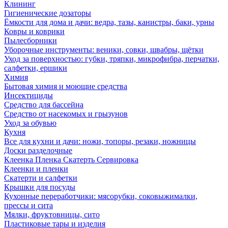
Клининг
Гигиенические дозаторы
Ёмкости для дома и дачи: ведра, тазы, канистры, баки, урны
Ковры и коврики
Пылесборники
Уборочные инструменты: веники, совки, швабры, щётки
Уход за поверхностью: губки, тряпки, микрофибра, перчатки,
салфетки, ершики
Химия
Бытовая химия и моющие средства
Инсектициды
Средство для бассейна
Средство от насекомых и грызунов
Уход за обувью
Кухня
Все для кухни и дачи: ножи, топоры, резаки, ножницы
Доски разделочные
Клеенка Пленка Скатерть Сервировка
Клеенки и пленки
Скатерти и салфетки
Крышки для посуды
Кухонные переработчики: мясорубки, соковыжималки,
прессы и сита
Мялки, фруктовницы, сито
Пластиковые тары и изделия