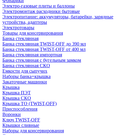
Фонарики
Электро-газовые плиты и баллоны
Электромонтаж расходники бытовые
Электропитание: аккумуляторы, батарейки, зарядные
устройства, адаптеры
Электротовары
Товары для консервирования
Банка стеклянная
Банка стеклянная TWIST-OFF до 390 мл
Банка стеклянная TWIST-OFF от 400 мл
Банка стеклянная импортная
Банка стеклянная с бугельным замком
Банка стеклянная СКО
Емкости для сыпучих
Наборы банка+крышка
Закаточные машинки
Крышка
Крышка ПЭТ
Крышка СКО
Крышка ТО (TWIST-OFF)
Приспособления
Воронки
Ключ TWIST-OFF
Крышки сливные
Наборы для консервирования