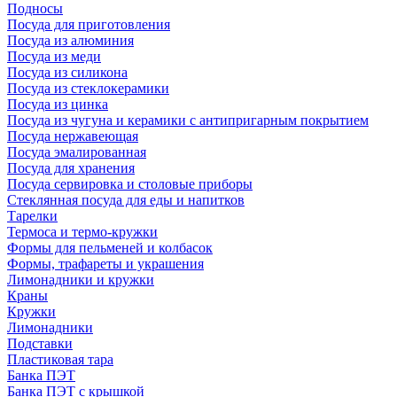
Подносы
Посуда для приготовления
Посуда из алюминия
Посуда из меди
Посуда из силикона
Посуда из стеклокерамики
Посуда из цинка
Посуда из чугуна и керамики с антипригарным покрытием
Посуда нержавеющая
Посуда эмалированная
Посуда для хранения
Посуда сервировка и столовые приборы
Стеклянная посуда для еды и напитков
Тарелки
Термоса и термо-кружки
Формы для пельменей и колбасок
Формы, трафареты и украшения
Лимонадники и кружки
Краны
Кружки
Лимонадники
Подставки
Пластиковая тара
Банка ПЭТ
Банка ПЭТ с крышкой