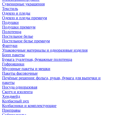
Сувенирные украшения
Текстиль
Одеяло и пледы
Одеяло и пледы премиум
Подушки
Подушки премиум
Полотенца
Постельное белье
Постельное белье премиум
Фартуки
Упаковочные материалы и одноразовые изделия
Бопп пакеты
Бумага туалетная, бумажные полотенца
Гофроящики
Мусорные пакеты и мешки
Пакеты фасовочные
Печёные решения: фольга, рукав, бумага для выпечки и
пакеты
Посуда одноразовая
Скотч и изолента
Хендмейд
Колбасный цех
Колбасники и комплектующие
Приправы
Субпродукты