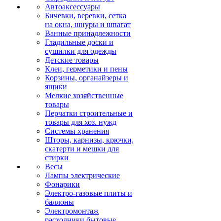
Автоаксессуары
Бичевки, веревки, сетка
на окна, шнуры и шпагат
Ванные принадлежности
Гладильные доски и
сушилки для одежды
Детские товары
Клеи, герметики и пены
Корзины, органайзеры и
ящики
Мелкие хозяйственные
товары
Перчатки строительные и
товары для хоз. нужд
Системы хранения
Шторы, карнизы, крючки,
скатерти и мешки для
стирки
Весы
Лампы электрические
Фонарики
Электро-газовые плиты и
баллоны
Электромонтаж
расходники бытовые