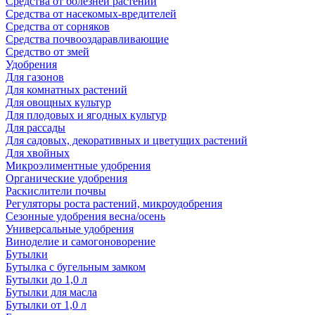
Средства от болезней растений
Средства от насекомых-вредителей
Средства от сорняков
Средства почвооздаравливающие
Средство от змей
Удобрения
Для газонов
Для комнатных растений
Для овощных культур
Для плодовых и ягодных культур
Для рассады
Для садовых, декоративных и цветущих растений
Для хвойных
Микроэлиментные удобрения
Органические удобрения
Раскислители почвы
Регуляторы роста растений, микроудобрения
Сезонные удобрения весна/осень
Универсальные удобрения
Виноделие и самогоноворение
Бутылки
Бутылка с бугельным замком
Бутылки до 1,0 л
Бутылки для масла
Бутылки от 1,0 л