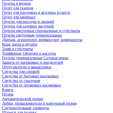
Грунты и мульча
Грунт для газонов
Грунт для плодовых и ягодных культур
Грунт для хвойных
Грунты для рассады и овощей
Грунты для садовых растений
Грунты цветочные специальные и субстраты
Грунты цветочные универсальные
Дренаж, агроперлит, вермикулит, компоненты
Кора, щепа и мульча
Торф и субстраты
Торфянные таблетки и кассеты
Грунты универсальные Садовая земля
Защита от насекомых и вредителей
Отпугиватели и мышеловки
Средства для слизней
Средства от бытовых насекомых
Средства от грызунов
Средства от летающих насекомых
Книги
Полив
Автоматический полив
Лейки, опрыскиватели и капельный полив
Соединительные элементы
Шланги для полива