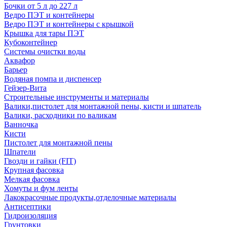
Бочки от 5 л до 227 л
Ведро ПЭТ и контейнеры
Ведро ПЭТ и контейнеры с крышкой
Крышка для тары ПЭТ
Кубоконтейнер
Системы очистки воды
Аквафор
Барьер
Водяная помпа и диспенсер
Гейзер-Вита
Строительные инструменты и материалы
Валики,пистолет для монтажной пены, кисти и шпатель
Валики, расходники по валикам
Ванночка
Кисти
Пистолет для монтажной пены
Шпатели
Гвозди и гайки (FIT)
Крупная фасовка
Мелкая фасовка
Хомуты и фум ленты
Лакокрасочные продукты,отделочные материалы
Антисептики
Гидроизоляция
Грунтовки