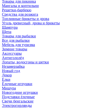
Товары для пикника
Мангалы и коптильни
Решетки-барбекю
Средства для розжига
Топливные брикеты и дрова
Уголь древесный, дрова и брикеты
Шампура
Щепа
Товары для рыбалки
Все для рыбалки
Мебель для туризма
Зимние товары
Аксессуары
Антигололёд
Лопаты, водосгоны и щетки
Незамерзайка
Новый год
Декор
Ёлки
Ёлочные игрушки
Мишура
Новогодние игрушки
Подставки ёлочные
Свечи бенгальские
Электрогирлянды