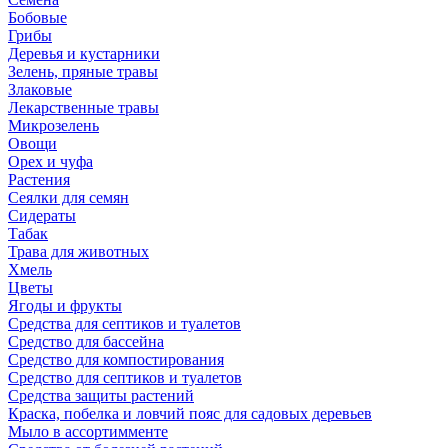
Бобовые
Грибы
Деревья и кустарники
Зелень, пряные травы
Злаковые
Лекарственные травы
Микрозелень
Овощи
Орех и чуфа
Растения
Сеялки для семян
Сидераты
Табак
Трава для животных
Хмель
Цветы
Ягоды и фрукты
Средства для септиков и туалетов
Средство для бассейна
Средство для компостирования
Средство для септиков и туалетов
Средства защиты растений
Краска, побелка и ловчий пояс для садовых деревьев
Мыло в ассортимменте