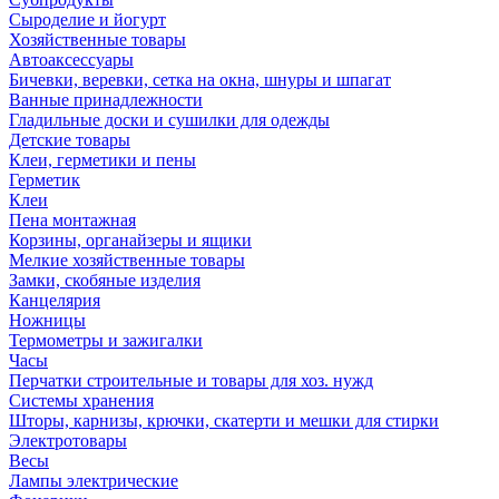
Сыроделие и йогурт
Хозяйственные товары
Автоаксессуары
Бичевки, веревки, сетка на окна, шнуры и шпагат
Ванные принадлежности
Гладильные доски и сушилки для одежды
Детские товары
Клеи, герметики и пены
Герметик
Клеи
Пена монтажная
Корзины, органайзеры и ящики
Мелкие хозяйственные товары
Замки, скобяные изделия
Канцелярия
Ножницы
Термометры и зажигалки
Часы
Перчатки строительные и товары для хоз. нужд
Системы хранения
Шторы, карнизы, крючки, скатерти и мешки для стирки
Электротовары
Весы
Лампы электрические