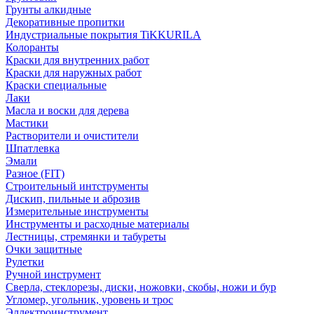
Грунты алкидные
Декоративные пропитки
Индустриальные покрытия TiKKURILA
Колоранты
Краски для внутренних работ
Краски для наружных работ
Краски специальные
Лаки
Масла и воски для дерева
Мастики
Растворители и очистители
Шпатлевка
Эмали
Разное (FIT)
Строительный интструменты
Дискип, пильные и аброзив
Измерительные инструменты
Инструменты и расходные материалы
Лестницы, стремянки и табуреты
Очки защитные
Рулетки
Ручной инструмент
Сверла, стеклорезы, диски, ножовки, скобы, ножи и бур
Угломер, угольник, уровень и трос
Эллектроинструмент