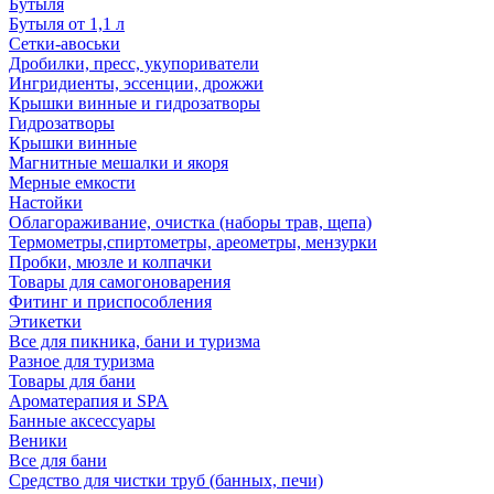
Бутыля
Бутыля от 1,1 л
Сетки-авоськи
Дробилки, пресс, укупориватели
Ингридиенты, эссенции, дрожжи
Крышки винные и гидрозатворы
Гидрозатворы
Крышки винные
Магнитные мешалки и якоря
Мерные емкости
Настойки
Облагораживание, очистка (наборы трав, щепа)
Термометры,спиртометры, ареометры, мензурки
Пробки, мюзле и колпачки
Товары для самогоноварения
Фитинг и приспособления
Этикетки
Все для пикника, бани и туризма
Разное для туризма
Товары для бани
Ароматерапия и SPA
Банные аксессуары
Веники
Все для бани
Средство для чистки труб (банных, печи)