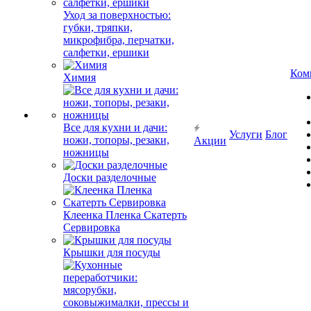
Уход за поверхностью:
губки, тряпки,
микрофибра, перчатки,
салфетки, ершики
Ком
Химия
Все для кухни и дачи:
Услуги
Блог
ножи, топоры, резаки,
Акции
ножницы
Доски разделочные
Клеенка Пленка Скатерть
Сервировка
Крышки для посуды