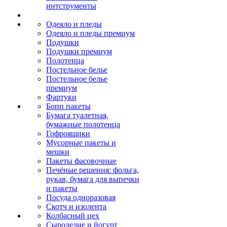
интструменты
Одеяло и пледы
Одеяло и пледы премиум
Подушки
Подушки премиум
Полотенца
Постельное белье
Постельное белье
премиум
Фартуки
Бопп пакеты
Бумага туалетная,
бумажные полотенца
Гофроящики
Мусорные пакеты и
мешки
Пакеты фасовочные
Печёные решения: фольга,
рукав, бумага для выпечки
и пакеты
Посуда одноразовая
Скотч и изолента
Колбасный цех
Сыроделие и йогурт