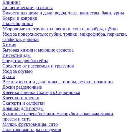
Клининг
Гигиенические дозаторы
Ёмкости для дома и дачи: ведра, тазы, канистры, баки, урны
Ковры и коврики
Пылесборники
Уборочные инструменты: веники, совки, швабры, щётки
Уход за поверхностью: губки, тряпки, микрофибра, перчатки,
салфетки, ершики
Химия
Бытовая химия и моющие средства
Инсектициды
Средство для бассейна
Средство от насекомых и грызунов
Уход за обувью
Кухня
Все для кухни и дачи: ножи, топоры, резаки, ножницы
Доски разделочные
Клеенка Пленка Скатерть Сервировка
Клеенки и пленки
Скатерти и салфетки
Крышки для посуды
Кухонные переработчики: мясорубки, соковыжималки,
прессы и сита
Мялки, фруктовницы, сито
Пластиковые тары и изделия