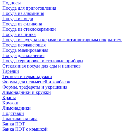
Подносы
Посуда для приготовления
Посуда из алюминия
Посуда из меди
Посуда из силикона
Посуда из стеклокерамики
Посуда из цинка
Посуда из чугуна и керамики с антипригарным покрытием
Посуда нержавеющая
Посуда эмалированная
Посуда для хранения
Посуда сервировка и столовые приборы
Стеклянная посуда для еды и напитков
Тарелки
Термоса и термо-кружки
Формы для пельменей и колбасок
Формы, трафареты и украшения
Лимонадники и кружки
Краны
Кружки
Лимонадники
Подставки
Пластиковая тара
Банка ПЭТ
Банка ПЭТ с крышкой