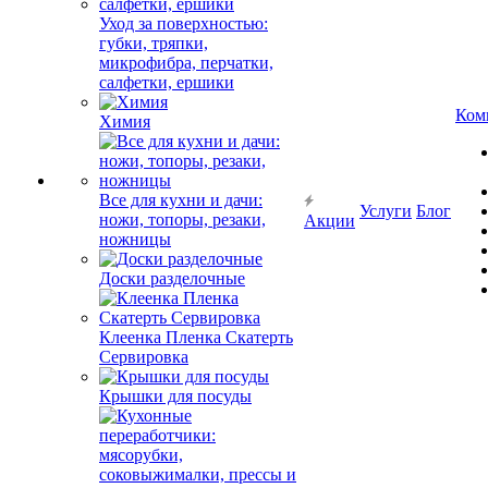
Уход за поверхностью:
губки, тряпки,
микрофибра, перчатки,
салфетки, ершики
Ком
Химия
Все для кухни и дачи:
Услуги
Блог
ножи, топоры, резаки,
Акции
ножницы
Доски разделочные
Клеенка Пленка Скатерть
Сервировка
Крышки для посуды