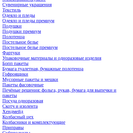
Сувенирные украшения
Текстиль
Одеяло и пледы
Одеяло и пледы премиум
Подушки
Подушки премиум
Полотенца
Постельное белье
Постельное белье премиум
Фартуки
Упаковочные материалы и одноразовые изделия
Бопп пакеты
Бумага туалетная, бумажные полотенца
Гофроящики
Мусорные пакеты и мешки
Пакеты фасовочные
Печёные решения: фольга, рукав, бумага для выпечки и
пакеты
Посуда одноразовая
Скотч и изолента
Хендмейд
Колбасный цех
Колбасники и комплектующие
Приправы
Субпродукты