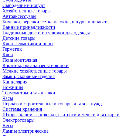
Сыроделие и йогурт
Хозяйственные товары
Автоаксессуары
Бичевки, веревки, сетка на окна, шнуры и шпагат
Ванные принадлежности
Гладильные доски и сушилки для одежды
Детские товары
Клеи, герметики и пены
Герметик
Клеи
Пена монтажная
Корзины, органайзеры и ящики
Мелкие хозяйственные товары
Замки, скобяные изделия
Канцелярия
Ножницы
Термометры и зажигалки
Часы
Перчатки строительные и товары для хоз. нужд
Системы хранения
Шторы, карнизы, крючки, скатерти и мешки для стирки
Электротовары
Весы
Лампы электрические