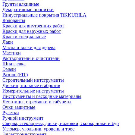
Грунты алкидные
Декоративные пропитки
Индустриальные покрытия TiKKURILA
Колоранты
Краски для внутренних работ
Краски для наружных работ
Краски специальные
Лаки
Масла и воски для дерева
Мастики
Растворители и очистители
Шпатлевка
Эмали
Разное (FIT)
Строительный интструменты
Дискип, пильные и аброзив
Измерительные инструменты
Инструменты и расходные материалы
Лестницы, стремянки и табуреты
Очки защитные
Рулетки
Ручной инструмент
Сверла, стеклорезы, диски, ножовки, скобы, ножи и бур
Угломер, угольник, уровень и трос
Эллектроинструмент