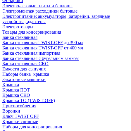
Фонарики
Электро-газовые плиты и баллоны
Электромонтаж расходники бытовые
Электропитание: аккумуляторы, батарейки, зарядные
устройства, адаптеры
Электротовары
Товары для консервирования
Банка стеклянная
Банка стеклянная TWIST-OFF до 390 мл
Банка стеклянная TWIST-OFF от 400 мл
Банка стеклянная импортная
Банка стеклянная с бугельным замком
Банка стеклянная СКО
Емкости для сыпучих
Наборы банка+крышка
Закаточные машинки
Крышка
Крышка ПЭТ
Крышка СКО
Крышка ТО (TWIST-OFF)
Приспособления
Воронки
Ключ TWIST-OFF
Крышки сливные
Наборы для консервирования