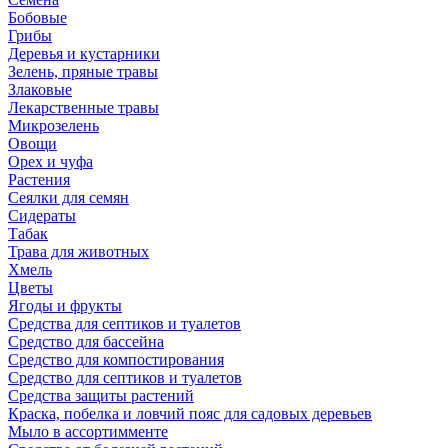
Бобовые
Грибы
Деревья и кустарники
Зелень, пряные травы
Злаковые
Лекарственные травы
Микрозелень
Овощи
Орех и чуфа
Растения
Сеялки для семян
Сидераты
Табак
Трава для животных
Хмель
Цветы
Ягоды и фрукты
Средства для септиков и туалетов
Средство для бассейна
Средство для компостирования
Средство для септиков и туалетов
Средства защиты растений
Краска, побелка и ловчий пояс для садовых деревьев
Мыло в ассортимменте