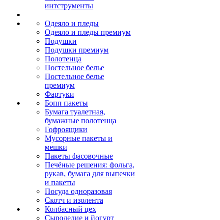
интструменты
Одеяло и пледы
Одеяло и пледы премиум
Подушки
Подушки премиум
Полотенца
Постельное белье
Постельное белье
премиум
Фартуки
Бопп пакеты
Бумага туалетная,
бумажные полотенца
Гофроящики
Мусорные пакеты и
мешки
Пакеты фасовочные
Печёные решения: фольга,
рукав, бумага для выпечки
и пакеты
Посуда одноразовая
Скотч и изолента
Колбасный цех
Сыроделие и йогурт