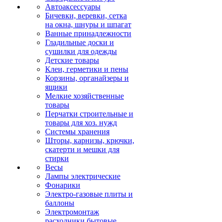
Автоаксессуары
Бичевки, веревки, сетка
на окна, шнуры и шпагат
Ванные принадлежности
Гладильные доски и
сушилки для одежды
Детские товары
Клеи, герметики и пены
Корзины, органайзеры и
ящики
Мелкие хозяйственные
товары
Перчатки строительные и
товары для хоз. нужд
Системы хранения
Шторы, карнизы, крючки,
скатерти и мешки для
стирки
Весы
Лампы электрические
Фонарики
Электро-газовые плиты и
баллоны
Электромонтаж
расходники бытовые