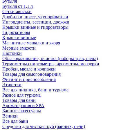
Бутыля
Бутыля от 1,1 л
Сетки-авоськи
Дробилки, пресс, укупориватели
Ингридиенты, эссенции, дрожжи
Крышки винные и гидрозатворы
Гидрозатворы
Крышки винные
Магнитные мешалки и якоря
Мерные емкости
Настойки
Облагораживание, очистка (наборы трав, щепа)
Термометры,спиртометры, ареометры, мензурки
Пробки, мюзле и колпачки
Товары для самогоноварения
Фитинг и приспособления
Этикетки
Все для пикника, бани и туризма
Разное для туризма
Товары для бани
Ароматерапия и SPA
Банные аксессуары
Веники
Все для бани
Средство для чистки труб (банных, печи)