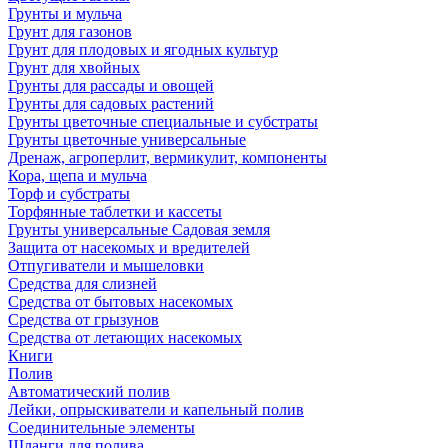
Грунты и мульча
Грунт для газонов
Грунт для плодовых и ягодных культур
Грунт для хвойных
Грунты для рассады и овощей
Грунты для садовых растений
Грунты цветочные специальные и субстраты
Грунты цветочные универсальные
Дренаж, агроперлит, вермикулит, компоненты
Кора, щепа и мульча
Торф и субстраты
Торфянные таблетки и кассеты
Грунты универсальные Садовая земля
Защита от насекомых и вредителей
Отпугиватели и мышеловки
Средства для слизней
Средства от бытовых насекомых
Средства от грызунов
Средства от летающих насекомых
Книги
Полив
Автоматический полив
Лейки, опрыскиватели и капельный полив
Соединительные элементы
Шланги для полива