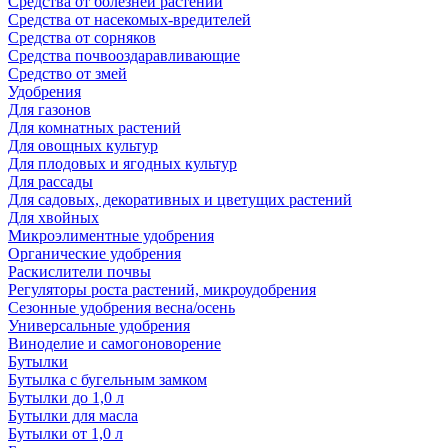
Средства от болезней растений
Средства от насекомых-вредителей
Средства от сорняков
Средства почвооздаравливающие
Средство от змей
Удобрения
Для газонов
Для комнатных растений
Для овощных культур
Для плодовых и ягодных культур
Для рассады
Для садовых, декоративных и цветущих растений
Для хвойных
Микроэлиментные удобрения
Органические удобрения
Раскислители почвы
Регуляторы роста растений, микроудобрения
Сезонные удобрения весна/осень
Универсальные удобрения
Виноделие и самогоноворение
Бутылки
Бутылка с бугельным замком
Бутылки до 1,0 л
Бутылки для масла
Бутылки от 1,0 л