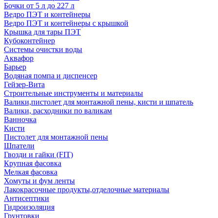
Бочки от 5 л до 227 л
Ведро ПЭТ и контейнеры
Ведро ПЭТ и контейнеры с крышкой
Крышка для тары ПЭТ
Кубоконтейнер
Системы очистки воды
Аквафор
Барьер
Водяная помпа и диспенсер
Гейзер-Вита
Строительные инструменты и материалы
Валики,пистолет для монтажной пены, кисти и шпатель
Валики, расходники по валикам
Ванночка
Кисти
Пистолет для монтажной пены
Шпатели
Гвозди и гайки (FIT)
Крупная фасовка
Мелкая фасовка
Хомуты и фум ленты
Лакокрасочные продукты,отделочные материалы
Антисептики
Гидроизоляция
Грунтовки