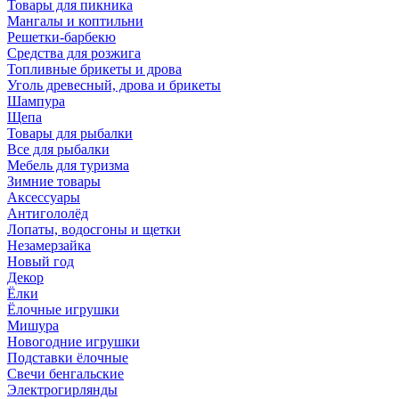
Товары для пикника
Мангалы и коптильни
Решетки-барбекю
Средства для розжига
Топливные брикеты и дрова
Уголь древесный, дрова и брикеты
Шампура
Щепа
Товары для рыбалки
Все для рыбалки
Мебель для туризма
Зимние товары
Аксессуары
Антигололёд
Лопаты, водосгоны и щетки
Незамерзайка
Новый год
Декор
Ёлки
Ёлочные игрушки
Мишура
Новогодние игрушки
Подставки ёлочные
Свечи бенгальские
Электрогирлянды