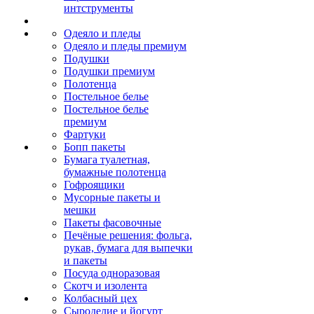
интструменты
Одеяло и пледы
Одеяло и пледы премиум
Подушки
Подушки премиум
Полотенца
Постельное белье
Постельное белье
премиум
Фартуки
Бопп пакеты
Бумага туалетная,
бумажные полотенца
Гофроящики
Мусорные пакеты и
мешки
Пакеты фасовочные
Печёные решения: фольга,
рукав, бумага для выпечки
и пакеты
Посуда одноразовая
Скотч и изолента
Колбасный цех
Сыроделие и йогурт