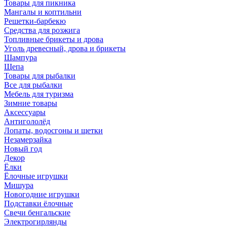
Товары для пикника
Мангалы и коптильни
Решетки-барбекю
Средства для розжига
Топливные брикеты и дрова
Уголь древесный, дрова и брикеты
Шампура
Щепа
Товары для рыбалки
Все для рыбалки
Мебель для туризма
Зимние товары
Аксессуары
Антигололёд
Лопаты, водосгоны и щетки
Незамерзайка
Новый год
Декор
Ёлки
Ёлочные игрушки
Мишура
Новогодние игрушки
Подставки ёлочные
Свечи бенгальские
Электрогирлянды