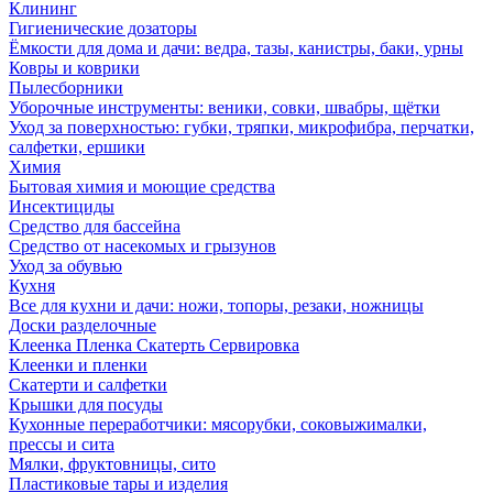
Клининг
Гигиенические дозаторы
Ёмкости для дома и дачи: ведра, тазы, канистры, баки, урны
Ковры и коврики
Пылесборники
Уборочные инструменты: веники, совки, швабры, щётки
Уход за поверхностью: губки, тряпки, микрофибра, перчатки,
салфетки, ершики
Химия
Бытовая химия и моющие средства
Инсектициды
Средство для бассейна
Средство от насекомых и грызунов
Уход за обувью
Кухня
Все для кухни и дачи: ножи, топоры, резаки, ножницы
Доски разделочные
Клеенка Пленка Скатерть Сервировка
Клеенки и пленки
Скатерти и салфетки
Крышки для посуды
Кухонные переработчики: мясорубки, соковыжималки,
прессы и сита
Мялки, фруктовницы, сито
Пластиковые тары и изделия