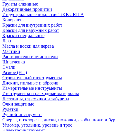
Грунты алкидные
Декоративные пропитки
Индустриальные покрытия TiKKURILA
Колоранты
Краски для внутренних работ
Краски для наружных работ
Краски специальные
Лаки
Масла и воски для дерева
Мастики
Растворители и очистители
Шпатлевка
Эмали
Разное (FIT)
Строительный интструменты
Дискип, пильные и аброзив
Измерительные инструменты
Инструменты и расходные материалы
Лестницы, стремянки и табуреты
Очки защитные
Рулетки
Ручной инструмент
Сверла, стеклорезы, диски, ножовки, скобы, ножи и бур
Угломер, угольник, уровень и трос
Эллектроинструмент