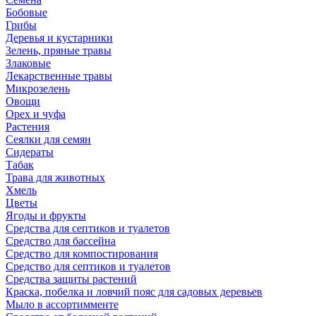
Бобовые
Грибы
Деревья и кустарники
Зелень, пряные травы
Злаковые
Лекарственные травы
Микрозелень
Овощи
Орех и чуфа
Растения
Сеялки для семян
Сидераты
Табак
Трава для животных
Хмель
Цветы
Ягоды и фрукты
Средства для септиков и туалетов
Средство для бассейна
Средство для компостирования
Средство для септиков и туалетов
Средства защиты растений
Краска, побелка и ловчий пояс для садовых деревьев
Мыло в ассортимменте