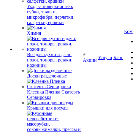
Уход за поверхностью:
губки, тряпки,
микрофибра, перчатки,
салфетки, ершики
Ком
Химия
Все для кухни и дачи:
Услуги
Блог
ножи, топоры, резаки,
Акции
ножницы
Доски разделочные
Клеенка Пленка Скатерть
Сервировка
Крышки для посуды