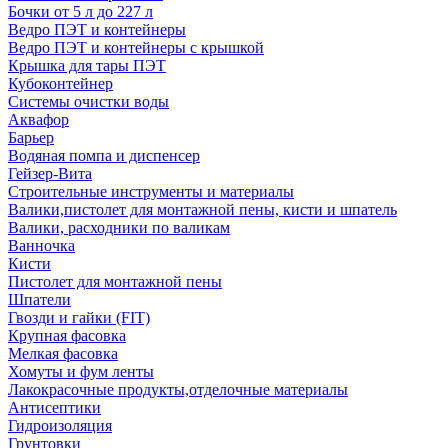
Бочки от 5 л до 227 л
Ведро ПЭТ и контейнеры
Ведро ПЭТ и контейнеры с крышкой
Крышка для тары ПЭТ
Кубоконтейнер
Системы очистки воды
Аквафор
Барьер
Водяная помпа и диспенсер
Гейзер-Вита
Строительные инструменты и материалы
Валики,пистолет для монтажной пены, кисти и шпатель
Валики, расходники по валикам
Ванночка
Кисти
Пистолет для монтажной пены
Шпатели
Гвозди и гайки (FIT)
Крупная фасовка
Мелкая фасовка
Хомуты и фум ленты
Лакокрасочные продукты,отделочные материалы
Антисептики
Гидроизоляция
Грунтовки