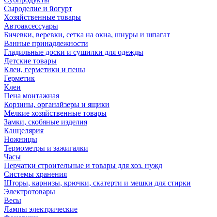
Сыроделие и йогурт
Хозяйственные товары
Автоаксессуары
Бичевки, веревки, сетка на окна, шнуры и шпагат
Ванные принадлежности
Гладильные доски и сушилки для одежды
Детские товары
Клеи, герметики и пены
Герметик
Клеи
Пена монтажная
Корзины, органайзеры и ящики
Мелкие хозяйственные товары
Замки, скобяные изделия
Канцелярия
Ножницы
Термометры и зажигалки
Часы
Перчатки строительные и товары для хоз. нужд
Системы хранения
Шторы, карнизы, крючки, скатерти и мешки для стирки
Электротовары
Весы
Лампы электрические