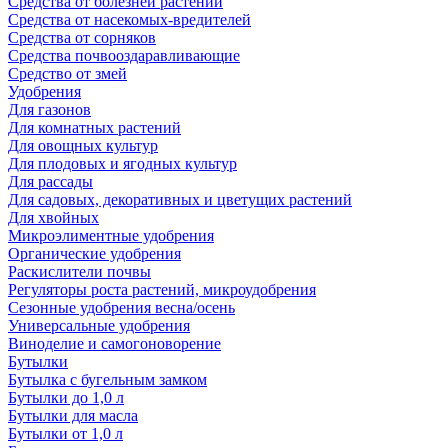
Средства от болезней растений
Средства от насекомых-вредителей
Средства от сорняков
Средства почвооздаравливающие
Средство от змей
Удобрения
Для газонов
Для комнатных растений
Для овощных культур
Для плодовых и ягодных культур
Для рассады
Для садовых, декоративных и цветущих растений
Для хвойных
Микроэлиментные удобрения
Органические удобрения
Раскислители почвы
Регуляторы роста растений, микроудобрения
Сезонные удобрения весна/осень
Универсальные удобрения
Виноделие и самогоноворение
Бутылки
Бутылка с бугельным замком
Бутылки до 1,0 л
Бутылки для масла
Бутылки от 1,0 л