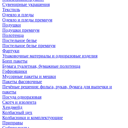
Сувенирные украшения
Текстиль
Одеяло и пледы
Одеяло и пледы премиум
Подушки
Подушки премиум
Полотенца
Постельное белье
Постельное белье премиум
Фартуки
Упаковочные материалы и одноразовые изделия
Бопп пакеты
Бумага туалетная, бумажные полотенца
Гофроящики
Мусорные пакеты и мешки
Пакеты фасовочные
Печёные решения: фольга, рукав, бумага для выпечки и
пакеты
Посуда одноразовая
Скотч и изолента
Хендмейд
Колбасный цех
Колбасники и комплектующие
Приправы
Субпродукты