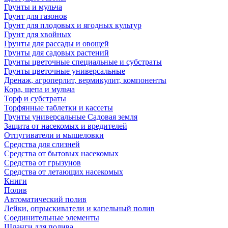
Грунты и мульча
Грунт для газонов
Грунт для плодовых и ягодных культур
Грунт для хвойных
Грунты для рассады и овощей
Грунты для садовых растений
Грунты цветочные специальные и субстраты
Грунты цветочные универсальные
Дренаж, агроперлит, вермикулит, компоненты
Кора, щепа и мульча
Торф и субстраты
Торфянные таблетки и кассеты
Грунты универсальные Садовая земля
Защита от насекомых и вредителей
Отпугиватели и мышеловки
Средства для слизней
Средства от бытовых насекомых
Средства от грызунов
Средства от летающих насекомых
Книги
Полив
Автоматический полив
Лейки, опрыскиватели и капельный полив
Соединительные элементы
Шланги для полива