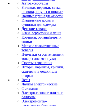
Автоаксессуары
Бичевки, веревки, сетка
на окна, шнуры и шпагат
Ванные принадлежности
Гладильные доски и
сушилки для одежды
Детские товары
Клеи, герметики и пены
Корзины, органайзеры и
ящики
Мелкие хозяйственные
товары
Перчатки строительные и
товары для хоз. нужд
Системы хранения
Шторы, карнизы, крючки,
скатерти и мешки для
стирки
Весы
Лампы электрические
Фонарики
Электро-газовые плиты и
баллоны
Электромонтаж
расходники бытовые