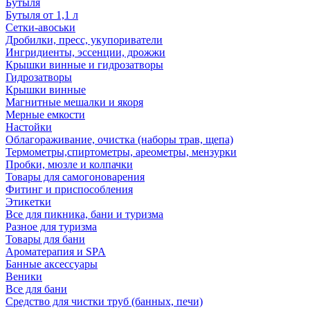
Бутыля
Бутыля от 1,1 л
Сетки-авоськи
Дробилки, пресс, укупориватели
Ингридиенты, эссенции, дрожжи
Крышки винные и гидрозатворы
Гидрозатворы
Крышки винные
Магнитные мешалки и якоря
Мерные емкости
Настойки
Облагораживание, очистка (наборы трав, щепа)
Термометры,спиртометры, ареометры, мензурки
Пробки, мюзле и колпачки
Товары для самогоноварения
Фитинг и приспособления
Этикетки
Все для пикника, бани и туризма
Разное для туризма
Товары для бани
Ароматерапия и SPA
Банные аксессуары
Веники
Все для бани
Средство для чистки труб (банных, печи)