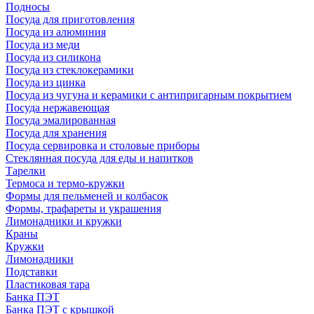
Подносы
Посуда для приготовления
Посуда из алюминия
Посуда из меди
Посуда из силикона
Посуда из стеклокерамики
Посуда из цинка
Посуда из чугуна и керамики с антипригарным покрытием
Посуда нержавеющая
Посуда эмалированная
Посуда для хранения
Посуда сервировка и столовые приборы
Стеклянная посуда для еды и напитков
Тарелки
Термоса и термо-кружки
Формы для пельменей и колбасок
Формы, трафареты и украшения
Лимонадники и кружки
Краны
Кружки
Лимонадники
Подставки
Пластиковая тара
Банка ПЭТ
Банка ПЭТ с крышкой