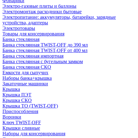
Фонарики
Электро-газовые плиты и баллоны
Электромонтаж расходники бытовые
Электропитание: аккумуляторы, батарейки, зарядные
устройства, адаптеры
Электротовары
Товары для консервирования
Банка стеклянная
Банка стеклянная TWIST-OFF до 390 мл
Банка стеклянная TWIST-OFF от 400 мл
Банка стеклянная импортная
Банка стеклянная с бугельным замком
Банка стеклянная СКО
Емкости для сыпучих
Наборы банка+крышка
Закаточные машинки
Крышка
Крышка ПЭТ
Крышка СКО
Крышка ТО (TWIST-OFF)
Приспособления
Воронки
Ключ TWIST-OFF
Крышки сливные
Наборы для консервирования