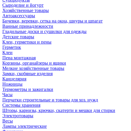
Сыроделие и йогурт
Хозяйственные товары
Автоаксессуары
Бичевки, веревки, сетка на окна, шнуры и шпагат
Ванные принадлежности
Гладильные доски и сушилки для одежды
Детские товары
Клеи, герметики и пены
Герметик
Клеи
Пена монтажная
Корзины, органайзеры и ящики
Мелкие хозяйственные товары
Замки, скобяные изделия
Канцелярия
Ножницы
Термометры и зажигалки
Часы
Перчатки строительные и товары для хоз. нужд
Системы хранения
Шторы, карнизы, крючки, скатерти и мешки для стирки
Электротовары
Весы
Лампы электрические