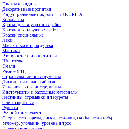
Грунты алкидные
Декоративные пропитки
Индустриальные покрытия TiKKURILA
Колоранты
Краски для внутренних работ
Краски для наружных работ
Краски специальные
Лаки
Масла и воски для дерева
Мастики
Растворители и очистители
Шпатлевка
Эмали
Разное (FIT)
Строительный интструменты
Дискип, пильные и аброзив
Измерительные инструменты
Инструменты и расходные материалы
Лестницы, стремянки и табуреты
Очки защитные
Рулетки
Ручной инструмент
Сверла, стеклорезы, диски, ножовки, скобы, ножи и бур
Угломер, угольник, уровень и трос
Эллектроинструмент