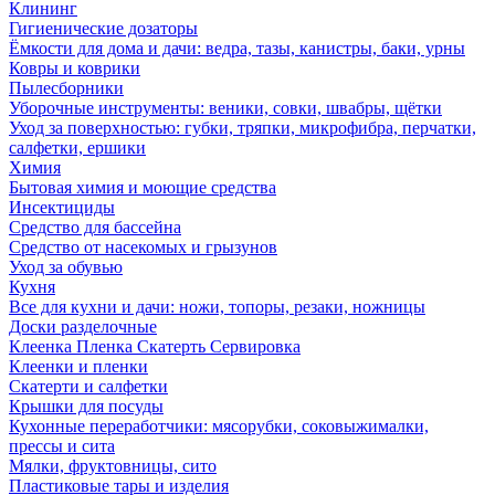
Клининг
Гигиенические дозаторы
Ёмкости для дома и дачи: ведра, тазы, канистры, баки, урны
Ковры и коврики
Пылесборники
Уборочные инструменты: веники, совки, швабры, щётки
Уход за поверхностью: губки, тряпки, микрофибра, перчатки,
салфетки, ершики
Химия
Бытовая химия и моющие средства
Инсектициды
Средство для бассейна
Средство от насекомых и грызунов
Уход за обувью
Кухня
Все для кухни и дачи: ножи, топоры, резаки, ножницы
Доски разделочные
Клеенка Пленка Скатерть Сервировка
Клеенки и пленки
Скатерти и салфетки
Крышки для посуды
Кухонные переработчики: мясорубки, соковыжималки,
прессы и сита
Мялки, фруктовницы, сито
Пластиковые тары и изделия