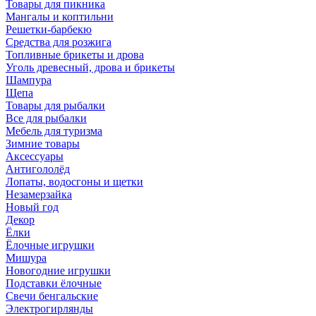
Товары для пикника
Мангалы и коптильни
Решетки-барбекю
Средства для розжига
Топливные брикеты и дрова
Уголь древесный, дрова и брикеты
Шампура
Щепа
Товары для рыбалки
Все для рыбалки
Мебель для туризма
Зимние товары
Аксессуары
Антигололёд
Лопаты, водосгоны и щетки
Незамерзайка
Новый год
Декор
Ёлки
Ёлочные игрушки
Мишура
Новогодние игрушки
Подставки ёлочные
Свечи бенгальские
Электрогирлянды