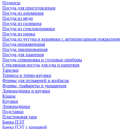
Подносы
Посуда для приготовления
Посуда из алюминия
Посуда из меди
Посуда из силикона
Посуда из стеклокерамики
Посуда из цинка
Посуда из чугуна и керамики с антипригарным покрытием
Посуда нержавеющая
Посуда эмалированная
Посуда для хранения
Посуда сервировка и столовые приборы
Стеклянная посуда для еды и напитков
Тарелки
Термоса и термо-кружки
Формы для пельменей и колбасок
Формы, трафареты и украшения
Лимонадники и кружки
Краны
Кружки
Лимонадники
Подставки
Пластиковая тара
Банка ПЭТ
Банка ПЭТ с крышкой