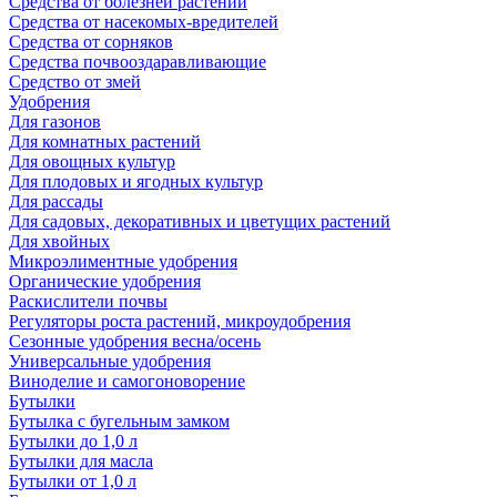
Средства от болезней растений
Средства от насекомых-вредителей
Средства от сорняков
Средства почвооздаравливающие
Средство от змей
Удобрения
Для газонов
Для комнатных растений
Для овощных культур
Для плодовых и ягодных культур
Для рассады
Для садовых, декоративных и цветущих растений
Для хвойных
Микроэлиментные удобрения
Органические удобрения
Раскислители почвы
Регуляторы роста растений, микроудобрения
Сезонные удобрения весна/осень
Универсальные удобрения
Виноделие и самогоноворение
Бутылки
Бутылка с бугельным замком
Бутылки до 1,0 л
Бутылки для масла
Бутылки от 1,0 л