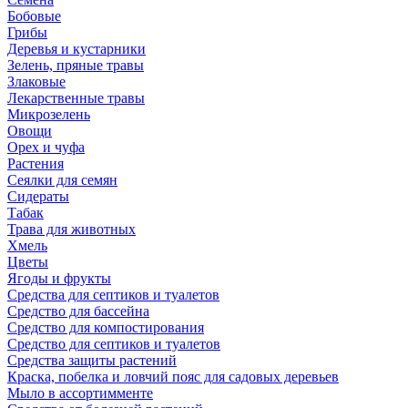
Бобовые
Грибы
Деревья и кустарники
Зелень, пряные травы
Злаковые
Лекарственные травы
Микрозелень
Овощи
Орех и чуфа
Растения
Сеялки для семян
Сидераты
Табак
Трава для животных
Хмель
Цветы
Ягоды и фрукты
Средства для септиков и туалетов
Средство для бассейна
Средство для компостирования
Средство для септиков и туалетов
Средства защиты растений
Краска, побелка и ловчий пояс для садовых деревьев
Мыло в ассортимменте