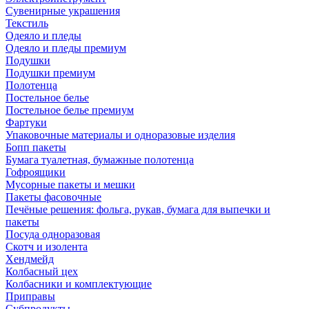
Сувенирные украшения
Текстиль
Одеяло и пледы
Одеяло и пледы премиум
Подушки
Подушки премиум
Полотенца
Постельное белье
Постельное белье премиум
Фартуки
Упаковочные материалы и одноразовые изделия
Бопп пакеты
Бумага туалетная, бумажные полотенца
Гофроящики
Мусорные пакеты и мешки
Пакеты фасовочные
Печёные решения: фольга, рукав, бумага для выпечки и
пакеты
Посуда одноразовая
Скотч и изолента
Хендмейд
Колбасный цех
Колбасники и комплектующие
Приправы
Субпродукты