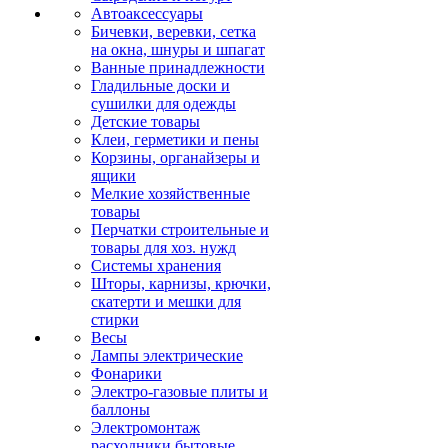
Автоаксессуары
Бичевки, веревки, сетка
на окна, шнуры и шпагат
Ванные принадлежности
Гладильные доски и
сушилки для одежды
Детские товары
Клеи, герметики и пены
Корзины, органайзеры и
ящики
Мелкие хозяйственные
товары
Перчатки строительные и
товары для хоз. нужд
Системы хранения
Шторы, карнизы, крючки,
скатерти и мешки для
стирки
Весы
Лампы электрические
Фонарики
Электро-газовые плиты и
баллоны
Электромонтаж
расходники бытовые