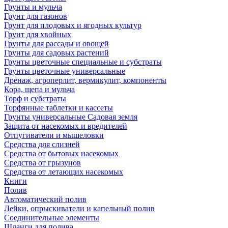
Грунты и мульча
Грунт для газонов
Грунт для плодовых и ягодных культур
Грунт для хвойных
Грунты для рассады и овощей
Грунты для садовых растений
Грунты цветочные специальные и субстраты
Грунты цветочные универсальные
Дренаж, агроперлит, вермикулит, компоненты
Кора, щепа и мульча
Торф и субстраты
Торфянные таблетки и кассеты
Грунты универсальные Садовая земля
Защита от насекомых и вредителей
Отпугиватели и мышеловки
Средства для слизней
Средства от бытовых насекомых
Средства от грызунов
Средства от летающих насекомых
Книги
Полив
Автоматический полив
Лейки, опрыскиватели и капельный полив
Соединительные элементы
Шланги для полива