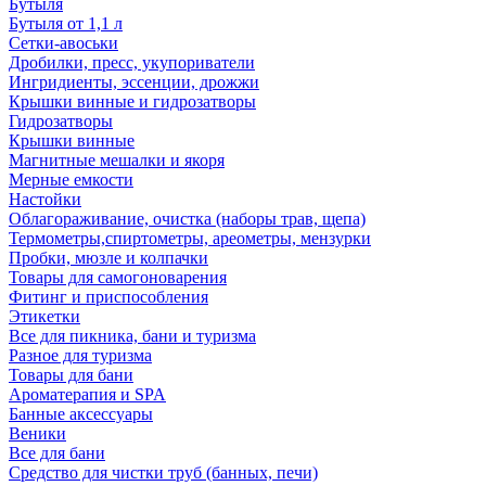
Бутыля
Бутыля от 1,1 л
Сетки-авоськи
Дробилки, пресс, укупориватели
Ингридиенты, эссенции, дрожжи
Крышки винные и гидрозатворы
Гидрозатворы
Крышки винные
Магнитные мешалки и якоря
Мерные емкости
Настойки
Облагораживание, очистка (наборы трав, щепа)
Термометры,спиртометры, ареометры, мензурки
Пробки, мюзле и колпачки
Товары для самогоноварения
Фитинг и приспособления
Этикетки
Все для пикника, бани и туризма
Разное для туризма
Товары для бани
Ароматерапия и SPA
Банные аксессуары
Веники
Все для бани
Средство для чистки труб (банных, печи)