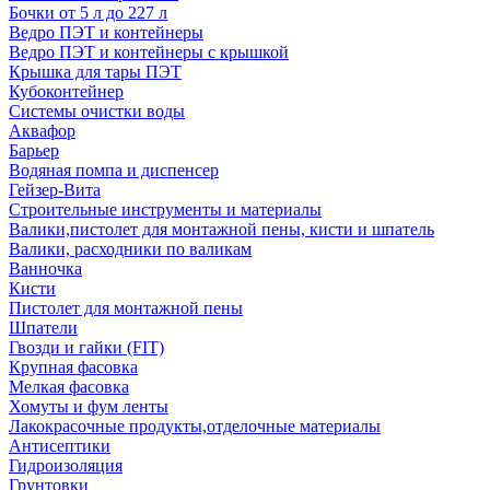
Бочки от 5 л до 227 л
Ведро ПЭТ и контейнеры
Ведро ПЭТ и контейнеры с крышкой
Крышка для тары ПЭТ
Кубоконтейнер
Системы очистки воды
Аквафор
Барьер
Водяная помпа и диспенсер
Гейзер-Вита
Строительные инструменты и материалы
Валики,пистолет для монтажной пены, кисти и шпатель
Валики, расходники по валикам
Ванночка
Кисти
Пистолет для монтажной пены
Шпатели
Гвозди и гайки (FIT)
Крупная фасовка
Мелкая фасовка
Хомуты и фум ленты
Лакокрасочные продукты,отделочные материалы
Антисептики
Гидроизоляция
Грунтовки