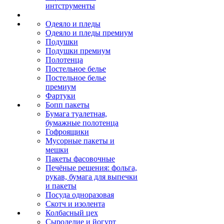
интструменты
Одеяло и пледы
Одеяло и пледы премиум
Подушки
Подушки премиум
Полотенца
Постельное белье
Постельное белье
премиум
Фартуки
Бопп пакеты
Бумага туалетная,
бумажные полотенца
Гофроящики
Мусорные пакеты и
мешки
Пакеты фасовочные
Печёные решения: фольга,
рукав, бумага для выпечки
и пакеты
Посуда одноразовая
Скотч и изолента
Колбасный цех
Сыроделие и йогурт