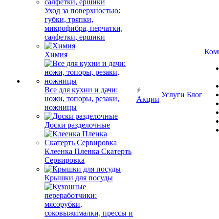
Уход за поверхностью:
губки, тряпки,
микрофибра, перчатки,
салфетки, ершики
Ком
Химия
Все для кухни и дачи:
Услуги
Блог
ножи, топоры, резаки,
Акции
ножницы
Доски разделочные
Клеенка Пленка Скатерть
Сервировка
Крышки для посуды