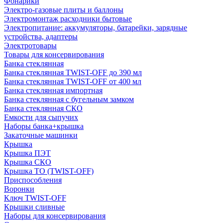
Фонарики
Электро-газовые плиты и баллоны
Электромонтаж расходники бытовые
Электропитание: аккумуляторы, батарейки, зарядные
устройства, адаптеры
Электротовары
Товары для консервирования
Банка стеклянная
Банка стеклянная TWIST-OFF до 390 мл
Банка стеклянная TWIST-OFF от 400 мл
Банка стеклянная импортная
Банка стеклянная с бугельным замком
Банка стеклянная СКО
Емкости для сыпучих
Наборы банка+крышка
Закаточные машинки
Крышка
Крышка ПЭТ
Крышка СКО
Крышка ТО (TWIST-OFF)
Приспособления
Воронки
Ключ TWIST-OFF
Крышки сливные
Наборы для консервирования