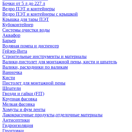
Бочки от 5 л до 227 л
Ведро ПЭТ и контейнеры
Ведро ПЭТ и контейнеры с крышкой
Крышка для тары ПЭТ
Кубоконтейнер
Системы очистки воды
Аквафор
Барьер
Водяная помпа и диспенсер
Гейзер-Вита
Строительные инструменты и материалы
Валики,пистолет для монтажной пены, кисти и шпатель
Валики, расходники по валикам
Ванночка
Кисти
Пистолет для монтажной пены
Шпатели
Гвозди и гайки (FIT)
Крупная фасовка
Мелкая фасовка
Хомуты и фум ленты
Лакокрасочные продукты,отделочные материалы
Антисептики
Гидроизоляция
Грунтовки