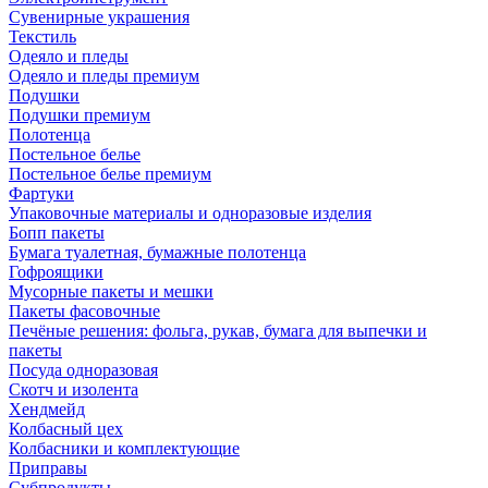
Сувенирные украшения
Текстиль
Одеяло и пледы
Одеяло и пледы премиум
Подушки
Подушки премиум
Полотенца
Постельное белье
Постельное белье премиум
Фартуки
Упаковочные материалы и одноразовые изделия
Бопп пакеты
Бумага туалетная, бумажные полотенца
Гофроящики
Мусорные пакеты и мешки
Пакеты фасовочные
Печёные решения: фольга, рукав, бумага для выпечки и
пакеты
Посуда одноразовая
Скотч и изолента
Хендмейд
Колбасный цех
Колбасники и комплектующие
Приправы
Субпродукты