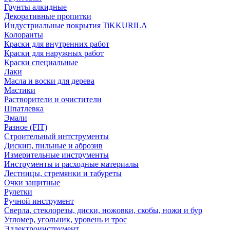
Грунты алкидные
Декоративные пропитки
Индустриальные покрытия TiKKURILA
Колоранты
Краски для внутренних работ
Краски для наружных работ
Краски специальные
Лаки
Масла и воски для дерева
Мастики
Растворители и очистители
Шпатлевка
Эмали
Разное (FIT)
Строительный интструменты
Дискип, пильные и аброзив
Измерительные инструменты
Инструменты и расходные материалы
Лестницы, стремянки и табуреты
Очки защитные
Рулетки
Ручной инструмент
Сверла, стеклорезы, диски, ножовки, скобы, ножи и бур
Угломер, угольник, уровень и трос
Эллектроинструмент