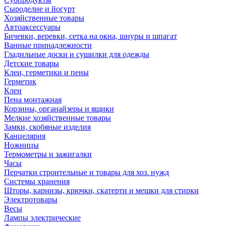
Сыроделие и йогурт
Хозяйственные товары
Автоаксессуары
Бичевки, веревки, сетка на окна, шнуры и шпагат
Ванные принадлежности
Гладильные доски и сушилки для одежды
Детские товары
Клеи, герметики и пены
Герметик
Клеи
Пена монтажная
Корзины, органайзеры и ящики
Мелкие хозяйственные товары
Замки, скобяные изделия
Канцелярия
Ножницы
Термометры и зажигалки
Часы
Перчатки строительные и товары для хоз. нужд
Системы хранения
Шторы, карнизы, крючки, скатерти и мешки для стирки
Электротовары
Весы
Лампы электрические