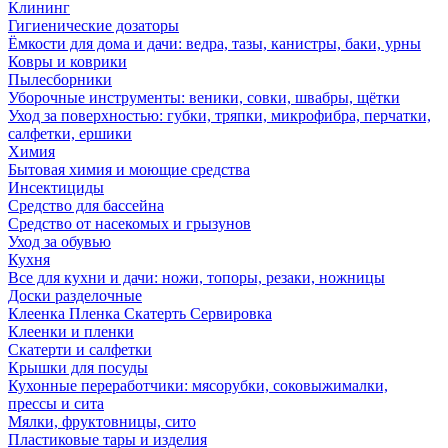
Клининг
Гигиенические дозаторы
Ёмкости для дома и дачи: ведра, тазы, канистры, баки, урны
Ковры и коврики
Пылесборники
Уборочные инструменты: веники, совки, швабры, щётки
Уход за поверхностью: губки, тряпки, микрофибра, перчатки,
салфетки, ершики
Химия
Бытовая химия и моющие средства
Инсектициды
Средство для бассейна
Средство от насекомых и грызунов
Уход за обувью
Кухня
Все для кухни и дачи: ножи, топоры, резаки, ножницы
Доски разделочные
Клеенка Пленка Скатерть Сервировка
Клеенки и пленки
Скатерти и салфетки
Крышки для посуды
Кухонные переработчики: мясорубки, соковыжималки,
прессы и сита
Мялки, фруктовницы, сито
Пластиковые тары и изделия