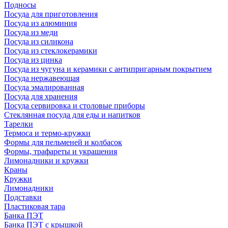
Подносы
Посуда для приготовления
Посуда из алюминия
Посуда из меди
Посуда из силикона
Посуда из стеклокерамики
Посуда из цинка
Посуда из чугуна и керамики с антипригарным покрытием
Посуда нержавеющая
Посуда эмалированная
Посуда для хранения
Посуда сервировка и столовые приборы
Стеклянная посуда для еды и напитков
Тарелки
Термоса и термо-кружки
Формы для пельменей и колбасок
Формы, трафареты и украшения
Лимонадники и кружки
Краны
Кружки
Лимонадники
Подставки
Пластиковая тара
Банка ПЭТ
Банка ПЭТ с крышкой