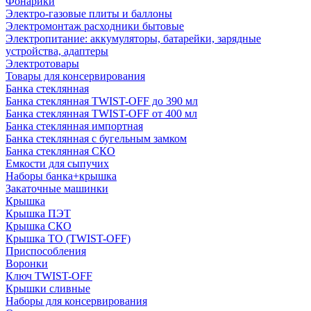
Фонарики
Электро-газовые плиты и баллоны
Электромонтаж расходники бытовые
Электропитание: аккумуляторы, батарейки, зарядные
устройства, адаптеры
Электротовары
Товары для консервирования
Банка стеклянная
Банка стеклянная TWIST-OFF до 390 мл
Банка стеклянная TWIST-OFF от 400 мл
Банка стеклянная импортная
Банка стеклянная с бугельным замком
Банка стеклянная СКО
Емкости для сыпучих
Наборы банка+крышка
Закаточные машинки
Крышка
Крышка ПЭТ
Крышка СКО
Крышка ТО (TWIST-OFF)
Приспособления
Воронки
Ключ TWIST-OFF
Крышки сливные
Наборы для консервирования