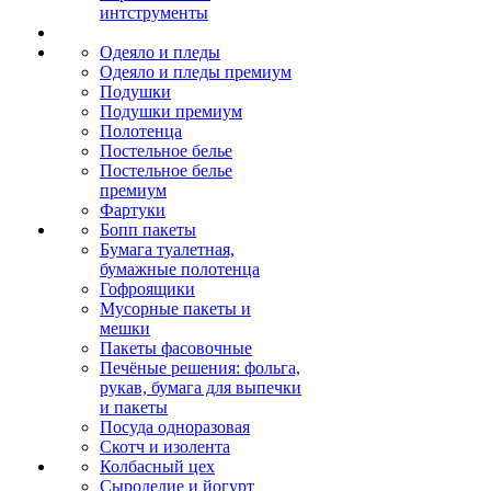
интструменты
Одеяло и пледы
Одеяло и пледы премиум
Подушки
Подушки премиум
Полотенца
Постельное белье
Постельное белье
премиум
Фартуки
Бопп пакеты
Бумага туалетная,
бумажные полотенца
Гофроящики
Мусорные пакеты и
мешки
Пакеты фасовочные
Печёные решения: фольга,
рукав, бумага для выпечки
и пакеты
Посуда одноразовая
Скотч и изолента
Колбасный цех
Сыроделие и йогурт