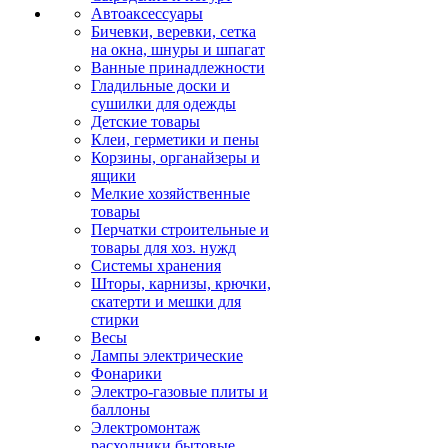
Автоаксессуары
Бичевки, веревки, сетка
на окна, шнуры и шпагат
Ванные принадлежности
Гладильные доски и
сушилки для одежды
Детские товары
Клеи, герметики и пены
Корзины, органайзеры и
ящики
Мелкие хозяйственные
товары
Перчатки строительные и
товары для хоз. нужд
Системы хранения
Шторы, карнизы, крючки,
скатерти и мешки для
стирки
Весы
Лампы электрические
Фонарики
Электро-газовые плиты и
баллоны
Электромонтаж
расходники бытовые