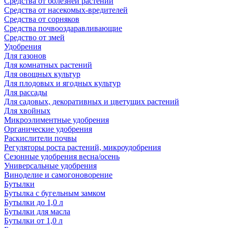
Средства от болезней растений
Средства от насекомых-вредителей
Средства от сорняков
Средства почвооздаравливающие
Средство от змей
Удобрения
Для газонов
Для комнатных растений
Для овощных культур
Для плодовых и ягодных культур
Для рассады
Для садовых, декоративных и цветущих растений
Для хвойных
Микроэлиментные удобрения
Органические удобрения
Раскислители почвы
Регуляторы роста растений, микроудобрения
Сезонные удобрения весна/осень
Универсальные удобрения
Виноделие и самогоноворение
Бутылки
Бутылка с бугельным замком
Бутылки до 1,0 л
Бутылки для масла
Бутылки от 1,0 л