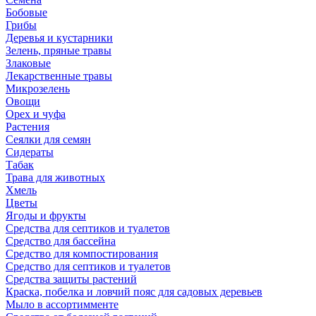
Бобовые
Грибы
Деревья и кустарники
Зелень, пряные травы
Злаковые
Лекарственные травы
Микрозелень
Овощи
Орех и чуфа
Растения
Сеялки для семян
Сидераты
Табак
Трава для животных
Хмель
Цветы
Ягоды и фрукты
Средства для септиков и туалетов
Средство для бассейна
Средство для компостирования
Средство для септиков и туалетов
Средства защиты растений
Краска, побелка и ловчий пояс для садовых деревьев
Мыло в ассортимменте