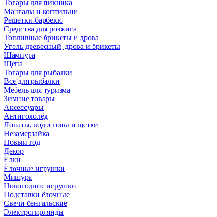
Товары для пикника
Мангалы и коптильни
Решетки-барбекю
Средства для розжига
Топливные брикеты и дрова
Уголь древесный, дрова и брикеты
Шампура
Щепа
Товары для рыбалки
Все для рыбалки
Мебель для туризма
Зимние товары
Аксессуары
Антигололёд
Лопаты, водосгоны и щетки
Незамерзайка
Новый год
Декор
Ёлки
Ёлочные игрушки
Мишура
Новогодние игрушки
Подставки ёлочные
Свечи бенгальские
Электрогирлянды