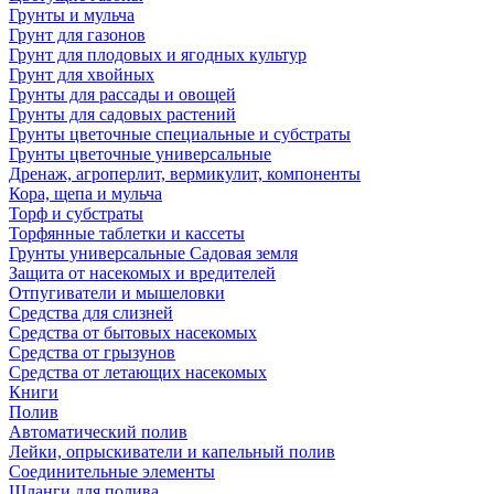
Грунты и мульча
Грунт для газонов
Грунт для плодовых и ягодных культур
Грунт для хвойных
Грунты для рассады и овощей
Грунты для садовых растений
Грунты цветочные специальные и субстраты
Грунты цветочные универсальные
Дренаж, агроперлит, вермикулит, компоненты
Кора, щепа и мульча
Торф и субстраты
Торфянные таблетки и кассеты
Грунты универсальные Садовая земля
Защита от насекомых и вредителей
Отпугиватели и мышеловки
Средства для слизней
Средства от бытовых насекомых
Средства от грызунов
Средства от летающих насекомых
Книги
Полив
Автоматический полив
Лейки, опрыскиватели и капельный полив
Соединительные элементы
Шланги для полива