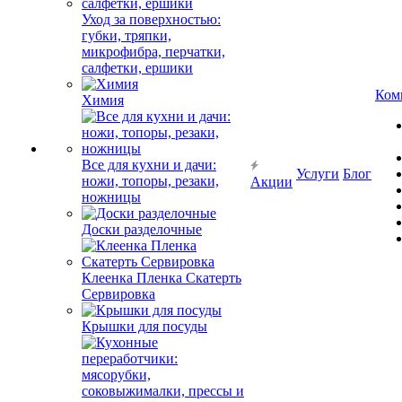
Уход за поверхностью:
губки, тряпки,
микрофибра, перчатки,
салфетки, ершики
Ком
Химия
Все для кухни и дачи:
Услуги
Блог
ножи, топоры, резаки,
Акции
ножницы
Доски разделочные
Клеенка Пленка Скатерть
Сервировка
Крышки для посуды