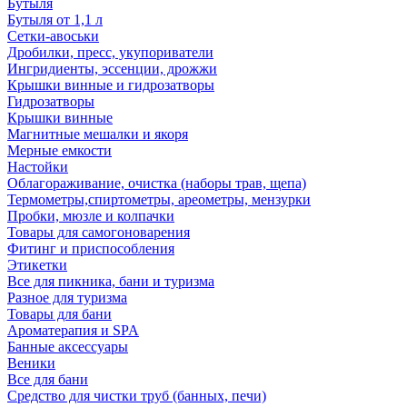
Бутыля
Бутыля от 1,1 л
Сетки-авоськи
Дробилки, пресс, укупориватели
Ингридиенты, эссенции, дрожжи
Крышки винные и гидрозатворы
Гидрозатворы
Крышки винные
Магнитные мешалки и якоря
Мерные емкости
Настойки
Облагораживание, очистка (наборы трав, щепа)
Термометры,спиртометры, ареометры, мензурки
Пробки, мюзле и колпачки
Товары для самогоноварения
Фитинг и приспособления
Этикетки
Все для пикника, бани и туризма
Разное для туризма
Товары для бани
Ароматерапия и SPA
Банные аксессуары
Веники
Все для бани
Средство для чистки труб (банных, печи)