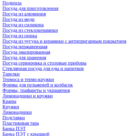
Подносы
Посуда для приготовления
Посуда из алюминия
Посуда из меди
Посуда из силикона
Посуда из стеклокерамики
Посуда из цинка
Посуда из чугуна и керамики с антипригарным покрытием
Посуда нержавеющая
Посуда эмалированная
Посуда для хранения
Посуда сервировка и столовые приборы
Стеклянная посуда для еды и напитков
Тарелки
Термоса и термо-кружки
Формы для пельменей и колбасок
Формы, трафареты и украшения
Лимонадники и кружки
Краны
Кружки
Лимонадники
Подставки
Пластиковая тара
Банка ПЭТ
Банка ПЭТ с крышкой