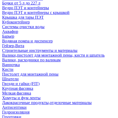
Бочки от 5 л до 227 л
Ведро ПЭТ и контейнеры
Ведро ПЭТ и контейнеры с крышкой
Крышка для тары ПЭТ
Кубоконтейнер
Системы очистки воды
Аквафор
Барьер
Водяная помпа и диспенсер
Гейзер-Вита
Строительные инструменты и материалы
Валики,пистолет для монтажной пены, кисти и шпатель
Валики, расходники по валикам
Ванночка
Кисти
Пистолет для монтажной пены
Шпатели
Гвозди и гайки (FIT)
Крупная фасовка
Мелкая фасовка
Хомуты и фум ленты
Лакокрасочные продукты,отделочные материалы
Антисептики
Гидроизоляция
Грунтовки