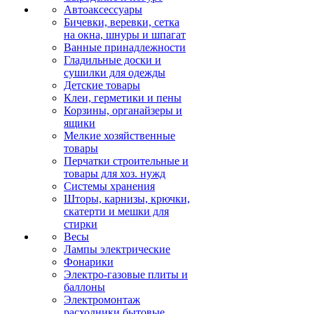
Автоаксессуары
Бичевки, веревки, сетка
на окна, шнуры и шпагат
Ванные принадлежности
Гладильные доски и
сушилки для одежды
Детские товары
Клеи, герметики и пены
Корзины, органайзеры и
ящики
Мелкие хозяйственные
товары
Перчатки строительные и
товары для хоз. нужд
Системы хранения
Шторы, карнизы, крючки,
скатерти и мешки для
стирки
Весы
Лампы электрические
Фонарики
Электро-газовые плиты и
баллоны
Электромонтаж
расходники бытовые