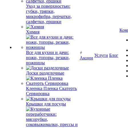
Уход за поверхностью:
губки, тряпки,
микрофибра, перчатки,
салфетки, ершики
Ком
Химия
Все для кухни и дачи:
Услуги
Блог
ножи, топоры, резаки,
Акции
ножницы
Доски разделочные
Клеенка Пленка Скатерть
Сервировка
Крышки для посуды