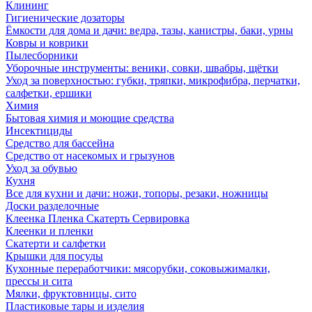
Клининг
Гигиенические дозаторы
Ёмкости для дома и дачи: ведра, тазы, канистры, баки, урны
Ковры и коврики
Пылесборники
Уборочные инструменты: веники, совки, швабры, щётки
Уход за поверхностью: губки, тряпки, микрофибра, перчатки,
салфетки, ершики
Химия
Бытовая химия и моющие средства
Инсектициды
Средство для бассейна
Средство от насекомых и грызунов
Уход за обувью
Кухня
Все для кухни и дачи: ножи, топоры, резаки, ножницы
Доски разделочные
Клеенка Пленка Скатерть Сервировка
Клеенки и пленки
Скатерти и салфетки
Крышки для посуды
Кухонные переработчики: мясорубки, соковыжималки,
прессы и сита
Мялки, фруктовницы, сито
Пластиковые тары и изделия