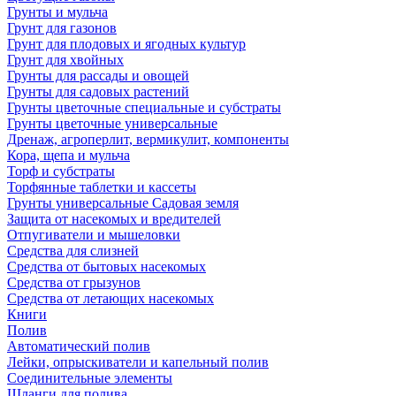
Грунты и мульча
Грунт для газонов
Грунт для плодовых и ягодных культур
Грунт для хвойных
Грунты для рассады и овощей
Грунты для садовых растений
Грунты цветочные специальные и субстраты
Грунты цветочные универсальные
Дренаж, агроперлит, вермикулит, компоненты
Кора, щепа и мульча
Торф и субстраты
Торфянные таблетки и кассеты
Грунты универсальные Садовая земля
Защита от насекомых и вредителей
Отпугиватели и мышеловки
Средства для слизней
Средства от бытовых насекомых
Средства от грызунов
Средства от летающих насекомых
Книги
Полив
Автоматический полив
Лейки, опрыскиватели и капельный полив
Соединительные элементы
Шланги для полива