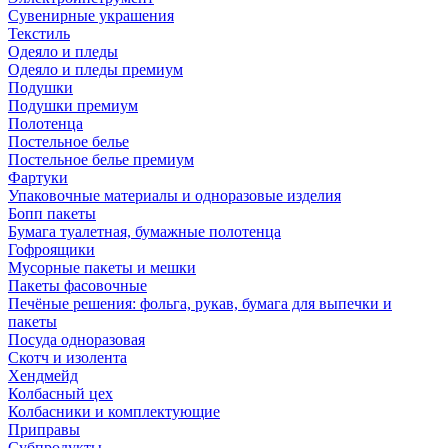
Сувенирные украшения
Текстиль
Одеяло и пледы
Одеяло и пледы премиум
Подушки
Подушки премиум
Полотенца
Постельное белье
Постельное белье премиум
Фартуки
Упаковочные материалы и одноразовые изделия
Бопп пакеты
Бумага туалетная, бумажные полотенца
Гофроящики
Мусорные пакеты и мешки
Пакеты фасовочные
Печёные решения: фольга, рукав, бумага для выпечки и
пакеты
Посуда одноразовая
Скотч и изолента
Хендмейд
Колбасный цех
Колбасники и комплектующие
Приправы
Субпродукты