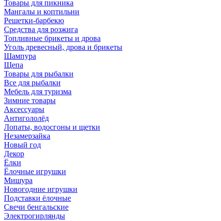
Товары для пикника
Мангалы и коптильни
Решетки-барбекю
Средства для розжига
Топливные брикеты и дрова
Уголь древесный, дрова и брикеты
Шампура
Щепа
Товары для рыбалки
Все для рыбалки
Мебель для туризма
Зимние товары
Аксессуары
Антигололёд
Лопаты, водосгоны и щетки
Незамерзайка
Новый год
Декор
Ёлки
Ёлочные игрушки
Мишура
Новогодние игрушки
Подставки ёлочные
Свечи бенгальские
Электрогирлянды