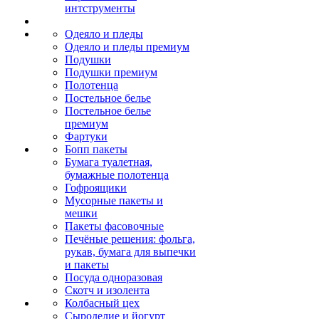
интструменты
Одеяло и пледы
Одеяло и пледы премиум
Подушки
Подушки премиум
Полотенца
Постельное белье
Постельное белье
премиум
Фартуки
Бопп пакеты
Бумага туалетная,
бумажные полотенца
Гофроящики
Мусорные пакеты и
мешки
Пакеты фасовочные
Печёные решения: фольга,
рукав, бумага для выпечки
и пакеты
Посуда одноразовая
Скотч и изолента
Колбасный цех
Сыроделие и йогурт