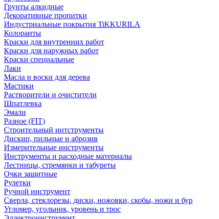
Грунты алкидные
Декоративные пропитки
Индустриальные покрытия TiKKURILA
Колоранты
Краски для внутренних работ
Краски для наружных работ
Краски специальные
Лаки
Масла и воски для дерева
Мастики
Растворители и очистители
Шпатлевка
Эмали
Разное (FIT)
Строительный интструменты
Дискип, пильные и аброзив
Измерительные инструменты
Инструменты и расходные материалы
Лестницы, стремянки и табуреты
Очки защитные
Рулетки
Ручной инструмент
Сверла, стеклорезы, диски, ножовки, скобы, ножи и бур
Угломер, угольник, уровень и трос
Эллектроинструмент