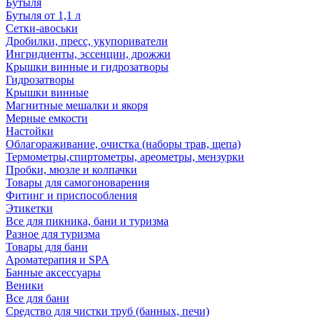
Бутыля
Бутыля от 1,1 л
Сетки-авоськи
Дробилки, пресс, укупориватели
Ингридиенты, эссенции, дрожжи
Крышки винные и гидрозатворы
Гидрозатворы
Крышки винные
Магнитные мешалки и якоря
Мерные емкости
Настойки
Облагораживание, очистка (наборы трав, щепа)
Термометры,спиртометры, ареометры, мензурки
Пробки, мюзле и колпачки
Товары для самогоноварения
Фитинг и приспособления
Этикетки
Все для пикника, бани и туризма
Разное для туризма
Товары для бани
Ароматерапия и SPA
Банные аксессуары
Веники
Все для бани
Средство для чистки труб (банных, печи)