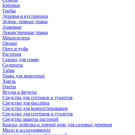
Бобовые
Грибы
Деревья и кустарники
Зелень, пряные травы
Злаковые
Лекарственные травы
Микрозелень
Овощи
Орех и чуфа
Растения
Сеялки для семян
Сидераты
Табак
Трава для животных
Хмель
Цветы
Ягоды и фрукты
Средства для септиков и туалетов
Средство для бассейна
Средство для компостирования
Средство для септиков и туалетов
Средства защиты растений
Краска, побелка и ловчий пояс для садовых деревьев
Мыло в ассортимменте