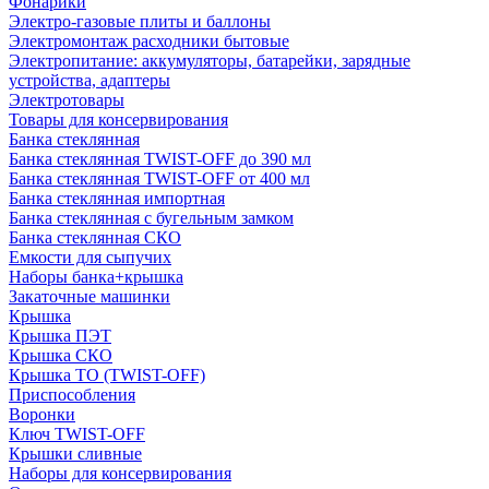
Фонарики
Электро-газовые плиты и баллоны
Электромонтаж расходники бытовые
Электропитание: аккумуляторы, батарейки, зарядные
устройства, адаптеры
Электротовары
Товары для консервирования
Банка стеклянная
Банка стеклянная TWIST-OFF до 390 мл
Банка стеклянная TWIST-OFF от 400 мл
Банка стеклянная импортная
Банка стеклянная с бугельным замком
Банка стеклянная СКО
Емкости для сыпучих
Наборы банка+крышка
Закаточные машинки
Крышка
Крышка ПЭТ
Крышка СКО
Крышка ТО (TWIST-OFF)
Приспособления
Воронки
Ключ TWIST-OFF
Крышки сливные
Наборы для консервирования