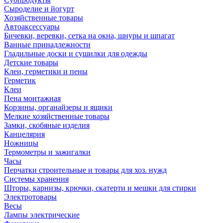
Сыроделие и йогурт
Хозяйственные товары
Автоаксессуары
Бичевки, веревки, сетка на окна, шнуры и шпагат
Ванные принадлежности
Гладильные доски и сушилки для одежды
Детские товары
Клеи, герметики и пены
Герметик
Клеи
Пена монтажная
Корзины, органайзеры и ящики
Мелкие хозяйственные товары
Замки, скобяные изделия
Канцелярия
Ножницы
Термометры и зажигалки
Часы
Перчатки строительные и товары для хоз. нужд
Системы хранения
Шторы, карнизы, крючки, скатерти и мешки для стирки
Электротовары
Весы
Лампы электрические