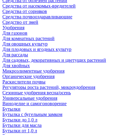
Средства от болезней растений
Средства от насекомых-вредителей
Средства от сорняков
Средства почвооздаравливающие
Средство от змей
Удобрения
Для газонов
Для комнатных растений
Для овощных культур
Для плодовых и ягодных культур
Для рассады
Для садовых, декоративных и цветущих растений
Для хвойных
Микроэлиментные удобрения
Органические удобрения
Раскислители почвы
Регуляторы роста растений, микроудобрения
Сезонные удобрения весна/осень
Универсальные удобрения
Виноделие и самогоноворение
Бутылки
Бутылка с бугельным замком
Бутылки до 1,0 л
Бутылки для масла
Бутылки от 1,0 л