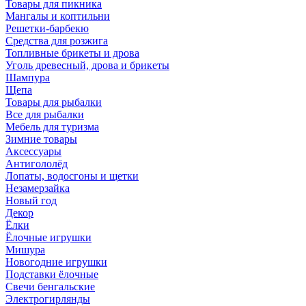
Товары для пикника
Мангалы и коптильни
Решетки-барбекю
Средства для розжига
Топливные брикеты и дрова
Уголь древесный, дрова и брикеты
Шампура
Щепа
Товары для рыбалки
Все для рыбалки
Мебель для туризма
Зимние товары
Аксессуары
Антигололёд
Лопаты, водосгоны и щетки
Незамерзайка
Новый год
Декор
Ёлки
Ёлочные игрушки
Мишура
Новогодние игрушки
Подставки ёлочные
Свечи бенгальские
Электрогирлянды