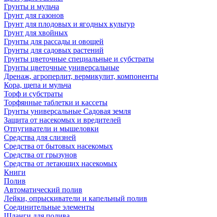
Грунты и мульча
Грунт для газонов
Грунт для плодовых и ягодных культур
Грунт для хвойных
Грунты для рассады и овощей
Грунты для садовых растений
Грунты цветочные специальные и субстраты
Грунты цветочные универсальные
Дренаж, агроперлит, вермикулит, компоненты
Кора, щепа и мульча
Торф и субстраты
Торфянные таблетки и кассеты
Грунты универсальные Садовая земля
Защита от насекомых и вредителей
Отпугиватели и мышеловки
Средства для слизней
Средства от бытовых насекомых
Средства от грызунов
Средства от летающих насекомых
Книги
Полив
Автоматический полив
Лейки, опрыскиватели и капельный полив
Соединительные элементы
Шланги для полива