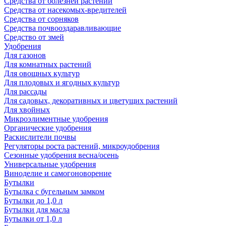
Средства от болезней растений
Средства от насекомых-вредителей
Средства от сорняков
Средства почвооздаравливающие
Средство от змей
Удобрения
Для газонов
Для комнатных растений
Для овощных культур
Для плодовых и ягодных культур
Для рассады
Для садовых, декоративных и цветущих растений
Для хвойных
Микроэлиментные удобрения
Органические удобрения
Раскислители почвы
Регуляторы роста растений, микроудобрения
Сезонные удобрения весна/осень
Универсальные удобрения
Виноделие и самогоноворение
Бутылки
Бутылка с бугельным замком
Бутылки до 1,0 л
Бутылки для масла
Бутылки от 1,0 л