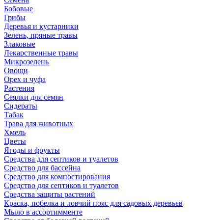
Бобовые
Грибы
Деревья и кустарники
Зелень, пряные травы
Злаковые
Лекарственные травы
Микрозелень
Овощи
Орех и чуфа
Растения
Сеялки для семян
Сидераты
Табак
Трава для животных
Хмель
Цветы
Ягоды и фрукты
Средства для септиков и туалетов
Средство для бассейна
Средство для компостирования
Средство для септиков и туалетов
Средства защиты растений
Краска, побелка и ловчий пояс для садовых деревьев
Мыло в ассортимменте