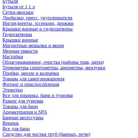
Бутыля
Бутыля от 1,1 л
Сетки-авоськи
Дробилки, пресс, укупориватели
Ингридиенты, эссенции, дрожжи
Крышки винные и гидрозатворы
Гидрозатворы
Крышки винные
Магнитные мешалки и якоря
Мерные емкости
Настойки
Облагораживание, очистка (наборы трав, щепа)
Термометры,спиртометры, ареометры, мензурки
Пробки, мюзле и колпачки
Товары для самогоноварения
Фитинг и приспособления
Этикетки
Все для пикника, бани и туризма
Разное для туризма
Товары для бани
Ароматерапия и SPA
Банные аксессуары
Веники
Все для бани
Средство для чистки труб (банных, печи)