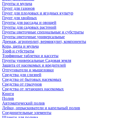
Грунты и мульча
Грунт для газонов
Грунт для плодовых и ягодных культур
Грунт для хвойных
Грунты для рассады и овощей
Грунты для садовых растений
Грунты цветочные специальные и субстраты
Грунты цветочные универсальные
Дренаж, агроперлит, вермикулит, компоненты
Кора, щепа и мульча
Торф и субстраты
Торфянные таблетки и кассеты
Грунты универсальные Садовая земля
Защита от насекомых и вредителей
Отпугиватели и мышеловки
Средства для слизней
Средства от бытовых насекомых
Средства от грызунов
Средства от летающих насекомых
Книги
Полив
Автоматический полив
Лейки, опрыскиватели и капельный полив
Соединительные элементы
Шланги для полива