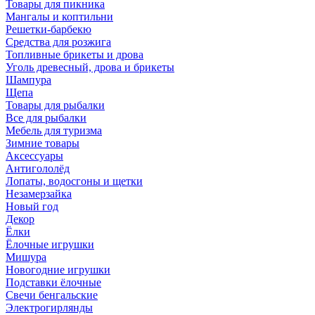
Товары для пикника
Мангалы и коптильни
Решетки-барбекю
Средства для розжига
Топливные брикеты и дрова
Уголь древесный, дрова и брикеты
Шампура
Щепа
Товары для рыбалки
Все для рыбалки
Мебель для туризма
Зимние товары
Аксессуары
Антигололёд
Лопаты, водосгоны и щетки
Незамерзайка
Новый год
Декор
Ёлки
Ёлочные игрушки
Мишура
Новогодние игрушки
Подставки ёлочные
Свечи бенгальские
Электрогирлянды