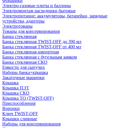
Фонарики
Электро-газовые плиты и баллоны
Электромонтаж расходники бытовые
Электропитание: аккумуляторы, батарейки, зарядные
устройства, адаптеры
Электротовары
Товары для консервирования
Банка стеклянная
Банка стеклянная TWIST-OFF до 390 мл
Банка стеклянная TWIST-OFF от 400 мл
Банка стеклянная импортная
Банка стеклянная с бугельным замком
Банка стеклянная СКО
Емкости для сыпучих
Наборы банка+крышка
Закаточные машинки
Крышка
Крышка ПЭТ
Крышка СКО
Крышка ТО (TWIST-OFF)
Приспособления
Воронки
Ключ TWIST-OFF
Крышки сливные
Наборы для консервирования