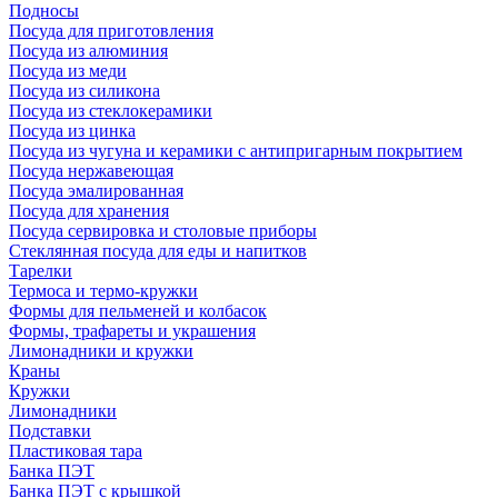
Подносы
Посуда для приготовления
Посуда из алюминия
Посуда из меди
Посуда из силикона
Посуда из стеклокерамики
Посуда из цинка
Посуда из чугуна и керамики с антипригарным покрытием
Посуда нержавеющая
Посуда эмалированная
Посуда для хранения
Посуда сервировка и столовые приборы
Стеклянная посуда для еды и напитков
Тарелки
Термоса и термо-кружки
Формы для пельменей и колбасок
Формы, трафареты и украшения
Лимонадники и кружки
Краны
Кружки
Лимонадники
Подставки
Пластиковая тара
Банка ПЭТ
Банка ПЭТ с крышкой