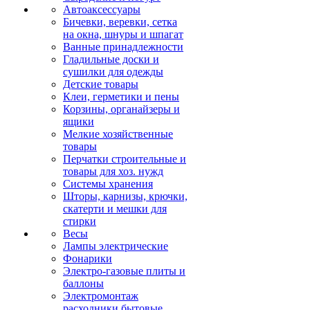
Автоаксессуары
Бичевки, веревки, сетка
на окна, шнуры и шпагат
Ванные принадлежности
Гладильные доски и
сушилки для одежды
Детские товары
Клеи, герметики и пены
Корзины, органайзеры и
ящики
Мелкие хозяйственные
товары
Перчатки строительные и
товары для хоз. нужд
Системы хранения
Шторы, карнизы, крючки,
скатерти и мешки для
стирки
Весы
Лампы электрические
Фонарики
Электро-газовые плиты и
баллоны
Электромонтаж
расходники бытовые