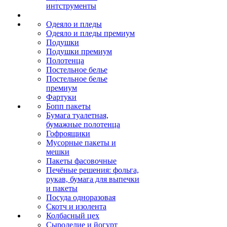
интструменты
Одеяло и пледы
Одеяло и пледы премиум
Подушки
Подушки премиум
Полотенца
Постельное белье
Постельное белье
премиум
Фартуки
Бопп пакеты
Бумага туалетная,
бумажные полотенца
Гофроящики
Мусорные пакеты и
мешки
Пакеты фасовочные
Печёные решения: фольга,
рукав, бумага для выпечки
и пакеты
Посуда одноразовая
Скотч и изолента
Колбасный цех
Сыроделие и йогурт