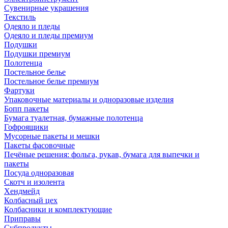
Сувенирные украшения
Текстиль
Одеяло и пледы
Одеяло и пледы премиум
Подушки
Подушки премиум
Полотенца
Постельное белье
Постельное белье премиум
Фартуки
Упаковочные материалы и одноразовые изделия
Бопп пакеты
Бумага туалетная, бумажные полотенца
Гофроящики
Мусорные пакеты и мешки
Пакеты фасовочные
Печёные решения: фольга, рукав, бумага для выпечки и
пакеты
Посуда одноразовая
Скотч и изолента
Хендмейд
Колбасный цех
Колбасники и комплектующие
Приправы
Субпродукты