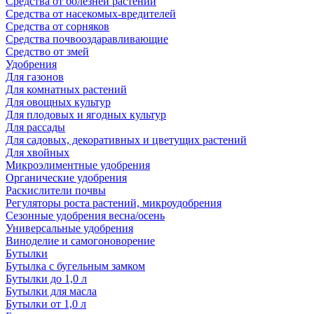
Средства от болезней растений
Средства от насекомых-вредителей
Средства от сорняков
Средства почвооздаравливающие
Средство от змей
Удобрения
Для газонов
Для комнатных растений
Для овощных культур
Для плодовых и ягодных культур
Для рассады
Для садовых, декоративных и цветущих растений
Для хвойных
Микроэлиментные удобрения
Органические удобрения
Раскислители почвы
Регуляторы роста растений, микроудобрения
Сезонные удобрения весна/осень
Универсальные удобрения
Виноделие и самогоноворение
Бутылки
Бутылка с бугельным замком
Бутылки до 1,0 л
Бутылки для масла
Бутылки от 1,0 л