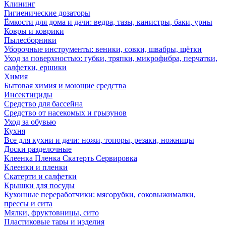
Клининг
Гигиенические дозаторы
Ёмкости для дома и дачи: ведра, тазы, канистры, баки, урны
Ковры и коврики
Пылесборники
Уборочные инструменты: веники, совки, швабры, щётки
Уход за поверхностью: губки, тряпки, микрофибра, перчатки,
салфетки, ершики
Химия
Бытовая химия и моющие средства
Инсектициды
Средство для бассейна
Средство от насекомых и грызунов
Уход за обувью
Кухня
Все для кухни и дачи: ножи, топоры, резаки, ножницы
Доски разделочные
Клеенка Пленка Скатерть Сервировка
Клеенки и пленки
Скатерти и салфетки
Крышки для посуды
Кухонные переработчики: мясорубки, соковыжималки,
прессы и сита
Мялки, фруктовницы, сито
Пластиковые тары и изделия