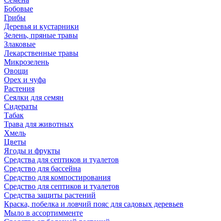
Бобовые
Грибы
Деревья и кустарники
Зелень, пряные травы
Злаковые
Лекарственные травы
Микрозелень
Овощи
Орех и чуфа
Растения
Сеялки для семян
Сидераты
Табак
Трава для животных
Хмель
Цветы
Ягоды и фрукты
Средства для септиков и туалетов
Средство для бассейна
Средство для компостирования
Средство для септиков и туалетов
Средства защиты растений
Краска, побелка и ловчий пояс для садовых деревьев
Мыло в ассортимменте