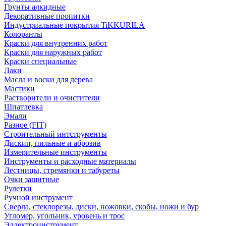
Грунты алкидные
Декоративные пропитки
Индустриальные покрытия TiKKURILA
Колоранты
Краски для внутренних работ
Краски для наружных работ
Краски специальные
Лаки
Масла и воски для дерева
Мастики
Растворители и очистители
Шпатлевка
Эмали
Разное (FIT)
Строительный интструменты
Дискип, пильные и аброзив
Измерительные инструменты
Инструменты и расходные материалы
Лестницы, стремянки и табуреты
Очки защитные
Рулетки
Ручной инструмент
Сверла, стеклорезы, диски, ножовки, скобы, ножи и бур
Угломер, угольник, уровень и трос
Эллектроинструмент