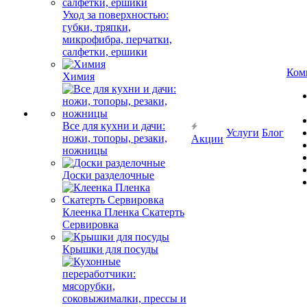
Уход за поверхностью:
губки, тряпки,
микрофибра, перчатки,
салфетки, ершики
Ком
Химия
Все для кухни и дачи:
Услуги
Блог
ножи, топоры, резаки,
Акции
ножницы
Доски разделочные
Клеенка Пленка Скатерть
Сервировка
Крышки для посуды