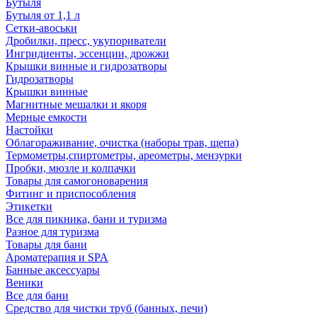
Бутыля
Бутыля от 1,1 л
Сетки-авоськи
Дробилки, пресс, укупориватели
Ингридиенты, эссенции, дрожжи
Крышки винные и гидрозатворы
Гидрозатворы
Крышки винные
Магнитные мешалки и якоря
Мерные емкости
Настойки
Облагораживание, очистка (наборы трав, щепа)
Термометры,спиртометры, ареометры, мензурки
Пробки, мюзле и колпачки
Товары для самогоноварения
Фитинг и приспособления
Этикетки
Все для пикника, бани и туризма
Разное для туризма
Товары для бани
Ароматерапия и SPA
Банные аксессуары
Веники
Все для бани
Средство для чистки труб (банных, печи)