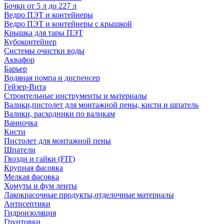
Бочки от 5 л до 227 л
Ведро ПЭТ и контейнеры
Ведро ПЭТ и контейнеры с крышкой
Крышка для тары ПЭТ
Кубоконтейнер
Системы очистки воды
Аквафор
Барьер
Водяная помпа и диспенсер
Гейзер-Вита
Строительные инструменты и материалы
Валики,пистолет для монтажной пены, кисти и шпатель
Валики, расходники по валикам
Ванночка
Кисти
Пистолет для монтажной пены
Шпатели
Гвозди и гайки (FIT)
Крупная фасовка
Мелкая фасовка
Хомуты и фум ленты
Лакокрасочные продукты,отделочные материалы
Антисептики
Гидроизоляция
Грунтовки