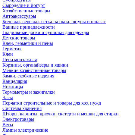
Сыроделие и йогурт
Хозяйственные товары
Автоаксессуары
Бичевки, веревки, сетка на окна, шнуры и шпагат
Ванные принадлежности
Гладильные доски и сушилки для одежды
Детские товары
Клеи, герметики и пены
Герметик
Клеи
Пена монтажная
Корзины, органайзеры и ящики
Мелкие хозяйственные товары
Замки, скобяные изделия
Канцелярия
Ножницы
Термометры и зажигалки
Часы
Перчатки строительные и товары для хоз. нужд
Системы хранения
Шторы, карнизы, крючки, скатерти и мешки для стирки
Электротовары
Весы
Лампы электрические