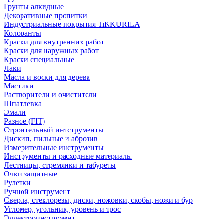
Грунты алкидные
Декоративные пропитки
Индустриальные покрытия TiKKURILA
Колоранты
Краски для внутренних работ
Краски для наружных работ
Краски специальные
Лаки
Масла и воски для дерева
Мастики
Растворители и очистители
Шпатлевка
Эмали
Разное (FIT)
Строительный интструменты
Дискип, пильные и аброзив
Измерительные инструменты
Инструменты и расходные материалы
Лестницы, стремянки и табуреты
Очки защитные
Рулетки
Ручной инструмент
Сверла, стеклорезы, диски, ножовки, скобы, ножи и бур
Угломер, угольник, уровень и трос
Эллектроинструмент