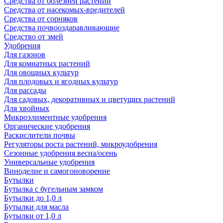
Средства от болезней растений
Средства от насекомых-вредителей
Средства от сорняков
Средства почвооздаравливающие
Средство от змей
Удобрения
Для газонов
Для комнатных растений
Для овощных культур
Для плодовых и ягодных культур
Для рассады
Для садовых, декоративных и цветущих растений
Для хвойных
Микроэлиментные удобрения
Органические удобрения
Раскислители почвы
Регуляторы роста растений, микроудобрения
Сезонные удобрения весна/осень
Универсальные удобрения
Виноделие и самогоноворение
Бутылки
Бутылка с бугельным замком
Бутылки до 1,0 л
Бутылки для масла
Бутылки от 1,0 л