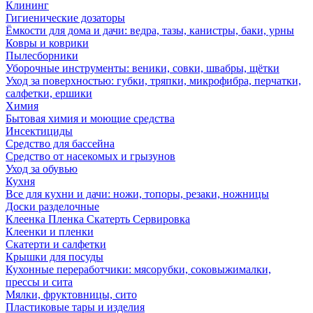
Клининг
Гигиенические дозаторы
Ёмкости для дома и дачи: ведра, тазы, канистры, баки, урны
Ковры и коврики
Пылесборники
Уборочные инструменты: веники, совки, швабры, щётки
Уход за поверхностью: губки, тряпки, микрофибра, перчатки,
салфетки, ершики
Химия
Бытовая химия и моющие средства
Инсектициды
Средство для бассейна
Средство от насекомых и грызунов
Уход за обувью
Кухня
Все для кухни и дачи: ножи, топоры, резаки, ножницы
Доски разделочные
Клеенка Пленка Скатерть Сервировка
Клеенки и пленки
Скатерти и салфетки
Крышки для посуды
Кухонные переработчики: мясорубки, соковыжималки,
прессы и сита
Мялки, фруктовницы, сито
Пластиковые тары и изделия