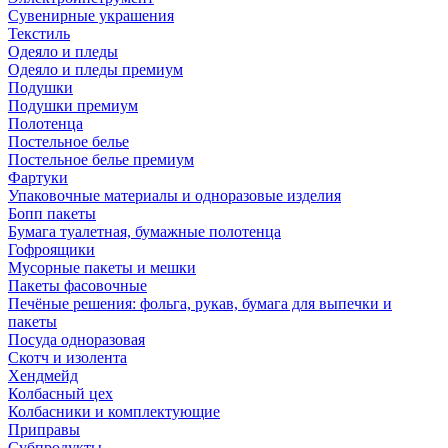
Сувенирные украшения
Текстиль
Одеяло и пледы
Одеяло и пледы премиум
Подушки
Подушки премиум
Полотенца
Постельное белье
Постельное белье премиум
Фартуки
Упаковочные материалы и одноразовые изделия
Бопп пакеты
Бумага туалетная, бумажные полотенца
Гофроящики
Мусорные пакеты и мешки
Пакеты фасовочные
Печёные решения: фольга, рукав, бумага для выпечки и
пакеты
Посуда одноразовая
Скотч и изолента
Хендмейд
Колбасный цех
Колбасники и комплектующие
Приправы
Субпродукты