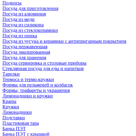
Подносы
Посуда для приготовления
Посуда из алюминия
Посуда из меди
Посуда из силикона
Посуда из стеклокерамики
Посуда из цинка
Посуда из чугуна и керамики с антипригарным покрытием
Посуда нержавеющая
Посуда эмалированная
Посуда для хранения
Посуда сервировка и столовые приборы
Стеклянная посуда для еды и напитков
Тарелки
Термоса и термо-кружки
Формы для пельменей и колбасок
Формы, трафареты и украшения
Лимонадники и кружки
Краны
Кружки
Лимонадники
Подставки
Пластиковая тара
Банка ПЭТ
Банка ПЭТ с крышкой