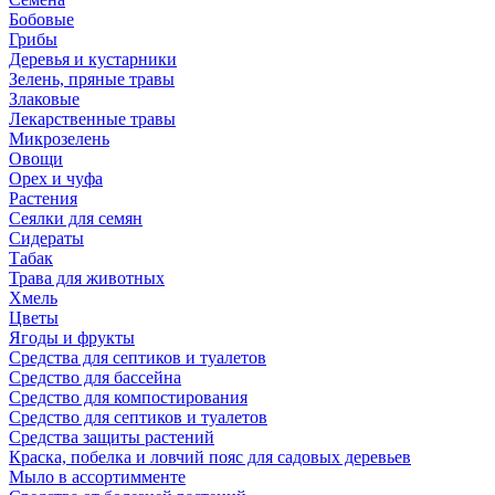
Бобовые
Грибы
Деревья и кустарники
Зелень, пряные травы
Злаковые
Лекарственные травы
Микрозелень
Овощи
Орех и чуфа
Растения
Сеялки для семян
Сидераты
Табак
Трава для животных
Хмель
Цветы
Ягоды и фрукты
Средства для септиков и туалетов
Средство для бассейна
Средство для компостирования
Средство для септиков и туалетов
Средства защиты растений
Краска, побелка и ловчий пояс для садовых деревьев
Мыло в ассортимменте