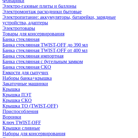
Фонарики
Электро-газовые плиты и баллоны
Электромонтаж расходники бытовые
Электропитание: аккумуляторы, батарейки, зарядные
устройства, адаптеры
Электротовары
Товары для консервирования
Банка стеклянная
Банка стеклянная TWIST-OFF до 390 мл
Банка стеклянная TWIST-OFF от 400 мл
Банка стеклянная импортная
Банка стеклянная с бугельным замком
Банка стеклянная СКО
Емкости для сыпучих
Наборы банка+крышка
Закаточные машинки
Крышка
Крышка ПЭТ
Крышка СКО
Крышка ТО (TWIST-OFF)
Приспособления
Воронки
Ключ TWIST-OFF
Крышки сливные
Наборы для консервирования