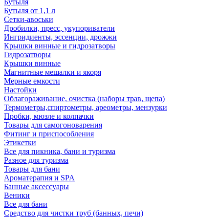
Бутыля
Бутыля от 1,1 л
Сетки-авоськи
Дробилки, пресс, укупориватели
Ингридиенты, эссенции, дрожжи
Крышки винные и гидрозатворы
Гидрозатворы
Крышки винные
Магнитные мешалки и якоря
Мерные емкости
Настойки
Облагораживание, очистка (наборы трав, щепа)
Термометры,спиртометры, ареометры, мензурки
Пробки, мюзле и колпачки
Товары для самогоноварения
Фитинг и приспособления
Этикетки
Все для пикника, бани и туризма
Разное для туризма
Товары для бани
Ароматерапия и SPA
Банные аксессуары
Веники
Все для бани
Средство для чистки труб (банных, печи)