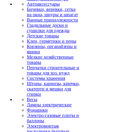
Автоаксессуары
Бичевки, веревки, сетка
на окна, шнуры и шпагат
Ванные принадлежности
Гладильные доски и
сушилки для одежды
Детские товары
Клеи, герметики и пены
Корзины, органайзеры и
ящики
Мелкие хозяйственные
товары
Перчатки строительные и
товары для хоз. нужд
Системы хранения
Шторы, карнизы, крючки,
скатерти и мешки для
стирки
Весы
Лампы электрические
Фонарики
Электро-газовые плиты и
баллоны
Электромонтаж
расходники бытовые