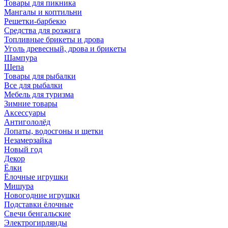
Товары для пикника
Мангалы и коптильни
Решетки-барбекю
Средства для розжига
Топливные брикеты и дрова
Уголь древесный, дрова и брикеты
Шампура
Щепа
Товары для рыбалки
Все для рыбалки
Мебель для туризма
Зимние товары
Аксессуары
Антигололёд
Лопаты, водосгоны и щетки
Незамерзайка
Новый год
Декор
Ёлки
Ёлочные игрушки
Мишура
Новогодние игрушки
Подставки ёлочные
Свечи бенгальские
Электрогирлянды