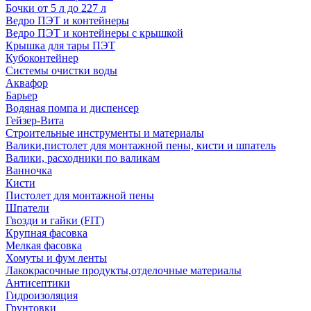
Бочки от 5 л до 227 л
Ведро ПЭТ и контейнеры
Ведро ПЭТ и контейнеры с крышкой
Крышка для тары ПЭТ
Кубоконтейнер
Системы очистки воды
Аквафор
Барьер
Водяная помпа и диспенсер
Гейзер-Вита
Строительные инструменты и материалы
Валики,пистолет для монтажной пены, кисти и шпатель
Валики, расходники по валикам
Ванночка
Кисти
Пистолет для монтажной пены
Шпатели
Гвозди и гайки (FIT)
Крупная фасовка
Мелкая фасовка
Хомуты и фум ленты
Лакокрасочные продукты,отделочные материалы
Антисептики
Гидроизоляция
Грунтовки