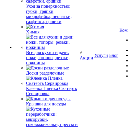
Уход за поверхностью:
губки, тряпки,
микрофибра, перчатки,
салфетки, ершики
Ком
Химия
Все для кухни и дачи:
Услуги
Блог
ножи, топоры, резаки,
Акции
ножницы
Доски разделочные
Клеенка Пленка Скатерть
Сервировка
Крышки для посуды