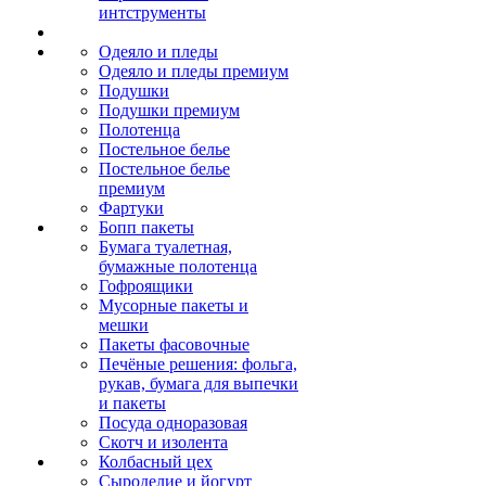
интструменты
Одеяло и пледы
Одеяло и пледы премиум
Подушки
Подушки премиум
Полотенца
Постельное белье
Постельное белье
премиум
Фартуки
Бопп пакеты
Бумага туалетная,
бумажные полотенца
Гофроящики
Мусорные пакеты и
мешки
Пакеты фасовочные
Печёные решения: фольга,
рукав, бумага для выпечки
и пакеты
Посуда одноразовая
Скотч и изолента
Колбасный цех
Сыроделие и йогурт