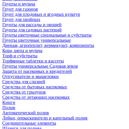
Грунты и мульча
Грунт для газонов
Грунт для плодовых и ягодных культур
Грунт для хвойных
Грунты для рассады и овощей
Грунты для садовых растений
Грунты цветочные специальные и субстраты
Грунты цветочные универсальные
Дренаж, агроперлит, вермикулит, компоненты
Кора, щепа и мульча
Торф и субстраты
Торфянные таблетки и кассеты
Грунты универсальные Садовая земля
Защита от насекомых и вредителей
Отпугиватели и мышеловки
Средства для слизней
Средства от бытовых насекомых
Средства от грызунов
Средства от летающих насекомых
Книги
Полив
Автоматический полив
Лейки, опрыскиватели и капельный полив
Соединительные элементы
Шланги для полива