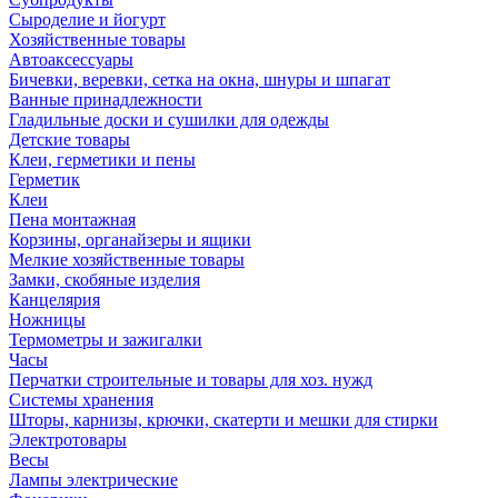
Сыроделие и йогурт
Хозяйственные товары
Автоаксессуары
Бичевки, веревки, сетка на окна, шнуры и шпагат
Ванные принадлежности
Гладильные доски и сушилки для одежды
Детские товары
Клеи, герметики и пены
Герметик
Клеи
Пена монтажная
Корзины, органайзеры и ящики
Мелкие хозяйственные товары
Замки, скобяные изделия
Канцелярия
Ножницы
Термометры и зажигалки
Часы
Перчатки строительные и товары для хоз. нужд
Системы хранения
Шторы, карнизы, крючки, скатерти и мешки для стирки
Электротовары
Весы
Лампы электрические