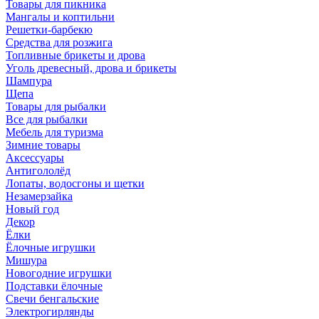
Товары для пикника
Мангалы и коптильни
Решетки-барбекю
Средства для розжига
Топливные брикеты и дрова
Уголь древесный, дрова и брикеты
Шампура
Щепа
Товары для рыбалки
Все для рыбалки
Мебель для туризма
Зимние товары
Аксессуары
Антигололёд
Лопаты, водосгоны и щетки
Незамерзайка
Новый год
Декор
Ёлки
Ёлочные игрушки
Мишура
Новогодние игрушки
Подставки ёлочные
Свечи бенгальские
Электрогирлянды