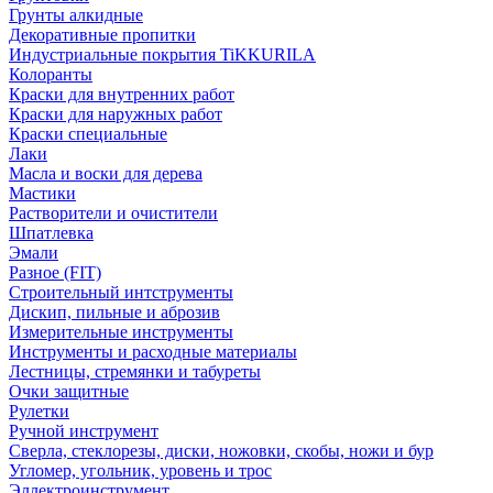
Грунты алкидные
Декоративные пропитки
Индустриальные покрытия TiKKURILA
Колоранты
Краски для внутренних работ
Краски для наружных работ
Краски специальные
Лаки
Масла и воски для дерева
Мастики
Растворители и очистители
Шпатлевка
Эмали
Разное (FIT)
Строительный интструменты
Дискип, пильные и аброзив
Измерительные инструменты
Инструменты и расходные материалы
Лестницы, стремянки и табуреты
Очки защитные
Рулетки
Ручной инструмент
Сверла, стеклорезы, диски, ножовки, скобы, ножи и бур
Угломер, угольник, уровень и трос
Эллектроинструмент