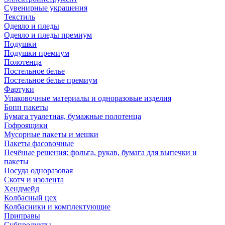
Сувенирные украшения
Текстиль
Одеяло и пледы
Одеяло и пледы премиум
Подушки
Подушки премиум
Полотенца
Постельное белье
Постельное белье премиум
Фартуки
Упаковочные материалы и одноразовые изделия
Бопп пакеты
Бумага туалетная, бумажные полотенца
Гофроящики
Мусорные пакеты и мешки
Пакеты фасовочные
Печёные решения: фольга, рукав, бумага для выпечки и
пакеты
Посуда одноразовая
Скотч и изолента
Хендмейд
Колбасный цех
Колбасники и комплектующие
Приправы
Субпродукты