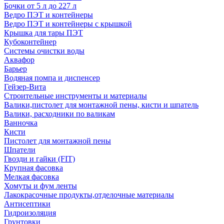
Бочки от 5 л до 227 л
Ведро ПЭТ и контейнеры
Ведро ПЭТ и контейнеры с крышкой
Крышка для тары ПЭТ
Кубоконтейнер
Системы очистки воды
Аквафор
Барьер
Водяная помпа и диспенсер
Гейзер-Вита
Строительные инструменты и материалы
Валики,пистолет для монтажной пены, кисти и шпатель
Валики, расходники по валикам
Ванночка
Кисти
Пистолет для монтажной пены
Шпатели
Гвозди и гайки (FIT)
Крупная фасовка
Мелкая фасовка
Хомуты и фум ленты
Лакокрасочные продукты,отделочные материалы
Антисептики
Гидроизоляция
Грунтовки