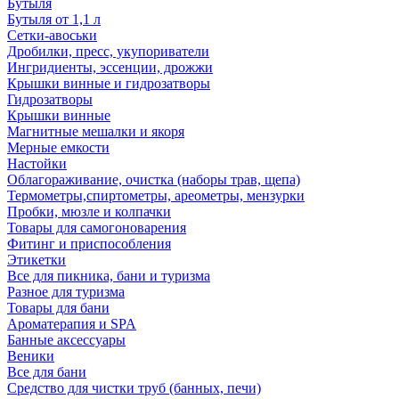
Бутыля
Бутыля от 1,1 л
Сетки-авоськи
Дробилки, пресс, укупориватели
Ингридиенты, эссенции, дрожжи
Крышки винные и гидрозатворы
Гидрозатворы
Крышки винные
Магнитные мешалки и якоря
Мерные емкости
Настойки
Облагораживание, очистка (наборы трав, щепа)
Термометры,спиртометры, ареометры, мензурки
Пробки, мюзле и колпачки
Товары для самогоноварения
Фитинг и приспособления
Этикетки
Все для пикника, бани и туризма
Разное для туризма
Товары для бани
Ароматерапия и SPA
Банные аксессуары
Веники
Все для бани
Средство для чистки труб (банных, печи)