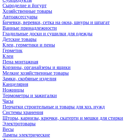
Сыроделие и йогурт
Хозяйственные товары
Автоаксессуары
Бичевки, веревки, сетка на окна, шнуры и шпагат
Ванные принадлежности
Гладильные доски и сушилки для одежды
Детские товары
Клеи, герметики и пены
Герметик
Клеи
Пена монтажная
Корзины, органайзеры и ящики
Мелкие хозяйственные товары
Замки, скобяные изделия
Канцелярия
Ножницы
Термометры и зажигалки
Часы
Перчатки строительные и товары для хоз. нужд
Системы хранения
Шторы, карнизы, крючки, скатерти и мешки для стирки
Электротовары
Весы
Лампы электрические