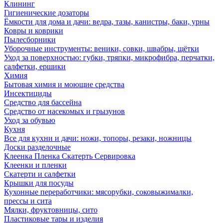
Клининг
Гигиенические дозаторы
Ёмкости для дома и дачи: ведра, тазы, канистры, баки, урны
Ковры и коврики
Пылесборники
Уборочные инструменты: веники, совки, швабры, щётки
Уход за поверхностью: губки, тряпки, микрофибра, перчатки,
салфетки, ершики
Химия
Бытовая химия и моющие средства
Инсектициды
Средство для бассейна
Средство от насекомых и грызунов
Уход за обувью
Кухня
Все для кухни и дачи: ножи, топоры, резаки, ножницы
Доски разделочные
Клеенка Пленка Скатерть Сервировка
Клеенки и пленки
Скатерти и салфетки
Крышки для посуды
Кухонные переработчики: мясорубки, соковыжималки,
прессы и сита
Мялки, фруктовницы, сито
Пластиковые тары и изделия