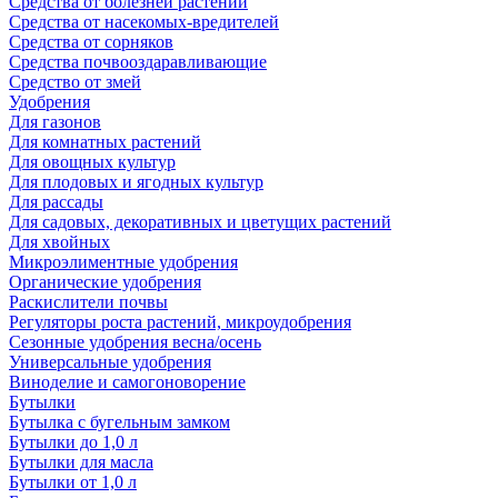
Средства от болезней растений
Средства от насекомых-вредителей
Средства от сорняков
Средства почвооздаравливающие
Средство от змей
Удобрения
Для газонов
Для комнатных растений
Для овощных культур
Для плодовых и ягодных культур
Для рассады
Для садовых, декоративных и цветущих растений
Для хвойных
Микроэлиментные удобрения
Органические удобрения
Раскислители почвы
Регуляторы роста растений, микроудобрения
Сезонные удобрения весна/осень
Универсальные удобрения
Виноделие и самогоноворение
Бутылки
Бутылка с бугельным замком
Бутылки до 1,0 л
Бутылки для масла
Бутылки от 1,0 л