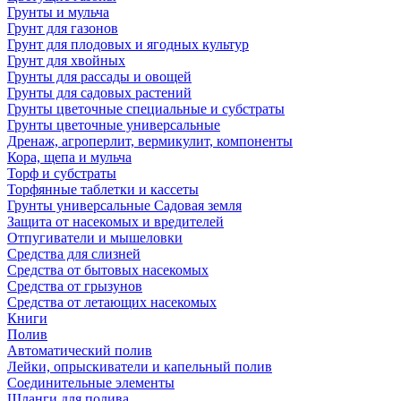
Грунты и мульча
Грунт для газонов
Грунт для плодовых и ягодных культур
Грунт для хвойных
Грунты для рассады и овощей
Грунты для садовых растений
Грунты цветочные специальные и субстраты
Грунты цветочные универсальные
Дренаж, агроперлит, вермикулит, компоненты
Кора, щепа и мульча
Торф и субстраты
Торфянные таблетки и кассеты
Грунты универсальные Садовая земля
Защита от насекомых и вредителей
Отпугиватели и мышеловки
Средства для слизней
Средства от бытовых насекомых
Средства от грызунов
Средства от летающих насекомых
Книги
Полив
Автоматический полив
Лейки, опрыскиватели и капельный полив
Соединительные элементы
Шланги для полива