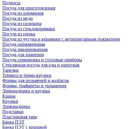
Подносы
Посуда для приготовления
Посуда из алюминия
Посуда из меди
Посуда из силикона
Посуда из стеклокерамики
Посуда из цинка
Посуда из чугуна и керамики с антипригарным покрытием
Посуда нержавеющая
Посуда эмалированная
Посуда для хранения
Посуда сервировка и столовые приборы
Стеклянная посуда для еды и напитков
Тарелки
Термоса и термо-кружки
Формы для пельменей и колбасок
Формы, трафареты и украшения
Лимонадники и кружки
Краны
Кружки
Лимонадники
Подставки
Пластиковая тара
Банка ПЭТ
Банка ПЭТ с крышкой