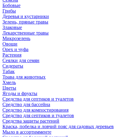
Бобовые
Грибы
Деревья и кустарники
Зелень, пряные травы
Злаковые
Лекарственные травы
Микрозелень
Овощи
Орех и чуфа
Растения
Сеялки для семян
Сидераты
Табак
Трава для животных
Хмель
Цветы
Ягоды и фрукты
Средства для септиков и туалетов
Средство для бассейна
Средство для компостирования
Средство для септиков и туалетов
Средства защиты растений
Краска, побелка и ловчий пояс для садовых деревьев
Мыло в ассортимменте