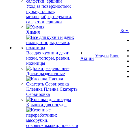
Уход за поверхностью:
губки, тряпки,
микрофибра, перчатки,
салфетки, ершики
Ком
Химия
Все для кухни и дачи:
Услуги
Блог
ножи, топоры, резаки,
Акции
ножницы
Доски разделочные
Клеенка Пленка Скатерть
Сервировка
Крышки для посуды