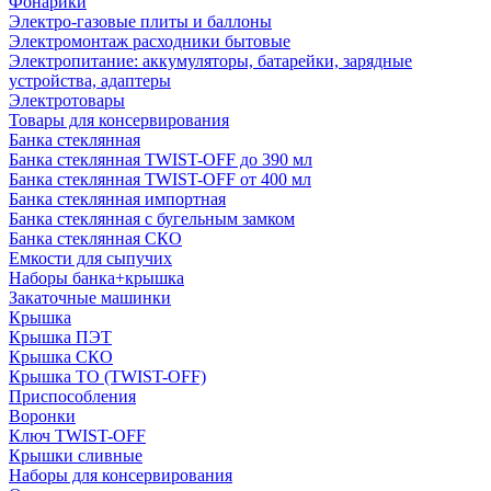
Фонарики
Электро-газовые плиты и баллоны
Электромонтаж расходники бытовые
Электропитание: аккумуляторы, батарейки, зарядные
устройства, адаптеры
Электротовары
Товары для консервирования
Банка стеклянная
Банка стеклянная TWIST-OFF до 390 мл
Банка стеклянная TWIST-OFF от 400 мл
Банка стеклянная импортная
Банка стеклянная с бугельным замком
Банка стеклянная СКО
Емкости для сыпучих
Наборы банка+крышка
Закаточные машинки
Крышка
Крышка ПЭТ
Крышка СКО
Крышка ТО (TWIST-OFF)
Приспособления
Воронки
Ключ TWIST-OFF
Крышки сливные
Наборы для консервирования