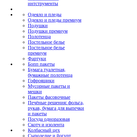
интструменты
Одеяло и пледы
Одеяло и пледы премиум
Подушки
Подушки премиум
Полотенца
Постельное белье
Постельное белье
премиум
Фартуки
Бопп пакеты
Бумага туалетная,
бумажные полотенца
Гофроящики
Мусорные пакеты и
мешки
Пакеты фасовочные
Печёные решения: фольга,
рукав, бумага для выпечки
и пакеты
Посуда одноразовая
Скотч и изолента
Колбасный цех
Сыроделие и йогурт