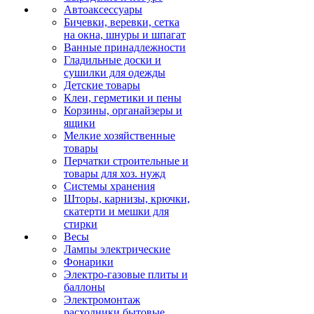
Автоаксессуары
Бичевки, веревки, сетка
на окна, шнуры и шпагат
Ванные принадлежности
Гладильные доски и
сушилки для одежды
Детские товары
Клеи, герметики и пены
Корзины, органайзеры и
ящики
Мелкие хозяйственные
товары
Перчатки строительные и
товары для хоз. нужд
Системы хранения
Шторы, карнизы, крючки,
скатерти и мешки для
стирки
Весы
Лампы электрические
Фонарики
Электро-газовые плиты и
баллоны
Электромонтаж
расходники бытовые