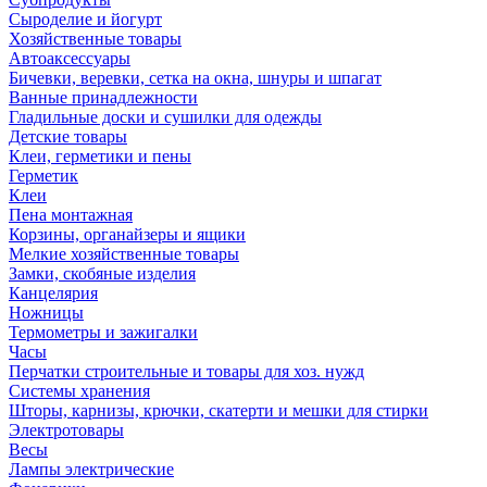
Сыроделие и йогурт
Хозяйственные товары
Автоаксессуары
Бичевки, веревки, сетка на окна, шнуры и шпагат
Ванные принадлежности
Гладильные доски и сушилки для одежды
Детские товары
Клеи, герметики и пены
Герметик
Клеи
Пена монтажная
Корзины, органайзеры и ящики
Мелкие хозяйственные товары
Замки, скобяные изделия
Канцелярия
Ножницы
Термометры и зажигалки
Часы
Перчатки строительные и товары для хоз. нужд
Системы хранения
Шторы, карнизы, крючки, скатерти и мешки для стирки
Электротовары
Весы
Лампы электрические