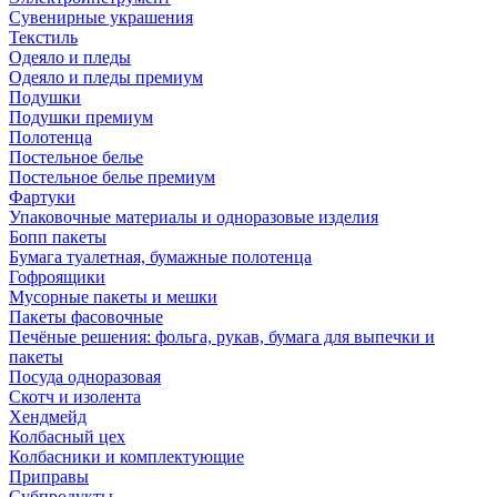
Сувенирные украшения
Текстиль
Одеяло и пледы
Одеяло и пледы премиум
Подушки
Подушки премиум
Полотенца
Постельное белье
Постельное белье премиум
Фартуки
Упаковочные материалы и одноразовые изделия
Бопп пакеты
Бумага туалетная, бумажные полотенца
Гофроящики
Мусорные пакеты и мешки
Пакеты фасовочные
Печёные решения: фольга, рукав, бумага для выпечки и
пакеты
Посуда одноразовая
Скотч и изолента
Хендмейд
Колбасный цех
Колбасники и комплектующие
Приправы
Субпродукты