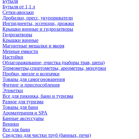
Бутыля
Бутыля от 1,1 л
Сетки-авоськи
Дробилки, пресс, укупориватели
Ингридиенты, эссенции, дрожжи
Крышки винные и гидрозатворы
Гидрозатворы
Крышки винные
Магнитные мешалки и якоря
Мерные емкости
Настойки
Облагораживание, очистка (наборы трав, щепа)
Термометры,спиртометры, ареометры, мензурки
Пробки, мюзле и колпачки
Товары для самогоноварения
Фитинг и приспособления
Этикетки
Все для пикника, бани и туризма
Разное для туризма
Товары для бани
Ароматерапия и SPA
Банные аксессуары
Веники
Все для бани
Средство для чистки труб (банных, печи)