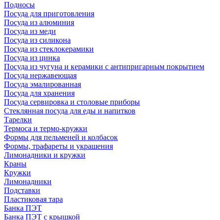
Подносы
Посуда для приготовления
Посуда из алюминия
Посуда из меди
Посуда из силикона
Посуда из стеклокерамики
Посуда из цинка
Посуда из чугуна и керамики с антипригарным покрытием
Посуда нержавеющая
Посуда эмалированная
Посуда для хранения
Посуда сервировка и столовые приборы
Стеклянная посуда для еды и напитков
Тарелки
Термоса и термо-кружки
Формы для пельменей и колбасок
Формы, трафареты и украшения
Лимонадники и кружки
Краны
Кружки
Лимонадники
Подставки
Пластиковая тара
Банка ПЭТ
Банка ПЭТ с крышкой