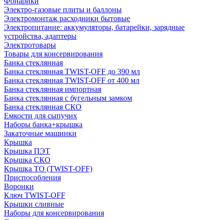
Фонарики
Электро-газовые плиты и баллоны
Электромонтаж расходники бытовые
Электропитание: аккумуляторы, батарейки, зарядные
устройства, адаптеры
Электротовары
Товары для консервирования
Банка стеклянная
Банка стеклянная TWIST-OFF до 390 мл
Банка стеклянная TWIST-OFF от 400 мл
Банка стеклянная импортная
Банка стеклянная с бугельным замком
Банка стеклянная СКО
Емкости для сыпучих
Наборы банка+крышка
Закаточные машинки
Крышка
Крышка ПЭТ
Крышка СКО
Крышка ТО (TWIST-OFF)
Приспособления
Воронки
Ключ TWIST-OFF
Крышки сливные
Наборы для консервирования