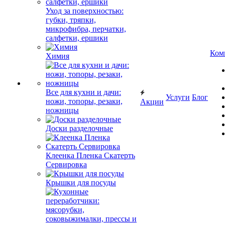
Уход за поверхностью:
губки, тряпки,
микрофибра, перчатки,
салфетки, ершики
Ком
Химия
Все для кухни и дачи:
Услуги
Блог
ножи, топоры, резаки,
Акции
ножницы
Доски разделочные
Клеенка Пленка Скатерть
Сервировка
Крышки для посуды