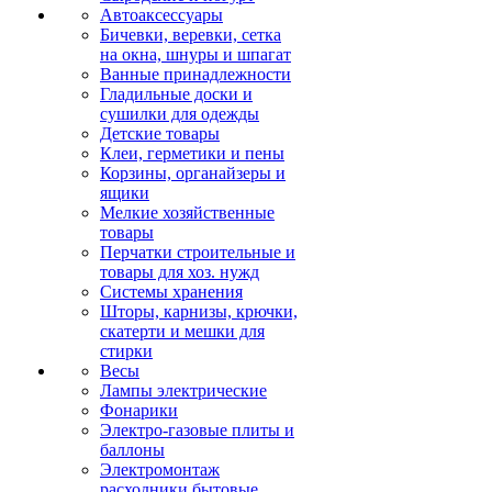
Автоаксессуары
Бичевки, веревки, сетка
на окна, шнуры и шпагат
Ванные принадлежности
Гладильные доски и
сушилки для одежды
Детские товары
Клеи, герметики и пены
Корзины, органайзеры и
ящики
Мелкие хозяйственные
товары
Перчатки строительные и
товары для хоз. нужд
Системы хранения
Шторы, карнизы, крючки,
скатерти и мешки для
стирки
Весы
Лампы электрические
Фонарики
Электро-газовые плиты и
баллоны
Электромонтаж
расходники бытовые