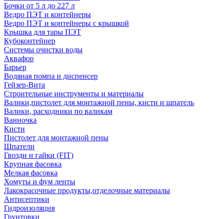
Бочки от 5 л до 227 л
Ведро ПЭТ и контейнеры
Ведро ПЭТ и контейнеры с крышкой
Крышка для тары ПЭТ
Кубоконтейнер
Системы очистки воды
Аквафор
Барьер
Водяная помпа и диспенсер
Гейзер-Вита
Строительные инструменты и материалы
Валики,пистолет для монтажной пены, кисти и шпатель
Валики, расходники по валикам
Ванночка
Кисти
Пистолет для монтажной пены
Шпатели
Гвозди и гайки (FIT)
Крупная фасовка
Мелкая фасовка
Хомуты и фум ленты
Лакокрасочные продукты,отделочные материалы
Антисептики
Гидроизоляция
Грунтовки