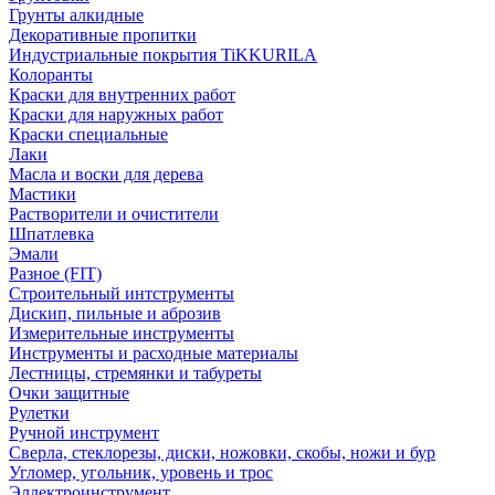
Грунты алкидные
Декоративные пропитки
Индустриальные покрытия TiKKURILA
Колоранты
Краски для внутренних работ
Краски для наружных работ
Краски специальные
Лаки
Масла и воски для дерева
Мастики
Растворители и очистители
Шпатлевка
Эмали
Разное (FIT)
Строительный интструменты
Дискип, пильные и аброзив
Измерительные инструменты
Инструменты и расходные материалы
Лестницы, стремянки и табуреты
Очки защитные
Рулетки
Ручной инструмент
Сверла, стеклорезы, диски, ножовки, скобы, ножи и бур
Угломер, угольник, уровень и трос
Эллектроинструмент