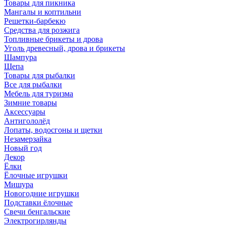
Товары для пикника
Мангалы и коптильни
Решетки-барбекю
Средства для розжига
Топливные брикеты и дрова
Уголь древесный, дрова и брикеты
Шампура
Щепа
Товары для рыбалки
Все для рыбалки
Мебель для туризма
Зимние товары
Аксессуары
Антигололёд
Лопаты, водосгоны и щетки
Незамерзайка
Новый год
Декор
Ёлки
Ёлочные игрушки
Мишура
Новогодние игрушки
Подставки ёлочные
Свечи бенгальские
Электрогирлянды