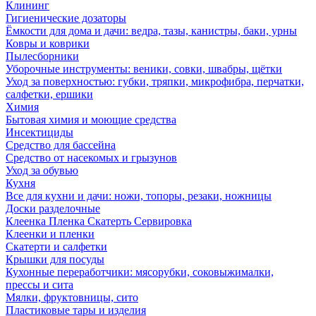
Клининг
Гигиенические дозаторы
Ёмкости для дома и дачи: ведра, тазы, канистры, баки, урны
Ковры и коврики
Пылесборники
Уборочные инструменты: веники, совки, швабры, щётки
Уход за поверхностью: губки, тряпки, микрофибра, перчатки,
салфетки, ершики
Химия
Бытовая химия и моющие средства
Инсектициды
Средство для бассейна
Средство от насекомых и грызунов
Уход за обувью
Кухня
Все для кухни и дачи: ножи, топоры, резаки, ножницы
Доски разделочные
Клеенка Пленка Скатерть Сервировка
Клеенки и пленки
Скатерти и салфетки
Крышки для посуды
Кухонные переработчики: мясорубки, соковыжималки,
прессы и сита
Мялки, фруктовницы, сито
Пластиковые тары и изделия