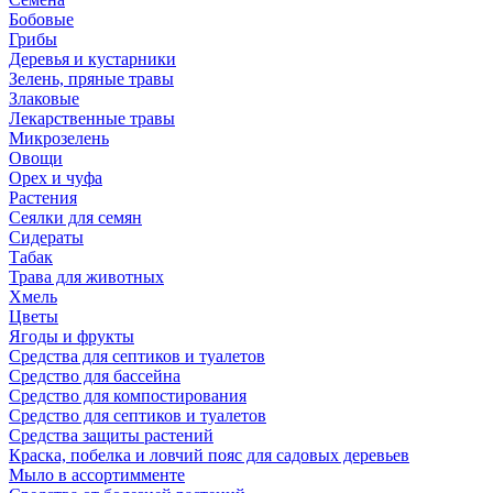
Бобовые
Грибы
Деревья и кустарники
Зелень, пряные травы
Злаковые
Лекарственные травы
Микрозелень
Овощи
Орех и чуфа
Растения
Сеялки для семян
Сидераты
Табак
Трава для животных
Хмель
Цветы
Ягоды и фрукты
Средства для септиков и туалетов
Средство для бассейна
Средство для компостирования
Средство для септиков и туалетов
Средства защиты растений
Краска, побелка и ловчий пояс для садовых деревьев
Мыло в ассортимменте