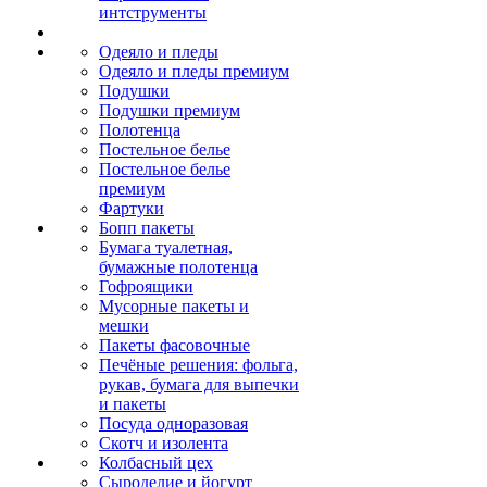
интструменты
Одеяло и пледы
Одеяло и пледы премиум
Подушки
Подушки премиум
Полотенца
Постельное белье
Постельное белье
премиум
Фартуки
Бопп пакеты
Бумага туалетная,
бумажные полотенца
Гофроящики
Мусорные пакеты и
мешки
Пакеты фасовочные
Печёные решения: фольга,
рукав, бумага для выпечки
и пакеты
Посуда одноразовая
Скотч и изолента
Колбасный цех
Сыроделие и йогурт