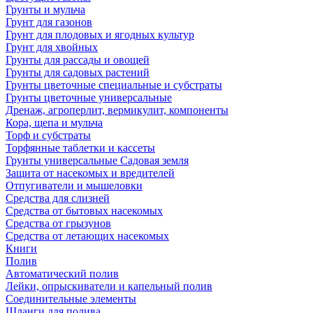
Грунты и мульча
Грунт для газонов
Грунт для плодовых и ягодных культур
Грунт для хвойных
Грунты для рассады и овощей
Грунты для садовых растений
Грунты цветочные специальные и субстраты
Грунты цветочные универсальные
Дренаж, агроперлит, вермикулит, компоненты
Кора, щепа и мульча
Торф и субстраты
Торфянные таблетки и кассеты
Грунты универсальные Садовая земля
Защита от насекомых и вредителей
Отпугиватели и мышеловки
Средства для слизней
Средства от бытовых насекомых
Средства от грызунов
Средства от летающих насекомых
Книги
Полив
Автоматический полив
Лейки, опрыскиватели и капельный полив
Соединительные элементы
Шланги для полива