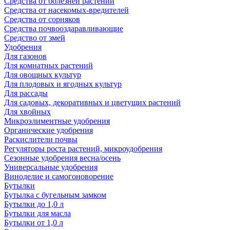
Средства от болезней растений
Средства от насекомых-вредителей
Средства от сорняков
Средства почвооздаравливающие
Средство от змей
Удобрения
Для газонов
Для комнатных растений
Для овощных культур
Для плодовых и ягодных культур
Для рассады
Для садовых, декоративных и цветущих растений
Для хвойных
Микроэлиментные удобрения
Органические удобрения
Раскислители почвы
Регуляторы роста растений, микроудобрения
Сезонные удобрения весна/осень
Универсальные удобрения
Виноделие и самогоноворение
Бутылки
Бутылка с бугельным замком
Бутылки до 1,0 л
Бутылки для масла
Бутылки от 1,0 л