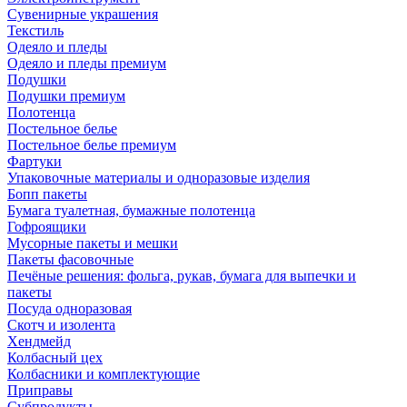
Сувенирные украшения
Текстиль
Одеяло и пледы
Одеяло и пледы премиум
Подушки
Подушки премиум
Полотенца
Постельное белье
Постельное белье премиум
Фартуки
Упаковочные материалы и одноразовые изделия
Бопп пакеты
Бумага туалетная, бумажные полотенца
Гофроящики
Мусорные пакеты и мешки
Пакеты фасовочные
Печёные решения: фольга, рукав, бумага для выпечки и
пакеты
Посуда одноразовая
Скотч и изолента
Хендмейд
Колбасный цех
Колбасники и комплектующие
Приправы
Субпродукты