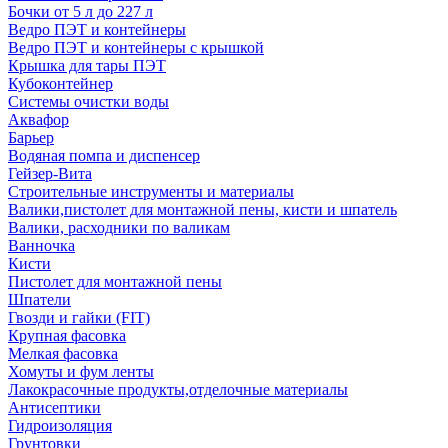
Бочки от 5 л до 227 л
Ведро ПЭТ и контейнеры
Ведро ПЭТ и контейнеры с крышкой
Крышка для тары ПЭТ
Кубоконтейнер
Системы очистки воды
Аквафор
Барьер
Водяная помпа и диспенсер
Гейзер-Вита
Строительные инструменты и материалы
Валики,пистолет для монтажной пены, кисти и шпатель
Валики, расходники по валикам
Ванночка
Кисти
Пистолет для монтажной пены
Шпатели
Гвозди и гайки (FIT)
Крупная фасовка
Мелкая фасовка
Хомуты и фум ленты
Лакокрасочные продукты,отделочные материалы
Антисептики
Гидроизоляция
Грунтовки