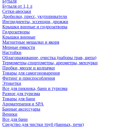
Бутыля
Бутыля от 1,1 л
Сетки-авоськи
Дробилки, пресс, укупориватели
Ингридиенты, эссенции, дрожжи
Крышки винные и гидрозатворы
Гидрозатворы
Крышки винные
Магнитные мешалки и якоря
Мерные емкости
Настойки
Облагораживание, очистка (наборы трав, щепа)
Термометры,спиртометры, ареометры, мензурки
Пробки, мюзле и колпачки
Товары для самогоноварения
Фитинг и приспособления
Этикетки
Все для пикника, бани и туризма
Разное для туризма
Товары для бани
Ароматерапия и SPA
Банные аксессуары
Веники
Все для бани
Средство для чистки труб (банных, печи)