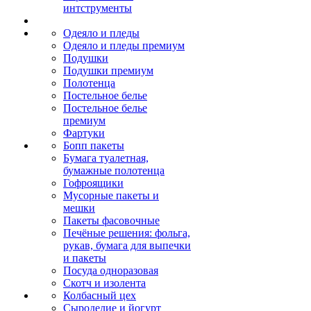
интструменты
Одеяло и пледы
Одеяло и пледы премиум
Подушки
Подушки премиум
Полотенца
Постельное белье
Постельное белье
премиум
Фартуки
Бопп пакеты
Бумага туалетная,
бумажные полотенца
Гофроящики
Мусорные пакеты и
мешки
Пакеты фасовочные
Печёные решения: фольга,
рукав, бумага для выпечки
и пакеты
Посуда одноразовая
Скотч и изолента
Колбасный цех
Сыроделие и йогурт