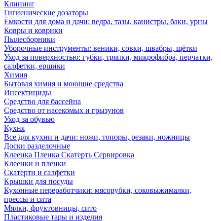
Клининг
Гигиенические дозаторы
Ёмкости для дома и дачи: ведра, тазы, канистры, баки, урны
Ковры и коврики
Пылесборники
Уборочные инструменты: веники, совки, швабры, щётки
Уход за поверхностью: губки, тряпки, микрофибра, перчатки,
салфетки, ершики
Химия
Бытовая химия и моющие средства
Инсектициды
Средство для бассейна
Средство от насекомых и грызунов
Уход за обувью
Кухня
Все для кухни и дачи: ножи, топоры, резаки, ножницы
Доски разделочные
Клеенка Пленка Скатерть Сервировка
Клеенки и пленки
Скатерти и салфетки
Крышки для посуды
Кухонные переработчики: мясорубки, соковыжималки,
прессы и сита
Мялки, фруктовницы, сито
Пластиковые тары и изделия