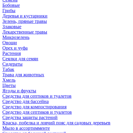
Бобовые
Грибы
Деревья и кустарники
Зелень, пряные травы
Злаковые
Лекарственные травы
Микрозелень
Овощи
Орех и чуфа
Растения
Сеялки для семян
Сидераты
Табак
Трава для животных
Хмель
Цветы
Ягоды и фрукты
Средства для септиков и туалетов
Средство для бассейна
Средство для компостирования
Средство для септиков и туалетов
Средства защиты растений
Краска, побелка и ловчий пояс для садовых деревьев
Мыло в ассортимменте