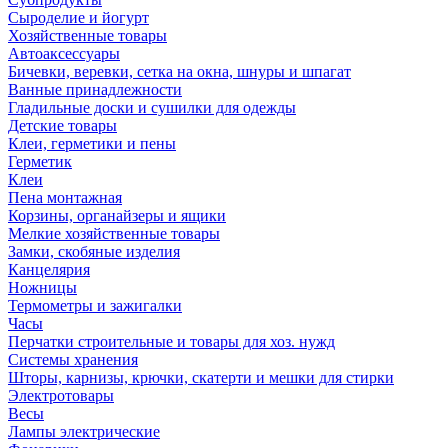
Сыроделие и йогурт
Хозяйственные товары
Автоаксессуары
Бичевки, веревки, сетка на окна, шнуры и шпагат
Ванные принадлежности
Гладильные доски и сушилки для одежды
Детские товары
Клеи, герметики и пены
Герметик
Клеи
Пена монтажная
Корзины, органайзеры и ящики
Мелкие хозяйственные товары
Замки, скобяные изделия
Канцелярия
Ножницы
Термометры и зажигалки
Часы
Перчатки строительные и товары для хоз. нужд
Системы хранения
Шторы, карнизы, крючки, скатерти и мешки для стирки
Электротовары
Весы
Лампы электрические