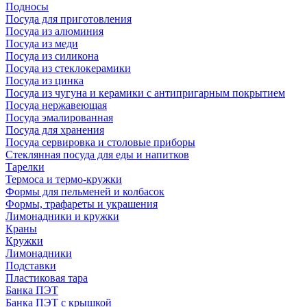
Подносы
Посуда для приготовления
Посуда из алюминия
Посуда из меди
Посуда из силикона
Посуда из стеклокерамики
Посуда из цинка
Посуда из чугуна и керамики с антипригарным покрытием
Посуда нержавеющая
Посуда эмалированная
Посуда для хранения
Посуда сервировка и столовые приборы
Стеклянная посуда для еды и напитков
Тарелки
Термоса и термо-кружки
Формы для пельменей и колбасок
Формы, трафареты и украшения
Лимонадники и кружки
Краны
Кружки
Лимонадники
Подставки
Пластиковая тара
Банка ПЭТ
Банка ПЭТ с крышкой