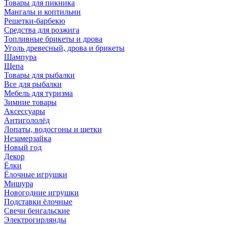
Товары для пикника
Мангалы и коптильни
Решетки-барбекю
Средства для розжига
Топливные брикеты и дрова
Уголь древесный, дрова и брикеты
Шампура
Щепа
Товары для рыбалки
Все для рыбалки
Мебель для туризма
Зимние товары
Аксессуары
Антигололёд
Лопаты, водосгоны и щетки
Незамерзайка
Новый год
Декор
Ёлки
Ёлочные игрушки
Мишура
Новогодние игрушки
Подставки ёлочные
Свечи бенгальские
Электрогирлянды