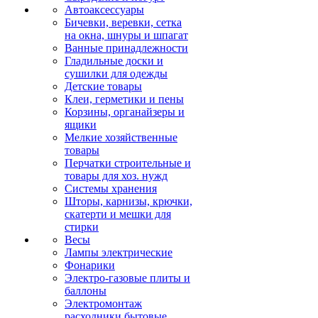
Автоаксессуары
Бичевки, веревки, сетка
на окна, шнуры и шпагат
Ванные принадлежности
Гладильные доски и
сушилки для одежды
Детские товары
Клеи, герметики и пены
Корзины, органайзеры и
ящики
Мелкие хозяйственные
товары
Перчатки строительные и
товары для хоз. нужд
Системы хранения
Шторы, карнизы, крючки,
скатерти и мешки для
стирки
Весы
Лампы электрические
Фонарики
Электро-газовые плиты и
баллоны
Электромонтаж
расходники бытовые