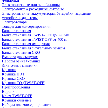
Фонарики
Электро-газовые плиты и баллоны
Электромонтаж расходники бытовые
Электропитание: аккумуляторы, батарейки, зарядные
устройства, адаптеры
Электротовары
Товары для консервирования
Банка стеклянная
Банка стеклянная TWIST-OFF до 390 мл
Банка стеклянная TWIST-OFF от 400 мл
Банка стеклянная импортная
Банка стеклянная с бугельным замком
Банка стеклянная СКО
Емкости для сыпучих
Наборы банка+крышка
Закаточные машинки
Крышка
Крышка ПЭТ
Крышка СКО
Крышка ТО (TWIST-OFF)
Приспособления
Воронки
Ключ TWIST-OFF
Крышки сливные
Наборы для консервирования