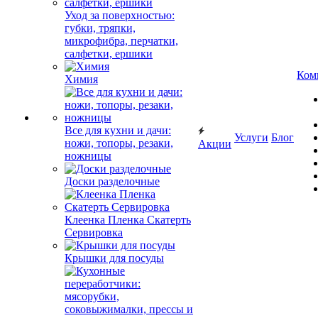
Уход за поверхностью:
губки, тряпки,
микрофибра, перчатки,
салфетки, ершики
Ком
Химия
Все для кухни и дачи:
Услуги
Блог
ножи, топоры, резаки,
Акции
ножницы
Доски разделочные
Клеенка Пленка Скатерть
Сервировка
Крышки для посуды