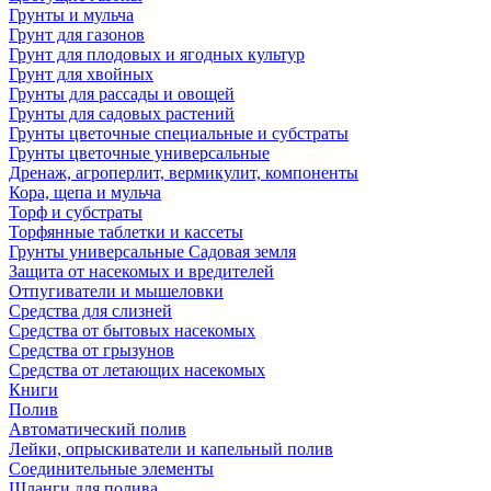
Грунты и мульча
Грунт для газонов
Грунт для плодовых и ягодных культур
Грунт для хвойных
Грунты для рассады и овощей
Грунты для садовых растений
Грунты цветочные специальные и субстраты
Грунты цветочные универсальные
Дренаж, агроперлит, вермикулит, компоненты
Кора, щепа и мульча
Торф и субстраты
Торфянные таблетки и кассеты
Грунты универсальные Садовая земля
Защита от насекомых и вредителей
Отпугиватели и мышеловки
Средства для слизней
Средства от бытовых насекомых
Средства от грызунов
Средства от летающих насекомых
Книги
Полив
Автоматический полив
Лейки, опрыскиватели и капельный полив
Соединительные элементы
Шланги для полива