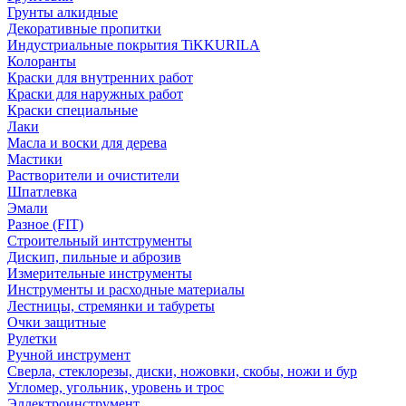
Грунты алкидные
Декоративные пропитки
Индустриальные покрытия TiKKURILA
Колоранты
Краски для внутренних работ
Краски для наружных работ
Краски специальные
Лаки
Масла и воски для дерева
Мастики
Растворители и очистители
Шпатлевка
Эмали
Разное (FIT)
Строительный интструменты
Дискип, пильные и аброзив
Измерительные инструменты
Инструменты и расходные материалы
Лестницы, стремянки и табуреты
Очки защитные
Рулетки
Ручной инструмент
Сверла, стеклорезы, диски, ножовки, скобы, ножи и бур
Угломер, угольник, уровень и трос
Эллектроинструмент