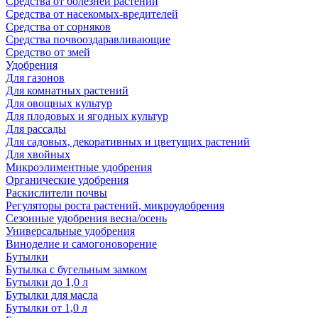
Средства от болезней растений
Средства от насекомых-вредителей
Средства от сорняков
Средства почвооздаравливающие
Средство от змей
Удобрения
Для газонов
Для комнатных растений
Для овощных культур
Для плодовых и ягодных культур
Для рассады
Для садовых, декоративных и цветущих растений
Для хвойных
Микроэлиментные удобрения
Органические удобрения
Раскислители почвы
Регуляторы роста растений, микроудобрения
Сезонные удобрения весна/осень
Универсальные удобрения
Виноделие и самогоноворение
Бутылки
Бутылка с бугельным замком
Бутылки до 1,0 л
Бутылки для масла
Бутылки от 1,0 л