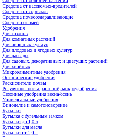
Средства от болезней растений
Средства от насекомых-вредителей
Средства от сорняков
Средства почвооздаравливающие
Средство от змей
Удобрения
Для газонов
Для комнатных растений
Для овощных культур
Для плодовых и ягодных культур
Для рассады
Для садовых, декоративных и цветущих растений
Для хвойных
Микроэлиментные удобрения
Органические удобрения
Раскислители почвы
Регуляторы роста растений, микроудобрения
Сезонные удобрения весна/осень
Универсальные удобрения
Виноделие и самогоноворение
Бутылки
Бутылка с бугельным замком
Бутылки до 1,0 л
Бутылки для масла
Бутылки от 1,0 л