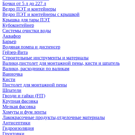
Бочки от 5 л до 227 л
Ведро ПЭТ и контейнеры
Ведро ПЭТ и контейнеры с крышкой
Крышка для тары ПЭТ
Кубоконтейнер
Системы очистки воды
Аквафор
Барьер
Водяная помпа и диспенсер
Гейзер-Вита
Строительные инструменты и материалы
Валики,пистолет для монтажной пены, кисти и шпатель
Валики, расходники по валикам
Ванночка
Кисти
Пистолет для монтажной пены
Шпатели
Гвозди и гайки (FIT)
Крупная фасовка
Мелкая фасовка
Хомуты и фум ленты
Лакокрасочные продукты,отделочные материалы
Антисептики
Гидроизоляция
Грунтовки