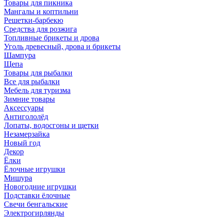
Товары для пикника
Мангалы и коптильни
Решетки-барбекю
Средства для розжига
Топливные брикеты и дрова
Уголь древесный, дрова и брикеты
Шампура
Щепа
Товары для рыбалки
Все для рыбалки
Мебель для туризма
Зимние товары
Аксессуары
Антигололёд
Лопаты, водосгоны и щетки
Незамерзайка
Новый год
Декор
Ёлки
Ёлочные игрушки
Мишура
Новогодние игрушки
Подставки ёлочные
Свечи бенгальские
Электрогирлянды