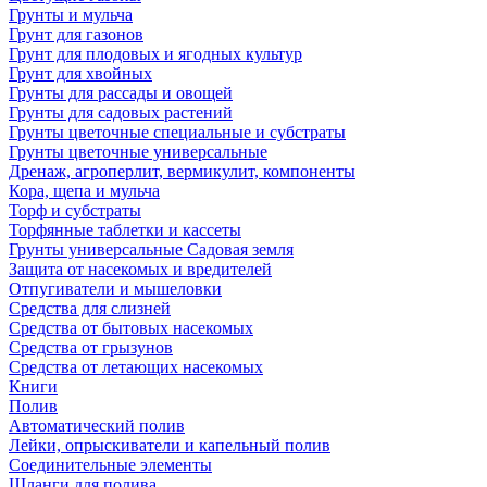
Грунты и мульча
Грунт для газонов
Грунт для плодовых и ягодных культур
Грунт для хвойных
Грунты для рассады и овощей
Грунты для садовых растений
Грунты цветочные специальные и субстраты
Грунты цветочные универсальные
Дренаж, агроперлит, вермикулит, компоненты
Кора, щепа и мульча
Торф и субстраты
Торфянные таблетки и кассеты
Грунты универсальные Садовая земля
Защита от насекомых и вредителей
Отпугиватели и мышеловки
Средства для слизней
Средства от бытовых насекомых
Средства от грызунов
Средства от летающих насекомых
Книги
Полив
Автоматический полив
Лейки, опрыскиватели и капельный полив
Соединительные элементы
Шланги для полива