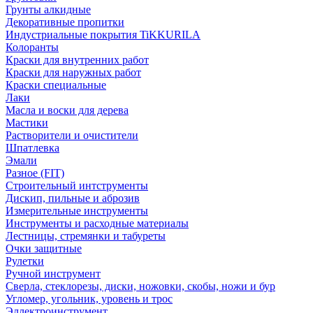
Грунты алкидные
Декоративные пропитки
Индустриальные покрытия TiKKURILA
Колоранты
Краски для внутренних работ
Краски для наружных работ
Краски специальные
Лаки
Масла и воски для дерева
Мастики
Растворители и очистители
Шпатлевка
Эмали
Разное (FIT)
Строительный интструменты
Дискип, пильные и аброзив
Измерительные инструменты
Инструменты и расходные материалы
Лестницы, стремянки и табуреты
Очки защитные
Рулетки
Ручной инструмент
Сверла, стеклорезы, диски, ножовки, скобы, ножи и бур
Угломер, угольник, уровень и трос
Эллектроинструмент