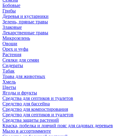
Бобовые
Грибы
Деревья и кустарники
Зелень, пряные травы
Злаковые
Лекарственные травы
Микрозелень
Овощи
Орех и чуфа
Растения
Сеялки для семян
Сидераты
Табак
Трава для животных
Хмель
Цветы
Ягоды и фрукты
Средства для септиков и туалетов
Средство для бассейна
Средство для компостирования
Средство для септиков и туалетов
Средства защиты растений
Краска, побелка и ловчий пояс для садовых деревьев
Мыло в ассортимменте