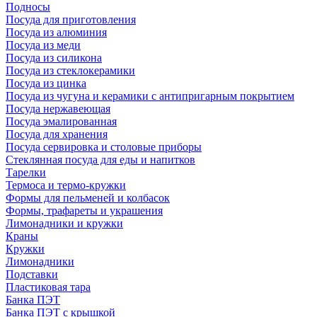
Подносы
Посуда для приготовления
Посуда из алюминия
Посуда из меди
Посуда из силикона
Посуда из стеклокерамики
Посуда из цинка
Посуда из чугуна и керамики с антипригарным покрытием
Посуда нержавеющая
Посуда эмалированная
Посуда для хранения
Посуда сервировка и столовые приборы
Стеклянная посуда для еды и напитков
Тарелки
Термоса и термо-кружки
Формы для пельменей и колбасок
Формы, трафареты и украшения
Лимонадники и кружки
Краны
Кружки
Лимонадники
Подставки
Пластиковая тара
Банка ПЭТ
Банка ПЭТ с крышкой