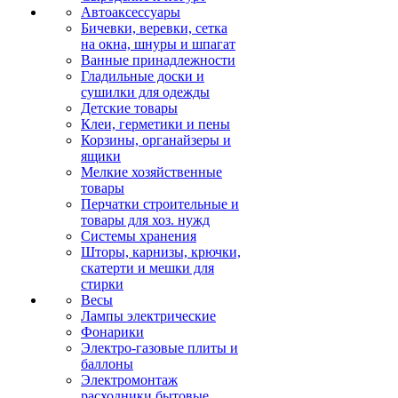
Автоаксессуары
Бичевки, веревки, сетка
на окна, шнуры и шпагат
Ванные принадлежности
Гладильные доски и
сушилки для одежды
Детские товары
Клеи, герметики и пены
Корзины, органайзеры и
ящики
Мелкие хозяйственные
товары
Перчатки строительные и
товары для хоз. нужд
Системы хранения
Шторы, карнизы, крючки,
скатерти и мешки для
стирки
Весы
Лампы электрические
Фонарики
Электро-газовые плиты и
баллоны
Электромонтаж
расходники бытовые