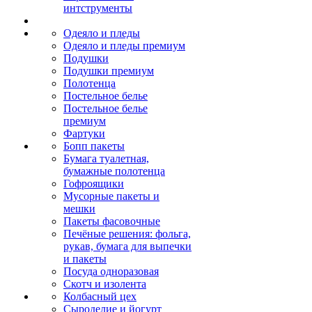
интструменты
Одеяло и пледы
Одеяло и пледы премиум
Подушки
Подушки премиум
Полотенца
Постельное белье
Постельное белье
премиум
Фартуки
Бопп пакеты
Бумага туалетная,
бумажные полотенца
Гофроящики
Мусорные пакеты и
мешки
Пакеты фасовочные
Печёные решения: фольга,
рукав, бумага для выпечки
и пакеты
Посуда одноразовая
Скотч и изолента
Колбасный цех
Сыроделие и йогурт