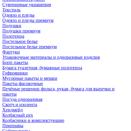
Сувенирные украшения
Текстиль
Одеяло и пледы
Одеяло и пледы премиум
Подушки
Подушки премиум
Полотенца
Постельное белье
Постельное белье премиум
Фартуки
Упаковочные материалы и одноразовые изделия
Бопп пакеты
Бумага туалетная, бумажные полотенца
Гофроящики
Мусорные пакеты и мешки
Пакеты фасовочные
Печёные решения: фольга, рукав, бумага для выпечки и
пакеты
Посуда одноразовая
Скотч и изолента
Хендмейд
Колбасный цех
Колбасники и комплектующие
Приправы
Субпродукты