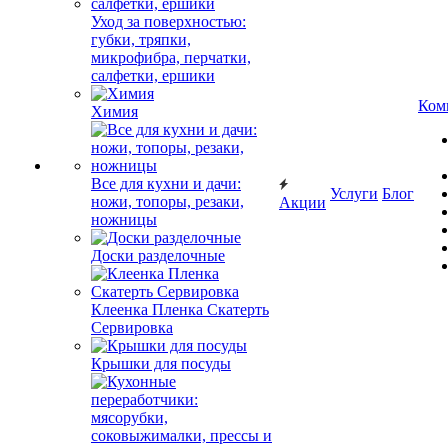
Уход за поверхностью:
губки, тряпки,
микрофибра, перчатки,
салфетки, ершики
Ком
Химия
Все для кухни и дачи:
Услуги
Блог
ножи, топоры, резаки,
Акции
ножницы
Доски разделочные
Клеенка Пленка Скатерть
Сервировка
Крышки для посуды