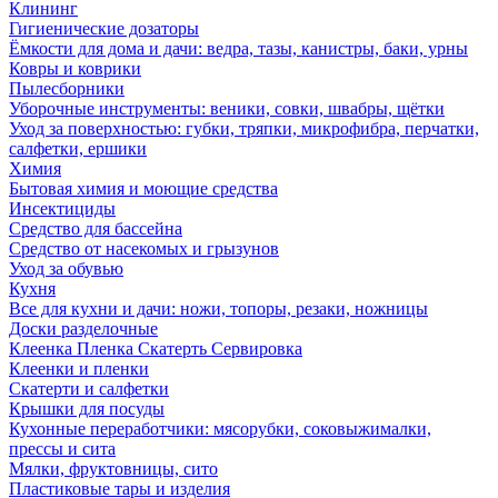
Клининг
Гигиенические дозаторы
Ёмкости для дома и дачи: ведра, тазы, канистры, баки, урны
Ковры и коврики
Пылесборники
Уборочные инструменты: веники, совки, швабры, щётки
Уход за поверхностью: губки, тряпки, микрофибра, перчатки,
салфетки, ершики
Химия
Бытовая химия и моющие средства
Инсектициды
Средство для бассейна
Средство от насекомых и грызунов
Уход за обувью
Кухня
Все для кухни и дачи: ножи, топоры, резаки, ножницы
Доски разделочные
Клеенка Пленка Скатерть Сервировка
Клеенки и пленки
Скатерти и салфетки
Крышки для посуды
Кухонные переработчики: мясорубки, соковыжималки,
прессы и сита
Мялки, фруктовницы, сито
Пластиковые тары и изделия