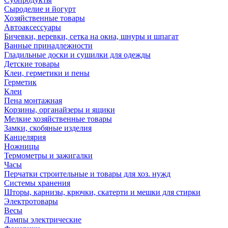
Сыроделие и йогурт
Хозяйственные товары
Автоаксессуары
Бичевки, веревки, сетка на окна, шнуры и шпагат
Ванные принадлежности
Гладильные доски и сушилки для одежды
Детские товары
Клеи, герметики и пены
Герметик
Клеи
Пена монтажная
Корзины, органайзеры и ящики
Мелкие хозяйственные товары
Замки, скобяные изделия
Канцелярия
Ножницы
Термометры и зажигалки
Часы
Перчатки строительные и товары для хоз. нужд
Системы хранения
Шторы, карнизы, крючки, скатерти и мешки для стирки
Электротовары
Весы
Лампы электрические