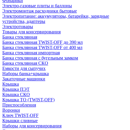
Фонарики
Электро-газовые плиты и баллоны
Электромонтаж расходники бытовые
Электропитание: аккумуляторы, батарейки, зарядные
устройства, адаптеры
Электротовары
Товары для консервирования
Банка стеклянная
Банка стеклянная TWIST-OFF до 390 мл
Банка стеклянная TWIST-OFF от 400 мл
Банка стеклянная импортная
Банка стеклянная с бугельным замком
Банка стеклянная СКО
Емкости для сыпучих
Наборы банка+крышка
Закаточные машинки
Крышка
Крышка ПЭТ
Крышка СКО
Крышка ТО (TWIST-OFF)
Приспособления
Воронки
Ключ TWIST-OFF
Крышки сливные
Наборы для консервирования