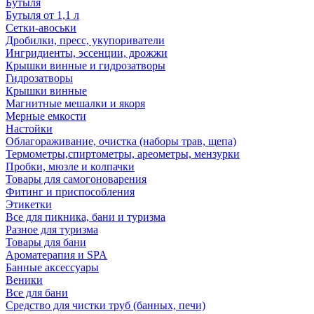
Бутыля
Бутыля от 1,1 л
Сетки-авоськи
Дробилки, пресс, укупориватели
Ингридиенты, эссенции, дрожжи
Крышки винные и гидрозатворы
Гидрозатворы
Крышки винные
Магнитные мешалки и якоря
Мерные емкости
Настойки
Облагораживание, очистка (наборы трав, щепа)
Термометры,спиртометры, ареометры, мензурки
Пробки, мюзле и колпачки
Товары для самогоноварения
Фитинг и приспособления
Этикетки
Все для пикника, бани и туризма
Разное для туризма
Товары для бани
Ароматерапия и SPA
Банные аксессуары
Веники
Все для бани
Средство для чистки труб (банных, печи)