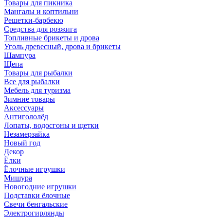
Товары для пикника
Мангалы и коптильни
Решетки-барбекю
Средства для розжига
Топливные брикеты и дрова
Уголь древесный, дрова и брикеты
Шампура
Щепа
Товары для рыбалки
Все для рыбалки
Мебель для туризма
Зимние товары
Аксессуары
Антигололёд
Лопаты, водосгоны и щетки
Незамерзайка
Новый год
Декор
Ёлки
Ёлочные игрушки
Мишура
Новогодние игрушки
Подставки ёлочные
Свечи бенгальские
Электрогирлянды