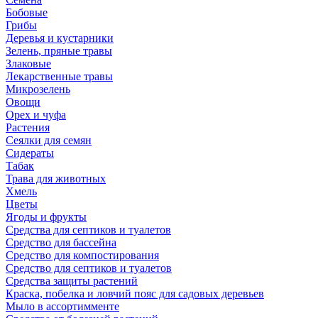
Бобовые
Грибы
Деревья и кустарники
Зелень, пряные травы
Злаковые
Лекарственные травы
Микрозелень
Овощи
Орех и чуфа
Растения
Сеялки для семян
Сидераты
Табак
Трава для животных
Хмель
Цветы
Ягоды и фрукты
Средства для септиков и туалетов
Средство для бассейна
Средство для компостирования
Средство для септиков и туалетов
Средства защиты растений
Краска, побелка и ловчий пояс для садовых деревьев
Мыло в ассортимменте