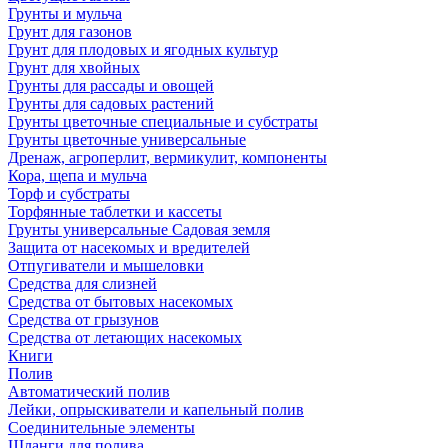
Грунты и мульча
Грунт для газонов
Грунт для плодовых и ягодных культур
Грунт для хвойных
Грунты для рассады и овощей
Грунты для садовых растений
Грунты цветочные специальные и субстраты
Грунты цветочные универсальные
Дренаж, агроперлит, вермикулит, компоненты
Кора, щепа и мульча
Торф и субстраты
Торфянные таблетки и кассеты
Грунты универсальные Садовая земля
Защита от насекомых и вредителей
Отпугиватели и мышеловки
Средства для слизней
Средства от бытовых насекомых
Средства от грызунов
Средства от летающих насекомых
Книги
Полив
Автоматический полив
Лейки, опрыскиватели и капельный полив
Соединительные элементы
Шланги для полива