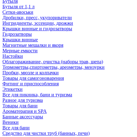
Бутыля
Бутыля от 1,1 л
Сетки-авоськи
Дробилки, пресс, укупориватели
Ингридиенты, эссенции, дрожжи
Крышки винные и гидрозатворы
Гидрозатворы
Крышки винные
Магнитные мешалки и якоря
Мерные емкости
Настойки
Облагораживание, очистка (наборы трав, щепа)
Термометры,спиртометры, ареометры, мензурки
Пробки, мюзле и колпачки
Товары для самогоноварения
Фитинг и приспособления
Этикетки
Все для пикника, бани и туризма
Разное для туризма
Товары для бани
Ароматерапия и SPA
Банные аксессуары
Веники
Все для бани
Средство для чистки труб (банных, печи)