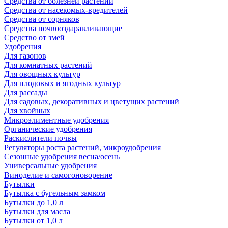
Средства от болезней растений
Средства от насекомых-вредителей
Средства от сорняков
Средства почвооздаравливающие
Средство от змей
Удобрения
Для газонов
Для комнатных растений
Для овощных культур
Для плодовых и ягодных культур
Для рассады
Для садовых, декоративных и цветущих растений
Для хвойных
Микроэлиментные удобрения
Органические удобрения
Раскислители почвы
Регуляторы роста растений, микроудобрения
Сезонные удобрения весна/осень
Универсальные удобрения
Виноделие и самогоноворение
Бутылки
Бутылка с бугельным замком
Бутылки до 1,0 л
Бутылки для масла
Бутылки от 1,0 л