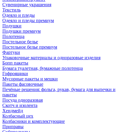
Сувенирные украшения
Текстиль
Одеяло и пледы
Одеяло и пледы премиум
Подушки
Подушки премиум
Полотенца
Постельное белье
Постельное белье премиум
Фартуки
Упаковочные материалы и одноразовые изделия
Бопп пакеты
Бумага туалетная, бумажные полотенца
Гофроящики
Мусорные пакеты и мешки
Пакеты фасовочные
Печёные решения: фольга, рукав, бумага для выпечки и
пакеты
Посуда одноразовая
Скотч и изолента
Хендмейд
Колбасный цех
Колбасники и комплектующие
Приправы
Субпродукты