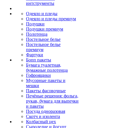
интструменты
Одеяло и пледы
Одеяло и пледы премиум
Подушки
Подушки премиум
Полотенца
Постельное белье
Постельное белье
премиум
Фартуки
Бопп пакеты
Бумага туалетная,
бумажные полотенца
Гофроящики
Мусорные пакеты и
мешки
Пакеты фасовочные
Печёные решения: фольга,
рукав, бумага для выпечки
и пакеты
Посуда одноразовая
Скотч и изолента
Колбасный цех
Сыроделие и йогурт