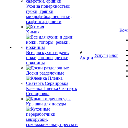
Уход за поверхностью:
губки, тряпки,
микрофибра, перчатки,
салфетки, ершики
Ком
Химия
Все для кухни и дачи:
Услуги
Блог
ножи, топоры, резаки,
Акции
ножницы
Доски разделочные
Клеенка Пленка Скатерть
Сервировка
Крышки для посуды