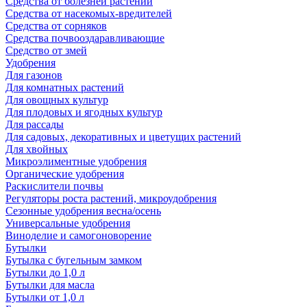
Средства от болезней растений
Средства от насекомых-вредителей
Средства от сорняков
Средства почвооздаравливающие
Средство от змей
Удобрения
Для газонов
Для комнатных растений
Для овощных культур
Для плодовых и ягодных культур
Для рассады
Для садовых, декоративных и цветущих растений
Для хвойных
Микроэлиментные удобрения
Органические удобрения
Раскислители почвы
Регуляторы роста растений, микроудобрения
Сезонные удобрения весна/осень
Универсальные удобрения
Виноделие и самогоноворение
Бутылки
Бутылка с бугельным замком
Бутылки до 1,0 л
Бутылки для масла
Бутылки от 1,0 л