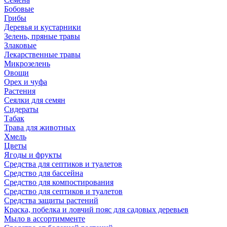
Бобовые
Грибы
Деревья и кустарники
Зелень, пряные травы
Злаковые
Лекарственные травы
Микрозелень
Овощи
Орех и чуфа
Растения
Сеялки для семян
Сидераты
Табак
Трава для животных
Хмель
Цветы
Ягоды и фрукты
Средства для септиков и туалетов
Средство для бассейна
Средство для компостирования
Средство для септиков и туалетов
Средства защиты растений
Краска, побелка и ловчий пояс для садовых деревьев
Мыло в ассортимменте