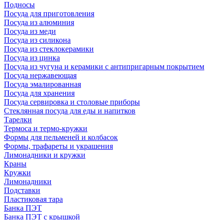
Подносы
Посуда для приготовления
Посуда из алюминия
Посуда из меди
Посуда из силикона
Посуда из стеклокерамики
Посуда из цинка
Посуда из чугуна и керамики с антипригарным покрытием
Посуда нержавеющая
Посуда эмалированная
Посуда для хранения
Посуда сервировка и столовые приборы
Стеклянная посуда для еды и напитков
Тарелки
Термоса и термо-кружки
Формы для пельменей и колбасок
Формы, трафареты и украшения
Лимонадники и кружки
Краны
Кружки
Лимонадники
Подставки
Пластиковая тара
Банка ПЭТ
Банка ПЭТ с крышкой