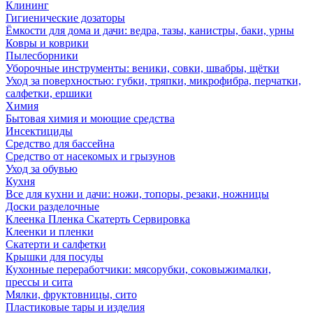
Клининг
Гигиенические дозаторы
Ёмкости для дома и дачи: ведра, тазы, канистры, баки, урны
Ковры и коврики
Пылесборники
Уборочные инструменты: веники, совки, швабры, щётки
Уход за поверхностью: губки, тряпки, микрофибра, перчатки,
салфетки, ершики
Химия
Бытовая химия и моющие средства
Инсектициды
Средство для бассейна
Средство от насекомых и грызунов
Уход за обувью
Кухня
Все для кухни и дачи: ножи, топоры, резаки, ножницы
Доски разделочные
Клеенка Пленка Скатерть Сервировка
Клеенки и пленки
Скатерти и салфетки
Крышки для посуды
Кухонные переработчики: мясорубки, соковыжималки,
прессы и сита
Мялки, фруктовницы, сито
Пластиковые тары и изделия