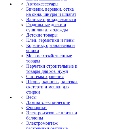
Автоаксессуары
Бичевки, веревки, сетка
на окна, шнуры и шпагат
Ванные принадлежности
Гладильные доски и
сушилки для одежды
Детские товары
Клеи, герметики и пены
Корзины, органайзеры и
ящики
Мелкие хозяйственные
товары
Перчатки строительные и
товары для хоз. нужд
Системы хранения
Шторы, карнизы, крючки,
скатерти и мешки для
стирки
Весы
Лампы электрические
Фонарики
Электро-газовые плиты и
баллоны
Электромонтаж
расходники бытовые