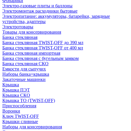
Фонарики
Электро-газовые плиты и баллоны
Электромонтаж расходники бытовые
Электропитание: аккумуляторы, батарейки, зарядные
устройства, адаптеры
Электротовары
Товары для консервирования
Банка стеклянная
Банка стеклянная TWIST-OFF до 390 мл
Банка стеклянная TWIST-OFF от 400 мл
Банка стеклянная импортная
Банка стеклянная с бугельным замком
Банка стеклянная СКО
Емкости для сыпучих
Наборы банка+крышка
Закаточные машинки
Крышка
Крышка ПЭТ
Крышка СКО
Крышка ТО (TWIST-OFF)
Приспособления
Воронки
Ключ TWIST-OFF
Крышки сливные
Наборы для консервирования