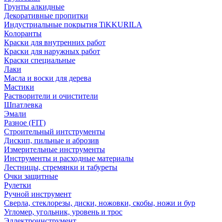
Грунты алкидные
Декоративные пропитки
Индустриальные покрытия TiKKURILA
Колоранты
Краски для внутренних работ
Краски для наружных работ
Краски специальные
Лаки
Масла и воски для дерева
Мастики
Растворители и очистители
Шпатлевка
Эмали
Разное (FIT)
Строительный интструменты
Дискип, пильные и аброзив
Измерительные инструменты
Инструменты и расходные материалы
Лестницы, стремянки и табуреты
Очки защитные
Рулетки
Ручной инструмент
Сверла, стеклорезы, диски, ножовки, скобы, ножи и бур
Угломер, угольник, уровень и трос
Эллектроинструмент