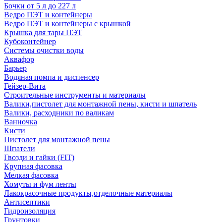
Бочки от 5 л до 227 л
Ведро ПЭТ и контейнеры
Ведро ПЭТ и контейнеры с крышкой
Крышка для тары ПЭТ
Кубоконтейнер
Системы очистки воды
Аквафор
Барьер
Водяная помпа и диспенсер
Гейзер-Вита
Строительные инструменты и материалы
Валики,пистолет для монтажной пены, кисти и шпатель
Валики, расходники по валикам
Ванночка
Кисти
Пистолет для монтажной пены
Шпатели
Гвозди и гайки (FIT)
Крупная фасовка
Мелкая фасовка
Хомуты и фум ленты
Лакокрасочные продукты,отделочные материалы
Антисептики
Гидроизоляция
Грунтовки