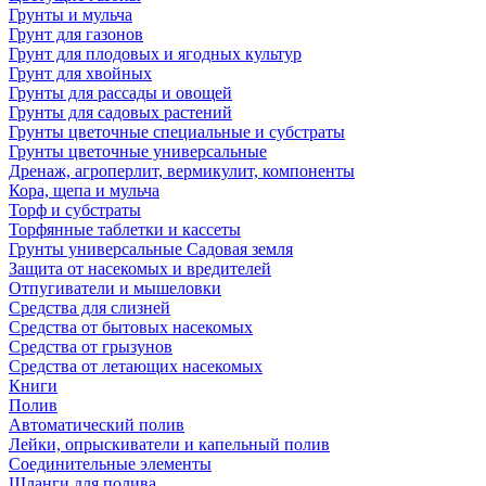
Грунты и мульча
Грунт для газонов
Грунт для плодовых и ягодных культур
Грунт для хвойных
Грунты для рассады и овощей
Грунты для садовых растений
Грунты цветочные специальные и субстраты
Грунты цветочные универсальные
Дренаж, агроперлит, вермикулит, компоненты
Кора, щепа и мульча
Торф и субстраты
Торфянные таблетки и кассеты
Грунты универсальные Садовая земля
Защита от насекомых и вредителей
Отпугиватели и мышеловки
Средства для слизней
Средства от бытовых насекомых
Средства от грызунов
Средства от летающих насекомых
Книги
Полив
Автоматический полив
Лейки, опрыскиватели и капельный полив
Соединительные элементы
Шланги для полива