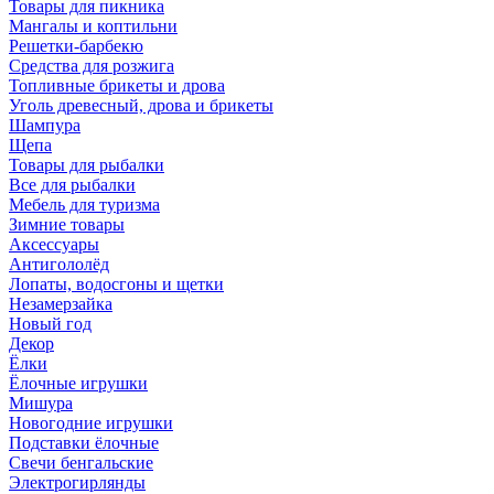
Товары для пикника
Мангалы и коптильни
Решетки-барбекю
Средства для розжига
Топливные брикеты и дрова
Уголь древесный, дрова и брикеты
Шампура
Щепа
Товары для рыбалки
Все для рыбалки
Мебель для туризма
Зимние товары
Аксессуары
Антигололёд
Лопаты, водосгоны и щетки
Незамерзайка
Новый год
Декор
Ёлки
Ёлочные игрушки
Мишура
Новогодние игрушки
Подставки ёлочные
Свечи бенгальские
Электрогирлянды