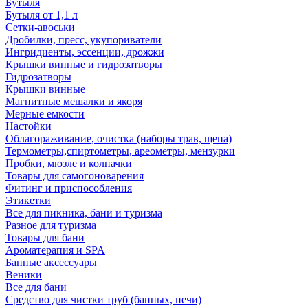
Бутыля
Бутыля от 1,1 л
Сетки-авоськи
Дробилки, пресс, укупориватели
Ингридиенты, эссенции, дрожжи
Крышки винные и гидрозатворы
Гидрозатворы
Крышки винные
Магнитные мешалки и якоря
Мерные емкости
Настойки
Облагораживание, очистка (наборы трав, щепа)
Термометры,спиртометры, ареометры, мензурки
Пробки, мюзле и колпачки
Товары для самогоноварения
Фитинг и приспособления
Этикетки
Все для пикника, бани и туризма
Разное для туризма
Товары для бани
Ароматерапия и SPA
Банные аксессуары
Веники
Все для бани
Средство для чистки труб (банных, печи)