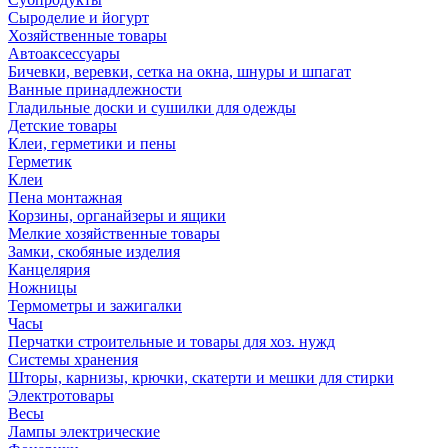
Сыроделие и йогурт
Хозяйственные товары
Автоаксессуары
Бичевки, веревки, сетка на окна, шнуры и шпагат
Ванные принадлежности
Гладильные доски и сушилки для одежды
Детские товары
Клеи, герметики и пены
Герметик
Клеи
Пена монтажная
Корзины, органайзеры и ящики
Мелкие хозяйственные товары
Замки, скобяные изделия
Канцелярия
Ножницы
Термометры и зажигалки
Часы
Перчатки строительные и товары для хоз. нужд
Системы хранения
Шторы, карнизы, крючки, скатерти и мешки для стирки
Электротовары
Весы
Лампы электрические