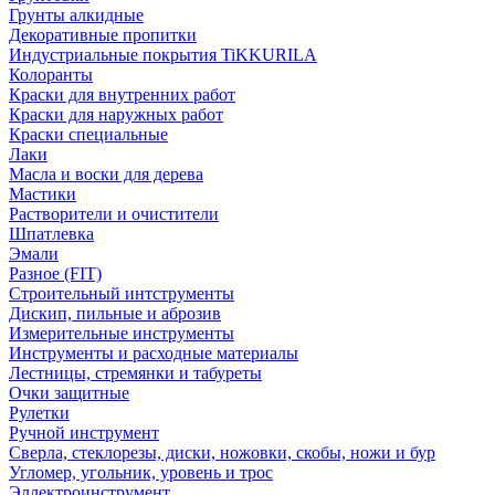
Грунты алкидные
Декоративные пропитки
Индустриальные покрытия TiKKURILA
Колоранты
Краски для внутренних работ
Краски для наружных работ
Краски специальные
Лаки
Масла и воски для дерева
Мастики
Растворители и очистители
Шпатлевка
Эмали
Разное (FIT)
Строительный интструменты
Дискип, пильные и аброзив
Измерительные инструменты
Инструменты и расходные материалы
Лестницы, стремянки и табуреты
Очки защитные
Рулетки
Ручной инструмент
Сверла, стеклорезы, диски, ножовки, скобы, ножи и бур
Угломер, угольник, уровень и трос
Эллектроинструмент