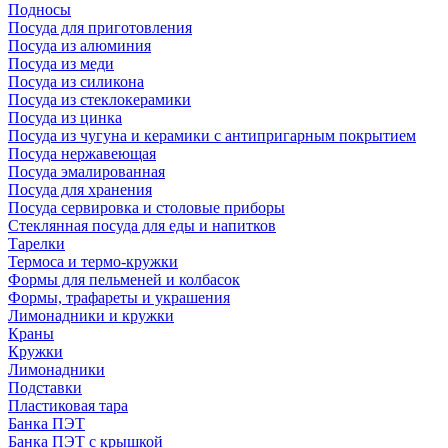
Подносы
Посуда для приготовления
Посуда из алюминия
Посуда из меди
Посуда из силикона
Посуда из стеклокерамики
Посуда из цинка
Посуда из чугуна и керамики с антипригарным покрытием
Посуда нержавеющая
Посуда эмалированная
Посуда для хранения
Посуда сервировка и столовые приборы
Стеклянная посуда для еды и напитков
Тарелки
Термоса и термо-кружки
Формы для пельменей и колбасок
Формы, трафареты и украшения
Лимонадники и кружки
Краны
Кружки
Лимонадники
Подставки
Пластиковая тара
Банка ПЭТ
Банка ПЭТ с крышкой