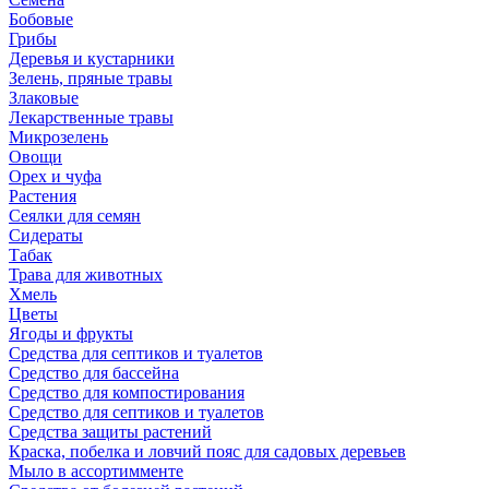
Бобовые
Грибы
Деревья и кустарники
Зелень, пряные травы
Злаковые
Лекарственные травы
Микрозелень
Овощи
Орех и чуфа
Растения
Сеялки для семян
Сидераты
Табак
Трава для животных
Хмель
Цветы
Ягоды и фрукты
Средства для септиков и туалетов
Средство для бассейна
Средство для компостирования
Средство для септиков и туалетов
Средства защиты растений
Краска, побелка и ловчий пояс для садовых деревьев
Мыло в ассортимменте