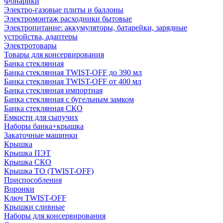
Фонарики
Электро-газовые плиты и баллоны
Электромонтаж расходники бытовые
Электропитание: аккумуляторы, батарейки, зарядные
устройства, адаптеры
Электротовары
Товары для консервирования
Банка стеклянная
Банка стеклянная TWIST-OFF до 390 мл
Банка стеклянная TWIST-OFF от 400 мл
Банка стеклянная импортная
Банка стеклянная с бугельным замком
Банка стеклянная СКО
Емкости для сыпучих
Наборы банка+крышка
Закаточные машинки
Крышка
Крышка ПЭТ
Крышка СКО
Крышка ТО (TWIST-OFF)
Приспособления
Воронки
Ключ TWIST-OFF
Крышки сливные
Наборы для консервирования