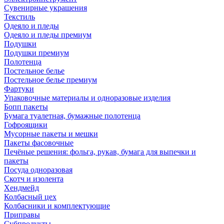
Сувенирные украшения
Текстиль
Одеяло и пледы
Одеяло и пледы премиум
Подушки
Подушки премиум
Полотенца
Постельное белье
Постельное белье премиум
Фартуки
Упаковочные материалы и одноразовые изделия
Бопп пакеты
Бумага туалетная, бумажные полотенца
Гофроящики
Мусорные пакеты и мешки
Пакеты фасовочные
Печёные решения: фольга, рукав, бумага для выпечки и
пакеты
Посуда одноразовая
Скотч и изолента
Хендмейд
Колбасный цех
Колбасники и комплектующие
Приправы
Субпродукты