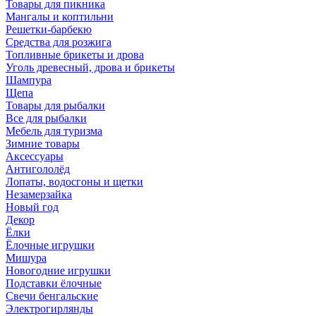
Товары для пикника
Мангалы и коптильни
Решетки-барбекю
Средства для розжига
Топливные брикеты и дрова
Уголь древесный, дрова и брикеты
Шампура
Щепа
Товары для рыбалки
Все для рыбалки
Мебель для туризма
Зимние товары
Аксессуары
Антигололёд
Лопаты, водосгоны и щетки
Незамерзайка
Новый год
Декор
Ёлки
Ёлочные игрушки
Мишура
Новогодние игрушки
Подставки ёлочные
Свечи бенгальские
Электрогирлянды