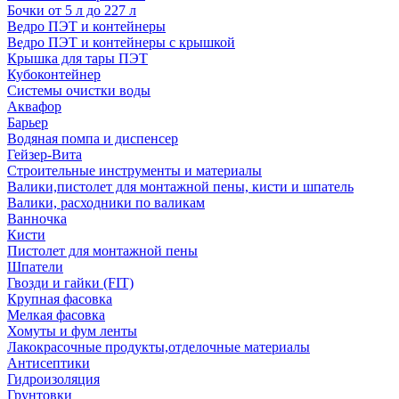
Бочки от 5 л до 227 л
Ведро ПЭТ и контейнеры
Ведро ПЭТ и контейнеры с крышкой
Крышка для тары ПЭТ
Кубоконтейнер
Системы очистки воды
Аквафор
Барьер
Водяная помпа и диспенсер
Гейзер-Вита
Строительные инструменты и материалы
Валики,пистолет для монтажной пены, кисти и шпатель
Валики, расходники по валикам
Ванночка
Кисти
Пистолет для монтажной пены
Шпатели
Гвозди и гайки (FIT)
Крупная фасовка
Мелкая фасовка
Хомуты и фум ленты
Лакокрасочные продукты,отделочные материалы
Антисептики
Гидроизоляция
Грунтовки