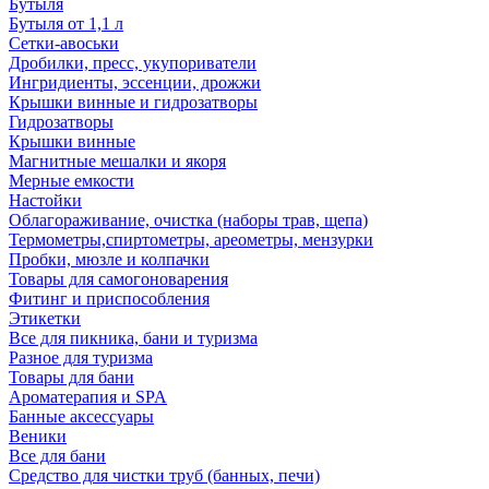
Бутыля
Бутыля от 1,1 л
Сетки-авоськи
Дробилки, пресс, укупориватели
Ингридиенты, эссенции, дрожжи
Крышки винные и гидрозатворы
Гидрозатворы
Крышки винные
Магнитные мешалки и якоря
Мерные емкости
Настойки
Облагораживание, очистка (наборы трав, щепа)
Термометры,спиртометры, ареометры, мензурки
Пробки, мюзле и колпачки
Товары для самогоноварения
Фитинг и приспособления
Этикетки
Все для пикника, бани и туризма
Разное для туризма
Товары для бани
Ароматерапия и SPA
Банные аксессуары
Веники
Все для бани
Средство для чистки труб (банных, печи)