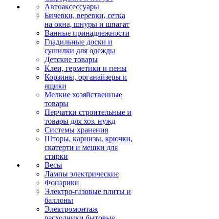
Автоаксессуары
Бичевки, веревки, сетка
на окна, шнуры и шпагат
Ванные принадлежности
Гладильные доски и
сушилки для одежды
Детские товары
Клеи, герметики и пены
Корзины, органайзеры и
ящики
Мелкие хозяйственные
товары
Перчатки строительные и
товары для хоз. нужд
Системы хранения
Шторы, карнизы, крючки,
скатерти и мешки для
стирки
Весы
Лампы электрические
Фонарики
Электро-газовые плиты и
баллоны
Электромонтаж
расходники бытовые