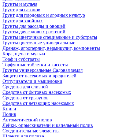
Грунты и мульча
Грунт для газонов
Грунт для плодовых и ягодных культур
Грунт для хвойных
Грунты для рассады и овощей
Грунты для садовых растений
Грунты цветочные специальные и субстраты
Грунты цветочные универсальные
Дренаж, агроперлит, вермикулит, компоненты
Кора, щепа и мульча
Торф и субстраты
Торфянные таблетки и кассеты
Грунты универсальные Садовая земля
Защита от насекомых и вредителей
Отпугиватели и мышеловки
Средства для слизней
Средства от бытовых насекомых
Средства от грызунов
Средства от летающих насекомых
Книги
Полив
Автоматический полив
Лейки, опрыскиватели и капельный полив
Соединительные элементы
Шланги для полива