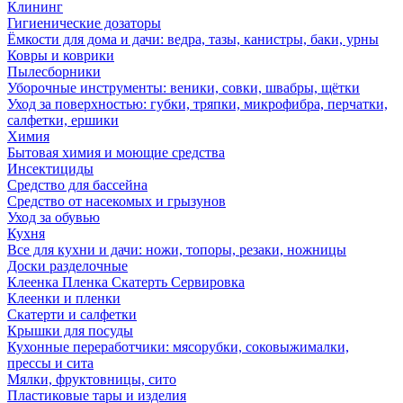
Клининг
Гигиенические дозаторы
Ёмкости для дома и дачи: ведра, тазы, канистры, баки, урны
Ковры и коврики
Пылесборники
Уборочные инструменты: веники, совки, швабры, щётки
Уход за поверхностью: губки, тряпки, микрофибра, перчатки,
салфетки, ершики
Химия
Бытовая химия и моющие средства
Инсектициды
Средство для бассейна
Средство от насекомых и грызунов
Уход за обувью
Кухня
Все для кухни и дачи: ножи, топоры, резаки, ножницы
Доски разделочные
Клеенка Пленка Скатерть Сервировка
Клеенки и пленки
Скатерти и салфетки
Крышки для посуды
Кухонные переработчики: мясорубки, соковыжималки,
прессы и сита
Мялки, фруктовницы, сито
Пластиковые тары и изделия