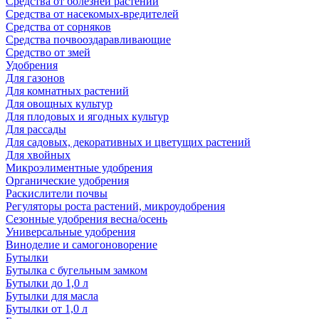
Средства от болезней растений
Средства от насекомых-вредителей
Средства от сорняков
Средства почвооздаравливающие
Средство от змей
Удобрения
Для газонов
Для комнатных растений
Для овощных культур
Для плодовых и ягодных культур
Для рассады
Для садовых, декоративных и цветущих растений
Для хвойных
Микроэлиментные удобрения
Органические удобрения
Раскислители почвы
Регуляторы роста растений, микроудобрения
Сезонные удобрения весна/осень
Универсальные удобрения
Виноделие и самогоноворение
Бутылки
Бутылка с бугельным замком
Бутылки до 1,0 л
Бутылки для масла
Бутылки от 1,0 л