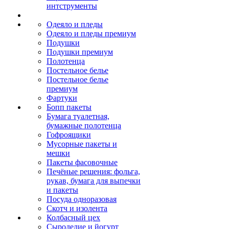
интструменты
Одеяло и пледы
Одеяло и пледы премиум
Подушки
Подушки премиум
Полотенца
Постельное белье
Постельное белье
премиум
Фартуки
Бопп пакеты
Бумага туалетная,
бумажные полотенца
Гофроящики
Мусорные пакеты и
мешки
Пакеты фасовочные
Печёные решения: фольга,
рукав, бумага для выпечки
и пакеты
Посуда одноразовая
Скотч и изолента
Колбасный цех
Сыроделие и йогурт