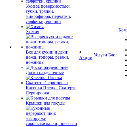
Уход за поверхностью:
губки, тряпки,
микрофибра, перчатки,
салфетки, ершики
Ком
Химия
Все для кухни и дачи:
Услуги
Блог
ножи, топоры, резаки,
Акции
ножницы
Доски разделочные
Клеенка Пленка Скатерть
Сервировка
Крышки для посуды