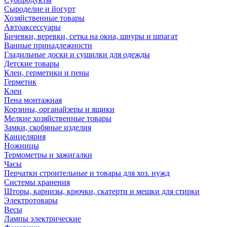
Сыроделие и йогурт
Хозяйственные товары
Автоаксессуары
Бичевки, веревки, сетка на окна, шнуры и шпагат
Ванные принадлежности
Гладильные доски и сушилки для одежды
Детские товары
Клеи, герметики и пены
Герметик
Клеи
Пена монтажная
Корзины, органайзеры и ящики
Мелкие хозяйственные товары
Замки, скобяные изделия
Канцелярия
Ножницы
Термометры и зажигалки
Часы
Перчатки строительные и товары для хоз. нужд
Системы хранения
Шторы, карнизы, крючки, скатерти и мешки для стирки
Электротовары
Весы
Лампы электрические