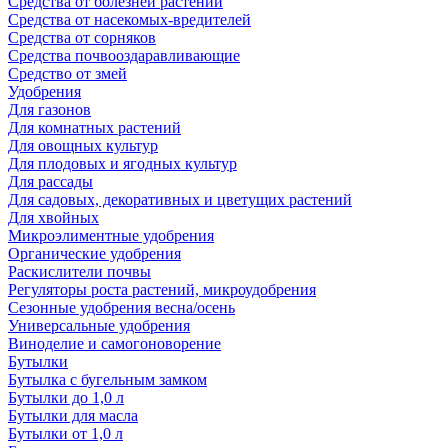
Средства от болезней растений
Средства от насекомых-вредителей
Средства от сорняков
Средства почвооздаравливающие
Средство от змей
Удобрения
Для газонов
Для комнатных растений
Для овощных культур
Для плодовых и ягодных культур
Для рассады
Для садовых, декоративных и цветущих растений
Для хвойных
Микроэлиментные удобрения
Органические удобрения
Раскислители почвы
Регуляторы роста растений, микроудобрения
Сезонные удобрения весна/осень
Универсальные удобрения
Виноделие и самогоноворение
Бутылки
Бутылка с бугельным замком
Бутылки до 1,0 л
Бутылки для масла
Бутылки от 1,0 л