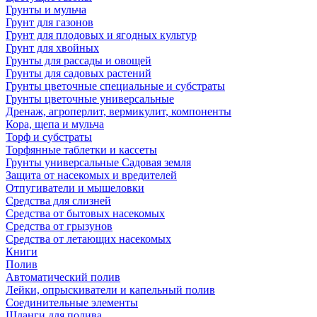
Грунты и мульча
Грунт для газонов
Грунт для плодовых и ягодных культур
Грунт для хвойных
Грунты для рассады и овощей
Грунты для садовых растений
Грунты цветочные специальные и субстраты
Грунты цветочные универсальные
Дренаж, агроперлит, вермикулит, компоненты
Кора, щепа и мульча
Торф и субстраты
Торфянные таблетки и кассеты
Грунты универсальные Садовая земля
Защита от насекомых и вредителей
Отпугиватели и мышеловки
Средства для слизней
Средства от бытовых насекомых
Средства от грызунов
Средства от летающих насекомых
Книги
Полив
Автоматический полив
Лейки, опрыскиватели и капельный полив
Соединительные элементы
Шланги для полива