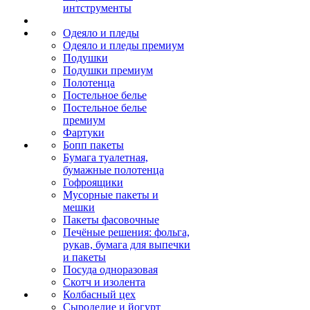
интструменты
Одеяло и пледы
Одеяло и пледы премиум
Подушки
Подушки премиум
Полотенца
Постельное белье
Постельное белье
премиум
Фартуки
Бопп пакеты
Бумага туалетная,
бумажные полотенца
Гофроящики
Мусорные пакеты и
мешки
Пакеты фасовочные
Печёные решения: фольга,
рукав, бумага для выпечки
и пакеты
Посуда одноразовая
Скотч и изолента
Колбасный цех
Сыроделие и йогурт