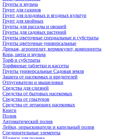
Грунты и мульча
Грунт для газонов
Грунт для плодовых и ягодных культур
Грунт для хвойных
Грунты для рассады и овощей
Грунты для садовых растений
Грунты цветочные специальные и субстраты
Грунты цветочные универсальные
Дренаж, агроперлит, вермикулит, компоненты
Кора, щепа и мульча
Торф и субстраты
Торфянные таблетки и кассеты
Грунты универсальные Садовая земля
Защита от насекомых и вредителей
Отпугиватели и мышеловки
Средства для слизней
Средства от бытовых насекомых
Средства от грызунов
Средства от летающих насекомых
Книги
Полив
Автоматический полив
Лейки, опрыскиватели и капельный полив
Соединительные элементы
Шланги для полива