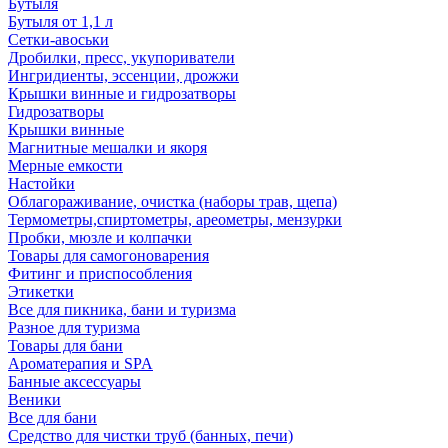
Бутыля
Бутыля от 1,1 л
Сетки-авоськи
Дробилки, пресс, укупориватели
Ингридиенты, эссенции, дрожжи
Крышки винные и гидрозатворы
Гидрозатворы
Крышки винные
Магнитные мешалки и якоря
Мерные емкости
Настойки
Облагораживание, очистка (наборы трав, щепа)
Термометры,спиртометры, ареометры, мензурки
Пробки, мюзле и колпачки
Товары для самогоноварения
Фитинг и приспособления
Этикетки
Все для пикника, бани и туризма
Разное для туризма
Товары для бани
Ароматерапия и SPA
Банные аксессуары
Веники
Все для бани
Средство для чистки труб (банных, печи)