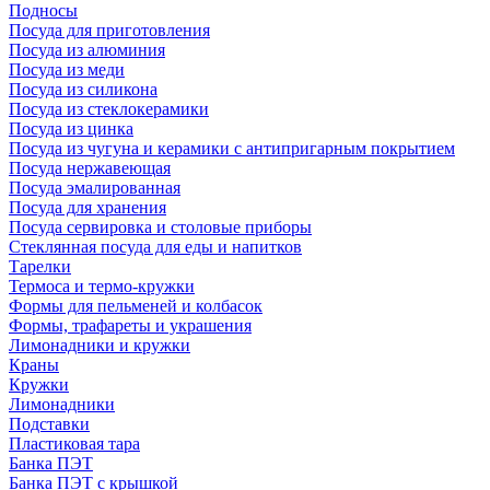
Подносы
Посуда для приготовления
Посуда из алюминия
Посуда из меди
Посуда из силикона
Посуда из стеклокерамики
Посуда из цинка
Посуда из чугуна и керамики с антипригарным покрытием
Посуда нержавеющая
Посуда эмалированная
Посуда для хранения
Посуда сервировка и столовые приборы
Стеклянная посуда для еды и напитков
Тарелки
Термоса и термо-кружки
Формы для пельменей и колбасок
Формы, трафареты и украшения
Лимонадники и кружки
Краны
Кружки
Лимонадники
Подставки
Пластиковая тара
Банка ПЭТ
Банка ПЭТ с крышкой