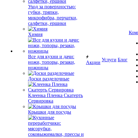
Уход за поверхностью:
губки, тряпки,
микрофибра, перчатки,
салфетки, ершики
Ком
Химия
Все для кухни и дачи:
Услуги
Блог
ножи, топоры, резаки,
Акции
ножницы
Доски разделочные
Клеенка Пленка Скатерть
Сервировка
Крышки для посуды