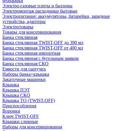
Фонарики
Электро-газовые плиты и баллоны
Электромонтаж расходники бытовые
Электропитание: аккумуляторы, батарейки, зарядные
устройства, адаптеры
Электротовары
Товары для консервирования
Банка стеклянная
Банка стеклянная TWIST-OFF до 390 мл
Банка стеклянная TWIST-OFF от 400 мл
Банка стеклянная импортная
Банка стеклянная с бугельным замком
Банка стеклянная СКО
Емкости для сыпучих
Наборы банка+крышка
Закаточные машинки
Крышка
Крышка ПЭТ
Крышка СКО
Крышка ТО (TWIST-OFF)
Приспособления
Воронки
Ключ TWIST-OFF
Крышки сливные
Наборы для консервирования