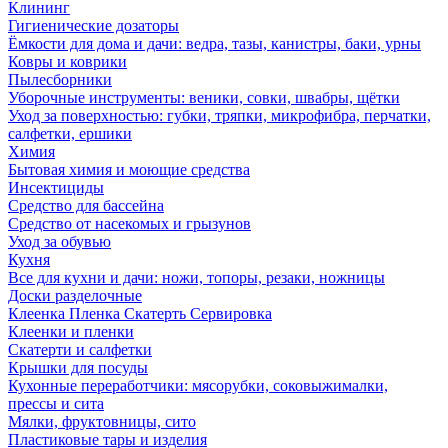
Клининг
Гигиенические дозаторы
Ёмкости для дома и дачи: ведра, тазы, канистры, баки, урны
Ковры и коврики
Пылесборники
Уборочные инструменты: веники, совки, швабры, щётки
Уход за поверхностью: губки, тряпки, микрофибра, перчатки,
салфетки, ершики
Химия
Бытовая химия и моющие средства
Инсектициды
Средство для бассейна
Средство от насекомых и грызунов
Уход за обувью
Кухня
Все для кухни и дачи: ножи, топоры, резаки, ножницы
Доски разделочные
Клеенка Пленка Скатерть Сервировка
Клеенки и пленки
Скатерти и салфетки
Крышки для посуды
Кухонные переработчики: мясорубки, соковыжималки,
прессы и сита
Мялки, фруктовницы, сито
Пластиковые тары и изделия