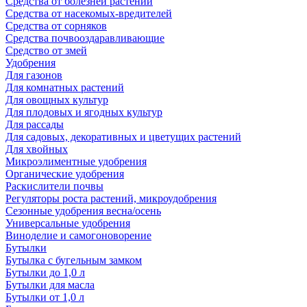
Средства от болезней растений
Средства от насекомых-вредителей
Средства от сорняков
Средства почвооздаравливающие
Средство от змей
Удобрения
Для газонов
Для комнатных растений
Для овощных культур
Для плодовых и ягодных культур
Для рассады
Для садовых, декоративных и цветущих растений
Для хвойных
Микроэлиментные удобрения
Органические удобрения
Раскислители почвы
Регуляторы роста растений, микроудобрения
Сезонные удобрения весна/осень
Универсальные удобрения
Виноделие и самогоноворение
Бутылки
Бутылка с бугельным замком
Бутылки до 1,0 л
Бутылки для масла
Бутылки от 1,0 л