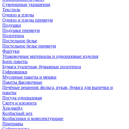
Сувенирные украшения
Текстиль
Одеяло и пледы
Одеяло и пледы премиум
Подушки
Подушки премиум
Полотенца
Постельное белье
Постельное белье премиум
Фартуки
Упаковочные материалы и одноразовые изделия
Бопп пакеты
Бумага туалетная, бумажные полотенца
Гофроящики
Мусорные пакеты и мешки
Пакеты фасовочные
Печёные решения: фольга, рукав, бумага для выпечки и
пакеты
Посуда одноразовая
Скотч и изолента
Хендмейд
Колбасный цех
Колбасники и комплектующие
Приправы
Субпродукты