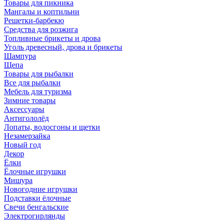
Товары для пикника
Мангалы и коптильни
Решетки-барбекю
Средства для розжига
Топливные брикеты и дрова
Уголь древесный, дрова и брикеты
Шампура
Щепа
Товары для рыбалки
Все для рыбалки
Мебель для туризма
Зимние товары
Аксессуары
Антигололёд
Лопаты, водосгоны и щетки
Незамерзайка
Новый год
Декор
Ёлки
Ёлочные игрушки
Мишура
Новогодние игрушки
Подставки ёлочные
Свечи бенгальские
Электрогирлянды