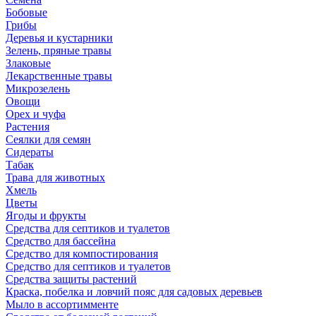
Бобовые
Грибы
Деревья и кустарники
Зелень, пряные травы
Злаковые
Лекарственные травы
Микрозелень
Овощи
Орех и чуфа
Растения
Сеялки для семян
Сидераты
Табак
Трава для животных
Хмель
Цветы
Ягоды и фрукты
Средства для септиков и туалетов
Средство для бассейна
Средство для компостирования
Средство для септиков и туалетов
Средства защиты растений
Краска, побелка и ловчий пояс для садовых деревьев
Мыло в ассортимменте