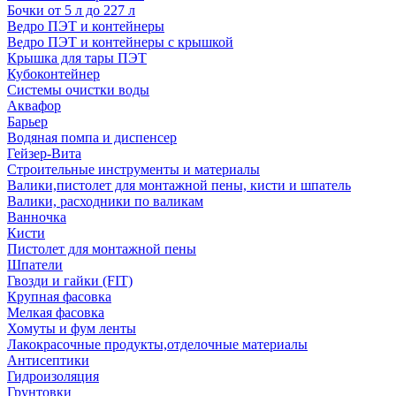
Бочки от 5 л до 227 л
Ведро ПЭТ и контейнеры
Ведро ПЭТ и контейнеры с крышкой
Крышка для тары ПЭТ
Кубоконтейнер
Системы очистки воды
Аквафор
Барьер
Водяная помпа и диспенсер
Гейзер-Вита
Строительные инструменты и материалы
Валики,пистолет для монтажной пены, кисти и шпатель
Валики, расходники по валикам
Ванночка
Кисти
Пистолет для монтажной пены
Шпатели
Гвозди и гайки (FIT)
Крупная фасовка
Мелкая фасовка
Хомуты и фум ленты
Лакокрасочные продукты,отделочные материалы
Антисептики
Гидроизоляция
Грунтовки