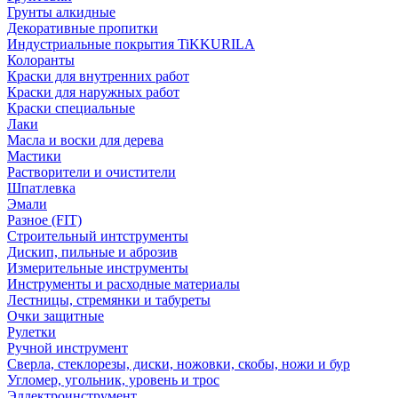
Грунты алкидные
Декоративные пропитки
Индустриальные покрытия TiKKURILA
Колоранты
Краски для внутренних работ
Краски для наружных работ
Краски специальные
Лаки
Масла и воски для дерева
Мастики
Растворители и очистители
Шпатлевка
Эмали
Разное (FIT)
Строительный интструменты
Дискип, пильные и аброзив
Измерительные инструменты
Инструменты и расходные материалы
Лестницы, стремянки и табуреты
Очки защитные
Рулетки
Ручной инструмент
Сверла, стеклорезы, диски, ножовки, скобы, ножи и бур
Угломер, угольник, уровень и трос
Эллектроинструмент