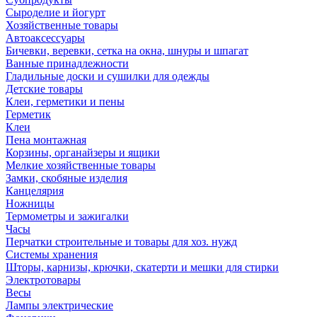
Сыроделие и йогурт
Хозяйственные товары
Автоаксессуары
Бичевки, веревки, сетка на окна, шнуры и шпагат
Ванные принадлежности
Гладильные доски и сушилки для одежды
Детские товары
Клеи, герметики и пены
Герметик
Клеи
Пена монтажная
Корзины, органайзеры и ящики
Мелкие хозяйственные товары
Замки, скобяные изделия
Канцелярия
Ножницы
Термометры и зажигалки
Часы
Перчатки строительные и товары для хоз. нужд
Системы хранения
Шторы, карнизы, крючки, скатерти и мешки для стирки
Электротовары
Весы
Лампы электрические