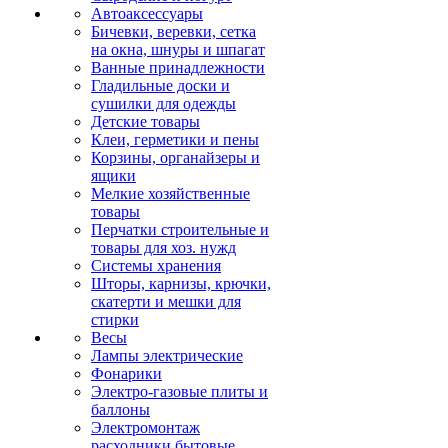
Автоаксессуары
Бичевки, веревки, сетка
на окна, шнуры и шпагат
Ванные принадлежности
Гладильные доски и
сушилки для одежды
Детские товары
Клеи, герметики и пены
Корзины, органайзеры и
ящики
Мелкие хозяйственные
товары
Перчатки строительные и
товары для хоз. нужд
Системы хранения
Шторы, карнизы, крючки,
скатерти и мешки для
стирки
Весы
Лампы электрические
Фонарики
Электро-газовые плиты и
баллоны
Электромонтаж
расходники бытовые