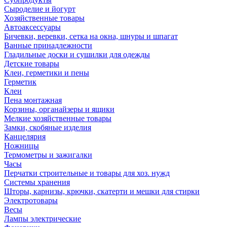
Сыроделие и йогурт
Хозяйственные товары
Автоаксессуары
Бичевки, веревки, сетка на окна, шнуры и шпагат
Ванные принадлежности
Гладильные доски и сушилки для одежды
Детские товары
Клеи, герметики и пены
Герметик
Клеи
Пена монтажная
Корзины, органайзеры и ящики
Мелкие хозяйственные товары
Замки, скобяные изделия
Канцелярия
Ножницы
Термометры и зажигалки
Часы
Перчатки строительные и товары для хоз. нужд
Системы хранения
Шторы, карнизы, крючки, скатерти и мешки для стирки
Электротовары
Весы
Лампы электрические