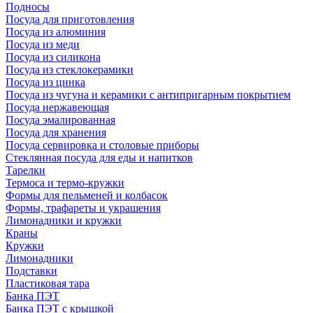
Подносы
Посуда для приготовления
Посуда из алюминия
Посуда из меди
Посуда из силикона
Посуда из стеклокерамики
Посуда из цинка
Посуда из чугуна и керамики с антипригарным покрытием
Посуда нержавеющая
Посуда эмалированная
Посуда для хранения
Посуда сервировка и столовые приборы
Стеклянная посуда для еды и напитков
Тарелки
Термоса и термо-кружки
Формы для пельменей и колбасок
Формы, трафареты и украшения
Лимонадники и кружки
Краны
Кружки
Лимонадники
Подставки
Пластиковая тара
Банка ПЭТ
Банка ПЭТ с крышкой