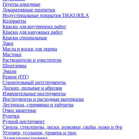
Грунты алкидные
Декоративные пропитки
Индустриальные покрытия TiKKURILA
Колоранты
Краски для внутренних работ
Краски для наружных работ
Краски специальные
Лаки
Масла и воски для дерева
Мастики
Растворители и очистители
Шпатлевка
Эмали
Разное (FIT)
Строительный интструменты
Дискип, пильные и аброзив
Измерительные инструменты
Инструменты и расходные материалы
Лестницы, стремянки и табуреты
Очки защитные
Рулетки
Ручной инструмент
Сверла, стеклорезы, диски, ножовки, скобы, ножи и бур
Угломер, угольник, уровень и трос
Эллектроинструмент