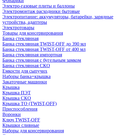
Фонарики
Электро-газовые плиты и баллоны
Электромонтаж расходники бытовые
Электропитание: аккумуляторы, батарейки, зарядные
устройства, адаптеры
Электротовары
Товары для консервирования
Банка стеклянная
Банка стеклянная TWIST-OFF до 390 мл
Банка стеклянная TWIST-OFF от 400 мл
Банка стеклянная импортная
Банка стеклянная с бугельным замком
Банка стеклянная СКО
Емкости для сыпучих
Наборы банка+крышка
Закаточные машинки
Крышка
Крышка ПЭТ
Крышка СКО
Крышка ТО (TWIST-OFF)
Приспособления
Воронки
Ключ TWIST-OFF
Крышки сливные
Наборы для консервирования