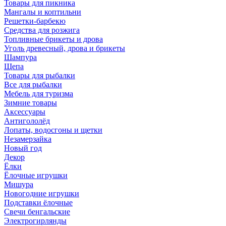
Товары для пикника
Мангалы и коптильни
Решетки-барбекю
Средства для розжига
Топливные брикеты и дрова
Уголь древесный, дрова и брикеты
Шампура
Щепа
Товары для рыбалки
Все для рыбалки
Мебель для туризма
Зимние товары
Аксессуары
Антигололёд
Лопаты, водосгоны и щетки
Незамерзайка
Новый год
Декор
Ёлки
Ёлочные игрушки
Мишура
Новогодние игрушки
Подставки ёлочные
Свечи бенгальские
Электрогирлянды