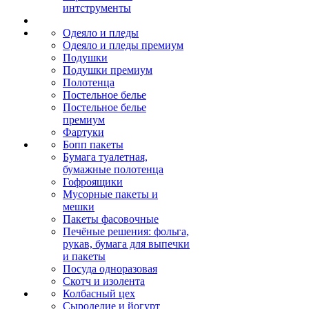
интструменты
Одеяло и пледы
Одеяло и пледы премиум
Подушки
Подушки премиум
Полотенца
Постельное белье
Постельное белье
премиум
Фартуки
Бопп пакеты
Бумага туалетная,
бумажные полотенца
Гофроящики
Мусорные пакеты и
мешки
Пакеты фасовочные
Печёные решения: фольга,
рукав, бумага для выпечки
и пакеты
Посуда одноразовая
Скотч и изолента
Колбасный цех
Сыроделие и йогурт