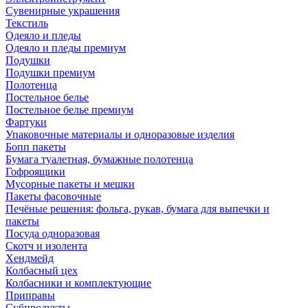
Сувенирные украшения
Текстиль
Одеяло и пледы
Одеяло и пледы премиум
Подушки
Подушки премиум
Полотенца
Постельное белье
Постельное белье премиум
Фартуки
Упаковочные материалы и одноразовые изделия
Бопп пакеты
Бумага туалетная, бумажные полотенца
Гофроящики
Мусорные пакеты и мешки
Пакеты фасовочные
Печёные решения: фольга, рукав, бумага для выпечки и
пакеты
Посуда одноразовая
Скотч и изолента
Хендмейд
Колбасный цех
Колбасники и комплектующие
Приправы
Субпродукты