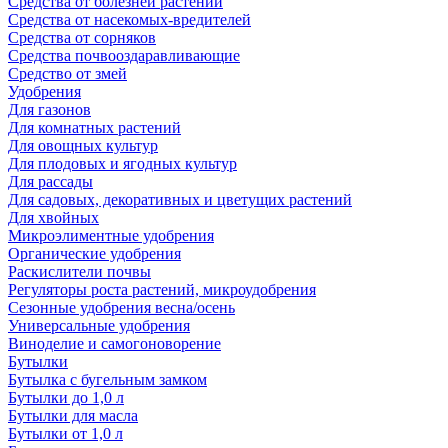
Средства от болезней растений
Средства от насекомых-вредителей
Средства от сорняков
Средства почвооздаравливающие
Средство от змей
Удобрения
Для газонов
Для комнатных растений
Для овощных культур
Для плодовых и ягодных культур
Для рассады
Для садовых, декоративных и цветущих растений
Для хвойных
Микроэлиментные удобрения
Органические удобрения
Раскислители почвы
Регуляторы роста растений, микроудобрения
Сезонные удобрения весна/осень
Универсальные удобрения
Виноделие и самогоноворение
Бутылки
Бутылка с бугельным замком
Бутылки до 1,0 л
Бутылки для масла
Бутылки от 1,0 л