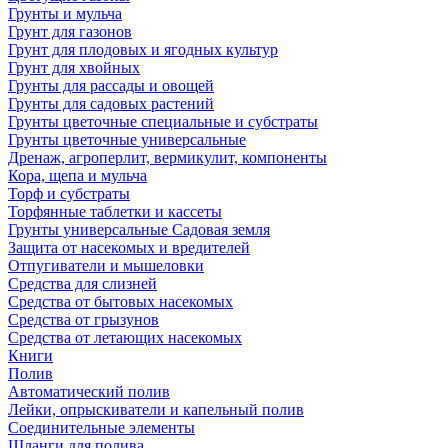
Грунты и мульча
Грунт для газонов
Грунт для плодовых и ягодных культур
Грунт для хвойных
Грунты для рассады и овощей
Грунты для садовых растений
Грунты цветочные специальные и субстраты
Грунты цветочные универсальные
Дренаж, агроперлит, вермикулит, компоненты
Кора, щепа и мульча
Торф и субстраты
Торфянные таблетки и кассеты
Грунты универсальные Садовая земля
Защита от насекомых и вредителей
Отпугиватели и мышеловки
Средства для слизней
Средства от бытовых насекомых
Средства от грызунов
Средства от летающих насекомых
Книги
Полив
Автоматический полив
Лейки, опрыскиватели и капельный полив
Соединительные элементы
Шланги для полива