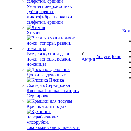
Уход за поверхностью:
губки, тряпки,
микрофибра, перчатки,
салфетки, ершики
Ком
Химия
Все для кухни и дачи:
Услуги
Блог
ножи, топоры, резаки,
Акции
ножницы
Доски разделочные
Клеенка Пленка Скатерть
Сервировка
Крышки для посуды