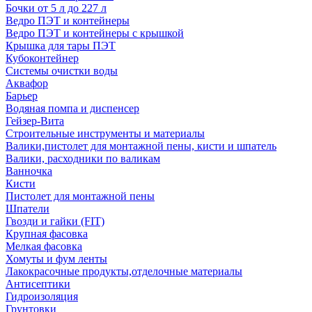
Бочки от 5 л до 227 л
Ведро ПЭТ и контейнеры
Ведро ПЭТ и контейнеры с крышкой
Крышка для тары ПЭТ
Кубоконтейнер
Системы очистки воды
Аквафор
Барьер
Водяная помпа и диспенсер
Гейзер-Вита
Строительные инструменты и материалы
Валики,пистолет для монтажной пены, кисти и шпатель
Валики, расходники по валикам
Ванночка
Кисти
Пистолет для монтажной пены
Шпатели
Гвозди и гайки (FIT)
Крупная фасовка
Мелкая фасовка
Хомуты и фум ленты
Лакокрасочные продукты,отделочные материалы
Антисептики
Гидроизоляция
Грунтовки