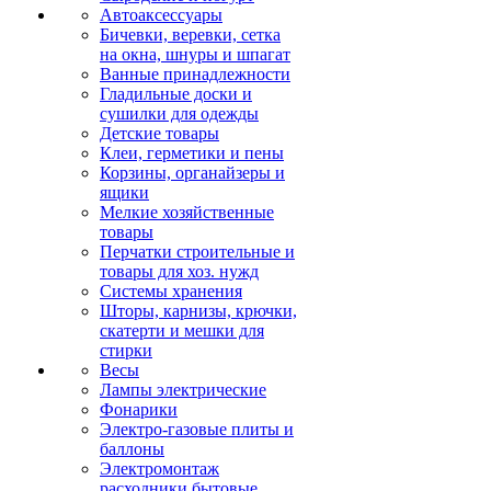
Автоаксессуары
Бичевки, веревки, сетка
на окна, шнуры и шпагат
Ванные принадлежности
Гладильные доски и
сушилки для одежды
Детские товары
Клеи, герметики и пены
Корзины, органайзеры и
ящики
Мелкие хозяйственные
товары
Перчатки строительные и
товары для хоз. нужд
Системы хранения
Шторы, карнизы, крючки,
скатерти и мешки для
стирки
Весы
Лампы электрические
Фонарики
Электро-газовые плиты и
баллоны
Электромонтаж
расходники бытовые