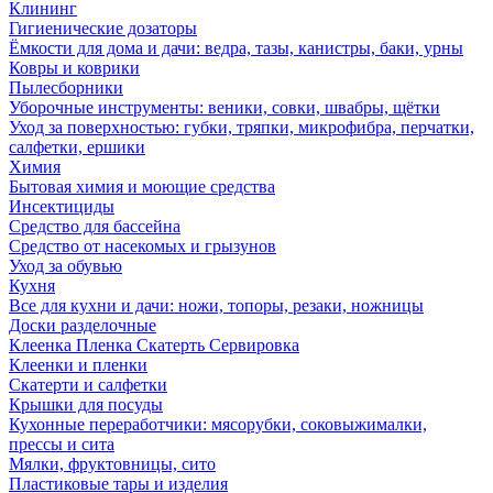
Клининг
Гигиенические дозаторы
Ёмкости для дома и дачи: ведра, тазы, канистры, баки, урны
Ковры и коврики
Пылесборники
Уборочные инструменты: веники, совки, швабры, щётки
Уход за поверхностью: губки, тряпки, микрофибра, перчатки,
салфетки, ершики
Химия
Бытовая химия и моющие средства
Инсектициды
Средство для бассейна
Средство от насекомых и грызунов
Уход за обувью
Кухня
Все для кухни и дачи: ножи, топоры, резаки, ножницы
Доски разделочные
Клеенка Пленка Скатерть Сервировка
Клеенки и пленки
Скатерти и салфетки
Крышки для посуды
Кухонные переработчики: мясорубки, соковыжималки,
прессы и сита
Мялки, фруктовницы, сито
Пластиковые тары и изделия