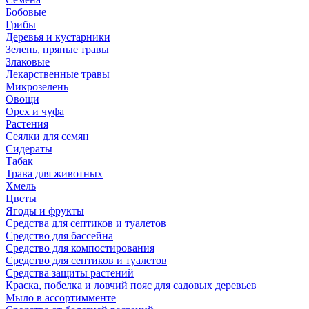
Бобовые
Грибы
Деревья и кустарники
Зелень, пряные травы
Злаковые
Лекарственные травы
Микрозелень
Овощи
Орех и чуфа
Растения
Сеялки для семян
Сидераты
Табак
Трава для животных
Хмель
Цветы
Ягоды и фрукты
Средства для септиков и туалетов
Средство для бассейна
Средство для компостирования
Средство для септиков и туалетов
Средства защиты растений
Краска, побелка и ловчий пояс для садовых деревьев
Мыло в ассортимменте