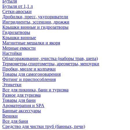
Бутыля
Бутыля от 1,1 л
Сетки-авоськи
Дробилки, пресс, укупориватели
Ингридиенты, эссенции, дрожжи
Крышки винные и гидрозатворы
Гидрозатворы
Крышки винные
Магнитные мешалки и якоря
Мерные емкости
Настойки
Облагораживание, очистка (наборы трав, щепа)
Термометры,спиртометры, ареометры, мензурки
Пробки, мюзле и колпачки
Товары для самогоноварения
Фитинг и приспособления
Этикетки
Все для пикника, бани и туризма
Разное для туризма
Товары для бани
Ароматерапия и SPA
Банные аксессуары
Веники
Все для бани
Средство для чистки труб (банных, печи)