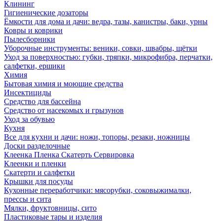
Клининг
Гигиенические дозаторы
Ёмкости для дома и дачи: ведра, тазы, канистры, баки, урны
Ковры и коврики
Пылесборники
Уборочные инструменты: веники, совки, швабры, щётки
Уход за поверхностью: губки, тряпки, микрофибра, перчатки,
салфетки, ершики
Химия
Бытовая химия и моющие средства
Инсектициды
Средство для бассейна
Средство от насекомых и грызунов
Уход за обувью
Кухня
Все для кухни и дачи: ножи, топоры, резаки, ножницы
Доски разделочные
Клеенка Пленка Скатерть Сервировка
Клеенки и пленки
Скатерти и салфетки
Крышки для посуды
Кухонные переработчики: мясорубки, соковыжималки,
прессы и сита
Мялки, фруктовницы, сито
Пластиковые тары и изделия