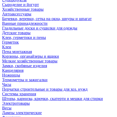
Сыроделие и йогурт
Хозяйственные товары
Автоаксессуары
Бичевки, веревки, сетка на окна, шнуры и шпагат
Ванные принадлежности
Гладильные доски и сушилки для одежды
Детские товары
Клеи, герметики и пены
Герметик
Клеи
Пена монтажная
Корзины, органайзеры и ящики
Мелкие хозяйственные товары
Замки, скобяные изделия
Канцелярия
Ножницы
Термометры и зажигалки
Часы
Перчатки строительные и товары для хоз. нужд
Системы хранения
Шторы, карнизы, крючки, скатерти и мешки для стирки
Электротовары
Весы
Лампы электрические