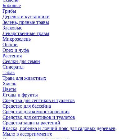
Бобовые
Грибы
Деревья и кустарники
Зелень, пряные травы
Злаковые
Лекарственные травы
Микрозелень
Овощи
Орех и чуфа
Растения
Сеялки для семян
Сидераты
Табак
Трава для животных
Хмель
Цветы
Ягоды и фрукты
Средства для септиков и туалетов
Средство для бассейна
Средство для компостирования
Средство для септиков и туалетов
Средства защиты растений
Краска, побелка и ловчий пояс для садовых деревьев
Мыло в ассортимменте