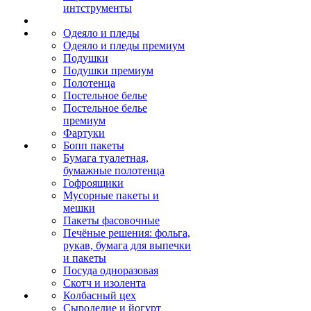
интструменты
Одеяло и пледы
Одеяло и пледы премиум
Подушки
Подушки премиум
Полотенца
Постельное белье
Постельное белье
премиум
Фартуки
Бопп пакеты
Бумага туалетная,
бумажные полотенца
Гофроящики
Мусорные пакеты и
мешки
Пакеты фасовочные
Печёные решения: фольга,
рукав, бумага для выпечки
и пакеты
Посуда одноразовая
Скотч и изолента
Колбасный цех
Сыроделие и йогурт