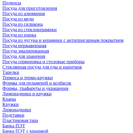
Подносы
Посуда для приготовления
Посуда из алюминия
Посуда из меди
Посуда из силикона
Посуда из стеклокерамики
Посуда из цинка
Посуда из чугуна и керамики с антипригарным покрытием
Посуда нержавеющая
Посуда эмалированная
Посуда для хранения
Посуда сервировка и столовые приборы
Стеклянная посуда для еды и напитков
Тарелки
Термоса и термо-кружки
Формы для пельменей и колбасок
Формы, трафареты и украшения
Лимонадники и кружки
Краны
Кружки
Лимонадники
Подставки
Пластиковая тара
Банка ПЭТ
Банка ПЭТ с крышкой