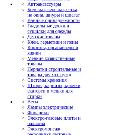
Автоаксессуары
Бичевки, веревки, сетка
на окна, шнуры и шпагат
Ванные принадлежности
Гладильные доски и
сушилки для одежды
Детские товары
Клеи, герметики и пены
Корзины, органайзеры и
ящики
Мелкие хозяйственные
товары
Перчатки строительные и
товары для хоз. нужд
Системы хранения
Шторы, карнизы, крючки,
скатерти и мешки для
стирки
Весы
Лампы электрические
Фонарики
Электро-газовые плиты и
баллоны
Электромонтаж
расходники бытовые