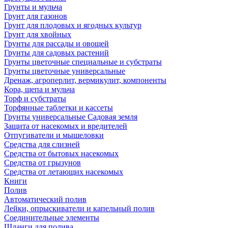
Грунты и мульча
Грунт для газонов
Грунт для плодовых и ягодных культур
Грунт для хвойных
Грунты для рассады и овощей
Грунты для садовых растений
Грунты цветочные специальные и субстраты
Грунты цветочные универсальные
Дренаж, агроперлит, вермикулит, компоненты
Кора, щепа и мульча
Торф и субстраты
Торфянные таблетки и кассеты
Грунты универсальные Садовая земля
Защита от насекомых и вредителей
Отпугиватели и мышеловки
Средства для слизней
Средства от бытовых насекомых
Средства от грызунов
Средства от летающих насекомых
Книги
Полив
Автоматический полив
Лейки, опрыскиватели и капельный полив
Соединительные элементы
Шланги для полива