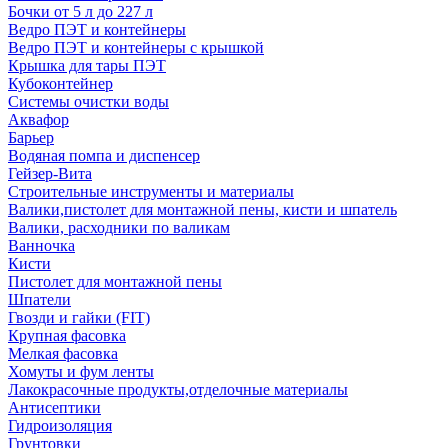
Бочки от 5 л до 227 л
Ведро ПЭТ и контейнеры
Ведро ПЭТ и контейнеры с крышкой
Крышка для тары ПЭТ
Кубоконтейнер
Системы очистки воды
Аквафор
Барьер
Водяная помпа и диспенсер
Гейзер-Вита
Строительные инструменты и материалы
Валики,пистолет для монтажной пены, кисти и шпатель
Валики, расходники по валикам
Ванночка
Кисти
Пистолет для монтажной пены
Шпатели
Гвозди и гайки (FIT)
Крупная фасовка
Мелкая фасовка
Хомуты и фум ленты
Лакокрасочные продукты,отделочные материалы
Антисептики
Гидроизоляция
Грунтовки