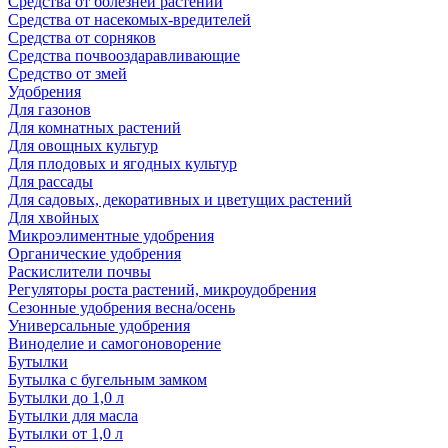
Средства от болезней растений
Средства от насекомых-вредителей
Средства от сорняков
Средства почвооздаравливающие
Средство от змей
Удобрения
Для газонов
Для комнатных растений
Для овощных культур
Для плодовых и ягодных культур
Для рассады
Для садовых, декоративных и цветущих растений
Для хвойных
Микроэлиментные удобрения
Органические удобрения
Раскислители почвы
Регуляторы роста растений, микроудобрения
Сезонные удобрения весна/осень
Универсальные удобрения
Виноделие и самогоноворение
Бутылки
Бутылка с бугельным замком
Бутылки до 1,0 л
Бутылки для масла
Бутылки от 1,0 л