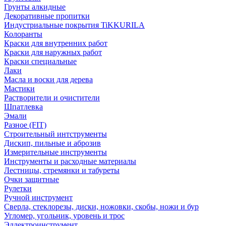
Грунты алкидные
Декоративные пропитки
Индустриальные покрытия TiKKURILA
Колоранты
Краски для внутренних работ
Краски для наружных работ
Краски специальные
Лаки
Масла и воски для дерева
Мастики
Растворители и очистители
Шпатлевка
Эмали
Разное (FIT)
Строительный интструменты
Дискип, пильные и аброзив
Измерительные инструменты
Инструменты и расходные материалы
Лестницы, стремянки и табуреты
Очки защитные
Рулетки
Ручной инструмент
Сверла, стеклорезы, диски, ножовки, скобы, ножи и бур
Угломер, угольник, уровень и трос
Эллектроинструмент