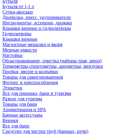
Бутыля
Бутыля от 1,1 л
Сетки-авоськи
Дробилки, пресс, укупориватели
Ингридиенты, эссенции, дрожжи
Крышки винные и гидрозатворы
Гидрозатворы
Крышки винные
Магнитные мешалки и якоря
Мерные емкости
Настойки
Облагораживание, очистка (наборы трав, щепа)
Термометры,спиртометры, ареометры, мензурки
Пробки, мюзле и колпачки
Товары для самогоноварения
Фитинг и приспособления
Этикетки
Все для пикника, бани и туризма
Разное для туризма
Товары для бани
Ароматерапия и SPA
Банные аксессуары
Веники
Все для бани
Средство для чистки труб (банных, печи)