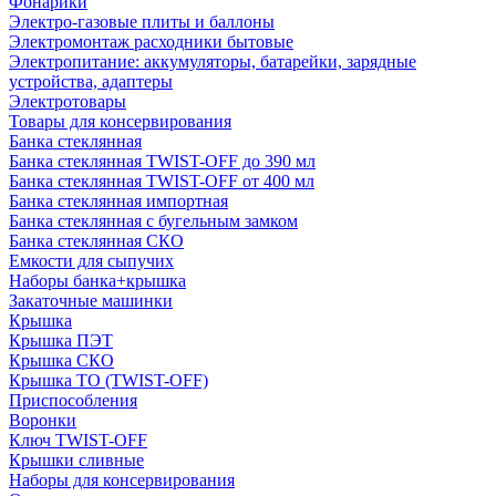
Фонарики
Электро-газовые плиты и баллоны
Электромонтаж расходники бытовые
Электропитание: аккумуляторы, батарейки, зарядные
устройства, адаптеры
Электротовары
Товары для консервирования
Банка стеклянная
Банка стеклянная TWIST-OFF до 390 мл
Банка стеклянная TWIST-OFF от 400 мл
Банка стеклянная импортная
Банка стеклянная с бугельным замком
Банка стеклянная СКО
Емкости для сыпучих
Наборы банка+крышка
Закаточные машинки
Крышка
Крышка ПЭТ
Крышка СКО
Крышка ТО (TWIST-OFF)
Приспособления
Воронки
Ключ TWIST-OFF
Крышки сливные
Наборы для консервирования