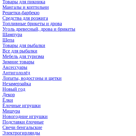
Товары для пикника
Мангалы и коптильни
Решетки-барбекю
Средства для розжига
Топливные брикеты и дрова
Уголь древесный, дрова и брикеты
Шампура
Щепа
Товары для рыбалки
Все для рыбалки
Мебель для туризма
Зимние товары
Аксессуары
Антигололёд
Лопаты, водосгоны и щетки
Незамерзайка
Новый год
Декор
Ёлки
Ёлочные игрушки
Мишура
Новогодние игрушки
Подставки ёлочные
Свечи бенгальские
Электрогирлянды