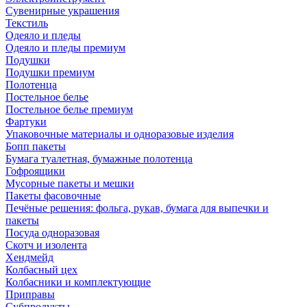
Сувенирные украшения
Текстиль
Одеяло и пледы
Одеяло и пледы премиум
Подушки
Подушки премиум
Полотенца
Постельное белье
Постельное белье премиум
Фартуки
Упаковочные материалы и одноразовые изделия
Бопп пакеты
Бумага туалетная, бумажные полотенца
Гофроящики
Мусорные пакеты и мешки
Пакеты фасовочные
Печёные решения: фольга, рукав, бумага для выпечки и
пакеты
Посуда одноразовая
Скотч и изолента
Хендмейд
Колбасный цех
Колбасники и комплектующие
Приправы
Субпродукты