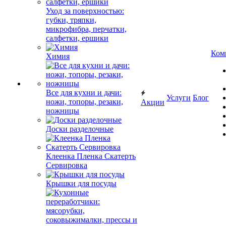
Уход за поверхностью:
губки, тряпки,
микрофибра, перчатки,
салфетки, ершики
Ком
Химия
Все для кухни и дачи:
Услуги
Блог
ножи, топоры, резаки,
Акции
ножницы
Доски разделочные
Клеенка Пленка Скатерть
Сервировка
Крышки для посуды