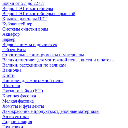
Бочки от 5 л до 227 л
Ведро ПЭТ и контейнеры
Ведро ПЭТ и контейнеры с крышкой
Крышка для тары ПЭТ
Кубоконтейнер
Системы очистки воды
Аквафор
Барьер
Водяная помпа и диспенсер
Гейзер-Вита
Строительные инструменты и материалы
Валики,пистолет для монтажной пены, кисти и шпатель
Валики, расходники по валикам
Ванночка
Кисти
Пистолет для монтажной пены
Шпатели
Гвозди и гайки (FIT)
Крупная фасовка
Мелкая фасовка
Хомуты и фум ленты
Лакокрасочные продукты,отделочные материалы
Антисептики
Гидроизоляция
Грунтовки