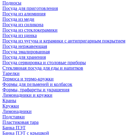
Подносы
Посуда для приготовления
Посуда из алюминия
Посуда из меди
Посуда из силикона
Посуда из стеклокерамики
Посуда из цинка
Посуда из чугуна и керамики с антипригарным покрытием
Посуда нержавеющая
Посуда эмалированная
Посуда для хранения
Посуда сервировка и столовые приборы
Стеклянная посуда для еды и напитков
Тарелки
Термоса и термо-кружки
Формы для пельменей и колбасок
Формы, трафареты и украшения
Лимонадники и кружки
Краны
Кружки
Лимонадники
Подставки
Пластиковая тара
Банка ПЭТ
Банка ПЭТ с крышкой