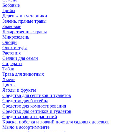
Бобовые
Грибы
Деревья и кустарники
Зелень, пряные травы
Злаковые
Лекарственные травы
Микрозелень
Овощи
Орех и чуфа
Растения
Сеялки для семян
Сидераты
Табак
Трава для животных
Хмель
Цветы
Ягоды и фрукты
Средства для септиков и туалетов
Средство для бассейна
Средство для компостирования
Средство для септиков и туалетов
Средства защиты растений
Краска, побелка и ловчий пояс для садовых деревьев
Мыло в ассортимменте