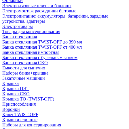
Фонарики
Электро-газовые плиты и баллоны
Электромонтаж расходники бытовые
Электропитание: аккумуляторы, батарейки, зарядные
устройства, адаптеры
Электротовары
Товары для консервирования
Банка стеклянная
Банка стеклянная TWIST-OFF до 390 мл
Банка стеклянная TWIST-OFF от 400 мл
Банка стеклянная импортная
Банка стеклянная с бугельным замком
Банка стеклянная СКО
Емкости для сыпучих
Наборы банка+крышка
Закаточные машинки
Крышка
Крышка ПЭТ
Крышка СКО
Крышка ТО (TWIST-OFF)
Приспособления
Воронки
Ключ TWIST-OFF
Крышки сливные
Наборы для консервирования