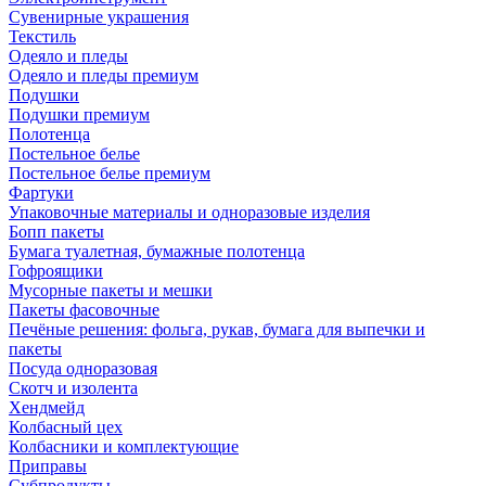
Сувенирные украшения
Текстиль
Одеяло и пледы
Одеяло и пледы премиум
Подушки
Подушки премиум
Полотенца
Постельное белье
Постельное белье премиум
Фартуки
Упаковочные материалы и одноразовые изделия
Бопп пакеты
Бумага туалетная, бумажные полотенца
Гофроящики
Мусорные пакеты и мешки
Пакеты фасовочные
Печёные решения: фольга, рукав, бумага для выпечки и
пакеты
Посуда одноразовая
Скотч и изолента
Хендмейд
Колбасный цех
Колбасники и комплектующие
Приправы
Субпродукты