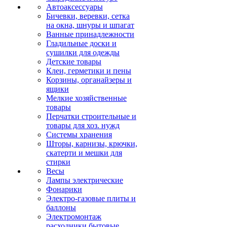
Автоаксессуары
Бичевки, веревки, сетка
на окна, шнуры и шпагат
Ванные принадлежности
Гладильные доски и
сушилки для одежды
Детские товары
Клеи, герметики и пены
Корзины, органайзеры и
ящики
Мелкие хозяйственные
товары
Перчатки строительные и
товары для хоз. нужд
Системы хранения
Шторы, карнизы, крючки,
скатерти и мешки для
стирки
Весы
Лампы электрические
Фонарики
Электро-газовые плиты и
баллоны
Электромонтаж
расходники бытовые