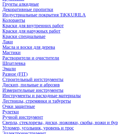
Грунты алкидные
Декоративные пропитки
Индустриальные покрытия TiKKURILA
Колоранты
Краски для внутренних работ
Краски для наружных работ
Краски специальные
Лаки
Масла и воски для дерева
Мастики
Растворители и очистители
Шпатлевка
Эмали
Разное (FIT)
Строительный интструменты
Дискип, пильные и аброзив
Измерительные инструменты
Инструменты и расходные материалы
Лестницы, стремянки и табуреты
Очки защитные
Рулетки
Ручной инструмент
Сверла, стеклорезы, диски, ножовки, скобы, ножи и бур
Угломер, угольник, уровень и трос
Эллектроинструмент