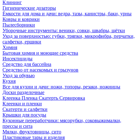
Клининг
Гигиенические дозаторы
Ёмкости для дома и дачи: ведра, тазы, канистры, баки, урны
Ковры и коврики
Пылесборники
Уборочные инструменты: веники, совки, швабры, щётки
Уход за поверхностью: губки, тряпки, микрофибра, перчатки,
салфетки, ершики
Химия
Бытовая химия и моющие средства
Инсектициды
Средство для бассейна
Средство от насекомых и грызунов
Уход за обувью
Кухня
Все для кухни и дачи: ножи, топоры, резаки, ножницы
Доски разделочные
Клеенка Пленка Скатерть Сервировка
Клеенки и пленки
Скатерти и салфетки
Крышки для посуды
Кухонные переработчики: мясорубки, соковыжималки,
прессы и сита
Мялки, фруктовницы, сито
Пластиковые тары и изделия