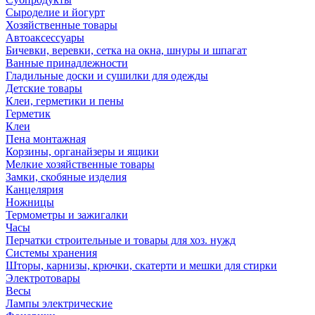
Сыроделие и йогурт
Хозяйственные товары
Автоаксессуары
Бичевки, веревки, сетка на окна, шнуры и шпагат
Ванные принадлежности
Гладильные доски и сушилки для одежды
Детские товары
Клеи, герметики и пены
Герметик
Клеи
Пена монтажная
Корзины, органайзеры и ящики
Мелкие хозяйственные товары
Замки, скобяные изделия
Канцелярия
Ножницы
Термометры и зажигалки
Часы
Перчатки строительные и товары для хоз. нужд
Системы хранения
Шторы, карнизы, крючки, скатерти и мешки для стирки
Электротовары
Весы
Лампы электрические