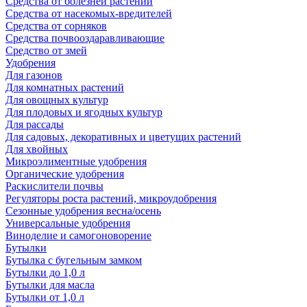
Средства от болезней растений
Средства от насекомых-вредителей
Средства от сорняков
Средства почвооздаравливающие
Средство от змей
Удобрения
Для газонов
Для комнатных растений
Для овощных культур
Для плодовых и ягодных культур
Для рассады
Для садовых, декоративных и цветущих растений
Для хвойных
Микроэлиментные удобрения
Органические удобрения
Раскислители почвы
Регуляторы роста растений, микроудобрения
Сезонные удобрения весна/осень
Универсальные удобрения
Виноделие и самогоноворение
Бутылки
Бутылка с бугельным замком
Бутылки до 1,0 л
Бутылки для масла
Бутылки от 1,0 л