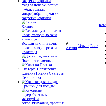
Уход за поверхностью:
губки, тряпки,
микрофибра, перчатки,
салфетки, ершики
Ком
Химия
Все для кухни и дачи:
Услуги
Блог
ножи, топоры, резаки,
Акции
ножницы
Доски разделочные
Клеенка Пленка Скатерть
Сервировка
Крышки для посуды