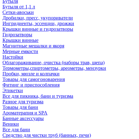
Бутыля
Бутыля от 1,1 л
Сетки-авоськи
Дробилки, пресс, укупориватели
Ингридиенты, эссенции, дрожжи
Крышки винные и гидрозатворы
Гидрозатворы
Крышки винные
Магнитные мешалки и якоря
Мерные емкости
Настойки
Облагораживание, очистка (наборы трав, щепа)
Термометры,спиртометры, ареометры, мензурки
Пробки, мюзле и колпачки
Товары для самогоноварения
Фитинг и приспособления
Этикетки
Все для пикника, бани и туризма
Разное для туризма
Товары для бани
Ароматерапия и SPA
Банные аксессуары
Веники
Все для бани
Средство для чистки труб (банных, печи)