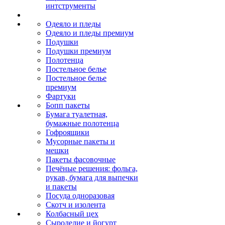
интструменты
Одеяло и пледы
Одеяло и пледы премиум
Подушки
Подушки премиум
Полотенца
Постельное белье
Постельное белье
премиум
Фартуки
Бопп пакеты
Бумага туалетная,
бумажные полотенца
Гофроящики
Мусорные пакеты и
мешки
Пакеты фасовочные
Печёные решения: фольга,
рукав, бумага для выпечки
и пакеты
Посуда одноразовая
Скотч и изолента
Колбасный цех
Сыроделие и йогурт