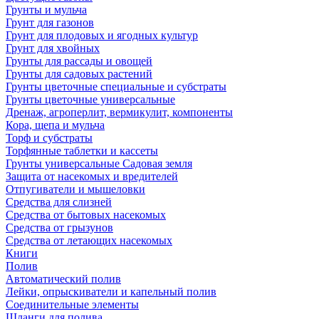
Грунты и мульча
Грунт для газонов
Грунт для плодовых и ягодных культур
Грунт для хвойных
Грунты для рассады и овощей
Грунты для садовых растений
Грунты цветочные специальные и субстраты
Грунты цветочные универсальные
Дренаж, агроперлит, вермикулит, компоненты
Кора, щепа и мульча
Торф и субстраты
Торфянные таблетки и кассеты
Грунты универсальные Садовая земля
Защита от насекомых и вредителей
Отпугиватели и мышеловки
Средства для слизней
Средства от бытовых насекомых
Средства от грызунов
Средства от летающих насекомых
Книги
Полив
Автоматический полив
Лейки, опрыскиватели и капельный полив
Соединительные элементы
Шланги для полива