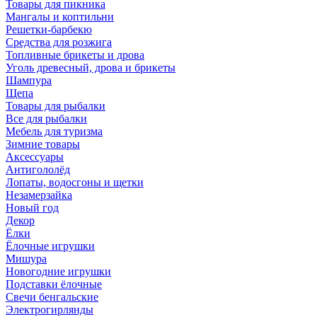
Товары для пикника
Мангалы и коптильни
Решетки-барбекю
Средства для розжига
Топливные брикеты и дрова
Уголь древесный, дрова и брикеты
Шампура
Щепа
Товары для рыбалки
Все для рыбалки
Мебель для туризма
Зимние товары
Аксессуары
Антигололёд
Лопаты, водосгоны и щетки
Незамерзайка
Новый год
Декор
Ёлки
Ёлочные игрушки
Мишура
Новогодние игрушки
Подставки ёлочные
Свечи бенгальские
Электрогирлянды