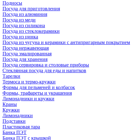
Подносы
Посуда для приготовления
Посуда из алюминия
Посуда из меди
Посуда из силикона
Посуда из стеклокерамики
Посуда из цинка
Посуда из чугуна и керамики с антипригарным покрытием
Посуда нержавеющая
Посуда эмалированная
Посуда для хранения
Посуда сервировка и столовые приборы
Стеклянная посуда для еды и напитков
Тарелки
Термоса и термо-кружки
Формы для пельменей и колбасок
Формы, трафареты и украшения
Лимонадники и кружки
Краны
Кружки
Лимонадники
Подставки
Пластиковая тара
Банка ПЭТ
Банка ПЭТ с крышкой