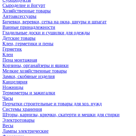
Сыроделие и йогурт
Хозяйственные товары
Автоаксессуары
Бичевки, веревки, сетка на окна, шнуры и шпагат
Ванные принадлежности
Гладильные доски и сушилки для одежды
Детские товары
Клеи, герметики и пены
Герметик
Клеи
Пена монтажная
Корзины, органайзеры и ящики
Мелкие хозяйственные товары
Замки, скобяные изделия
Канцелярия
Ножницы
Термометры и зажигалки
Часы
Перчатки строительные и товары для хоз. нужд
Системы хранения
Шторы, карнизы, крючки, скатерти и мешки для стирки
Электротовары
Весы
Лампы электрические