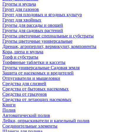
Грунты и мульча
Грунт для газонов
Грунт для плодовых и ягодных культур
Грунт для хвойных
Грунты для рассады и овощей
Грунты для садовых растений
Грунты цветочные специальные и субстраты
Грунты цветочные универсальные
Дренаж, агроперлит, вермикулит, компоненты
Кора, щепа и мульча
Торф и субстраты
Торфянные таблетки и кассеты
Грунты универсальные Садовая земля
Защита от насекомых и вредителей
Отпугиватели и мышеловки
Средства для слизней
Средства от бытовых насекомых
Средства от грызунов
Средства от летающих насекомых
Книги
Полив
Автоматический полив
Лейки, опрыскиватели и капельный полив
Соединительные элементы
Шланги для полива