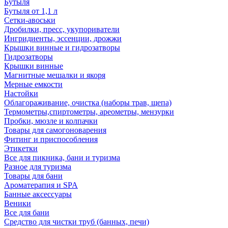
Бутыля
Бутыля от 1,1 л
Сетки-авоськи
Дробилки, пресс, укупориватели
Ингридиенты, эссенции, дрожжи
Крышки винные и гидрозатворы
Гидрозатворы
Крышки винные
Магнитные мешалки и якоря
Мерные емкости
Настойки
Облагораживание, очистка (наборы трав, щепа)
Термометры,спиртометры, ареометры, мензурки
Пробки, мюзле и колпачки
Товары для самогоноварения
Фитинг и приспособления
Этикетки
Все для пикника, бани и туризма
Разное для туризма
Товары для бани
Ароматерапия и SPA
Банные аксессуары
Веники
Все для бани
Средство для чистки труб (банных, печи)