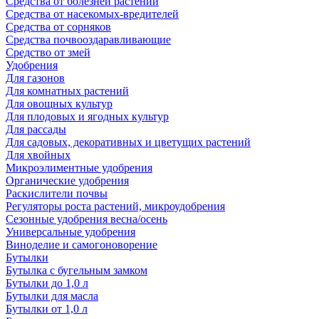
Средства от болезней растений
Средства от насекомых-вредителей
Средства от сорняков
Средства почвооздаравливающие
Средство от змей
Удобрения
Для газонов
Для комнатных растений
Для овощных культур
Для плодовых и ягодных культур
Для рассады
Для садовых, декоративных и цветущих растений
Для хвойных
Микроэлиментные удобрения
Органические удобрения
Раскислители почвы
Регуляторы роста растений, микроудобрения
Сезонные удобрения весна/осень
Универсальные удобрения
Виноделие и самогоноворение
Бутылки
Бутылка с бугельным замком
Бутылки до 1,0 л
Бутылки для масла
Бутылки от 1,0 л