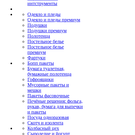
интструменты
Одеяло и пледы
Одеяло и пледы премиум
Подушки
Подушки премиум
Полотенца
Постельное белье
Постельное белье
премиум
Фартуки
Бопп пакеты
Бумага туалетная,
бумажные полотенца
Гофроящики
Мусорные пакеты и
мешки
Пакеты фасовочные
Печёные решения: фольга,
рукав, бумага для выпечки
и пакеты
Посуда одноразовая
Скотч и изолента
Колбасный цех
Сыроделие и йогурт