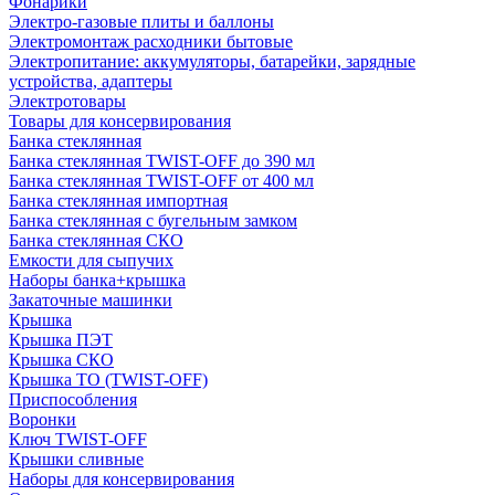
Фонарики
Электро-газовые плиты и баллоны
Электромонтаж расходники бытовые
Электропитание: аккумуляторы, батарейки, зарядные
устройства, адаптеры
Электротовары
Товары для консервирования
Банка стеклянная
Банка стеклянная TWIST-OFF до 390 мл
Банка стеклянная TWIST-OFF от 400 мл
Банка стеклянная импортная
Банка стеклянная с бугельным замком
Банка стеклянная СКО
Емкости для сыпучих
Наборы банка+крышка
Закаточные машинки
Крышка
Крышка ПЭТ
Крышка СКО
Крышка ТО (TWIST-OFF)
Приспособления
Воронки
Ключ TWIST-OFF
Крышки сливные
Наборы для консервирования