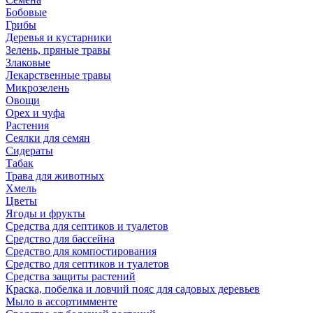
Бобовые
Грибы
Деревья и кустарники
Зелень, пряные травы
Злаковые
Лекарственные травы
Микрозелень
Овощи
Орех и чуфа
Растения
Сеялки для семян
Сидераты
Табак
Трава для животных
Хмель
Цветы
Ягоды и фрукты
Средства для септиков и туалетов
Средство для бассейна
Средство для компостирования
Средство для септиков и туалетов
Средства защиты растений
Краска, побелка и ловчий пояс для садовых деревьев
Мыло в ассортимменте