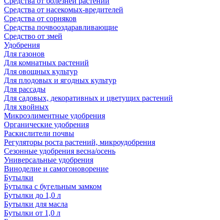
Средства от болезней растений
Средства от насекомых-вредителей
Средства от сорняков
Средства почвооздаравливающие
Средство от змей
Удобрения
Для газонов
Для комнатных растений
Для овощных культур
Для плодовых и ягодных культур
Для рассады
Для садовых, декоративных и цветущих растений
Для хвойных
Микроэлиментные удобрения
Органические удобрения
Раскислители почвы
Регуляторы роста растений, микроудобрения
Сезонные удобрения весна/осень
Универсальные удобрения
Виноделие и самогоноворение
Бутылки
Бутылка с бугельным замком
Бутылки до 1,0 л
Бутылки для масла
Бутылки от 1,0 л