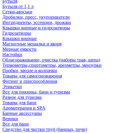
Бутыля
Бутыля от 1,1 л
Сетки-авоськи
Дробилки, пресс, укупориватели
Ингридиенты, эссенции, дрожжи
Крышки винные и гидрозатворы
Гидрозатворы
Крышки винные
Магнитные мешалки и якоря
Мерные емкости
Настойки
Облагораживание, очистка (наборы трав, щепа)
Термометры,спиртометры, ареометры, мензурки
Пробки, мюзле и колпачки
Товары для самогоноварения
Фитинг и приспособления
Этикетки
Все для пикника, бани и туризма
Разное для туризма
Товары для бани
Ароматерапия и SPA
Банные аксессуары
Веники
Все для бани
Средство для чистки труб (банных, печи)