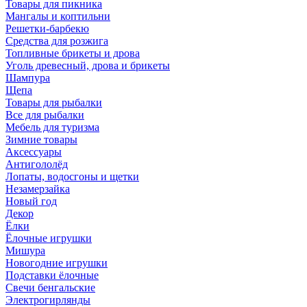
Товары для пикника
Мангалы и коптильни
Решетки-барбекю
Средства для розжига
Топливные брикеты и дрова
Уголь древесный, дрова и брикеты
Шампура
Щепа
Товары для рыбалки
Все для рыбалки
Мебель для туризма
Зимние товары
Аксессуары
Антигололёд
Лопаты, водосгоны и щетки
Незамерзайка
Новый год
Декор
Ёлки
Ёлочные игрушки
Мишура
Новогодние игрушки
Подставки ёлочные
Свечи бенгальские
Электрогирлянды