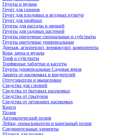
Грунты и мульча
Грунт для газонов
Грунт для плодовых и ягодных культур
Грунт для хвойных
Грунты для рассады и овощей
Грунты для садовых растений
Грунты цветочные специальные и субстраты
Грунты цветочные универсальные
Дренаж, агроперлит, вермикулит, компоненты
Кора, щепа и мульча
Торф и субстраты
Торфянные таблетки и кассеты
Грунты универсальные Садовая земля
Защита от насекомых и вредителей
Отпугиватели и мышеловки
Средства для слизней
Средства от бытовых насекомых
Средства от грызунов
Средства от летающих насекомых
Книги
Полив
Автоматический полив
Лейки, опрыскиватели и капельный полив
Соединительные элементы
Шланги для полива