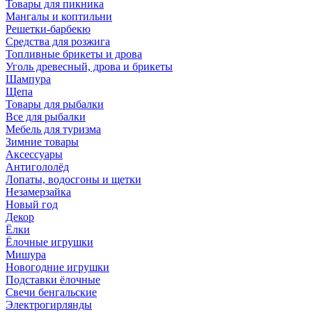
Товары для пикника
Мангалы и коптильни
Решетки-барбекю
Средства для розжига
Топливные брикеты и дрова
Уголь древесный, дрова и брикеты
Шампура
Щепа
Товары для рыбалки
Все для рыбалки
Мебель для туризма
Зимние товары
Аксессуары
Антигололёд
Лопаты, водосгоны и щетки
Незамерзайка
Новый год
Декор
Ёлки
Ёлочные игрушки
Мишура
Новогодние игрушки
Подставки ёлочные
Свечи бенгальские
Электрогирлянды