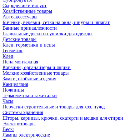
Сыроделие и йогурт
Хозяйственные товары
Автоаксессуары
Бичевки, веревки, сетка на окна, шнуры и шпагат
Ванные принадлежности
Гладильные доски и сушилки для одежды
Детские товары
Клеи, герметики и пены
Герметик
Клеи
Пена монтажная
Корзины, органайзеры и ящики
Мелкие хозяйственные товары
Замки, скобяные изделия
Канцелярия
Ножницы
Термометры и зажигалки
Часы
Перчатки строительные и товары для хоз. нужд
Системы хранения
Шторы, карнизы, крючки, скатерти и мешки для стирки
Электротовары
Весы
Лампы электрические