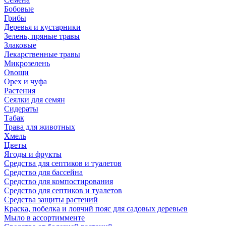
Бобовые
Грибы
Деревья и кустарники
Зелень, пряные травы
Злаковые
Лекарственные травы
Микрозелень
Овощи
Орех и чуфа
Растения
Сеялки для семян
Сидераты
Табак
Трава для животных
Хмель
Цветы
Ягоды и фрукты
Средства для септиков и туалетов
Средство для бассейна
Средство для компостирования
Средство для септиков и туалетов
Средства защиты растений
Краска, побелка и ловчий пояс для садовых деревьев
Мыло в ассортимменте