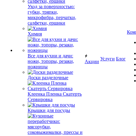
Уход за поверхностью:
губки, тряпки,
микрофибра, перчатки,
салфетки, ершики
Ком
Химия
Все для кухни и дачи:
Услуги
Блог
ножи, топоры, резаки,
Акции
ножницы
Доски разделочные
Клеенка Пленка Скатерть
Сервировка
Крышки для посуды