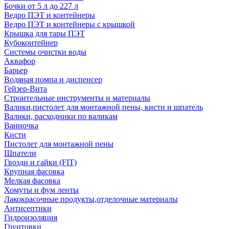
Бочки от 5 л до 227 л
Ведро ПЭТ и контейнеры
Ведро ПЭТ и контейнеры с крышкой
Крышка для тары ПЭТ
Кубоконтейнер
Системы очистки воды
Аквафор
Барьер
Водяная помпа и диспенсер
Гейзер-Вита
Строительные инструменты и материалы
Валики,пистолет для монтажной пены, кисти и шпатель
Валики, расходники по валикам
Ванночка
Кисти
Пистолет для монтажной пены
Шпатели
Гвозди и гайки (FIT)
Крупная фасовка
Мелкая фасовка
Хомуты и фум ленты
Лакокрасочные продукты,отделочные материалы
Антисептики
Гидроизоляция
Грунтовки