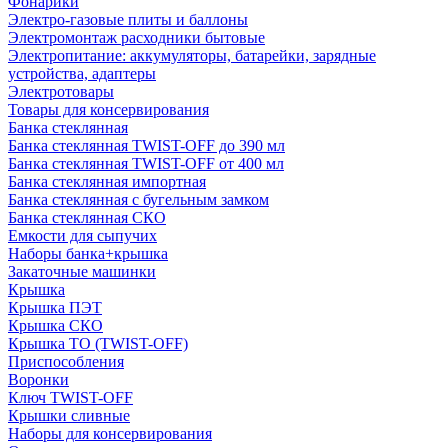
Фонарики
Электро-газовые плиты и баллоны
Электромонтаж расходники бытовые
Электропитание: аккумуляторы, батарейки, зарядные
устройства, адаптеры
Электротовары
Товары для консервирования
Банка стеклянная
Банка стеклянная TWIST-OFF до 390 мл
Банка стеклянная TWIST-OFF от 400 мл
Банка стеклянная импортная
Банка стеклянная с бугельным замком
Банка стеклянная СКО
Емкости для сыпучих
Наборы банка+крышка
Закаточные машинки
Крышка
Крышка ПЭТ
Крышка СКО
Крышка ТО (TWIST-OFF)
Приспособления
Воронки
Ключ TWIST-OFF
Крышки сливные
Наборы для консервирования