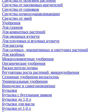
Средства от болезней растений
Средства от насекомых-вредителей
Средства от сорняков
Средства почвооздаравливающие
Средство от змей
Удобрения
Для газонов
Для комнатных растений
Для овощных культур
Для плодовых и ягодных культур
Для рассады
Для садовых, декоративных и цветущих растений
Для хвойных
Микроэлиментные удобрения
Органические удобрения
Раскислители почвы
Регуляторы роста растений, микроудобрения
Сезонные удобрения весна/осень
Универсальные удобрения
Виноделие и самогоноворение
Бутылки
Бутылка с бугельным замком
Бутылки до 1,0 л
Бутылки для масла
Бутылки от 1,0 л