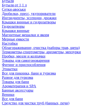
Бутыля
Бутыля от 1,1 л
Сетки-авоськи
Дробилки, пресс, укупориватели
Ингридиенты, эссенции, дрожжи
Крышки винные и гидрозатворы
Гидрозатворы
Крышки винные
Магнитные мешалки и якоря
Мерные емкости
Настойки
Облагораживание, очистка (наборы трав, щепа)
Термометры,спиртометры, ареометры, мензурки
Пробки, мюзле и колпачки
Товары для самогоноварения
Фитинг и приспособления
Этикетки
Все для пикника, бани и туризма
Разное для туризма
Товары для бани
Ароматерапия и SPA
Банные аксессуары
Веники
Все для бани
Средство для чистки труб (банных, печи)