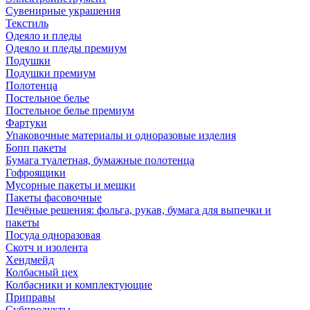
Сувенирные украшения
Текстиль
Одеяло и пледы
Одеяло и пледы премиум
Подушки
Подушки премиум
Полотенца
Постельное белье
Постельное белье премиум
Фартуки
Упаковочные материалы и одноразовые изделия
Бопп пакеты
Бумага туалетная, бумажные полотенца
Гофроящики
Мусорные пакеты и мешки
Пакеты фасовочные
Печёные решения: фольга, рукав, бумага для выпечки и
пакеты
Посуда одноразовая
Скотч и изолента
Хендмейд
Колбасный цех
Колбасники и комплектующие
Приправы
Субпродукты