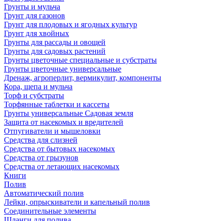
Грунты и мульча
Грунт для газонов
Грунт для плодовых и ягодных культур
Грунт для хвойных
Грунты для рассады и овощей
Грунты для садовых растений
Грунты цветочные специальные и субстраты
Грунты цветочные универсальные
Дренаж, агроперлит, вермикулит, компоненты
Кора, щепа и мульча
Торф и субстраты
Торфянные таблетки и кассеты
Грунты универсальные Садовая земля
Защита от насекомых и вредителей
Отпугиватели и мышеловки
Средства для слизней
Средства от бытовых насекомых
Средства от грызунов
Средства от летающих насекомых
Книги
Полив
Автоматический полив
Лейки, опрыскиватели и капельный полив
Соединительные элементы
Шланги для полива