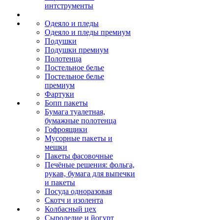
интструменты
Одеяло и пледы
Одеяло и пледы премиум
Подушки
Подушки премиум
Полотенца
Постельное белье
Постельное белье
премиум
Фартуки
Бопп пакеты
Бумага туалетная,
бумажные полотенца
Гофроящики
Мусорные пакеты и
мешки
Пакеты фасовочные
Печёные решения: фольга,
рукав, бумага для выпечки
и пакеты
Посуда одноразовая
Скотч и изолента
Колбасный цех
Сыроделие и йогурт