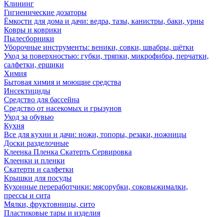
Клининг
Гигиенические дозаторы
Ёмкости для дома и дачи: ведра, тазы, канистры, баки, урны
Ковры и коврики
Пылесборники
Уборочные инструменты: веники, совки, швабры, щётки
Уход за поверхностью: губки, тряпки, микрофибра, перчатки,
салфетки, ершики
Химия
Бытовая химия и моющие средства
Инсектициды
Средство для бассейна
Средство от насекомых и грызунов
Уход за обувью
Кухня
Все для кухни и дачи: ножи, топоры, резаки, ножницы
Доски разделочные
Клеенка Пленка Скатерть Сервировка
Клеенки и пленки
Скатерти и салфетки
Крышки для посуды
Кухонные переработчики: мясорубки, соковыжималки,
прессы и сита
Мялки, фруктовницы, сито
Пластиковые тары и изделия