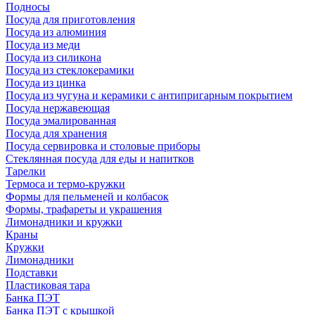
Подносы
Посуда для приготовления
Посуда из алюминия
Посуда из меди
Посуда из силикона
Посуда из стеклокерамики
Посуда из цинка
Посуда из чугуна и керамики с антипригарным покрытием
Посуда нержавеющая
Посуда эмалированная
Посуда для хранения
Посуда сервировка и столовые приборы
Стеклянная посуда для еды и напитков
Тарелки
Термоса и термо-кружки
Формы для пельменей и колбасок
Формы, трафареты и украшения
Лимонадники и кружки
Краны
Кружки
Лимонадники
Подставки
Пластиковая тара
Банка ПЭТ
Банка ПЭТ с крышкой