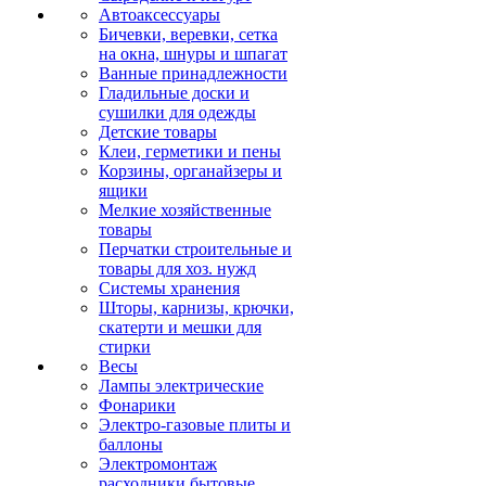
Автоаксессуары
Бичевки, веревки, сетка
на окна, шнуры и шпагат
Ванные принадлежности
Гладильные доски и
сушилки для одежды
Детские товары
Клеи, герметики и пены
Корзины, органайзеры и
ящики
Мелкие хозяйственные
товары
Перчатки строительные и
товары для хоз. нужд
Системы хранения
Шторы, карнизы, крючки,
скатерти и мешки для
стирки
Весы
Лампы электрические
Фонарики
Электро-газовые плиты и
баллоны
Электромонтаж
расходники бытовые