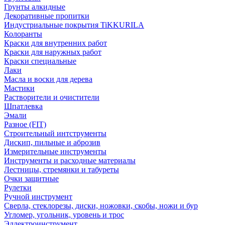
Грунты алкидные
Декоративные пропитки
Индустриальные покрытия TiKKURILA
Колоранты
Краски для внутренних работ
Краски для наружных работ
Краски специальные
Лаки
Масла и воски для дерева
Мастики
Растворители и очистители
Шпатлевка
Эмали
Разное (FIT)
Строительный интструменты
Дискип, пильные и аброзив
Измерительные инструменты
Инструменты и расходные материалы
Лестницы, стремянки и табуреты
Очки защитные
Рулетки
Ручной инструмент
Сверла, стеклорезы, диски, ножовки, скобы, ножи и бур
Угломер, угольник, уровень и трос
Эллектроинструмент