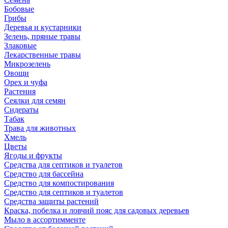
Бобовые
Грибы
Деревья и кустарники
Зелень, пряные травы
Злаковые
Лекарственные травы
Микрозелень
Овощи
Орех и чуфа
Растения
Сеялки для семян
Сидераты
Табак
Трава для животных
Хмель
Цветы
Ягоды и фрукты
Средства для септиков и туалетов
Средство для бассейна
Средство для компостирования
Средство для септиков и туалетов
Средства защиты растений
Краска, побелка и ловчий пояс для садовых деревьев
Мыло в ассортимменте