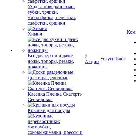
Уход за поверхностью:
губки, тряпки,
микрофибра, перчатки,
салфетки, ершики
Ком
Химия
Все для кухни и дачи:
Услуги
Блог
ножи, топоры, резаки,
Акции
ножницы
Доски разделочные
Клеенка Пленка Скатерть
Сервировка
Крышки для посуды