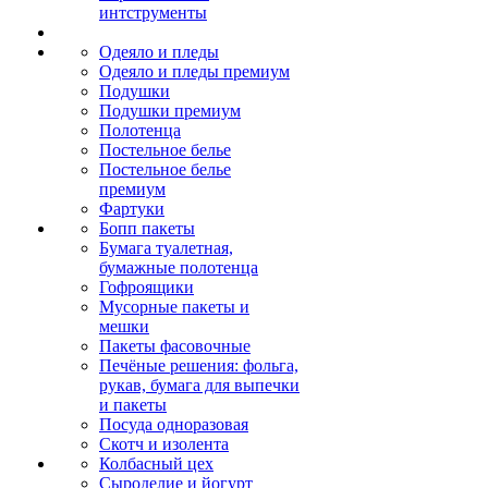
интструменты
Одеяло и пледы
Одеяло и пледы премиум
Подушки
Подушки премиум
Полотенца
Постельное белье
Постельное белье
премиум
Фартуки
Бопп пакеты
Бумага туалетная,
бумажные полотенца
Гофроящики
Мусорные пакеты и
мешки
Пакеты фасовочные
Печёные решения: фольга,
рукав, бумага для выпечки
и пакеты
Посуда одноразовая
Скотч и изолента
Колбасный цех
Сыроделие и йогурт