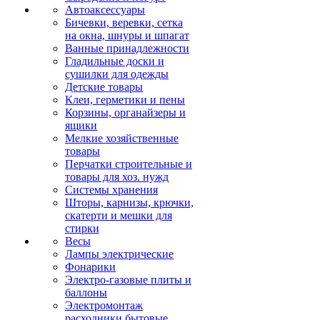
Автоаксессуары
Бичевки, веревки, сетка
на окна, шнуры и шпагат
Ванные принадлежности
Гладильные доски и
сушилки для одежды
Детские товары
Клеи, герметики и пены
Корзины, органайзеры и
ящики
Мелкие хозяйственные
товары
Перчатки строительные и
товары для хоз. нужд
Системы хранения
Шторы, карнизы, крючки,
скатерти и мешки для
стирки
Весы
Лампы электрические
Фонарики
Электро-газовые плиты и
баллоны
Электромонтаж
расходники бытовые