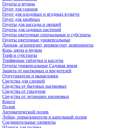
Грунты и мульча
Грунт для газонов
Грунт для плодовых и ягодных культур
Грунт для хвойных
Грунты для рассады и овощей
Грунты для садовых растений
Грунты цветочные специальные и субстраты
Грунты цветочные универсальные
Дренаж, агроперлит, вермикулит, компоненты
Кора, щепа и мульча
Торф и субстраты
Торфянные таблетки и кассеты
Грунты универсальные Садовая земля
Защита от насекомых и вредителей
Отпугиватели и мышеловки
Средства для слизней
Средства от бытовых насекомых
Средства от грызунов
Средства от летающих насекомых
Книги
Полив
Автоматический полив
Лейки, опрыскиватели и капельный полив
Соединительные элементы
Шланги для полива