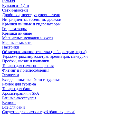
Бутыля
Бутыля от 1,1 л
Сетки-авоськи
Дробилки, пресс, укупориватели
Ингридиенты, эссенции, дрожжи
Крышки винные и гидрозатворы
Гидрозатворы
Крышки винные
Магнитные мешалки и якоря
Мерные емкости
Настойки
Облагораживание, очистка (наборы трав, щепа)
Термометры,спиртометры, ареометры, мензурки
Пробки, мюзле и колпачки
Товары для самогоноварения
Фитинг и приспособления
Этикетки
Все для пикника, бани и туризма
Разное для туризма
Товары для бани
Ароматерапия и SPA
Банные аксессуары
Веники
Все для бани
Средство для чистки труб (банных, печи)