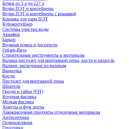
Бочки от 5 л до 227 л
Ведро ПЭТ и контейнеры
Ведро ПЭТ и контейнеры с крышкой
Крышка для тары ПЭТ
Кубоконтейнер
Системы очистки воды
Аквафор
Барьер
Водяная помпа и диспенсер
Гейзер-Вита
Строительные инструменты и материалы
Валики,пистолет для монтажной пены, кисти и шпатель
Валики, расходники по валикам
Ванночка
Кисти
Пистолет для монтажной пены
Шпатели
Гвозди и гайки (FIT)
Крупная фасовка
Мелкая фасовка
Хомуты и фум ленты
Лакокрасочные продукты,отделочные материалы
Антисептики
Гидроизоляция
Грунтовки