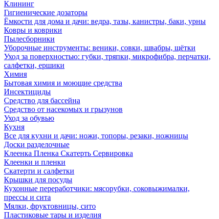
Клининг
Гигиенические дозаторы
Ёмкости для дома и дачи: ведра, тазы, канистры, баки, урны
Ковры и коврики
Пылесборники
Уборочные инструменты: веники, совки, швабры, щётки
Уход за поверхностью: губки, тряпки, микрофибра, перчатки,
салфетки, ершики
Химия
Бытовая химия и моющие средства
Инсектициды
Средство для бассейна
Средство от насекомых и грызунов
Уход за обувью
Кухня
Все для кухни и дачи: ножи, топоры, резаки, ножницы
Доски разделочные
Клеенка Пленка Скатерть Сервировка
Клеенки и пленки
Скатерти и салфетки
Крышки для посуды
Кухонные переработчики: мясорубки, соковыжималки,
прессы и сита
Мялки, фруктовницы, сито
Пластиковые тары и изделия