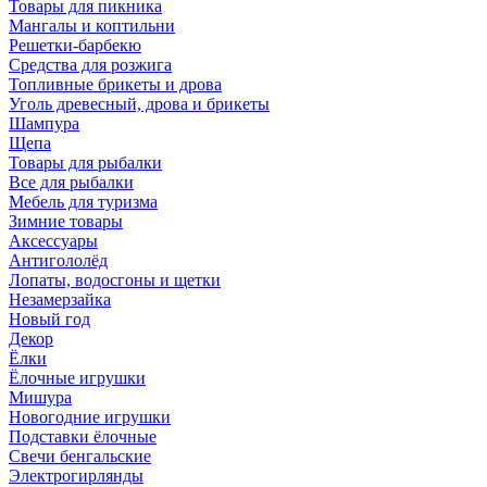
Товары для пикника
Мангалы и коптильни
Решетки-барбекю
Средства для розжига
Топливные брикеты и дрова
Уголь древесный, дрова и брикеты
Шампура
Щепа
Товары для рыбалки
Все для рыбалки
Мебель для туризма
Зимние товары
Аксессуары
Антигололёд
Лопаты, водосгоны и щетки
Незамерзайка
Новый год
Декор
Ёлки
Ёлочные игрушки
Мишура
Новогодние игрушки
Подставки ёлочные
Свечи бенгальские
Электрогирлянды