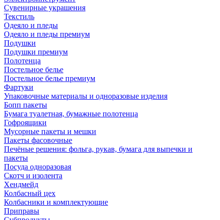
Сувенирные украшения
Текстиль
Одеяло и пледы
Одеяло и пледы премиум
Подушки
Подушки премиум
Полотенца
Постельное белье
Постельное белье премиум
Фартуки
Упаковочные материалы и одноразовые изделия
Бопп пакеты
Бумага туалетная, бумажные полотенца
Гофроящики
Мусорные пакеты и мешки
Пакеты фасовочные
Печёные решения: фольга, рукав, бумага для выпечки и
пакеты
Посуда одноразовая
Скотч и изолента
Хендмейд
Колбасный цех
Колбасники и комплектующие
Приправы
Субпродукты