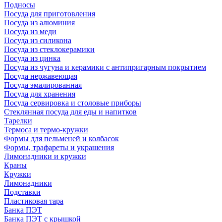
Подносы
Посуда для приготовления
Посуда из алюминия
Посуда из меди
Посуда из силикона
Посуда из стеклокерамики
Посуда из цинка
Посуда из чугуна и керамики с антипригарным покрытием
Посуда нержавеющая
Посуда эмалированная
Посуда для хранения
Посуда сервировка и столовые приборы
Стеклянная посуда для еды и напитков
Тарелки
Термоса и термо-кружки
Формы для пельменей и колбасок
Формы, трафареты и украшения
Лимонадники и кружки
Краны
Кружки
Лимонадники
Подставки
Пластиковая тара
Банка ПЭТ
Банка ПЭТ с крышкой