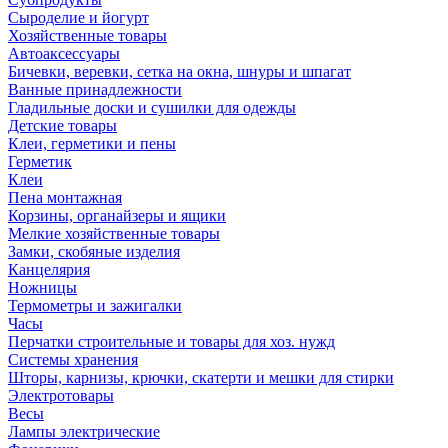
Сыроделие и йогурт
Хозяйственные товары
Автоаксессуары
Бичевки, веревки, сетка на окна, шнуры и шпагат
Ванные принадлежности
Гладильные доски и сушилки для одежды
Детские товары
Клеи, герметики и пены
Герметик
Клеи
Пена монтажная
Корзины, органайзеры и ящики
Мелкие хозяйственные товары
Замки, скобяные изделия
Канцелярия
Ножницы
Термометры и зажигалки
Часы
Перчатки строительные и товары для хоз. нужд
Системы хранения
Шторы, карнизы, крючки, скатерти и мешки для стирки
Электротовары
Весы
Лампы электрические