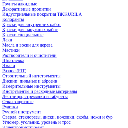
Грунты алкидные
Декоративные пропитки
Индустриальные покрытия TiKKURILA
Колоранты
Краски для внутренних работ
Краски для наружных работ
Краски специальные
Лаки
Масла и воски для дерева
Мастики
Растворители и очистители
Шпатлевка
Эмали
Разное (FIT)
Строительный интструменты
Дискип, пильные и аброзив
Измерительные инструменты
Инструменты и расходные материалы
Лестницы, стремянки и табуреты
Очки защитные
Рулетки
Ручной инструмент
Сверла, стеклорезы, диски, ножовки, скобы, ножи и бур
Угломер, угольник, уровень и трос
Эллектроинструмент