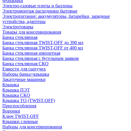
Фонарики
Электро-газовые плиты и баллоны
Электромонтаж расходники бытовые
Электропитание: аккумуляторы, батарейки, зарядные
устройства, адаптеры
Электротовары
Товары для консервирования
Банка стеклянная
Банка стеклянная TWIST-OFF до 390 мл
Банка стеклянная TWIST-OFF от 400 мл
Банка стеклянная импортная
Банка стеклянная с бугельным замком
Банка стеклянная СКО
Емкости для сыпучих
Наборы банка+крышка
Закаточные машинки
Крышка
Крышка ПЭТ
Крышка СКО
Крышка ТО (TWIST-OFF)
Приспособления
Воронки
Ключ TWIST-OFF
Крышки сливные
Наборы для консервирования