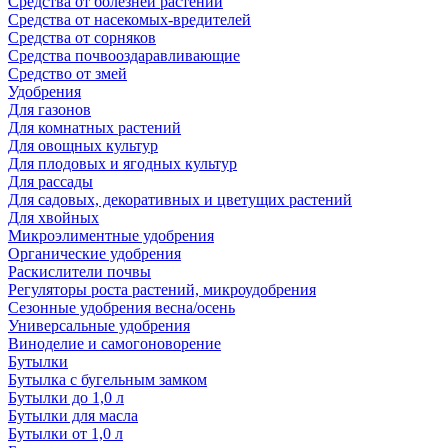
Средства от болезней растений
Средства от насекомых-вредителей
Средства от сорняков
Средства почвооздаравливающие
Средство от змей
Удобрения
Для газонов
Для комнатных растений
Для овощных культур
Для плодовых и ягодных культур
Для рассады
Для садовых, декоративных и цветущих растений
Для хвойных
Микроэлиментные удобрения
Органические удобрения
Раскислители почвы
Регуляторы роста растений, микроудобрения
Сезонные удобрения весна/осень
Универсальные удобрения
Виноделие и самогоноворение
Бутылки
Бутылка с бугельным замком
Бутылки до 1,0 л
Бутылки для масла
Бутылки от 1,0 л