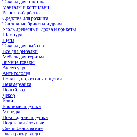
Товары для пикника
Мангалы и коптильни
Решетки-барбекю
Средства для розжига
Топливные брикеты и дрова
Уголь древесный, дрова и брикеты
Шампура
Щепа
Товары для рыбалки
Все для рыбалки
Мебель для туризма
Зимние товары
Аксессуары
Антигололёд
Лопаты, водосгоны и щетки
Незамерзайка
Новый год
Декор
Ёлки
Ёлочные игрушки
Мишура
Новогодние игрушки
Подставки ёлочные
Свечи бенгальские
Электрогирлянды