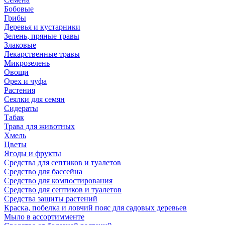
Бобовые
Грибы
Деревья и кустарники
Зелень, пряные травы
Злаковые
Лекарственные травы
Микрозелень
Овощи
Орех и чуфа
Растения
Сеялки для семян
Сидераты
Табак
Трава для животных
Хмель
Цветы
Ягоды и фрукты
Средства для септиков и туалетов
Средство для бассейна
Средство для компостирования
Средство для септиков и туалетов
Средства защиты растений
Краска, побелка и ловчий пояс для садовых деревьев
Мыло в ассортимменте