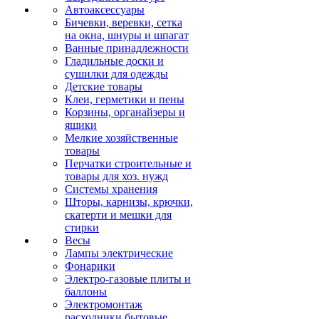
Автоаксессуары
Бичевки, веревки, сетка
на окна, шнуры и шпагат
Ванные принадлежности
Гладильные доски и
сушилки для одежды
Детские товары
Клеи, герметики и пены
Корзины, органайзеры и
ящики
Мелкие хозяйственные
товары
Перчатки строительные и
товары для хоз. нужд
Системы хранения
Шторы, карнизы, крючки,
скатерти и мешки для
стирки
Весы
Лампы электрические
Фонарики
Электро-газовые плиты и
баллоны
Электромонтаж
расходники бытовые