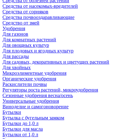
Средства от болезней растений
Средства от насекомых-вредителей
Средства от сорняков
Средства почвооздаравливающие
Средство от змей
Удобрения
Для газонов
Для комнатных растений
Для овощных культур
Для плодовых и ягодных культур
Для рассады
Для садовых, декоративных и цветущих растений
Для хвойных
Микроэлиментные удобрения
Органические удобрения
Раскислители почвы
Регуляторы роста растений, микроудобрения
Сезонные удобрения весна/осень
Универсальные удобрения
Виноделие и самогоноворение
Бутылки
Бутылка с бугельным замком
Бутылки до 1,0 л
Бутылки для масла
Бутылки от 1,0 л