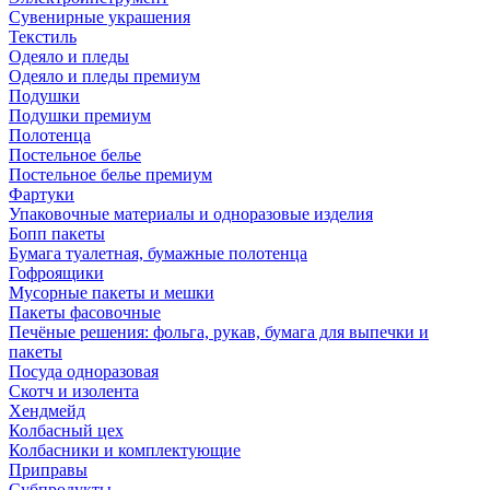
Сувенирные украшения
Текстиль
Одеяло и пледы
Одеяло и пледы премиум
Подушки
Подушки премиум
Полотенца
Постельное белье
Постельное белье премиум
Фартуки
Упаковочные материалы и одноразовые изделия
Бопп пакеты
Бумага туалетная, бумажные полотенца
Гофроящики
Мусорные пакеты и мешки
Пакеты фасовочные
Печёные решения: фольга, рукав, бумага для выпечки и
пакеты
Посуда одноразовая
Скотч и изолента
Хендмейд
Колбасный цех
Колбасники и комплектующие
Приправы
Субпродукты