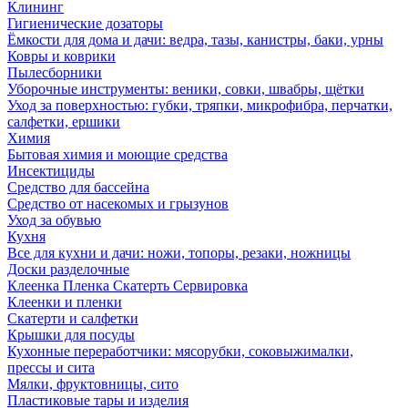
Клининг
Гигиенические дозаторы
Ёмкости для дома и дачи: ведра, тазы, канистры, баки, урны
Ковры и коврики
Пылесборники
Уборочные инструменты: веники, совки, швабры, щётки
Уход за поверхностью: губки, тряпки, микрофибра, перчатки,
салфетки, ершики
Химия
Бытовая химия и моющие средства
Инсектициды
Средство для бассейна
Средство от насекомых и грызунов
Уход за обувью
Кухня
Все для кухни и дачи: ножи, топоры, резаки, ножницы
Доски разделочные
Клеенка Пленка Скатерть Сервировка
Клеенки и пленки
Скатерти и салфетки
Крышки для посуды
Кухонные переработчики: мясорубки, соковыжималки,
прессы и сита
Мялки, фруктовницы, сито
Пластиковые тары и изделия