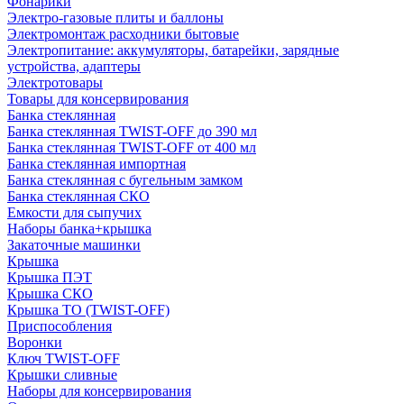
Фонарики
Электро-газовые плиты и баллоны
Электромонтаж расходники бытовые
Электропитание: аккумуляторы, батарейки, зарядные
устройства, адаптеры
Электротовары
Товары для консервирования
Банка стеклянная
Банка стеклянная TWIST-OFF до 390 мл
Банка стеклянная TWIST-OFF от 400 мл
Банка стеклянная импортная
Банка стеклянная с бугельным замком
Банка стеклянная СКО
Емкости для сыпучих
Наборы банка+крышка
Закаточные машинки
Крышка
Крышка ПЭТ
Крышка СКО
Крышка ТО (TWIST-OFF)
Приспособления
Воронки
Ключ TWIST-OFF
Крышки сливные
Наборы для консервирования