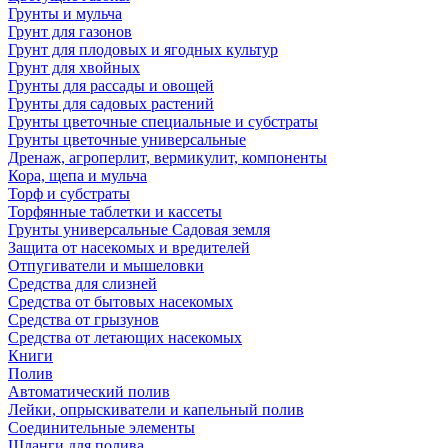
Грунты и мульча
Грунт для газонов
Грунт для плодовых и ягодных культур
Грунт для хвойных
Грунты для рассады и овощей
Грунты для садовых растений
Грунты цветочные специальные и субстраты
Грунты цветочные универсальные
Дренаж, агроперлит, вермикулит, компоненты
Кора, щепа и мульча
Торф и субстраты
Торфянные таблетки и кассеты
Грунты универсальные Садовая земля
Защита от насекомых и вредителей
Отпугиватели и мышеловки
Средства для слизней
Средства от бытовых насекомых
Средства от грызунов
Средства от летающих насекомых
Книги
Полив
Автоматический полив
Лейки, опрыскиватели и капельный полив
Соединительные элементы
Шланги для полива