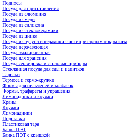
Подносы
Посуда для приготовления
Посуда из алюминия
Посуда из меди
Посуда из силикона
Посуда из стеклокерамики
Посуда из цинка
Посуда из чугуна и керамики с антипригарным покрытием
Посуда нержавеющая
Посуда эмалированная
Посуда для хранения
Посуда сервировка и столовые приборы
Стеклянная посуда для еды и напитков
Тарелки
Термоса и термо-кружки
Формы для пельменей и колбасок
Формы, трафареты и украшения
Лимонадники и кружки
Краны
Кружки
Лимонадники
Подставки
Пластиковая тара
Банка ПЭТ
Банка ПЭТ с крышкой