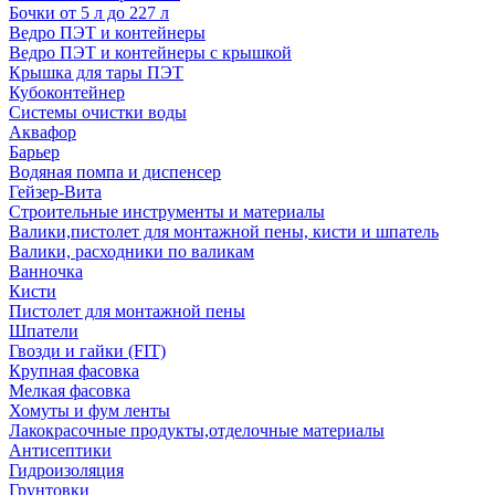
Бочки от 5 л до 227 л
Ведро ПЭТ и контейнеры
Ведро ПЭТ и контейнеры с крышкой
Крышка для тары ПЭТ
Кубоконтейнер
Системы очистки воды
Аквафор
Барьер
Водяная помпа и диспенсер
Гейзер-Вита
Строительные инструменты и материалы
Валики,пистолет для монтажной пены, кисти и шпатель
Валики, расходники по валикам
Ванночка
Кисти
Пистолет для монтажной пены
Шпатели
Гвозди и гайки (FIT)
Крупная фасовка
Мелкая фасовка
Хомуты и фум ленты
Лакокрасочные продукты,отделочные материалы
Антисептики
Гидроизоляция
Грунтовки