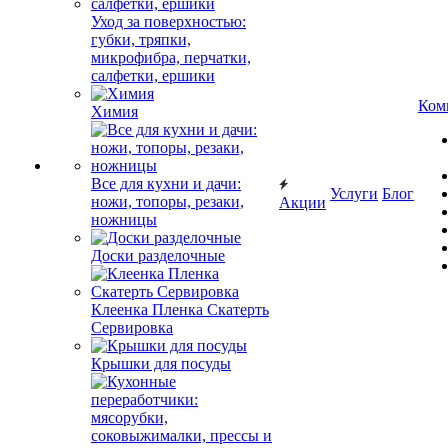
Уход за поверхностью:
губки, тряпки,
микрофибра, перчатки,
салфетки, ершики
Ком
Химия
Все для кухни и дачи:
Услуги
Блог
ножи, топоры, резаки,
Акции
ножницы
Доски разделочные
Клеенка Пленка Скатерть
Сервировка
Крышки для посуды