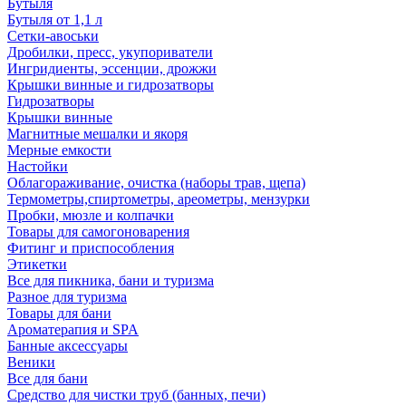
Бутыля
Бутыля от 1,1 л
Сетки-авоськи
Дробилки, пресс, укупориватели
Ингридиенты, эссенции, дрожжи
Крышки винные и гидрозатворы
Гидрозатворы
Крышки винные
Магнитные мешалки и якоря
Мерные емкости
Настойки
Облагораживание, очистка (наборы трав, щепа)
Термометры,спиртометры, ареометры, мензурки
Пробки, мюзле и колпачки
Товары для самогоноварения
Фитинг и приспособления
Этикетки
Все для пикника, бани и туризма
Разное для туризма
Товары для бани
Ароматерапия и SPA
Банные аксессуары
Веники
Все для бани
Средство для чистки труб (банных, печи)