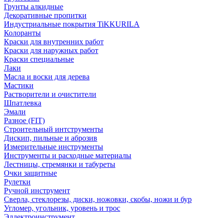
Грунты алкидные
Декоративные пропитки
Индустриальные покрытия TiKKURILA
Колоранты
Краски для внутренних работ
Краски для наружных работ
Краски специальные
Лаки
Масла и воски для дерева
Мастики
Растворители и очистители
Шпатлевка
Эмали
Разное (FIT)
Строительный интструменты
Дискип, пильные и аброзив
Измерительные инструменты
Инструменты и расходные материалы
Лестницы, стремянки и табуреты
Очки защитные
Рулетки
Ручной инструмент
Сверла, стеклорезы, диски, ножовки, скобы, ножи и бур
Угломер, угольник, уровень и трос
Эллектроинструмент