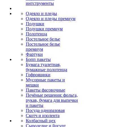
интструменты
Одеяло и пледы
Одеяло и пледы премиум
Подушки
Подушки премиум
Полотенца
Постельное белье
Постельное белье
премиум
Фартуки
Бопп пакеты
Бумага туалетная,
бумажные полотенца
Гофроящики
Мусорные пакеты и
мешки
Пакеты фасовочные
Печёные решения: фольга,
рукав, бумага для выпечки
и пакеты
Посуда одноразовая
Скотч и изолента
Колбасный цех
Сыроделие и йогурт