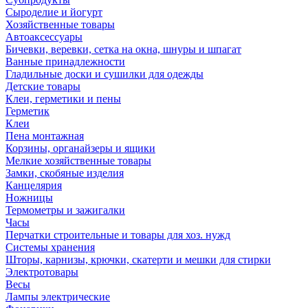
Сыроделие и йогурт
Хозяйственные товары
Автоаксессуары
Бичевки, веревки, сетка на окна, шнуры и шпагат
Ванные принадлежности
Гладильные доски и сушилки для одежды
Детские товары
Клеи, герметики и пены
Герметик
Клеи
Пена монтажная
Корзины, органайзеры и ящики
Мелкие хозяйственные товары
Замки, скобяные изделия
Канцелярия
Ножницы
Термометры и зажигалки
Часы
Перчатки строительные и товары для хоз. нужд
Системы хранения
Шторы, карнизы, крючки, скатерти и мешки для стирки
Электротовары
Весы
Лампы электрические