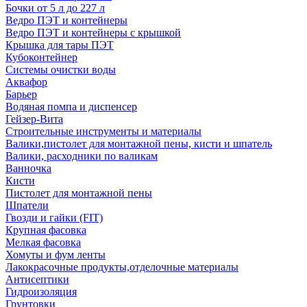
Бочки от 5 л до 227 л
Ведро ПЭТ и контейнеры
Ведро ПЭТ и контейнеры с крышкой
Крышка для тары ПЭТ
Кубоконтейнер
Системы очистки воды
Аквафор
Барьер
Водяная помпа и диспенсер
Гейзер-Вита
Строительные инструменты и материалы
Валики,пистолет для монтажной пены, кисти и шпатель
Валики, расходники по валикам
Ванночка
Кисти
Пистолет для монтажной пены
Шпатели
Гвозди и гайки (FIT)
Крупная фасовка
Мелкая фасовка
Хомуты и фум ленты
Лакокрасочные продукты,отделочные материалы
Антисептики
Гидроизоляция
Грунтовки