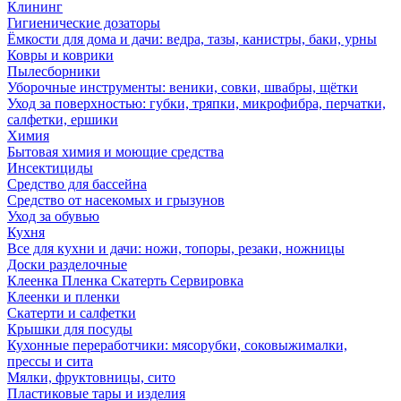
Клининг
Гигиенические дозаторы
Ёмкости для дома и дачи: ведра, тазы, канистры, баки, урны
Ковры и коврики
Пылесборники
Уборочные инструменты: веники, совки, швабры, щётки
Уход за поверхностью: губки, тряпки, микрофибра, перчатки,
салфетки, ершики
Химия
Бытовая химия и моющие средства
Инсектициды
Средство для бассейна
Средство от насекомых и грызунов
Уход за обувью
Кухня
Все для кухни и дачи: ножи, топоры, резаки, ножницы
Доски разделочные
Клеенка Пленка Скатерть Сервировка
Клеенки и пленки
Скатерти и салфетки
Крышки для посуды
Кухонные переработчики: мясорубки, соковыжималки,
прессы и сита
Мялки, фруктовницы, сито
Пластиковые тары и изделия