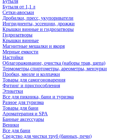
Бутыля
Бутыля от 1,1 л
Сетки-авоськи
Дробилки, пресс, укупориватели
Ингридиенты, эссенции, дрожжи
Крышки винные и гидрозатворы
Гидрозатворы
Крышки винные
Магнитные мешалки и якоря
Мерные емкости
Настойки
Облагораживание, очистка (наборы трав, щепа)
Термометры,спиртометры, ареометры, мензурки
Пробки, мюзле и колпачки
Товары для самогоноварения
Фитинг и приспособления
Этикетки
Все для пикника, бани и туризма
Разное для туризма
Товары для бани
Ароматерапия и SPA
Банные аксессуары
Веники
Все для бани
Средство для чистки труб (банных, печи)