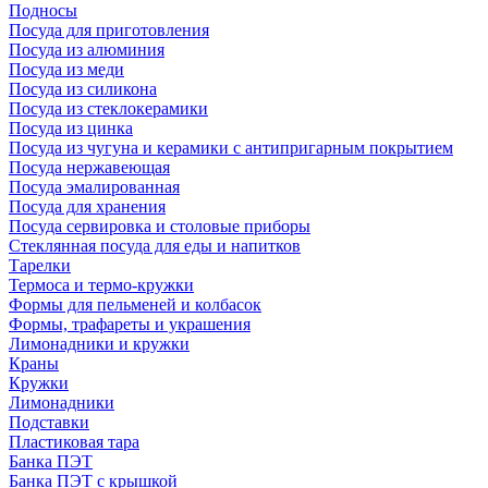
Подносы
Посуда для приготовления
Посуда из алюминия
Посуда из меди
Посуда из силикона
Посуда из стеклокерамики
Посуда из цинка
Посуда из чугуна и керамики с антипригарным покрытием
Посуда нержавеющая
Посуда эмалированная
Посуда для хранения
Посуда сервировка и столовые приборы
Стеклянная посуда для еды и напитков
Тарелки
Термоса и термо-кружки
Формы для пельменей и колбасок
Формы, трафареты и украшения
Лимонадники и кружки
Краны
Кружки
Лимонадники
Подставки
Пластиковая тара
Банка ПЭТ
Банка ПЭТ с крышкой