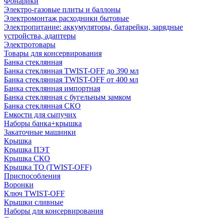
Фонарики
Электро-газовые плиты и баллоны
Электромонтаж расходники бытовые
Электропитание: аккумуляторы, батарейки, зарядные
устройства, адаптеры
Электротовары
Товары для консервирования
Банка стеклянная
Банка стеклянная TWIST-OFF до 390 мл
Банка стеклянная TWIST-OFF от 400 мл
Банка стеклянная импортная
Банка стеклянная с бугельным замком
Банка стеклянная СКО
Емкости для сыпучих
Наборы банка+крышка
Закаточные машинки
Крышка
Крышка ПЭТ
Крышка СКО
Крышка ТО (TWIST-OFF)
Приспособления
Воронки
Ключ TWIST-OFF
Крышки сливные
Наборы для консервирования