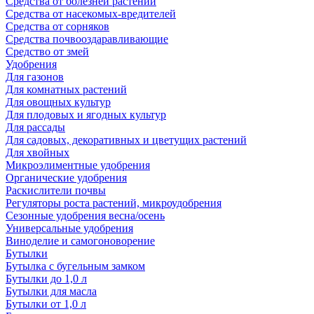
Средства от болезней растений
Средства от насекомых-вредителей
Средства от сорняков
Средства почвооздаравливающие
Средство от змей
Удобрения
Для газонов
Для комнатных растений
Для овощных культур
Для плодовых и ягодных культур
Для рассады
Для садовых, декоративных и цветущих растений
Для хвойных
Микроэлиментные удобрения
Органические удобрения
Раскислители почвы
Регуляторы роста растений, микроудобрения
Сезонные удобрения весна/осень
Универсальные удобрения
Виноделие и самогоноворение
Бутылки
Бутылка с бугельным замком
Бутылки до 1,0 л
Бутылки для масла
Бутылки от 1,0 л