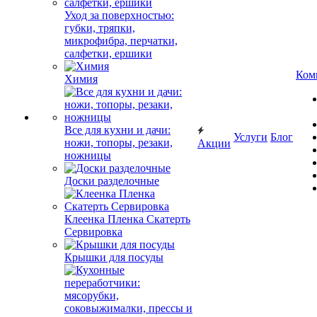
Уход за поверхностью:
губки, тряпки,
микрофибра, перчатки,
салфетки, ершики
Ком
Химия
Все для кухни и дачи:
Услуги
Блог
ножи, топоры, резаки,
Акции
ножницы
Доски разделочные
Клеенка Пленка Скатерть
Сервировка
Крышки для посуды