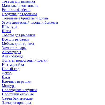
Товары для пикника
Мангалы и коптильни
Решетки-барбекю
Средства для розжига
Топливные брикеты и дрова
Уголь древесный, дрова и брикеты
Шампура
Щепа
Товары для рыбалки
Все для рыбалки
Мебель для туризма
Зимние товары
Аксессуары
Антигололёд
Лопаты, водосгоны и щетки
Незамерзайка
Новый год
Декор
Ёлки
Ёлочные игрушки
Мишура
Новогодние игрушки
Подставки ёлочные
Свечи бенгальские
Электрогирлянды