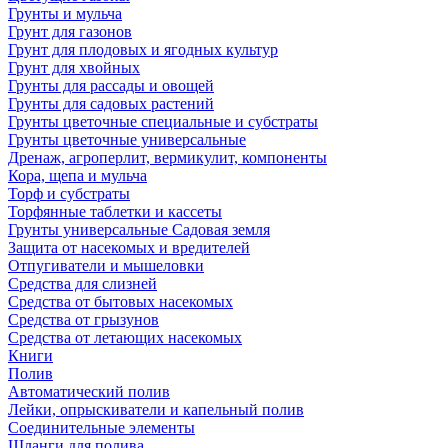
Грунты и мульча
Грунт для газонов
Грунт для плодовых и ягодных культур
Грунт для хвойных
Грунты для рассады и овощей
Грунты для садовых растений
Грунты цветочные специальные и субстраты
Грунты цветочные универсальные
Дренаж, агроперлит, вермикулит, компоненты
Кора, щепа и мульча
Торф и субстраты
Торфянные таблетки и кассеты
Грунты универсальные Садовая земля
Защита от насекомых и вредителей
Отпугиватели и мышеловки
Средства для слизней
Средства от бытовых насекомых
Средства от грызунов
Средства от летающих насекомых
Книги
Полив
Автоматический полив
Лейки, опрыскиватели и капельный полив
Соединительные элементы
Шланги для полива