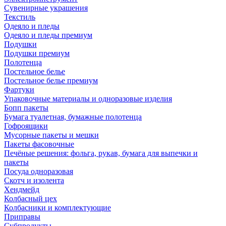
Сувенирные украшения
Текстиль
Одеяло и пледы
Одеяло и пледы премиум
Подушки
Подушки премиум
Полотенца
Постельное белье
Постельное белье премиум
Фартуки
Упаковочные материалы и одноразовые изделия
Бопп пакеты
Бумага туалетная, бумажные полотенца
Гофроящики
Мусорные пакеты и мешки
Пакеты фасовочные
Печёные решения: фольга, рукав, бумага для выпечки и
пакеты
Посуда одноразовая
Скотч и изолента
Хендмейд
Колбасный цех
Колбасники и комплектующие
Приправы
Субпродукты