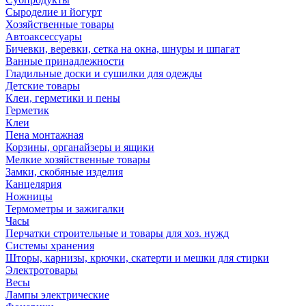
Сыроделие и йогурт
Хозяйственные товары
Автоаксессуары
Бичевки, веревки, сетка на окна, шнуры и шпагат
Ванные принадлежности
Гладильные доски и сушилки для одежды
Детские товары
Клеи, герметики и пены
Герметик
Клеи
Пена монтажная
Корзины, органайзеры и ящики
Мелкие хозяйственные товары
Замки, скобяные изделия
Канцелярия
Ножницы
Термометры и зажигалки
Часы
Перчатки строительные и товары для хоз. нужд
Системы хранения
Шторы, карнизы, крючки, скатерти и мешки для стирки
Электротовары
Весы
Лампы электрические