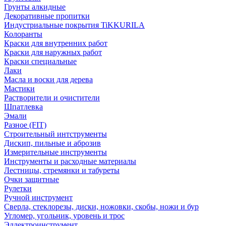
Грунты алкидные
Декоративные пропитки
Индустриальные покрытия TiKKURILA
Колоранты
Краски для внутренних работ
Краски для наружных работ
Краски специальные
Лаки
Масла и воски для дерева
Мастики
Растворители и очистители
Шпатлевка
Эмали
Разное (FIT)
Строительный интструменты
Дискип, пильные и аброзив
Измерительные инструменты
Инструменты и расходные материалы
Лестницы, стремянки и табуреты
Очки защитные
Рулетки
Ручной инструмент
Сверла, стеклорезы, диски, ножовки, скобы, ножи и бур
Угломер, угольник, уровень и трос
Эллектроинструмент