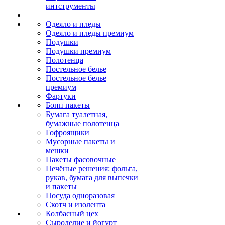
интструменты
Одеяло и пледы
Одеяло и пледы премиум
Подушки
Подушки премиум
Полотенца
Постельное белье
Постельное белье
премиум
Фартуки
Бопп пакеты
Бумага туалетная,
бумажные полотенца
Гофроящики
Мусорные пакеты и
мешки
Пакеты фасовочные
Печёные решения: фольга,
рукав, бумага для выпечки
и пакеты
Посуда одноразовая
Скотч и изолента
Колбасный цех
Сыроделие и йогурт