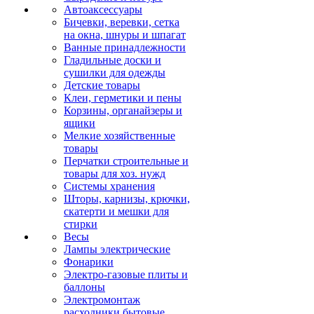
Автоаксессуары
Бичевки, веревки, сетка
на окна, шнуры и шпагат
Ванные принадлежности
Гладильные доски и
сушилки для одежды
Детские товары
Клеи, герметики и пены
Корзины, органайзеры и
ящики
Мелкие хозяйственные
товары
Перчатки строительные и
товары для хоз. нужд
Системы хранения
Шторы, карнизы, крючки,
скатерти и мешки для
стирки
Весы
Лампы электрические
Фонарики
Электро-газовые плиты и
баллоны
Электромонтаж
расходники бытовые