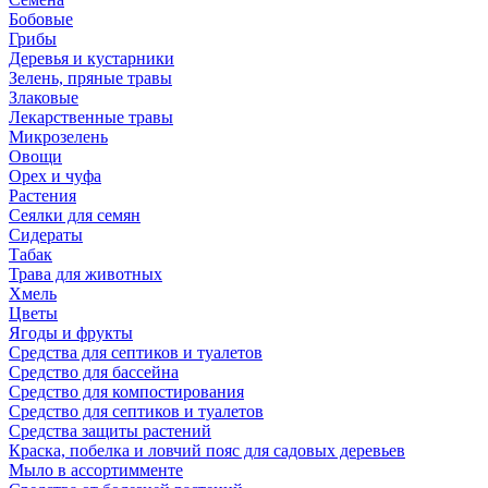
Бобовые
Грибы
Деревья и кустарники
Зелень, пряные травы
Злаковые
Лекарственные травы
Микрозелень
Овощи
Орех и чуфа
Растения
Сеялки для семян
Сидераты
Табак
Трава для животных
Хмель
Цветы
Ягоды и фрукты
Средства для септиков и туалетов
Средство для бассейна
Средство для компостирования
Средство для септиков и туалетов
Средства защиты растений
Краска, побелка и ловчий пояс для садовых деревьев
Мыло в ассортимменте