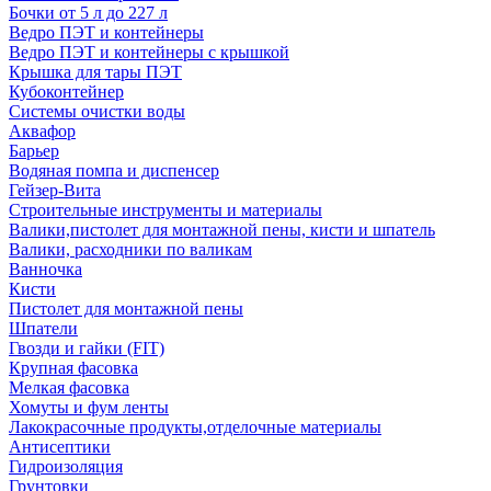
Бочки от 5 л до 227 л
Ведро ПЭТ и контейнеры
Ведро ПЭТ и контейнеры с крышкой
Крышка для тары ПЭТ
Кубоконтейнер
Системы очистки воды
Аквафор
Барьер
Водяная помпа и диспенсер
Гейзер-Вита
Строительные инструменты и материалы
Валики,пистолет для монтажной пены, кисти и шпатель
Валики, расходники по валикам
Ванночка
Кисти
Пистолет для монтажной пены
Шпатели
Гвозди и гайки (FIT)
Крупная фасовка
Мелкая фасовка
Хомуты и фум ленты
Лакокрасочные продукты,отделочные материалы
Антисептики
Гидроизоляция
Грунтовки