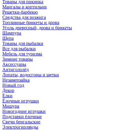
Товары для пикника
Мангалы и коптильни
Решетки-барбекю
Средства для розжига
Топливные брикеты и дрова
Уголь древесный, дрова и брикеты
Шампура
Щепа
Товары для рыбалки
Все для рыбалки
Мебель для туризма
Зимние товары
Аксессуары
Антигололёд
Лопаты, водосгоны и щетки
Незамерзайка
Новый год
Декор
Ёлки
Ёлочные игрушки
Мишура
Новогодние игрушки
Подставки ёлочные
Свечи бенгальские
Электрогирлянды