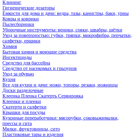
Клининг
Гигиенические дозаторы
Ёмкости для дома и дачи: ведра, тазы, канистры, баки, урны
Ковры и коврики
Пылесборники
Уборочные инструменты: веники, совки, швабры, щётки
Уход за поверхностью: губки, тряпки, микрофибра, перчатки,
салфетки, ершики
Химия
Бытовая химия и моющие средства
Инсектициды
Средство для бассейна
Средство от насекомых и грызунов
Уход за обувью
Кухня
Все для кухни и дачи: ножи, топоры, резаки, ножницы
Доски разделочные
Клеенка Пленка Скатерть Сервировка
Клеенки и пленки
Скатерти и салфетки
Крышки для посуды
Кухонные переработчики: мясорубки, соковыжималки,
прессы и сита
Мялки, фруктовницы, сито
Пластиковые тары и изделия