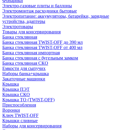
Фонарики
Электро-газовые плиты и баллоны
Электромонтаж расходники бытовые
Электропитание: аккумуляторы, батарейки, зарядные
устройства, адаптеры
Электротовары
Товары для консервирования
Банка стеклянная
Банка стеклянная TWIST-OFF до 390 мл
Банка стеклянная TWIST-OFF от 400 мл
Банка стеклянная импортная
Банка стеклянная с бугельным замком
Банка стеклянная СКО
Емкости для сыпучих
Наборы банка+крышка
Закаточные машинки
Крышка
Крышка ПЭТ
Крышка СКО
Крышка ТО (TWIST-OFF)
Приспособления
Воронки
Ключ TWIST-OFF
Крышки сливные
Наборы для консервирования