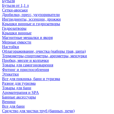
Бутыля
Бутыля от 1,1 л
Сетки-авоськи
Дробилки, пресс, укупориватели
Ингридиенты, эссенции, дрожжи
Крышки винные и гидрозатворы
Гидрозатворы
Крышки винные
Магнитные мешалки и якоря
Мерные емкости
Настойки
Облагораживание, очистка (наборы трав, щепа)
Термометры,спиртометры, ареометры, мензурки
Пробки, мюзле и колпачки
Товары для самогоноварения
Фитинг и приспособления
Этикетки
Все для пикника, бани и туризма
Разное для туризма
Товары для бани
Ароматерапия и SPA
Банные аксессуары
Веники
Все для бани
Средство для чистки труб (банных, печи)