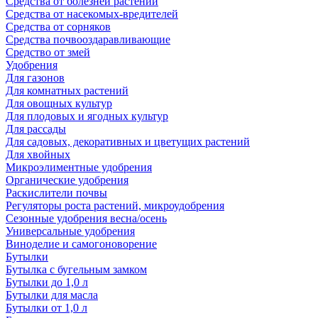
Средства от болезней растений
Средства от насекомых-вредителей
Средства от сорняков
Средства почвооздаравливающие
Средство от змей
Удобрения
Для газонов
Для комнатных растений
Для овощных культур
Для плодовых и ягодных культур
Для рассады
Для садовых, декоративных и цветущих растений
Для хвойных
Микроэлиментные удобрения
Органические удобрения
Раскислители почвы
Регуляторы роста растений, микроудобрения
Сезонные удобрения весна/осень
Универсальные удобрения
Виноделие и самогоноворение
Бутылки
Бутылка с бугельным замком
Бутылки до 1,0 л
Бутылки для масла
Бутылки от 1,0 л