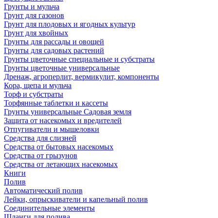
Грунты и мульча
Грунт для газонов
Грунт для плодовых и ягодных культур
Грунт для хвойных
Грунты для рассады и овощей
Грунты для садовых растений
Грунты цветочные специальные и субстраты
Грунты цветочные универсальные
Дренаж, агроперлит, вермикулит, компоненты
Кора, щепа и мульча
Торф и субстраты
Торфянные таблетки и кассеты
Грунты универсальные Садовая земля
Защита от насекомых и вредителей
Отпугиватели и мышеловки
Средства для слизней
Средства от бытовых насекомых
Средства от грызунов
Средства от летающих насекомых
Книги
Полив
Автоматический полив
Лейки, опрыскиватели и капельный полив
Соединительные элементы
Шланги для полива