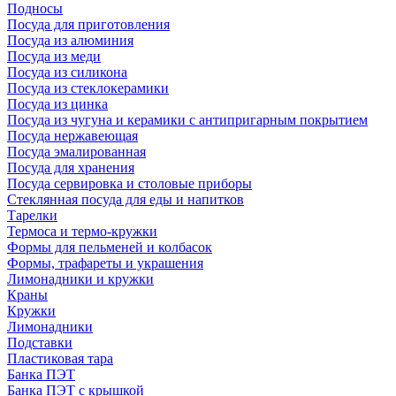
Подносы
Посуда для приготовления
Посуда из алюминия
Посуда из меди
Посуда из силикона
Посуда из стеклокерамики
Посуда из цинка
Посуда из чугуна и керамики с антипригарным покрытием
Посуда нержавеющая
Посуда эмалированная
Посуда для хранения
Посуда сервировка и столовые приборы
Стеклянная посуда для еды и напитков
Тарелки
Термоса и термо-кружки
Формы для пельменей и колбасок
Формы, трафареты и украшения
Лимонадники и кружки
Краны
Кружки
Лимонадники
Подставки
Пластиковая тара
Банка ПЭТ
Банка ПЭТ с крышкой