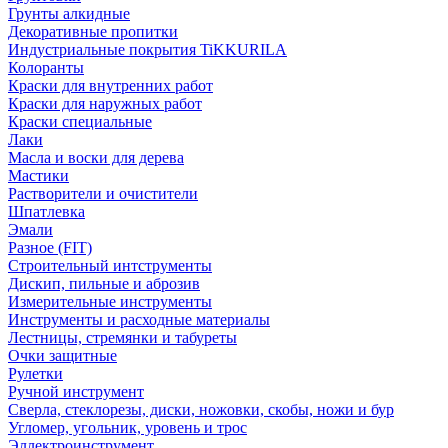
Грунты алкидные
Декоративные пропитки
Индустриальные покрытия TiKKURILA
Колоранты
Краски для внутренних работ
Краски для наружных работ
Краски специальные
Лаки
Масла и воски для дерева
Мастики
Растворители и очистители
Шпатлевка
Эмали
Разное (FIT)
Строительный интструменты
Дискип, пильные и аброзив
Измерительные инструменты
Инструменты и расходные материалы
Лестницы, стремянки и табуреты
Очки защитные
Рулетки
Ручной инструмент
Сверла, стеклорезы, диски, ножовки, скобы, ножи и бур
Угломер, угольник, уровень и трос
Эллектроинструмент