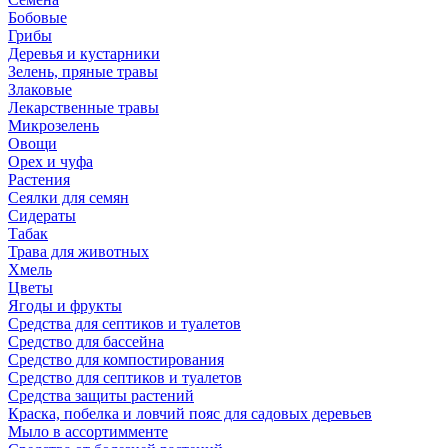
Бобовые
Грибы
Деревья и кустарники
Зелень, пряные травы
Злаковые
Лекарственные травы
Микрозелень
Овощи
Орех и чуфа
Растения
Сеялки для семян
Сидераты
Табак
Трава для животных
Хмель
Цветы
Ягоды и фрукты
Средства для септиков и туалетов
Средство для бассейна
Средство для компостирования
Средство для септиков и туалетов
Средства защиты растений
Краска, побелка и ловчий пояс для садовых деревьев
Мыло в ассортимменте