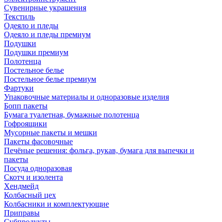
Сувенирные украшения
Текстиль
Одеяло и пледы
Одеяло и пледы премиум
Подушки
Подушки премиум
Полотенца
Постельное белье
Постельное белье премиум
Фартуки
Упаковочные материалы и одноразовые изделия
Бопп пакеты
Бумага туалетная, бумажные полотенца
Гофроящики
Мусорные пакеты и мешки
Пакеты фасовочные
Печёные решения: фольга, рукав, бумага для выпечки и
пакеты
Посуда одноразовая
Скотч и изолента
Хендмейд
Колбасный цех
Колбасники и комплектующие
Приправы
Субпродукты