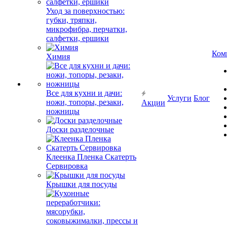
Уход за поверхностью:
губки, тряпки,
микрофибра, перчатки,
салфетки, ершики
Ком
Химия
Все для кухни и дачи:
Услуги
Блог
ножи, топоры, резаки,
Акции
ножницы
Доски разделочные
Клеенка Пленка Скатерть
Сервировка
Крышки для посуды