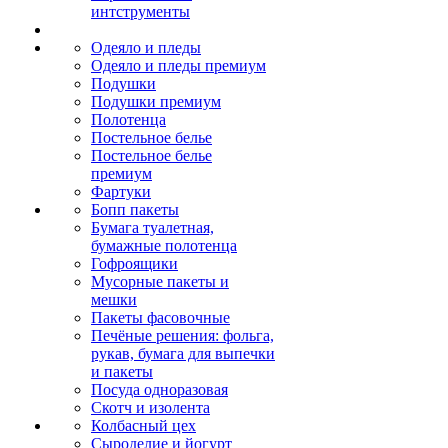
интструменты
Одеяло и пледы
Одеяло и пледы премиум
Подушки
Подушки премиум
Полотенца
Постельное белье
Постельное белье
премиум
Фартуки
Бопп пакеты
Бумага туалетная,
бумажные полотенца
Гофроящики
Мусорные пакеты и
мешки
Пакеты фасовочные
Печёные решения: фольга,
рукав, бумага для выпечки
и пакеты
Посуда одноразовая
Скотч и изолента
Колбасный цех
Сыроделие и йогурт