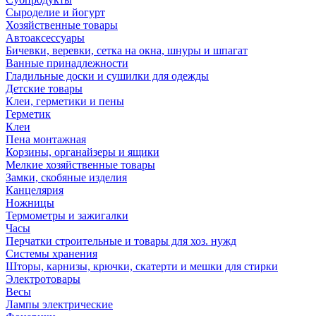
Сыроделие и йогурт
Хозяйственные товары
Автоаксессуары
Бичевки, веревки, сетка на окна, шнуры и шпагат
Ванные принадлежности
Гладильные доски и сушилки для одежды
Детские товары
Клеи, герметики и пены
Герметик
Клеи
Пена монтажная
Корзины, органайзеры и ящики
Мелкие хозяйственные товары
Замки, скобяные изделия
Канцелярия
Ножницы
Термометры и зажигалки
Часы
Перчатки строительные и товары для хоз. нужд
Системы хранения
Шторы, карнизы, крючки, скатерти и мешки для стирки
Электротовары
Весы
Лампы электрические