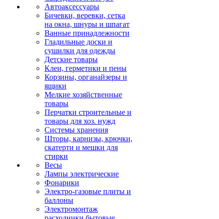
Автоаксессуары
Бичевки, веревки, сетка
на окна, шнуры и шпагат
Ванные принадлежности
Гладильные доски и
сушилки для одежды
Детские товары
Клеи, герметики и пены
Корзины, органайзеры и
ящики
Мелкие хозяйственные
товары
Перчатки строительные и
товары для хоз. нужд
Системы хранения
Шторы, карнизы, крючки,
скатерти и мешки для
стирки
Весы
Лампы электрические
Фонарики
Электро-газовые плиты и
баллоны
Электромонтаж
расходники бытовые