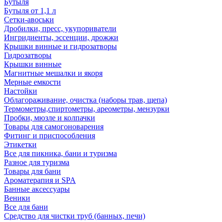
Бутыля
Бутыля от 1,1 л
Сетки-авоськи
Дробилки, пресс, укупориватели
Ингридиенты, эссенции, дрожжи
Крышки винные и гидрозатворы
Гидрозатворы
Крышки винные
Магнитные мешалки и якоря
Мерные емкости
Настойки
Облагораживание, очистка (наборы трав, щепа)
Термометры,спиртометры, ареометры, мензурки
Пробки, мюзле и колпачки
Товары для самогоноварения
Фитинг и приспособления
Этикетки
Все для пикника, бани и туризма
Разное для туризма
Товары для бани
Ароматерапия и SPA
Банные аксессуары
Веники
Все для бани
Средство для чистки труб (банных, печи)