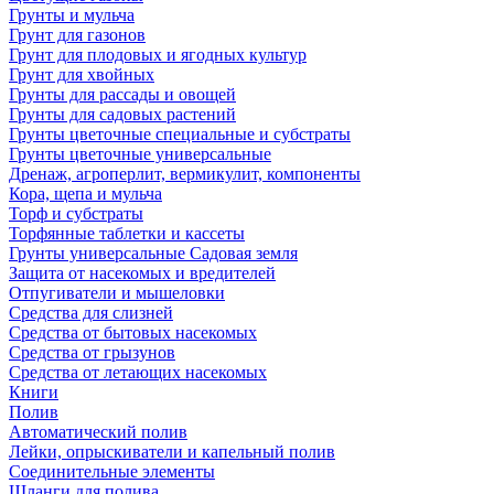
Грунты и мульча
Грунт для газонов
Грунт для плодовых и ягодных культур
Грунт для хвойных
Грунты для рассады и овощей
Грунты для садовых растений
Грунты цветочные специальные и субстраты
Грунты цветочные универсальные
Дренаж, агроперлит, вермикулит, компоненты
Кора, щепа и мульча
Торф и субстраты
Торфянные таблетки и кассеты
Грунты универсальные Садовая земля
Защита от насекомых и вредителей
Отпугиватели и мышеловки
Средства для слизней
Средства от бытовых насекомых
Средства от грызунов
Средства от летающих насекомых
Книги
Полив
Автоматический полив
Лейки, опрыскиватели и капельный полив
Соединительные элементы
Шланги для полива