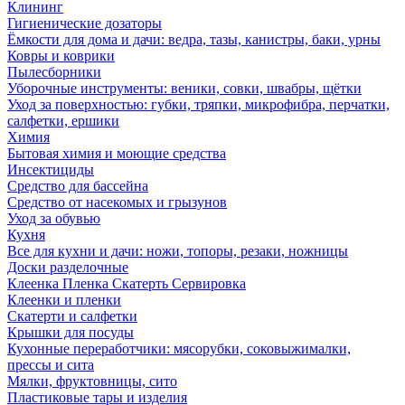
Клининг
Гигиенические дозаторы
Ёмкости для дома и дачи: ведра, тазы, канистры, баки, урны
Ковры и коврики
Пылесборники
Уборочные инструменты: веники, совки, швабры, щётки
Уход за поверхностью: губки, тряпки, микрофибра, перчатки,
салфетки, ершики
Химия
Бытовая химия и моющие средства
Инсектициды
Средство для бассейна
Средство от насекомых и грызунов
Уход за обувью
Кухня
Все для кухни и дачи: ножи, топоры, резаки, ножницы
Доски разделочные
Клеенка Пленка Скатерть Сервировка
Клеенки и пленки
Скатерти и салфетки
Крышки для посуды
Кухонные переработчики: мясорубки, соковыжималки,
прессы и сита
Мялки, фруктовницы, сито
Пластиковые тары и изделия