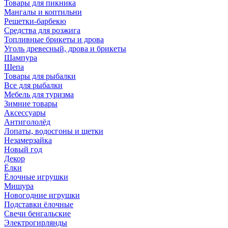
Товары для пикника
Мангалы и коптильни
Решетки-барбекю
Средства для розжига
Топливные брикеты и дрова
Уголь древесный, дрова и брикеты
Шампура
Щепа
Товары для рыбалки
Все для рыбалки
Мебель для туризма
Зимние товары
Аксессуары
Антигололёд
Лопаты, водосгоны и щетки
Незамерзайка
Новый год
Декор
Ёлки
Ёлочные игрушки
Мишура
Новогодние игрушки
Подставки ёлочные
Свечи бенгальские
Электрогирлянды