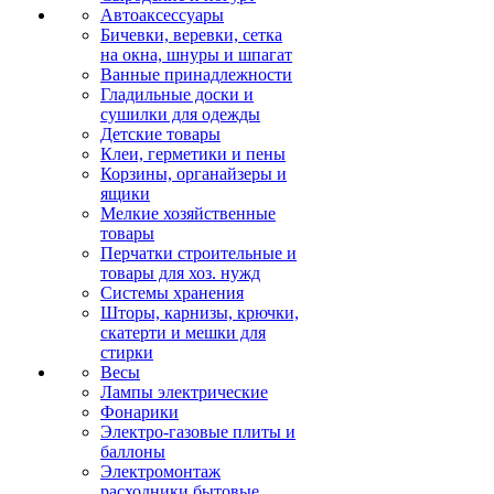
Автоаксессуары
Бичевки, веревки, сетка
на окна, шнуры и шпагат
Ванные принадлежности
Гладильные доски и
сушилки для одежды
Детские товары
Клеи, герметики и пены
Корзины, органайзеры и
ящики
Мелкие хозяйственные
товары
Перчатки строительные и
товары для хоз. нужд
Системы хранения
Шторы, карнизы, крючки,
скатерти и мешки для
стирки
Весы
Лампы электрические
Фонарики
Электро-газовые плиты и
баллоны
Электромонтаж
расходники бытовые