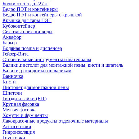
Бочки от 5 л до 227 л
Ведро ПЭТ и контейнеры
Ведро ПЭТ и контейнеры с крышкой
Крышка для тары ПЭТ
Кубоконтейнер
Системы очистки воды
Аквафор
Барьер
Водяная помпа и диспенсер
Гейзер-Вита
Строительные инструменты и материалы
Валики,пистолет для монтажной пены, кисти и шпатель
Валики, расходники по валикам
Ванночка
Кисти
Пистолет для монтажной пены
Шпатели
Гвозди и гайки (FIT)
Крупная фасовка
Мелкая фасовка
Хомуты и фум ленты
Лакокрасочные продукты,отделочные материалы
Антисептики
Гидроизоляция
Грунтовки