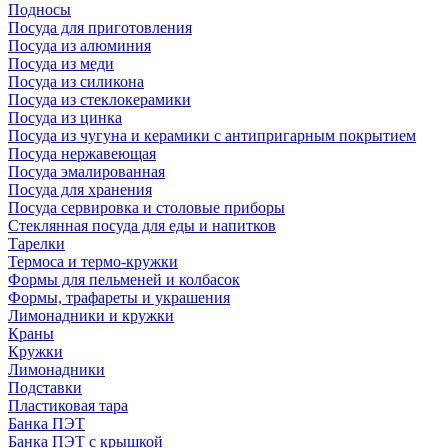
Подносы
Посуда для приготовления
Посуда из алюминия
Посуда из меди
Посуда из силикона
Посуда из стеклокерамики
Посуда из цинка
Посуда из чугуна и керамики с антипригарным покрытием
Посуда нержавеющая
Посуда эмалированная
Посуда для хранения
Посуда сервировка и столовые приборы
Стеклянная посуда для еды и напитков
Тарелки
Термоса и термо-кружки
Формы для пельменей и колбасок
Формы, трафареты и украшения
Лимонадники и кружки
Краны
Кружки
Лимонадники
Подставки
Пластиковая тара
Банка ПЭТ
Банка ПЭТ с крышкой