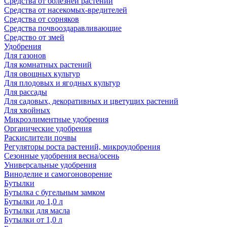
Средства от болезней растений
Средства от насекомых-вредителей
Средства от сорняков
Средства почвооздаравливающие
Средство от змей
Удобрения
Для газонов
Для комнатных растений
Для овощных культур
Для плодовых и ягодных культур
Для рассады
Для садовых, декоративных и цветущих растений
Для хвойных
Микроэлиментные удобрения
Органические удобрения
Раскислители почвы
Регуляторы роста растений, микроудобрения
Сезонные удобрения весна/осень
Универсальные удобрения
Виноделие и самогоноворение
Бутылки
Бутылка с бугельным замком
Бутылки до 1,0 л
Бутылки для масла
Бутылки от 1,0 л