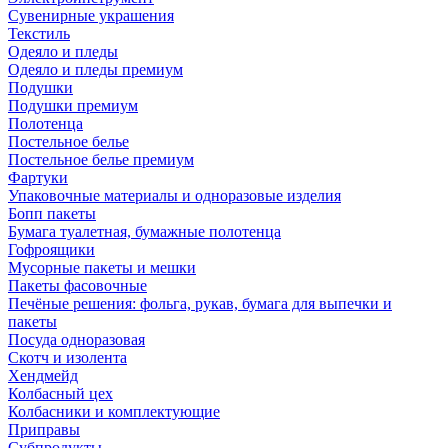
Сувенирные украшения
Текстиль
Одеяло и пледы
Одеяло и пледы премиум
Подушки
Подушки премиум
Полотенца
Постельное белье
Постельное белье премиум
Фартуки
Упаковочные материалы и одноразовые изделия
Бопп пакеты
Бумага туалетная, бумажные полотенца
Гофроящики
Мусорные пакеты и мешки
Пакеты фасовочные
Печёные решения: фольга, рукав, бумага для выпечки и
пакеты
Посуда одноразовая
Скотч и изолента
Хендмейд
Колбасный цех
Колбасники и комплектующие
Приправы
Субпродукты