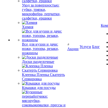
Уход за поверхностью:
губки, тряпки,
микрофибра, перчатки,
салфетки, ершики
Ком
Химия
Все для кухни и дачи:
Услуги
Блог
ножи, топоры, резаки,
Акции
ножницы
Доски разделочные
Клеенка Пленка Скатерть
Сервировка
Крышки для посуды