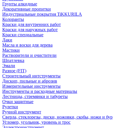
Грунты алкидные
Декоративные пропитки
Индустриальные покрытия TiKKURILA
Колоранты
Краски для внутренних работ
Краски для наружных работ
Краски специальные
Лаки
Масла и воски для дерева
Мастики
Растворители и очистители
Шпатлевка
Эмали
Разное (FIT)
Строительный интструменты
Дискип, пильные и аброзив
Измерительные инструменты
Инструменты и расходные материалы
Лестницы, стремянки и табуреты
Очки защитные
Рулетки
Ручной инструмент
Сверла, стеклорезы, диски, ножовки, скобы, ножи и бур
Угломер, угольник, уровень и трос
Эллектроинструмент