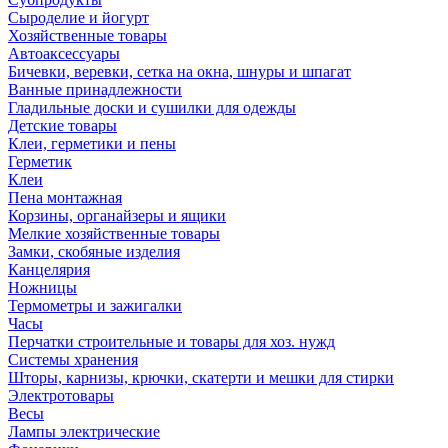
Сыроделие и йогурт
Хозяйственные товары
Автоаксессуары
Бичевки, веревки, сетка на окна, шнуры и шпагат
Ванные принадлежности
Гладильные доски и сушилки для одежды
Детские товары
Клеи, герметики и пены
Герметик
Клеи
Пена монтажная
Корзины, органайзеры и ящики
Мелкие хозяйственные товары
Замки, скобяные изделия
Канцелярия
Ножницы
Термометры и зажигалки
Часы
Перчатки строительные и товары для хоз. нужд
Системы хранения
Шторы, карнизы, крючки, скатерти и мешки для стирки
Электротовары
Весы
Лампы электрические