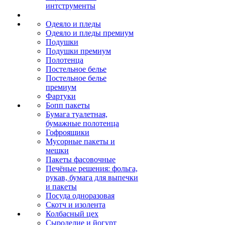
интструменты
Одеяло и пледы
Одеяло и пледы премиум
Подушки
Подушки премиум
Полотенца
Постельное белье
Постельное белье
премиум
Фартуки
Бопп пакеты
Бумага туалетная,
бумажные полотенца
Гофроящики
Мусорные пакеты и
мешки
Пакеты фасовочные
Печёные решения: фольга,
рукав, бумага для выпечки
и пакеты
Посуда одноразовая
Скотч и изолента
Колбасный цех
Сыроделие и йогурт