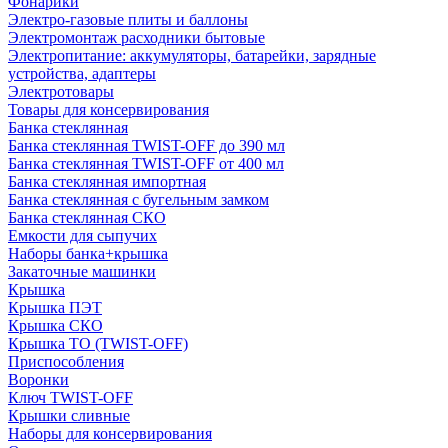
Фонарики
Электро-газовые плиты и баллоны
Электромонтаж расходники бытовые
Электропитание: аккумуляторы, батарейки, зарядные
устройства, адаптеры
Электротовары
Товары для консервирования
Банка стеклянная
Банка стеклянная TWIST-OFF до 390 мл
Банка стеклянная TWIST-OFF от 400 мл
Банка стеклянная импортная
Банка стеклянная с бугельным замком
Банка стеклянная СКО
Емкости для сыпучих
Наборы банка+крышка
Закаточные машинки
Крышка
Крышка ПЭТ
Крышка СКО
Крышка ТО (TWIST-OFF)
Приспособления
Воронки
Ключ TWIST-OFF
Крышки сливные
Наборы для консервирования