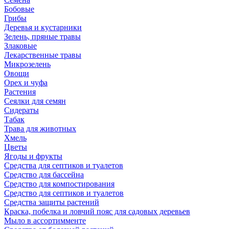
Бобовые
Грибы
Деревья и кустарники
Зелень, пряные травы
Злаковые
Лекарственные травы
Микрозелень
Овощи
Орех и чуфа
Растения
Сеялки для семян
Сидераты
Табак
Трава для животных
Хмель
Цветы
Ягоды и фрукты
Средства для септиков и туалетов
Средство для бассейна
Средство для компостирования
Средство для септиков и туалетов
Средства защиты растений
Краска, побелка и ловчий пояс для садовых деревьев
Мыло в ассортимменте