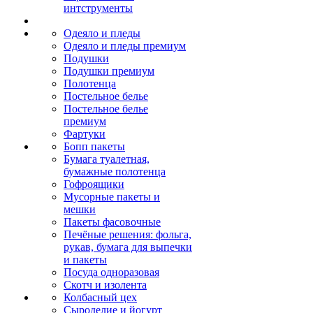
интструменты
Одеяло и пледы
Одеяло и пледы премиум
Подушки
Подушки премиум
Полотенца
Постельное белье
Постельное белье
премиум
Фартуки
Бопп пакеты
Бумага туалетная,
бумажные полотенца
Гофроящики
Мусорные пакеты и
мешки
Пакеты фасовочные
Печёные решения: фольга,
рукав, бумага для выпечки
и пакеты
Посуда одноразовая
Скотч и изолента
Колбасный цех
Сыроделие и йогурт