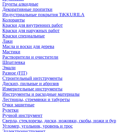
Грунты алкидные
Декоративные пропитки
Индустриальные покрытия TiKKURILA
Колоранты
Краски для внутренних работ
Краски для наружных работ
Краски специальные
Лаки
Масла и воски для дерева
Мастики
Растворители и очистители
Шпатлевка
Эмали
Разное (FIT)
Строительный интструменты
Дискип, пильные и аброзив
Измерительные инструменты
Инструменты и расходные материалы
Лестницы, стремянки и табуреты
Очки защитные
Рулетки
Ручной инструмент
Сверла, стеклорезы, диски, ножовки, скобы, ножи и бур
Угломер, угольник, уровень и трос
Эллектроинструмент