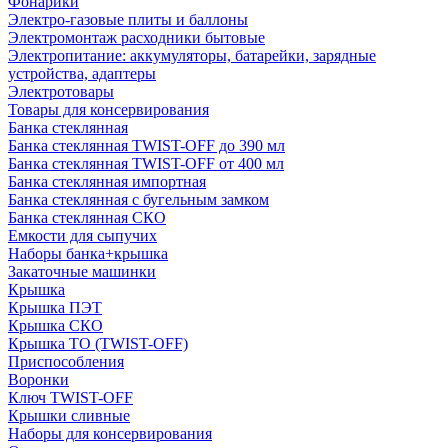
Фонарики
Электро-газовые плиты и баллоны
Электромонтаж расходники бытовые
Электропитание: аккумуляторы, батарейки, зарядные
устройства, адаптеры
Электротовары
Товары для консервирования
Банка стеклянная
Банка стеклянная TWIST-OFF до 390 мл
Банка стеклянная TWIST-OFF от 400 мл
Банка стеклянная импортная
Банка стеклянная с бугельным замком
Банка стеклянная СКО
Емкости для сыпучих
Наборы банка+крышка
Закаточные машинки
Крышка
Крышка ПЭТ
Крышка СКО
Крышка ТО (TWIST-OFF)
Приспособления
Воронки
Ключ TWIST-OFF
Крышки сливные
Наборы для консервирования