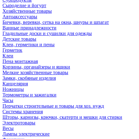
Сыроделие и йогурт
Хозяйственные товары
Автоаксессуары
Бичевки, веревки, сетка на окна, шнуры и шпагат
Ванные принадлежности
Гладильные доски и сушилки для одежды
Детские товары
Клеи, герметики и пены
Герметик
Клеи
Пена монтажная
Корзины, органайзеры и ящики
Мелкие хозяйственные товары
Замки, скобяные изделия
Канцелярия
Ножницы
Термометры и зажигалки
Часы
Перчатки строительные и товары для хоз. нужд
Системы хранения
Шторы, карнизы, крючки, скатерти и мешки для стирки
Электротовары
Весы
Лампы электрические