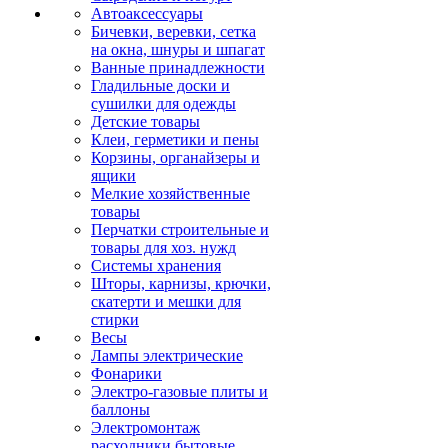
Автоаксессуары
Бичевки, веревки, сетка
на окна, шнуры и шпагат
Ванные принадлежности
Гладильные доски и
сушилки для одежды
Детские товары
Клеи, герметики и пены
Корзины, органайзеры и
ящики
Мелкие хозяйственные
товары
Перчатки строительные и
товары для хоз. нужд
Системы хранения
Шторы, карнизы, крючки,
скатерти и мешки для
стирки
Весы
Лампы электрические
Фонарики
Электро-газовые плиты и
баллоны
Электромонтаж
расходники бытовые