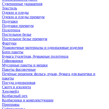
Сувенирные украшения
Текстиль
Одеяло и пледы
Одеяло и пледы премиум
Подушки
Подушки премиум
Полотенца
Постельное белье
Постельное белье премиум
Фартуки
Упаковочные материалы и одноразовые изделия
Бопп пакеты
Бумага туалетная, бумажные полотенца
Гофроящики
Мусорные пакеты и мешки
Пакеты фасовочные
Печёные решения: фольга, рукав, бумага для выпечки и
пакеты
Посуда одноразовая
Скотч и изолента
Хендмейд
Колбасный цех
Колбасники и комплектующие
Приправы
Субпродукты