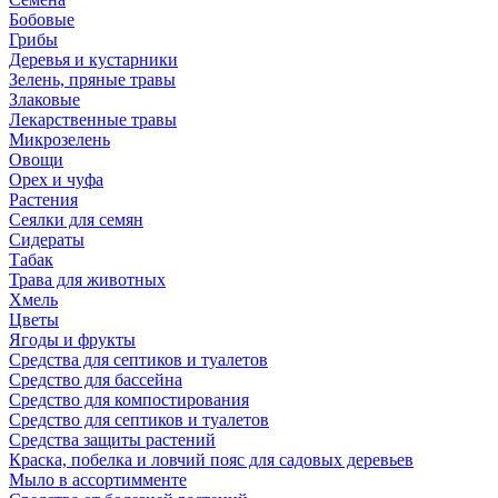
Бобовые
Грибы
Деревья и кустарники
Зелень, пряные травы
Злаковые
Лекарственные травы
Микрозелень
Овощи
Орех и чуфа
Растения
Сеялки для семян
Сидераты
Табак
Трава для животных
Хмель
Цветы
Ягоды и фрукты
Средства для септиков и туалетов
Средство для бассейна
Средство для компостирования
Средство для септиков и туалетов
Средства защиты растений
Краска, побелка и ловчий пояс для садовых деревьев
Мыло в ассортимменте