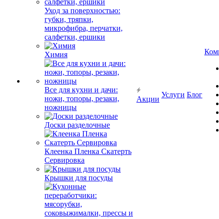
Уход за поверхностью:
губки, тряпки,
микрофибра, перчатки,
салфетки, ершики
Ком
Химия
Все для кухни и дачи:
Услуги
Блог
ножи, топоры, резаки,
Акции
ножницы
Доски разделочные
Клеенка Пленка Скатерть
Сервировка
Крышки для посуды