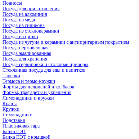
Подносы
Посуда для приготовления
Посуда из алюминия
Посуда из меди
Посуда из силикона
Посуда из стеклокерамики
Посуда из цинка
Посуда из чугуна и керамики с антипригарным покрытием
Посуда нержавеющая
Посуда эмалированная
Посуда для хранения
Посуда сервировка и столовые приборы
Стеклянная посуда для еды и напитков
Тарелки
Термоса и термо-кружки
Формы для пельменей и колбасок
Формы, трафареты и украшения
Лимонадники и кружки
Краны
Кружки
Лимонадники
Подставки
Пластиковая тара
Банка ПЭТ
Банка ПЭТ с крышкой