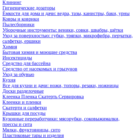
Клининг
Гигиенические дозаторы
Ёмкости для дома и дачи: ведра, тазы, канистры, баки, урны
Ковры и коврики
Пылесборники
Уборочные инструменты: веники, совки, швабры, щётки
Уход за поверхностью: губки, тряпки, микрофибра, перчатки,
салфетки, ершики
Химия
Бытовая химия и моющие средства
Инсектициды
Средство для бассейна
Средство от насекомых и грызунов
Уход за обувью
Кухня
Все для кухни и дачи: ножи, топоры, резаки, ножницы
Доски разделочные
Клеенка Пленка Скатерть Сервировка
Клеенки и пленки
Скатерти и салфетки
Крышки для посуды
Кухонные переработчики: мясорубки, соковыжималки,
прессы и сита
Мялки, фруктовницы, сито
Пластиковые тары и изделия