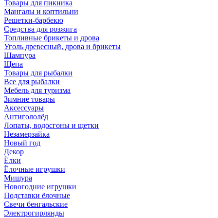
Товары для пикника
Мангалы и коптильни
Решетки-барбекю
Средства для розжига
Топливные брикеты и дрова
Уголь древесный, дрова и брикеты
Шампура
Щепа
Товары для рыбалки
Все для рыбалки
Мебель для туризма
Зимние товары
Аксессуары
Антигололёд
Лопаты, водосгоны и щетки
Незамерзайка
Новый год
Декор
Ёлки
Ёлочные игрушки
Мишура
Новогодние игрушки
Подставки ёлочные
Свечи бенгальские
Электрогирлянды