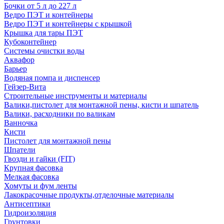
Бочки от 5 л до 227 л
Ведро ПЭТ и контейнеры
Ведро ПЭТ и контейнеры с крышкой
Крышка для тары ПЭТ
Кубоконтейнер
Системы очистки воды
Аквафор
Барьер
Водяная помпа и диспенсер
Гейзер-Вита
Строительные инструменты и материалы
Валики,пистолет для монтажной пены, кисти и шпатель
Валики, расходники по валикам
Ванночка
Кисти
Пистолет для монтажной пены
Шпатели
Гвозди и гайки (FIT)
Крупная фасовка
Мелкая фасовка
Хомуты и фум ленты
Лакокрасочные продукты,отделочные материалы
Антисептики
Гидроизоляция
Грунтовки