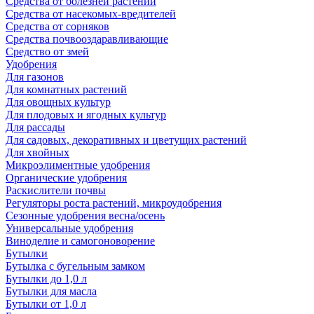
Средства от болезней растений
Средства от насекомых-вредителей
Средства от сорняков
Средства почвооздаравливающие
Средство от змей
Удобрения
Для газонов
Для комнатных растений
Для овощных культур
Для плодовых и ягодных культур
Для рассады
Для садовых, декоративных и цветущих растений
Для хвойных
Микроэлиментные удобрения
Органические удобрения
Раскислители почвы
Регуляторы роста растений, микроудобрения
Сезонные удобрения весна/осень
Универсальные удобрения
Виноделие и самогоноворение
Бутылки
Бутылка с бугельным замком
Бутылки до 1,0 л
Бутылки для масла
Бутылки от 1,0 л