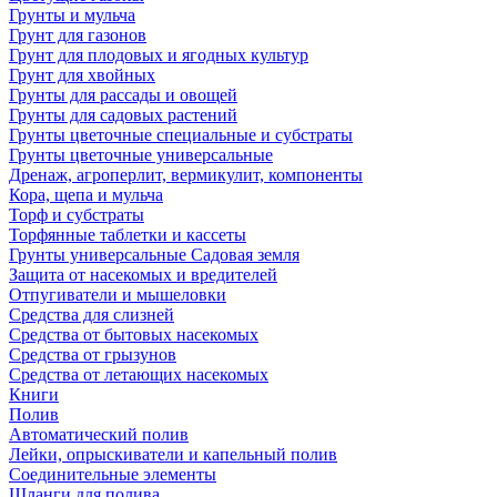
Грунты и мульча
Грунт для газонов
Грунт для плодовых и ягодных культур
Грунт для хвойных
Грунты для рассады и овощей
Грунты для садовых растений
Грунты цветочные специальные и субстраты
Грунты цветочные универсальные
Дренаж, агроперлит, вермикулит, компоненты
Кора, щепа и мульча
Торф и субстраты
Торфянные таблетки и кассеты
Грунты универсальные Садовая земля
Защита от насекомых и вредителей
Отпугиватели и мышеловки
Средства для слизней
Средства от бытовых насекомых
Средства от грызунов
Средства от летающих насекомых
Книги
Полив
Автоматический полив
Лейки, опрыскиватели и капельный полив
Соединительные элементы
Шланги для полива