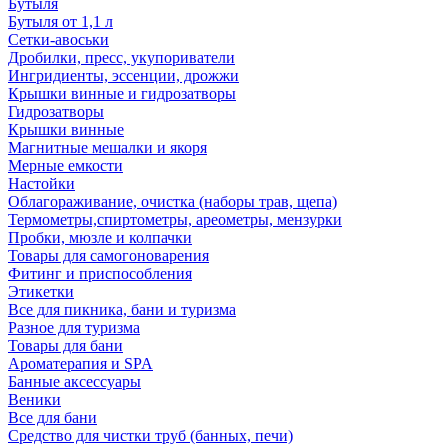
Бутыля
Бутыля от 1,1 л
Сетки-авоськи
Дробилки, пресс, укупориватели
Ингридиенты, эссенции, дрожжи
Крышки винные и гидрозатворы
Гидрозатворы
Крышки винные
Магнитные мешалки и якоря
Мерные емкости
Настойки
Облагораживание, очистка (наборы трав, щепа)
Термометры,спиртометры, ареометры, мензурки
Пробки, мюзле и колпачки
Товары для самогоноварения
Фитинг и приспособления
Этикетки
Все для пикника, бани и туризма
Разное для туризма
Товары для бани
Ароматерапия и SPA
Банные аксессуары
Веники
Все для бани
Средство для чистки труб (банных, печи)