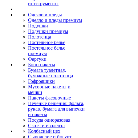
интструменты
Одеяло и пледы
Одеяло и пледы премиум
Подушки
Подушки премиум
Полотенца
Постельное белье
Постельное белье
премиум
Фартуки
Бопп пакеты
Бумага туалетная,
бумажные полотенца
Гофроящики
Мусорные пакеты и
мешки
Пакеты фасовочные
Печёные решения: фольга,
рукав, бумага для выпечки
и пакеты
Посуда одноразовая
Скотч и изолента
Колбасный цех
Сыроделие и йогурт