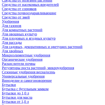
Средства от болезней растений
Средства от насекомых-вредителей
Средства от сорняков
Средства почвооздаравливающие
Средство от змей
Удобрения
Для газонов
Для комнатных растений
Для овощных культур
Для плодовых и ягодных культур
Для рассады
Для садовых, декоративных и цветущих растений
Для хвойных
Микроэлиментные удобрения
Органические удобрения
Раскислители почвы
Регуляторы роста растений, микроудобрения
Сезонные удобрения весна/осень
Универсальные удобрения
Виноделие и самогоноворение
Бутылки
Бутылка с бугельным замком
Бутылки до 1,0 л
Бутылки для масла
Бутылки от 1,0 л