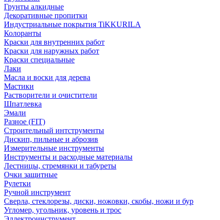
Грунты алкидные
Декоративные пропитки
Индустриальные покрытия TiKKURILA
Колоранты
Краски для внутренних работ
Краски для наружных работ
Краски специальные
Лаки
Масла и воски для дерева
Мастики
Растворители и очистители
Шпатлевка
Эмали
Разное (FIT)
Строительный интструменты
Дискип, пильные и аброзив
Измерительные инструменты
Инструменты и расходные материалы
Лестницы, стремянки и табуреты
Очки защитные
Рулетки
Ручной инструмент
Сверла, стеклорезы, диски, ножовки, скобы, ножи и бур
Угломер, угольник, уровень и трос
Эллектроинструмент