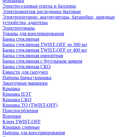
Фонарики
Электро-газовые плиты и баллоны
Электромонтаж расходники бытовые
Электропитание: аккумуляторы, батарейки, зарядные
устройства, адаптеры
Электротовары
Товары для консервирования
Банка стеклянная
Банка стеклянная TWIST-OFF до 390 мл
Банка стеклянная TWIST-OFF от 400 мл
Банка стеклянная импортная
Банка стеклянная с бугельным замком
Банка стеклянная СКО
Емкости для сыпучих
Наборы банка+крышка
Закаточные машинки
Крышка
Крышка ПЭТ
Крышка СКО
Крышка ТО (TWIST-OFF)
Приспособления
Воронки
Ключ TWIST-OFF
Крышки сливные
Наборы для консервирования