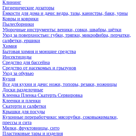
Клининг
Гигиенические дозаторы
Ёмкости для дома и дачи: ведра, тазы, канистры, баки, урны
Ковры и коврики
Пылесборники
Уборочные инструменты: веники, совки, швабры, щётки
Уход за поверхностью: губки, тряпки, микрофибра, перчатки,
салфетки, ершики
Химия
Бытовая химия и моющие средства
Инсектициды
Средство для бассейна
Средство от насекомых и грызунов
Уход за обувью
Кухня
Все для кухни и дачи: ножи, топоры, резаки, ножницы
Доски разделочные
Клеенка Пленка Скатерть Сервировка
Клеенки и пленки
Скатерти и салфетки
Крышки для посуды
Кухонные переработчики: мясорубки, соковыжималки,
прессы и сита
Мялки, фруктовницы, сито
Пластиковые тары и изделия