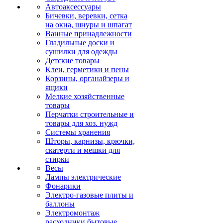
Автоаксессуары
Бичевки, веревки, сетка
на окна, шнуры и шпагат
Ванные принадлежности
Гладильные доски и
сушилки для одежды
Детские товары
Клеи, герметики и пены
Корзины, органайзеры и
ящики
Мелкие хозяйственные
товары
Перчатки строительные и
товары для хоз. нужд
Системы хранения
Шторы, карнизы, крючки,
скатерти и мешки для
стирки
Весы
Лампы электрические
Фонарики
Электро-газовые плиты и
баллоны
Электромонтаж
расходники бытовые