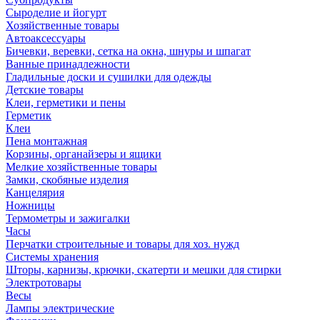
Сыроделие и йогурт
Хозяйственные товары
Автоаксессуары
Бичевки, веревки, сетка на окна, шнуры и шпагат
Ванные принадлежности
Гладильные доски и сушилки для одежды
Детские товары
Клеи, герметики и пены
Герметик
Клеи
Пена монтажная
Корзины, органайзеры и ящики
Мелкие хозяйственные товары
Замки, скобяные изделия
Канцелярия
Ножницы
Термометры и зажигалки
Часы
Перчатки строительные и товары для хоз. нужд
Системы хранения
Шторы, карнизы, крючки, скатерти и мешки для стирки
Электротовары
Весы
Лампы электрические