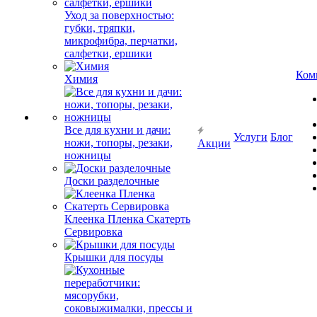
Уход за поверхностью:
губки, тряпки,
микрофибра, перчатки,
салфетки, ершики
Ком
Химия
Все для кухни и дачи:
Услуги
Блог
ножи, топоры, резаки,
Акции
ножницы
Доски разделочные
Клеенка Пленка Скатерть
Сервировка
Крышки для посуды