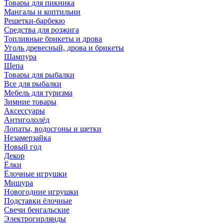
Товары для пикника
Мангалы и коптильни
Решетки-барбекю
Средства для розжига
Топливные брикеты и дрова
Уголь древесный, дрова и брикеты
Шампура
Щепа
Товары для рыбалки
Все для рыбалки
Мебель для туризма
Зимние товары
Аксессуары
Антигололёд
Лопаты, водосгоны и щетки
Незамерзайка
Новый год
Декор
Ёлки
Ёлочные игрушки
Мишура
Новогодние игрушки
Подставки ёлочные
Свечи бенгальские
Электрогирлянды