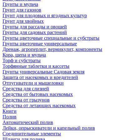
Грунты и мульча
Грунт для газонов
Грунт для плодовых и ягодных культур
Грунт для хвойных
Грунты для рассады и овощей
Грунты для садовых растений
Грунты цветочные специальные и субстраты
Грунты цветочные универсальные
Дренаж, агроперлит, вермикулит, компоненты
Кора, щепа и мульча
Торф и субстраты
Торфянные таблетки и кассеты
Грунты универсальные Садовая земля
Защита от насекомых и вредителей
Отпугиватели и мышеловки
Средства для слизней
Средства от бытовых насекомых
Средства от грызунов
Средства от летающих насекомых
Книги
Полив
Автоматический полив
Лейки, опрыскиватели и капельный полив
Соединительные элементы
Шланги для полива