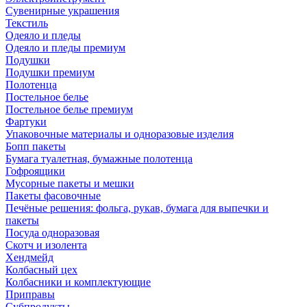
Сувенирные украшения
Текстиль
Одеяло и пледы
Одеяло и пледы премиум
Подушки
Подушки премиум
Полотенца
Постельное белье
Постельное белье премиум
Фартуки
Упаковочные материалы и одноразовые изделия
Бопп пакеты
Бумага туалетная, бумажные полотенца
Гофроящики
Мусорные пакеты и мешки
Пакеты фасовочные
Печёные решения: фольга, рукав, бумага для выпечки и
пакеты
Посуда одноразовая
Скотч и изолента
Хендмейд
Колбасный цех
Колбасники и комплектующие
Приправы
Субпродукты