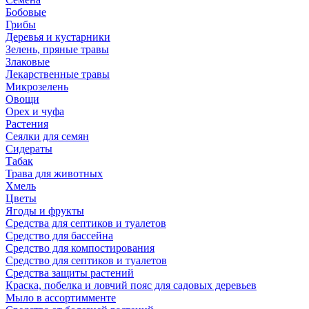
Бобовые
Грибы
Деревья и кустарники
Зелень, пряные травы
Злаковые
Лекарственные травы
Микрозелень
Овощи
Орех и чуфа
Растения
Сеялки для семян
Сидераты
Табак
Трава для животных
Хмель
Цветы
Ягоды и фрукты
Средства для септиков и туалетов
Средство для бассейна
Средство для компостирования
Средство для септиков и туалетов
Средства защиты растений
Краска, побелка и ловчий пояс для садовых деревьев
Мыло в ассортимменте