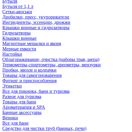
Бутыля
Бутыля от 1,1 л
Сетки-авоськи
Дробилки, пресс, укупориватели
Ингридиенты, эссенции, дрожжи
Крышки винные и гидрозатворы
Гидрозатворы
Крышки винные
Магнитные мешалки и якоря
Мерные емкости
Настойки
Облагораживание, очистка (наборы трав, щепа)
Термометры,спиртометры, ареометры, мензурки
Пробки, мюзле и колпачки
Товары для самогоноварения
Фитинг и приспособления
Этикетки
Все для пикника, бани и туризма
Разное для туризма
Товары для бани
Ароматерапия и SPA
Банные аксессуары
Веники
Все для бани
Средство для чистки труб (банных, печи)