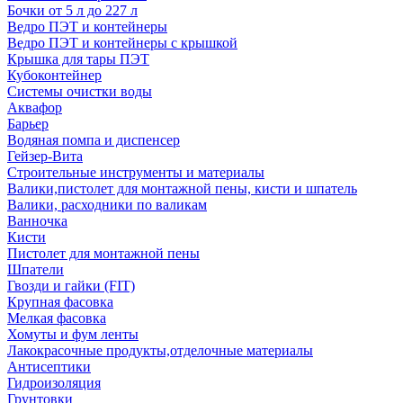
Бочки от 5 л до 227 л
Ведро ПЭТ и контейнеры
Ведро ПЭТ и контейнеры с крышкой
Крышка для тары ПЭТ
Кубоконтейнер
Системы очистки воды
Аквафор
Барьер
Водяная помпа и диспенсер
Гейзер-Вита
Строительные инструменты и материалы
Валики,пистолет для монтажной пены, кисти и шпатель
Валики, расходники по валикам
Ванночка
Кисти
Пистолет для монтажной пены
Шпатели
Гвозди и гайки (FIT)
Крупная фасовка
Мелкая фасовка
Хомуты и фум ленты
Лакокрасочные продукты,отделочные материалы
Антисептики
Гидроизоляция
Грунтовки