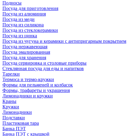
Подносы
Посуда для приготовления
Посуда из алюминия
Посуда из меди
Посуда из силикона
Посуда из стеклокерамики
Посуда из цинка
Посуда из чугуна и керамики с антипригарным покрытием
Посуда нержавеющая
Посуда эмалированная
Посуда для хранения
Посуда сервировка и столовые приборы
Стеклянная посуда для еды и напитков
Тарелки
Термоса и термо-кружки
Формы для пельменей и колбасок
Формы, трафареты и украшения
Лимонадники и кружки
Краны
Кружки
Лимонадники
Подставки
Пластиковая тара
Банка ПЭТ
Банка ПЭТ с крышкой