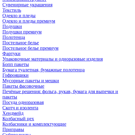
Сувенирные украшения
Текстиль
Одеяло и пледы
Одеяло и пледы премиум
Подушки
Подушки премиум
Полотенца
Постельное белье
Постельное белье премиум
Фартуки
Упаковочные материалы и одноразовые изделия
Бопп пакеты
Бумага туалетная, бумажные полотенца
Гофроящики
Мусорные пакеты и мешки
Пакеты фасовочные
Печёные решения: фольга, рукав, бумага для выпечки и
пакеты
Посуда одноразовая
Скотч и изолента
Хендмейд
Колбасный цех
Колбасники и комплектующие
Приправы
Субпродукты