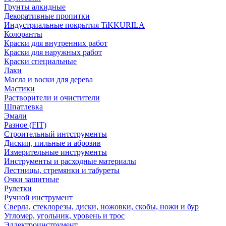
Грунты алкидные
Декоративные пропитки
Индустриальные покрытия TiKKURILA
Колоранты
Краски для внутренних работ
Краски для наружных работ
Краски специальные
Лаки
Масла и воски для дерева
Мастики
Растворители и очистители
Шпатлевка
Эмали
Разное (FIT)
Строительный интструменты
Дискип, пильные и аброзив
Измерительные инструменты
Инструменты и расходные материалы
Лестницы, стремянки и табуреты
Очки защитные
Рулетки
Ручной инструмент
Сверла, стеклорезы, диски, ножовки, скобы, ножи и бур
Угломер, угольник, уровень и трос
Эллектроинструмент