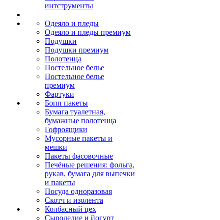
интструменты
Одеяло и пледы
Одеяло и пледы премиум
Подушки
Подушки премиум
Полотенца
Постельное белье
Постельное белье
премиум
Фартуки
Бопп пакеты
Бумага туалетная,
бумажные полотенца
Гофроящики
Мусорные пакеты и
мешки
Пакеты фасовочные
Печёные решения: фольга,
рукав, бумага для выпечки
и пакеты
Посуда одноразовая
Скотч и изолента
Колбасный цех
Сыроделие и йогурт