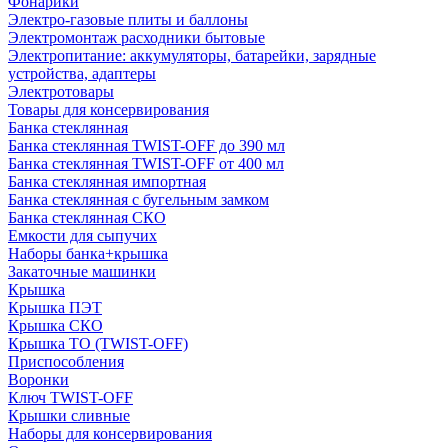
Фонарики
Электро-газовые плиты и баллоны
Электромонтаж расходники бытовые
Электропитание: аккумуляторы, батарейки, зарядные
устройства, адаптеры
Электротовары
Товары для консервирования
Банка стеклянная
Банка стеклянная TWIST-OFF до 390 мл
Банка стеклянная TWIST-OFF от 400 мл
Банка стеклянная импортная
Банка стеклянная с бугельным замком
Банка стеклянная СКО
Емкости для сыпучих
Наборы банка+крышка
Закаточные машинки
Крышка
Крышка ПЭТ
Крышка СКО
Крышка ТО (TWIST-OFF)
Приспособления
Воронки
Ключ TWIST-OFF
Крышки сливные
Наборы для консервирования