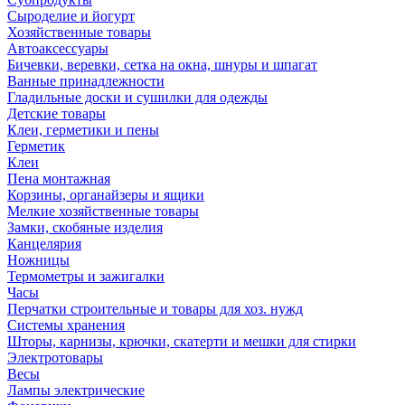
Сыроделие и йогурт
Хозяйственные товары
Автоаксессуары
Бичевки, веревки, сетка на окна, шнуры и шпагат
Ванные принадлежности
Гладильные доски и сушилки для одежды
Детские товары
Клеи, герметики и пены
Герметик
Клеи
Пена монтажная
Корзины, органайзеры и ящики
Мелкие хозяйственные товары
Замки, скобяные изделия
Канцелярия
Ножницы
Термометры и зажигалки
Часы
Перчатки строительные и товары для хоз. нужд
Системы хранения
Шторы, карнизы, крючки, скатерти и мешки для стирки
Электротовары
Весы
Лампы электрические