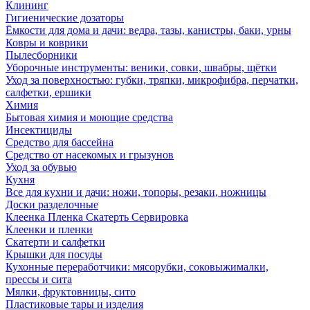
Клининг
Гигиенические дозаторы
Ёмкости для дома и дачи: ведра, тазы, канистры, баки, урны
Ковры и коврики
Пылесборники
Уборочные инструменты: веники, совки, швабры, щётки
Уход за поверхностью: губки, тряпки, микрофибра, перчатки,
салфетки, ершики
Химия
Бытовая химия и моющие средства
Инсектициды
Средство для бассейна
Средство от насекомых и грызунов
Уход за обувью
Кухня
Все для кухни и дачи: ножи, топоры, резаки, ножницы
Доски разделочные
Клеенка Пленка Скатерть Сервировка
Клеенки и пленки
Скатерти и салфетки
Крышки для посуды
Кухонные переработчики: мясорубки, соковыжималки,
прессы и сита
Мялки, фруктовницы, сито
Пластиковые тары и изделия