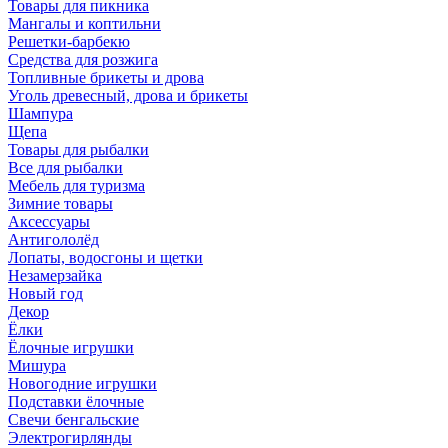
Товары для пикника
Мангалы и коптильни
Решетки-барбекю
Средства для розжига
Топливные брикеты и дрова
Уголь древесный, дрова и брикеты
Шампура
Щепа
Товары для рыбалки
Все для рыбалки
Мебель для туризма
Зимние товары
Аксессуары
Антигололёд
Лопаты, водосгоны и щетки
Незамерзайка
Новый год
Декор
Ёлки
Ёлочные игрушки
Мишура
Новогодние игрушки
Подставки ёлочные
Свечи бенгальские
Электрогирлянды