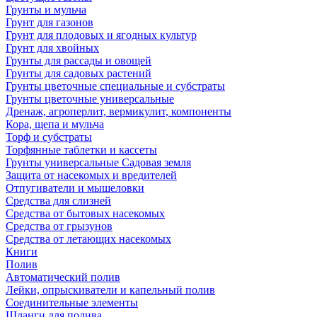
Грунты и мульча
Грунт для газонов
Грунт для плодовых и ягодных культур
Грунт для хвойных
Грунты для рассады и овощей
Грунты для садовых растений
Грунты цветочные специальные и субстраты
Грунты цветочные универсальные
Дренаж, агроперлит, вермикулит, компоненты
Кора, щепа и мульча
Торф и субстраты
Торфянные таблетки и кассеты
Грунты универсальные Садовая земля
Защита от насекомых и вредителей
Отпугиватели и мышеловки
Средства для слизней
Средства от бытовых насекомых
Средства от грызунов
Средства от летающих насекомых
Книги
Полив
Автоматический полив
Лейки, опрыскиватели и капельный полив
Соединительные элементы
Шланги для полива