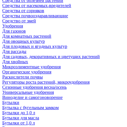
Средства от болезней растений
Средства от насекомых-вредителей
Средства от сорняков
Средства почвооздаравливающие
Средство от змей
Удобрения
Для газонов
Для комнатных растений
Для овощных культур
Для плодовых и ягодных культур
Для рассады
Для садовых, декоративных и цветущих растений
Для хвойных
Микроэлиментные удобрения
Органические удобрения
Раскислители почвы
Регуляторы роста растений, микроудобрения
Сезонные удобрения весна/осень
Универсальные удобрения
Виноделие и самогоноворение
Бутылки
Бутылка с бугельным замком
Бутылки до 1,0 л
Бутылки для масла
Бутылки от 1,0 л