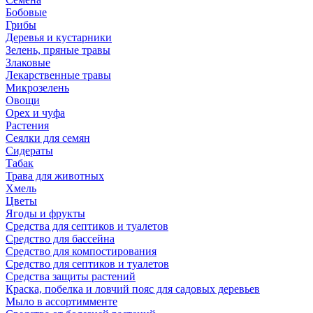
Бобовые
Грибы
Деревья и кустарники
Зелень, пряные травы
Злаковые
Лекарственные травы
Микрозелень
Овощи
Орех и чуфа
Растения
Сеялки для семян
Сидераты
Табак
Трава для животных
Хмель
Цветы
Ягоды и фрукты
Средства для септиков и туалетов
Средство для бассейна
Средство для компостирования
Средство для септиков и туалетов
Средства защиты растений
Краска, побелка и ловчий пояс для садовых деревьев
Мыло в ассортимменте