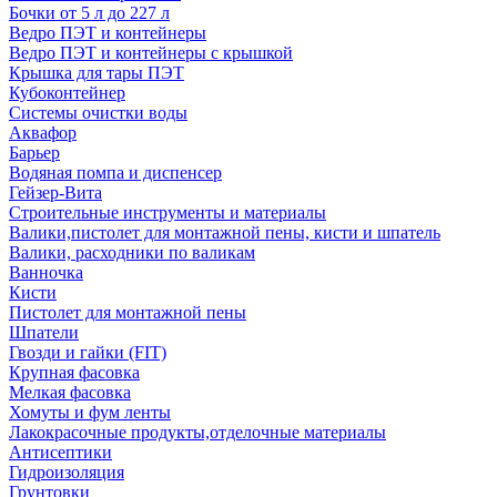
Бочки от 5 л до 227 л
Ведро ПЭТ и контейнеры
Ведро ПЭТ и контейнеры с крышкой
Крышка для тары ПЭТ
Кубоконтейнер
Системы очистки воды
Аквафор
Барьер
Водяная помпа и диспенсер
Гейзер-Вита
Строительные инструменты и материалы
Валики,пистолет для монтажной пены, кисти и шпатель
Валики, расходники по валикам
Ванночка
Кисти
Пистолет для монтажной пены
Шпатели
Гвозди и гайки (FIT)
Крупная фасовка
Мелкая фасовка
Хомуты и фум ленты
Лакокрасочные продукты,отделочные материалы
Антисептики
Гидроизоляция
Грунтовки