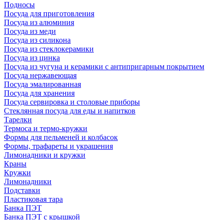
Подносы
Посуда для приготовления
Посуда из алюминия
Посуда из меди
Посуда из силикона
Посуда из стеклокерамики
Посуда из цинка
Посуда из чугуна и керамики с антипригарным покрытием
Посуда нержавеющая
Посуда эмалированная
Посуда для хранения
Посуда сервировка и столовые приборы
Стеклянная посуда для еды и напитков
Тарелки
Термоса и термо-кружки
Формы для пельменей и колбасок
Формы, трафареты и украшения
Лимонадники и кружки
Краны
Кружки
Лимонадники
Подставки
Пластиковая тара
Банка ПЭТ
Банка ПЭТ с крышкой