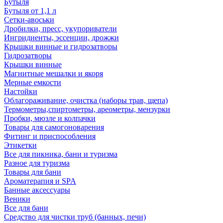
Бутыля
Бутыля от 1,1 л
Сетки-авоськи
Дробилки, пресс, укупориватели
Ингридиенты, эссенции, дрожжи
Крышки винные и гидрозатворы
Гидрозатворы
Крышки винные
Магнитные мешалки и якоря
Мерные емкости
Настойки
Облагораживание, очистка (наборы трав, щепа)
Термометры,спиртометры, ареометры, мензурки
Пробки, мюзле и колпачки
Товары для самогоноварения
Фитинг и приспособления
Этикетки
Все для пикника, бани и туризма
Разное для туризма
Товары для бани
Ароматерапия и SPA
Банные аксессуары
Веники
Все для бани
Средство для чистки труб (банных, печи)