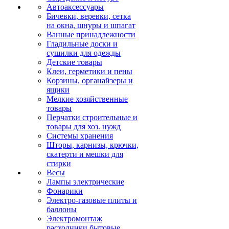
Автоаксессуары
Бичевки, веревки, сетка
на окна, шнуры и шпагат
Ванные принадлежности
Гладильные доски и
сушилки для одежды
Детские товары
Клеи, герметики и пены
Корзины, органайзеры и
ящики
Мелкие хозяйственные
товары
Перчатки строительные и
товары для хоз. нужд
Системы хранения
Шторы, карнизы, крючки,
скатерти и мешки для
стирки
Весы
Лампы электрические
Фонарики
Электро-газовые плиты и
баллоны
Электромонтаж
расходники бытовые