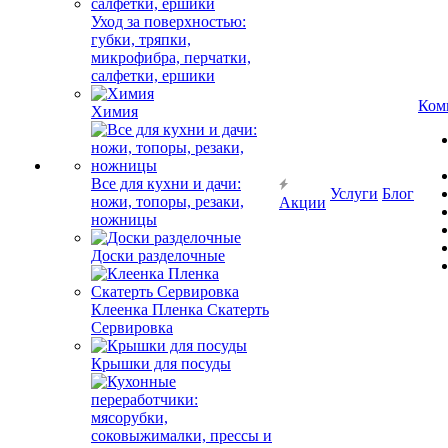
Уход за поверхностью:
губки, тряпки,
микрофибра, перчатки,
салфетки, ершики
Ком
Химия
Все для кухни и дачи:
Услуги
Блог
ножи, топоры, резаки,
Акции
ножницы
Доски разделочные
Клеенка Пленка Скатерть
Сервировка
Крышки для посуды