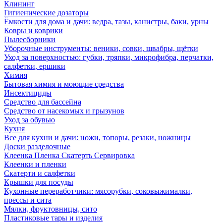
Клининг
Гигиенические дозаторы
Ёмкости для дома и дачи: ведра, тазы, канистры, баки, урны
Ковры и коврики
Пылесборники
Уборочные инструменты: веники, совки, швабры, щётки
Уход за поверхностью: губки, тряпки, микрофибра, перчатки,
салфетки, ершики
Химия
Бытовая химия и моющие средства
Инсектициды
Средство для бассейна
Средство от насекомых и грызунов
Уход за обувью
Кухня
Все для кухни и дачи: ножи, топоры, резаки, ножницы
Доски разделочные
Клеенка Пленка Скатерть Сервировка
Клеенки и пленки
Скатерти и салфетки
Крышки для посуды
Кухонные переработчики: мясорубки, соковыжималки,
прессы и сита
Мялки, фруктовницы, сито
Пластиковые тары и изделия