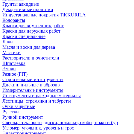
Грунты алкидные
Декоративные пропитки
Индустриальные покрытия TiKKURILA
Колоранты
Краски для внутренних работ
Краски для наружных работ
Краски специальные
Лаки
Масла и воски для дерева
Мастики
Растворители и очистители
Шпатлевка
Эмали
Разное (FIT)
Строительный интструменты
Дискип, пильные и аброзив
Измерительные инструменты
Инструменты и расходные материалы
Лестницы, стремянки и табуреты
Очки защитные
Рулетки
Ручной инструмент
Сверла, стеклорезы, диски, ножовки, скобы, ножи и бур
Угломер, угольник, уровень и трос
Эллектроинструмент