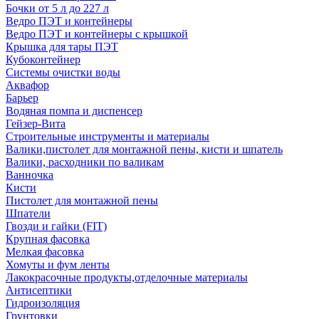
Бочки от 5 л до 227 л
Ведро ПЭТ и контейнеры
Ведро ПЭТ и контейнеры с крышкой
Крышка для тары ПЭТ
Кубоконтейнер
Системы очистки воды
Аквафор
Барьер
Водяная помпа и диспенсер
Гейзер-Вита
Строительные инструменты и материалы
Валики,пистолет для монтажной пены, кисти и шпатель
Валики, расходники по валикам
Ванночка
Кисти
Пистолет для монтажной пены
Шпатели
Гвозди и гайки (FIT)
Крупная фасовка
Мелкая фасовка
Хомуты и фум ленты
Лакокрасочные продукты,отделочные материалы
Антисептики
Гидроизоляция
Грунтовки