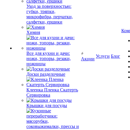
Уход за поверхностью:
губки, тряпки,
микрофибра, перчатки,
салфетки, ершики
Ком
Химия
Все для кухни и дачи:
Услуги
Блог
ножи, топоры, резаки,
Акции
ножницы
Доски разделочные
Клеенка Пленка Скатерть
Сервировка
Крышки для посуды