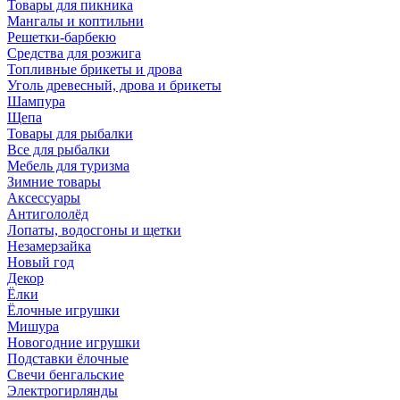
Товары для пикника
Мангалы и коптильни
Решетки-барбекю
Средства для розжига
Топливные брикеты и дрова
Уголь древесный, дрова и брикеты
Шампура
Щепа
Товары для рыбалки
Все для рыбалки
Мебель для туризма
Зимние товары
Аксессуары
Антигололёд
Лопаты, водосгоны и щетки
Незамерзайка
Новый год
Декор
Ёлки
Ёлочные игрушки
Мишура
Новогодние игрушки
Подставки ёлочные
Свечи бенгальские
Электрогирлянды