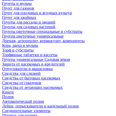
Грунты и мульча
Грунт для газонов
Грунт для плодовых и ягодных культур
Грунт для хвойных
Грунты для рассады и овощей
Грунты для садовых растений
Грунты цветочные специальные и субстраты
Грунты цветочные универсальные
Дренаж, агроперлит, вермикулит, компоненты
Кора, щепа и мульча
Торф и субстраты
Торфянные таблетки и кассеты
Грунты универсальные Садовая земля
Защита от насекомых и вредителей
Отпугиватели и мышеловки
Средства для слизней
Средства от бытовых насекомых
Средства от грызунов
Средства от летающих насекомых
Книги
Полив
Автоматический полив
Лейки, опрыскиватели и капельный полив
Соединительные элементы
Шланги для полива