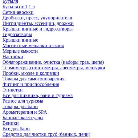
Бутыля
Бутыля от 1,1 л
Сетки-авоськи
Дробилки, пресс, укупориватели
Ингридиенты, эссенции, дрожжи
Крышки винные и гидрозатворы
Гидрозатворы
Крышки винные
Магнитные мешалки и якоря
Мерные емкости
Настойки
Облагораживание, очистка (наборы трав, щепа)
Термометры,спиртометры, ареометры, мензурки
Пробки, мюзле и колпачки
Товары для самогоноварения
Фитинг и приспособления
Этикетки
Все для пикника, бани и туризма
Разное для туризма
Товары для бани
Ароматерапия и SPA
Банные аксессуары
Веники
Все для бани
Средство для чистки труб (банных, печи)