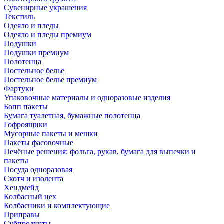
Сувенирные украшения
Текстиль
Одеяло и пледы
Одеяло и пледы премиум
Подушки
Подушки премиум
Полотенца
Постельное белье
Постельное белье премиум
Фартуки
Упаковочные материалы и одноразовые изделия
Бопп пакеты
Бумага туалетная, бумажные полотенца
Гофроящики
Мусорные пакеты и мешки
Пакеты фасовочные
Печёные решения: фольга, рукав, бумага для выпечки и
пакеты
Посуда одноразовая
Скотч и изолента
Хендмейд
Колбасный цех
Колбасники и комплектующие
Приправы
Субпродукты