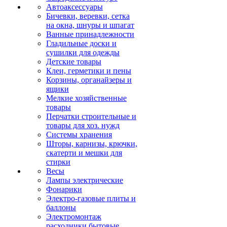
Автоаксессуары
Бичевки, веревки, сетка
на окна, шнуры и шпагат
Ванные принадлежности
Гладильные доски и
сушилки для одежды
Детские товары
Клеи, герметики и пены
Корзины, органайзеры и
ящики
Мелкие хозяйственные
товары
Перчатки строительные и
товары для хоз. нужд
Системы хранения
Шторы, карнизы, крючки,
скатерти и мешки для
стирки
Весы
Лампы электрические
Фонарики
Электро-газовые плиты и
баллоны
Электромонтаж
расходники бытовые