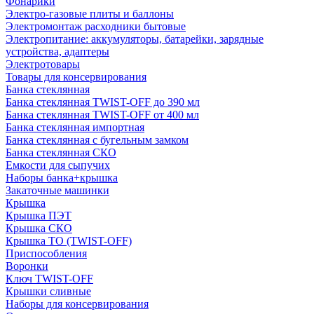
Фонарики
Электро-газовые плиты и баллоны
Электромонтаж расходники бытовые
Электропитание: аккумуляторы, батарейки, зарядные
устройства, адаптеры
Электротовары
Товары для консервирования
Банка стеклянная
Банка стеклянная TWIST-OFF до 390 мл
Банка стеклянная TWIST-OFF от 400 мл
Банка стеклянная импортная
Банка стеклянная с бугельным замком
Банка стеклянная СКО
Емкости для сыпучих
Наборы банка+крышка
Закаточные машинки
Крышка
Крышка ПЭТ
Крышка СКО
Крышка ТО (TWIST-OFF)
Приспособления
Воронки
Ключ TWIST-OFF
Крышки сливные
Наборы для консервирования