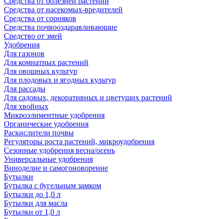
Средства от болезней растений
Средства от насекомых-вредителей
Средства от сорняков
Средства почвооздаравливающие
Средство от змей
Удобрения
Для газонов
Для комнатных растений
Для овощных культур
Для плодовых и ягодных культур
Для рассады
Для садовых, декоративных и цветущих растений
Для хвойных
Микроэлиментные удобрения
Органические удобрения
Раскислители почвы
Регуляторы роста растений, микроудобрения
Сезонные удобрения весна/осень
Универсальные удобрения
Виноделие и самогоноворение
Бутылки
Бутылка с бугельным замком
Бутылки до 1,0 л
Бутылки для масла
Бутылки от 1,0 л