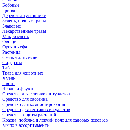
Бобовые
Грибы
Деревья и кустарники
Зелень, пряные травы
Злаковые
Лекарственные травы
Микрозелень
Овощи
Орех и чуфа
Растения
Сеялки для семян
Сидераты
Табак
Трава для животных
Хмель
Цветы
Ягоды и фрукты
Средства для септиков и туалетов
Средство для бассейна
Средство для компостирования
Средство для септиков и туалетов
Средства защиты растений
Краска, побелка и ловчий пояс для садовых деревьев
Мыло в ассортимменте