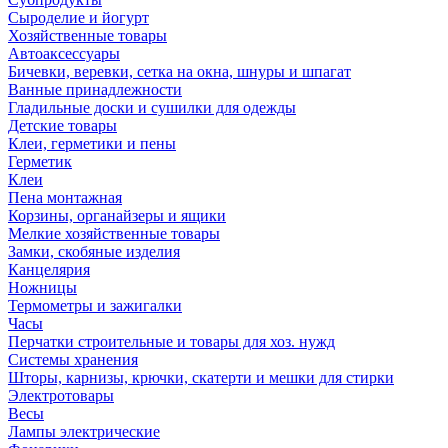
Сыроделие и йогурт
Хозяйственные товары
Автоаксессуары
Бичевки, веревки, сетка на окна, шнуры и шпагат
Ванные принадлежности
Гладильные доски и сушилки для одежды
Детские товары
Клеи, герметики и пены
Герметик
Клеи
Пена монтажная
Корзины, органайзеры и ящики
Мелкие хозяйственные товары
Замки, скобяные изделия
Канцелярия
Ножницы
Термометры и зажигалки
Часы
Перчатки строительные и товары для хоз. нужд
Системы хранения
Шторы, карнизы, крючки, скатерти и мешки для стирки
Электротовары
Весы
Лампы электрические