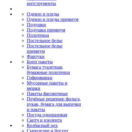
интструменты
Одеяло и пледы
Одеяло и пледы премиум
Подушки
Подушки премиум
Полотенца
Постельное белье
Постельное белье
премиум
Фартуки
Бопп пакеты
Бумага туалетная,
бумажные полотенца
Гофроящики
Мусорные пакеты и
мешки
Пакеты фасовочные
Печёные решения: фольга,
рукав, бумага для выпечки
и пакеты
Посуда одноразовая
Скотч и изолента
Колбасный цех
Сыроделие и йогурт