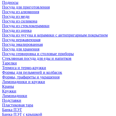
Подносы
Посуда для приготовления
Посуда из алюминия
Посуда из меди
Посуда из силикона
Посуда из стеклокерамики
Посуда из цинка
Посуда из чугуна и керамики с антипригарным покрытием
Посуда нержавеющая
Посуда эмалированная
Посуда для хранения
Посуда сервировка и столовые приборы
Стеклянная посуда для еды и напитков
Тарелки
Термоса и термо-кружки
Формы для пельменей и колбасок
Формы, трафареты и украшения
Лимонадники и кружки
Краны
Кружки
Лимонадники
Подставки
Пластиковая тара
Банка ПЭТ
Банка ПЭТ с крышкой